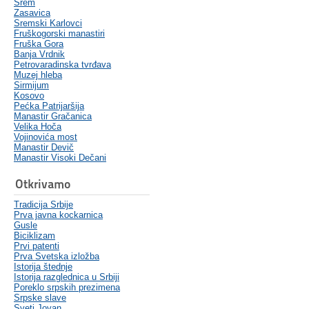
Srem
Zasavica
Sremski Karlovci
Fruškogorski manastiri
Fruška Gora
Banja Vrdnik
Petrovaradinska tvrđava
Muzej hleba
Sirmijum
Kosovo
Pećka Patrijaršija
Manastir Gračanica
Velika Hoča
Vojinovića most
Manastir Devič
Manastir Visoki Dečani
Otkrivamo
Tradicija Srbije
Prva javna kockarnica
Gusle
Biciklizam
Prvi patenti
Prva Svetska izložba
Istorija štednje
Istorija razglednica u Srbiji
Poreklo srpskih prezimena
Srpske slave
Sveti Jovan