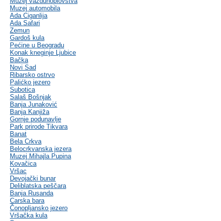
Muzej vazduhoplovstva
Muzej automobila
Ada Ciganlija
Ada Safari
Zemun
Gardoš kula
Pećine u Beogradu
Konak kneginje Ljubice
Bačka
Novi Sad
Ribarsko ostrvo
Palićko jezero
Subotica
Salaš Bošnjak
Banja Junaković
Banja Kanjiža
Gornje podunavlje
Park prirode Tikvara
Banat
Bela Crkva
Belocrkvanska jezera
Muzej Mihajla Pupina
Kovačica
Vršac
Devojački bunar
Deliblatska peščara
Banja Rusanda
Carska bara
Čonopljansko jezero
Vršačka kula