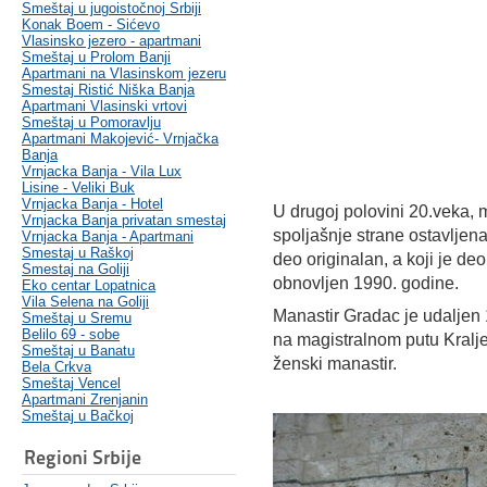
Smeštaj u jugoistočnoj Srbiji
Konak Boem - Sićevo
Vlasinsko jezero - apartmani
Smeštaj u Prolom Banji
Apartmani na Vlasinskom jezeru
Smestaj Ristić Niška Banja
Apartmani Vlasinski vrtovi
Smeštaj u Pomoravlju
Apartmani Makojević- Vrnjačka
Banja
Vrnjacka Banja - Vila Lux
Lisine - Veliki Buk
Vrnjacka Banja - Hotel
U drugoj polovini 20.veka, m
Vrnjacka Banja privatan smestaj
spoljašnje strane ostavljena 
Vrnjacka Banja - Apartmani
Smestaj u Raškoj
deo originalan, a koji je de
Smestaj na Goliji
obnovljen 1990. godine.
Eko centar Lopatnica
Vila Selena na Goliji
Manastir Gradac je udaljen 
Smeštaj u Sremu
Belilo 69 - sobe
na magistralnom putu Kralj
Smeštaj u Banatu
ženski manastir.
Bela Crkva
Smeštaj Vencel
Apartmani Zrenjanin
Smeštaj u Bačkoj
Regioni Srbije