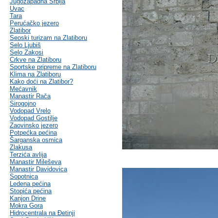
Jugozapadna Srbija
Uvac
Tara
Perućačko jezero
Zlatibor
Seoski turizam na Zlatiboru
Selo Ljubiš
Selo Zakosi
Crkve na Zlatiboru
Sportske pripreme na Zlatiboru
Klima na Zlatiboru
Kako doći na Zlatibor?
Mećavnik
Manastir Rača
Sirogojno
Vodopad Vrelo
Vodopad Gostilje
Zaovinsko jezero
Potpećka pećina
Šarganska osmica
Zlakusa
Terzića avlija
Manastir Mileševa
Manastir Davidovica
Sopotnica
Ledena pećina
Stopića pećina
Kanjon Drine
Mokra Gora
Hidrocentrala na Đetinji