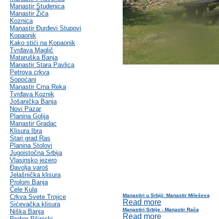
Manastir Studenica
Manastir Žiča
Koznica
Manastir Đurđevi Stupovi
Kopaonik
Kako stići na Kopaonik
Tvrđava Maglič
Mataruška Banja
Manastir Stara Pavlica
Petrova crkva
Sopoćani
Manastir Crna Reka
Tvrđava Koznik
Jošanička Banja
Novi Pazar
Planina Golija
Manastir Gradac
Klisura Ibra
Stari grad Ras
Planina Stolovi
Jugoistočna Srbija
Vlasinsko jezero
Đavolja varoš
Jelašnička klisura
Prolom Banja
Ćele Kula
Manastiri u Srbiji: Manastir Mileševa
Crkva Svete Trojice
Read more
Sićevačka klisura
Manastiri Srbije - Manastir Rača
Niška Banja
Read more
Prohor Pčinjski