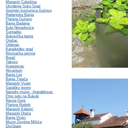
Manastir Čokešina
Utvrđenje Soko Grad
Spomen kosturnica Gučevo
Radanjska Banja
Planina Gučevo
Banja Badanja
Kula Nenadovića
Šumadija
Bukovička banja
Orašac
Oplenac
Karađorđev grad
Risovačka pećina
Borač
Takovo
Kragujevac
Akvarijum
Banja Ljig
Banja Trepča
Manastir Vujan
Garaško jezero
Narodni muzej - Aranđelovac
Etno selo na Bukulji
Ravna Gora
Planina Rudnik
Manastir Kalenić
Manastir Drača
Banja Vrujci
Muzej Živojina Mišića
Divčibare