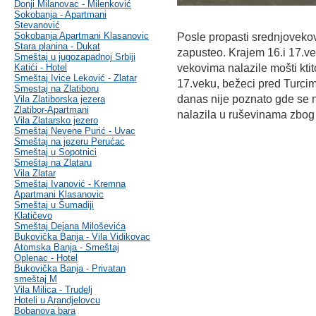
Donji Milanovac - Milenković
Sokobanja - Apartmani
Stevanović
Sokobanja Apartmani Klasanovic
Posle propasti srednjoveko
Stara planina - Dukat
zapusteo. Krajem 16.i 17.ve
Smeštaj u jugozapadnoj Srbiji
Katići - Hotel
vekovima nalazile mošti ktito
Smeštaj Ivice Leković - Zlatar
17.veku, bežeci pred Turcim
Smestaj na Zlatiboru
danas nije poznato gde se 
Vila Zlatiborska jezera
Zlatibor-Apartmani
nalazila u ruševinama zbog
Vila Zlatarsko jezero
Smeštaj Nevene Purić - Uvac
Smeštaj na jezeru Perućac
Smeštaj u Sopotnici
Smeštaj na Zlataru
Vila Zlatar
Smeštaj Ivanović - Kremna
Apartmani Klasanovic
Smeštaj u Šumadiji
Klatičevo
Smeštaj Dejana Miloševića
Bukovička Banja - Vila Vidikovac
Atomska Banja - Smeštaj
Oplenac - Hotel
Bukovička Banja - Privatan
smeštaj M
Vila Milica - Trudelj
Hoteli u Arandjelovcu
Bobanova bara