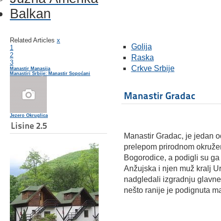
Balkan
Related Articles
x
Golija
1
2
Raska
3
Crkve Srbije
Manastir Manasija
Manastiri Srbije: Manastir Sopoćani
Manastir Gradac
Jezero Okruglica
Lisine 2.5
Manastir Gradac, je jedan o
prelepom prirodnom okruže
Bogorodice, a podigli su ga
Anžujska i njen muž kralj 
nadgledali izgradnju glavne 
nešto ranije je podignuta m