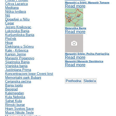
Manastiri u Srbiji: Manastir Tumane
Crkva Lazarica
Read more
Medijana
Niška tvrđava
Niš
Dogadjaji u Nišu
Čegar
Jezero Krajkovac
Mataruška Banja
Lukovska Banja
Read more
Kuršumlijska Banja
Pločnik
Hisar
Elektrana u Sićevu
Kale - Krševica
Kanjon Jerme
Manastiri Srbije: Pećka Patrijaršija
Read more
Manastir Poganovo
Manastiri:Manastir Davidovica
Sijarinska Banja
Read more
Vranjska banja
Justinijana Prima
Koncentracioni logor Crveni krst
Memorijalni park Bubanj
Prethodna
Sledeća
Cerjanska pećina
Banja topilo
Beograd
Kalemegdan
Kula Nebojša
Sahat Kula
Rimski bunar
Hram Svetog Save
Muzej Nikole Tesle