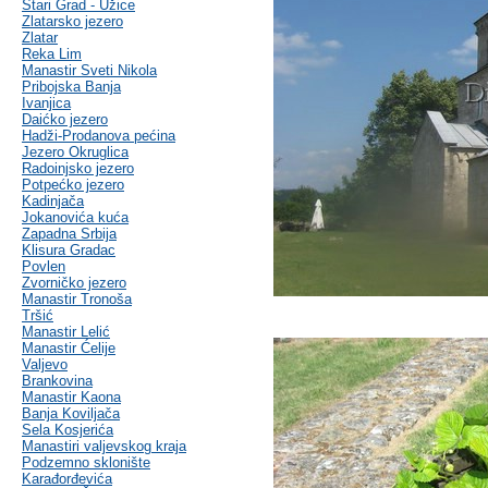
Stari Grad - Užice
Zlatarsko jezero
Zlatar
Reka Lim
Manastir Sveti Nikola
Pribojska Banja
Ivanjica
Daićko jezero
Hadži-Prodanova pećina
Jezero Okruglica
Radoinjsko jezero
Potpećko jezero
Kadinjača
Jokanovića kuća
Zapadna Srbija
Klisura Gradac
Povlen
Zvorničko jezero
Manastir Tronoša
Tršić
Manastir Lelić
Manastir Ćelije
Valjevo
Brankovina
Manastir Kaona
Banja Koviljača
Sela Kosjerića
Manastiri valjevskog kraja
Podzemno sklonište
Karađorđevića