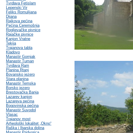
Tvrđava Fetislam
Lepenski Vir
Feliks Romulijana
Dijana
Rajkova pećina
Pećina Ceremošnja
Rogljevačke pivnice
Rajačke pivnice
Kanjon Vratne
Tekija
Trajanova tabla
Kladovo
Manastir Gornjak
Manastir Tuman
Tvrđava Ram
Planina Rtanj
Bovansko jezero
Stara planina
Manastir Temska
Borsko jezero
Brestovačka Banja
Lazarev kanjon
Lazareva pećina
Bogovinska pećina
Manastir Suvodol
Vlasac
Trajanov most
Arheološki lokalitet „Okno“
Raška i Ibarska dolina
Manastir Pridvorica