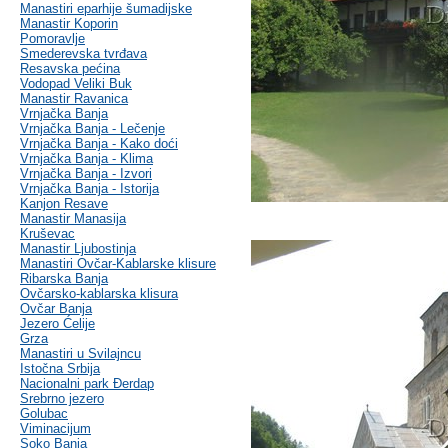
Manastiri eparhije šumadijske
Manastir Koporin
Pomoravlje
Smederevska tvrđava
Resavska pećina
Vodopad Veliki Buk
Manastir Ravanica
Vrnjačka Banja
Vrnjačka Banja - Lečenje
Vrnjačka Banja - Kako doći
Vrnjačka Banja - Klima
Vrnjačka Banja - Izvori
Vrnjačka Banja - Istorija
Kanjon Resave
Manastir Manasija
Kruševac
Manastir Ljubostinja
Manastiri Ovčar-Kablarske klisure
Ribarska Banja
Ovčarsko-kablarska klisura
Ovčar Banja
Jezero Ćelije
Grza
Manastiri u Svilajncu
Istočna Srbija
Nacionalni park Đerdap
Srebrno jezero
Golubac
Viminacijum
Soko Banja