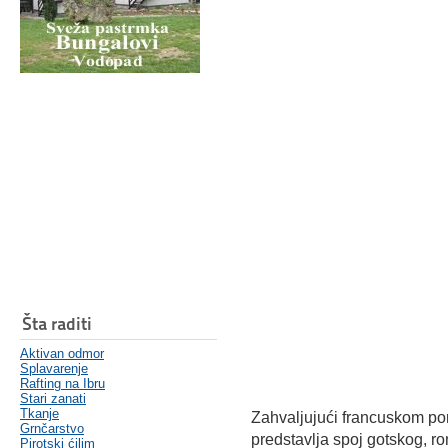
Šta raditi
Aktivan odmor
Splavarenje
Rafting na Ibru
Stari zanati
Tkanje
Zahvaljujući francuskom por
Grnčarstvo
predstavlja spoj gotskog, ro
Pirotski ćilim