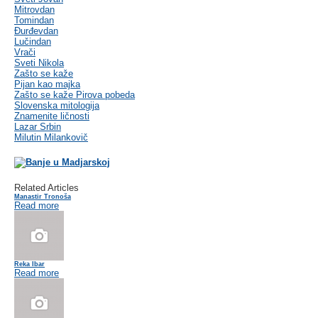
Mitrovdan
Tomindan
Đurđevdan
Lučindan
Vrači
Sveti Nikola
Zašto se kaže
Pijan kao majka
Zašto se kaže Pirova pobeda
Slovenska mitologija
Znamenite ličnosti
Lazar Srbin
Milutin Milankovič
Related Articles
Manastir Tronoša
Read more
Reka Ibar
Read more