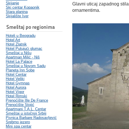
Skijanje
Glavni uticaj zapadnog stil
Ski centar Kopaonik
ornamentima.
Stara planina
Skijalište Iver
Smeštaj po regionima
Hoteli u Beogradu
Hotel Art
Hotel Zlatnik
Hotel Putujući glumac
Smeštaj u Nišu
Apartman Milić - Niš
Hotel La Palace
Smeštaj u Novom Sadu
Planeta Inn Sobe
Hotel Centar
Hotel Veliki
Hotel Gymnas
Hotel Aurora
Hotel Vigor
Hotel Rimski
Prenoćište Ille De France
Prenoćište Stojić
Apartmani T.A.L. Centar
Smeštaj u istočnoj Srbiji
Pivnica Barbare Radosavljević
Srebrno jezero
Mini spa centar