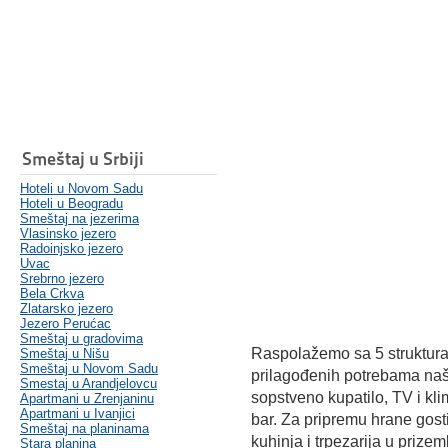
Smeštaj u Srbiji
Hoteli u Novom Sadu
Hoteli u Beogradu
Smeštaj na jezerima
Vlasinsko jezero
Radoinjsko jezero
Uvac
Srebrno jezero
Bela Crkva
Zlatarsko jezero
Jezero Perućac
Smeštaj u gradovima
Raspolažemo sa 5 struktural
Smeštaj u Nišu
Smeštaj u Novom Sadu
prilagođenih potrebama naši
Smestaj u Arandjelovcu
sopstveno kupatilo, TV i kl
Apartmani u Zrenjaninu
Apartmani u Ivanjici
bar. Za pripremu hrane gost
Smeštaj na planinama
kuhinja i trpezarija u prizem
Stara planina