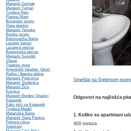
Manastir Gornjak
Manastir Tuman
Tvrđava Ram
Planina Rtanj
Bovansko jezero
Stara planina
Manastir Temska
Borsko jezero
Brestovačka Banja
Lazarev kanjon
Lazareva pećina
Bogovinska pećina
Manastir Suvodol
Vlasac
Trajanov most
Arheološki lokalitet „Okno“
Raška i Ibarska dolina
Manastir Pridvorica
Smeštaj na Srebrnom jezer
Manastir Studenica
Manastir Žiča
Koznica
Manastir Đurđevi Stupovi
Odgovori na najčešća pita
Kopaonik
Kako stići na Kopaonik
Tvrđava Maglič
Mataruška Banja
1. Koliko su apartmani uda
Manastir Stara Pavlica
Petrova crkva
400 metara
Sopoćani
Manastir Crna Reka