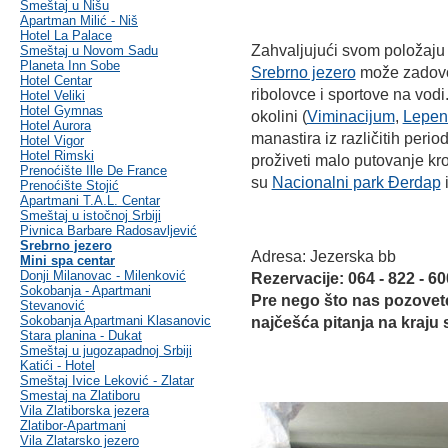
Smeštaj u Nišu
Apartman Milić - Niš
Hotel La Palace
Zahvaljujući svom položaju
Smeštaj u Novom Sadu
Planeta Inn Sobe
Srebrno jezero
može zadovolj
Hotel Centar
ribolovce i sportove na vodi
Hotel Veliki
Hotel Gymnas
okolini (
Viminacijum
,
Lepens
Hotel Aurora
manastira iz različitih period
Hotel Vigor
Hotel Rimski
proživeti malo putovanje kro
Prenoćište Ille De France
su
Nacionalni park Đerdap
Prenoćište Stojić
Apartmani T.A.L. Centar
Smeštaj u istočnoj Srbiji
Pivnica Barbare Radosavljević
Srebrno jezero
Adresa: Jezerska bb
Mini spa centar
Donji Milanovac - Milenković
Rezervacije: 064 - 822 - 6
Sokobanja - Apartmani
Pre nego što nas pozovet
Stevanović
Sokobanja Apartmani Klasanovic
najčešća pitanja na kraju 
Stara planina - Dukat
Smeštaj u jugozapadnoj Srbiji
Katići - Hotel
Smeštaj Ivice Leković - Zlatar
Smestaj na Zlatiboru
Vila Zlatiborska jezera
Zlatibor-Apartmani
Vila Zlatarsko jezero