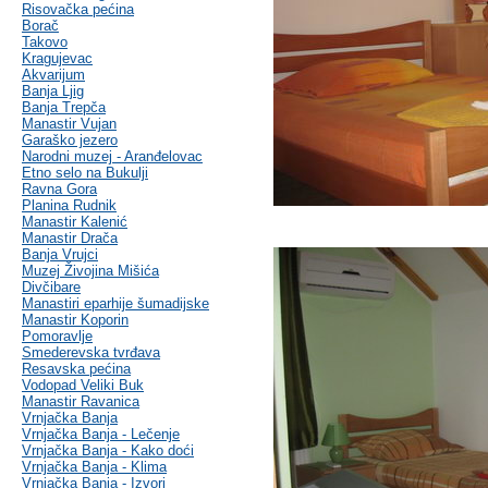
Risovačka pećina
Borač
Takovo
Kragujevac
Akvarijum
Banja Ljig
Banja Trepča
Manastir Vujan
Garaško jezero
Narodni muzej - Aranđelovac
Etno selo na Bukulji
Ravna Gora
Planina Rudnik
Manastir Kalenić
Manastir Drača
Banja Vrujci
Muzej Živojina Mišića
Divčibare
Manastiri eparhije šumadijske
Manastir Koporin
Pomoravlje
Smederevska tvrđava
Resavska pećina
Vodopad Veliki Buk
Manastir Ravanica
Vrnjačka Banja
Vrnjačka Banja - Lečenje
Vrnjačka Banja - Kako doći
Vrnjačka Banja - Klima
Vrnjačka Banja - Izvori