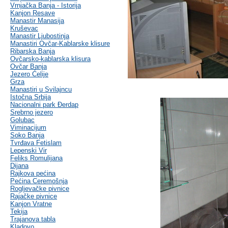
Vrnjačka Banja - Istorija
Kanjon Resave
Manastir Manasija
Kruševac
Manastir Ljubostinja
Manastiri Ovčar-Kablarske klisure
Ribarska Banja
Ovčarsko-kablarska klisura
Ovčar Banja
Jezero Ćelije
Grza
Manastiri u Svilajncu
Istočna Srbija
Nacionalni park Đerdap
Srebrno jezero
Golubac
Viminacijum
Soko Banja
Tvrđava Fetislam
Lepenski Vir
Feliks Romulijana
Dijana
Rajkova pećina
Pećina Ceremošnja
Rogljevačke pivnice
Rajačke pivnice
Kanjon Vratne
Tekija
Trajanova tabla
Kladovo