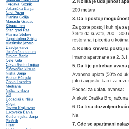
2. Kolika je udaljenost a
Tvrđava Koznik
Jošanička Banja
200 metara
Novi Pazar
Planina Golija
3. Da li postoji mogućnost
Manastir Gradac
Klisura Ibra
Za goste postoji kuhinja sa
Stari grad Ras
želite da kuvate, 200 – 300
Planina Stolovi
Jugoistočna Srbija
restorana i picerija u kojima
Vlasinsko jezero
Đavolja varoš
4. Koliko kreveta postoji
Jelašnička klisura
Prolom Banja
Imamo apartmane sa 2, 3, i 
Ćele Kula
Crkva Svete Trojice
5. Da li je potreban avans
Sićevačka klisura
Niška Banja
Avansna uplata (50% od uk
Prohor Pčinjski
julu i avgustu, kao i za rez
Crkva Lazarica
Medijana
Podaci za uplatu avansa:
Niška tvrđava
Niš
Aleksić Draška Broj računa
Dogadjaji u Nišu
Čegar
6. Da li su dozvoljeni kućn
Jezero Krajkovac
Lukovska Banja
Ne.
Kuršumlijska Banja
Pločnik
7. Gde se apartmani nalaz
Hisar