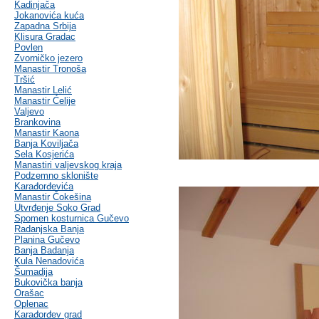
Kadinjača
Jokanovića kuća
Zapadna Srbija
Klisura Gradac
Povlen
Zvorničko jezero
Manastir Tronoša
Tršić
Manastir Lelić
Manastir Ćelije
Valjevo
Brankovina
Manastir Kaona
Banja Koviljača
Sela Kosjerića
Manastiri valjevskog kraja
Podzemno sklonište
Karađorđevića
Manastir Čokešina
Utvrđenje Soko Grad
Spomen kosturnica Gučevo
Radanjska Banja
Planina Gučevo
Banja Badanja
Kula Nenadovića
Šumadija
Bukovička banja
Orašac
Oplenac
Karađorđev grad