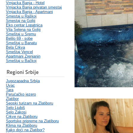
Vrnjacka Banja - Hotel
Vrnjacka Banja privatan smestaj
Vrnjacka Banja - Apartmani
Smestaj u Raškoj
Smestaj na Goliji
Eko centar Lopatnica
Vila Selena na Goliji
Smeštaj u Sremu
Belilo 69 - sobe
Smeštaj u Banatu
Bela Crkva
Smeštaj Vencel
Apartmani Zrenjanin
Smeštaj u Bačkoj
Regioni Srbije
Jugozapadna Srbija
Uvac
Tara
Perućačko jezero
Zlatibor
Seoski turizam na Zlatiboru
Selo Ljubiš
Selo Zakosi
Crkve na Zlatiboru
Sportske pripreme na Zlatiboru
Klima na Zlatiboru
Kako doći na Zlatibor?