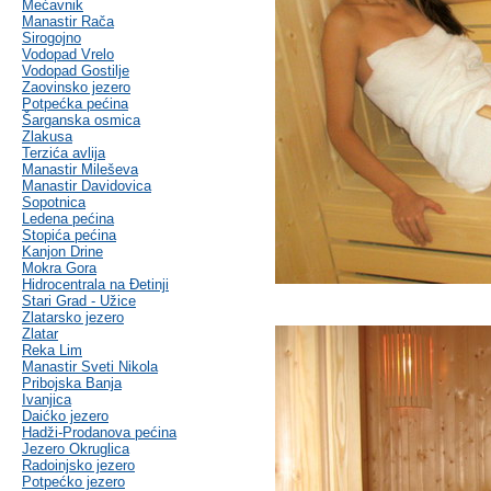
Mećavnik
Manastir Rača
Sirogojno
Vodopad Vrelo
Vodopad Gostilje
Zaovinsko jezero
Potpećka pećina
Šarganska osmica
Zlakusa
Terzića avlija
Manastir Mileševa
Manastir Davidovica
Sopotnica
Ledena pećina
Stopića pećina
Kanjon Drine
Mokra Gora
Hidrocentrala na Đetinji
Stari Grad - Užice
Zlatarsko jezero
Zlatar
Reka Lim
Manastir Sveti Nikola
Pribojska Banja
Ivanjica
Daićko jezero
Hadži-Prodanova pećina
Jezero Okruglica
Radoinjsko jezero
Potpećko jezero