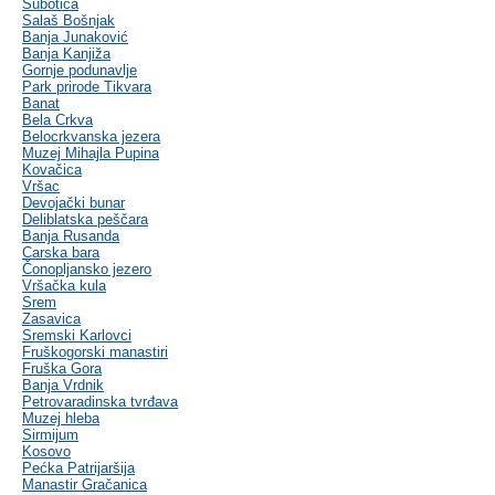
Subotica
Salaš Bošnjak
Banja Junaković
Banja Kanjiža
Gornje podunavlje
Park prirode Tikvara
Banat
Bela Crkva
Belocrkvanska jezera
Muzej Mihajla Pupina
Kovačica
Vršac
Devojački bunar
Deliblatska peščara
Banja Rusanda
Carska bara
Čonopljansko jezero
Vršačka kula
Srem
Zasavica
Sremski Karlovci
Fruškogorski manastiri
Fruška Gora
Banja Vrdnik
Petrovaradinska tvrđava
Muzej hleba
Sirmijum
Kosovo
Pećka Patrijaršija
Manastir Gračanica