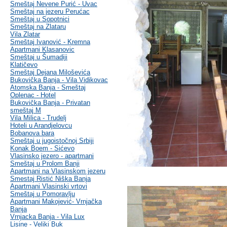
Smeštaj Nevene Purić - Uvac
Smeštaj na jezeru Perućac
Smeštaj u Sopotnici
Smeštaj na Zlataru
Vila Zlatar
Smeštaj Ivanović - Kremna
Apartmani Klasanovic
Smeštaj u Šumadiji
Klatičevo
Smeštaj Dejana Miloševića
Bukovička Banja - Vila Vidikovac
Atomska Banja - Smeštaj
Oplenac - Hotel
Bukovička Banja - Privatan
smeštaj M
Vila Milica - Trudelj
Hoteli u Arandjelovcu
Bobanova bara
Smeštaj u jugoistočnoj Srbiji
Konak Boem - Sićevo
Vlasinsko jezero - apartmani
Smeštaj u Prolom Banji
Apartmani na Vlasinskom jezeru
Smestaj Ristić Niška Banja
Apartmani Vlasinski vrtovi
Smeštaj u Pomoravlju
Apartmani Makojević- Vrnjačka
Banja
Vrnjacka Banja - Vila Lux
Lisine - Veliki Buk