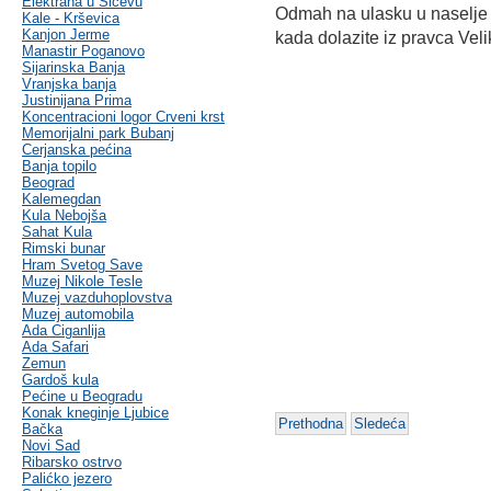
Elektrana u Sićevu
Odmah na ulasku u naselje 
Kale - Krševica
Kanjon Jerme
kada dolazite iz pravca Veli
Manastir Poganovo
Sijarinska Banja
Vranjska banja
Justinijana Prima
Koncentracioni logor Crveni krst
Memorijalni park Bubanj
Cerjanska pećina
Banja topilo
Beograd
Kalemegdan
Kula Nebojša
Sahat Kula
Rimski bunar
Hram Svetog Save
Muzej Nikole Tesle
Muzej vazduhoplovstva
Muzej automobila
Ada Ciganlija
Ada Safari
Zemun
Gardoš kula
Pećine u Beogradu
Konak kneginje Ljubice
Prethodna
Sledeća
Bačka
Novi Sad
Ribarsko ostrvo
Palićko jezero