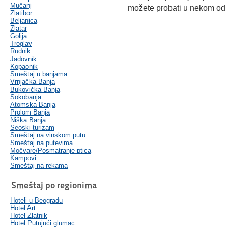
Mučanj
možete probati u nekom od 
Zlatibor
Beljanica
Zlatar
Golija
Troglav
Rudnik
Jadovnik
Kopaonik
Smeštaj u banjama
Vrnjačka Banja
Bukovička Banja
Sokobanja
Atomska Banja
Prolom Banja
Niška Banja
Seoski turizam
Smeštaj na vinskom putu
Smeštaj na putevima
Močvare/Posmatranje ptica
Kampovi
Smeštaj na rekama
Smeštaj po regionima
Hoteli u Beogradu
Hotel Art
Hotel Zlatnik
Hotel Putujući glumac