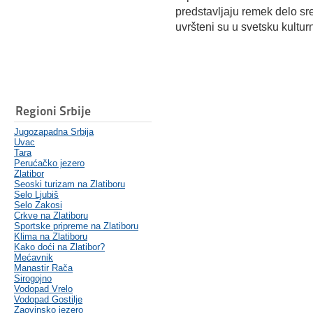
predstavljaju remek delo sr
uvršteni su u svetsku kultu
Regioni Srbije
Jugozapadna Srbija
Uvac
Tara
Perućačko jezero
Zlatibor
Seoski turizam na Zlatiboru
Selo Ljubiš
Selo Zakosi
Crkve na Zlatiboru
Sportske pripreme na Zlatiboru
Klima na Zlatiboru
Kako doći na Zlatibor?
Mećavnik
Manastir Rača
Sirogojno
Vodopad Vrelo
Vodopad Gostilje
Zaovinsko jezero