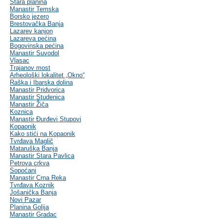
Stara planina
Manastir Temska
Borsko jezero
Brestovačka Banja
Lazarev kanjon
Lazareva pećina
Bogovinska pećina
Manastir Suvodol
Vlasac
Trajanov most
Arheološki lokalitet „Okno“
Raška i Ibarska dolina
Manastir Pridvorica
Manastir Studenica
Manastir Žiča
Koznica
Manastir Đurđevi Stupovi
Kopaonik
Kako stići na Kopaonik
Tvrđava Maglič
Mataruška Banja
Manastir Stara Pavlica
Petrova crkva
Sopoćani
Manastir Crna Reka
Tvrđava Koznik
Jošanička Banja
Novi Pazar
Planina Golija
Manastir Gradac