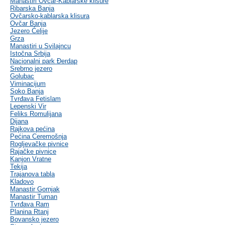
Manastiri Ovčar-Kablarske klisure
Ribarska Banja
Ovčarsko-kablarska klisura
Ovčar Banja
Jezero Ćelije
Grza
Manastiri u Svilajncu
Istočna Srbija
Nacionalni park Đerdap
Srebrno jezero
Golubac
Viminacijum
Soko Banja
Tvrđava Fetislam
Lepenski Vir
Feliks Romulijana
Dijana
Rajkova pećina
Pećina Ceremošnja
Rogljevačke pivnice
Rajačke pivnice
Kanjon Vratne
Tekija
Trajanova tabla
Kladovo
Manastir Gornjak
Manastir Tuman
Tvrđava Ram
Planina Rtanj
Bovansko jezero