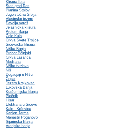
Klisura Ibra
Stari grad Ras
Planina Stolovi
Jugoistočna Srbija
Vlasinsko jezero
Đavolja varoš
Jelašnička klisura
Prolom Banja
Ćele Kula
Crkva Svete Trojice
Sićevačka klisura
Niška Banja
Prohor Pčinjski
Crkva Lazarica
Medijana
Niška tvrđava
Niš
Dogadjaji u Nišu
Čegar
Jezero Krajkovac
Lukovska Banja
Kuršumlijska Banja
Pločnik
Hisar
Elektrana u Sićevu
Kale - Krševica
Kanjon Jerme
Manastir Poganovo
Sijarinska Banja
Vranjska banja