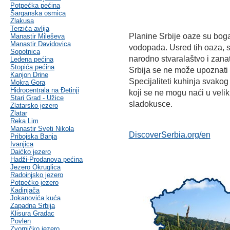
Potpećka pećina
Šarganska osmica
Zlakusa
Terzića avlija
Planine Srbije oaze su boga
Manastir Mileševa
Manastir Davidovica
vodopada. Usred tih oaza, se
Sopotnica
narodno stvaralaštvo i zana
Ledena pećina
Stopića pećina
Srbija se ne može upoznati 
Kanjon Drine
Specijaliteti kuhinja svakog
Mokra Gora
Hidrocentrala na Đetinji
koji se ne mogu naći u veli
Stari Grad - Užice
sladokusce.
Zlatarsko jezero
Zlatar
Reka Lim
Manastir Sveti Nikola
DiscoverSerbia.org/en
Pribojska Banja
Ivanjica
Daićko jezero
Hadži-Prodanova pećina
Jezero Okruglica
Radoinjsko jezero
Potpećko jezero
Kadinjača
Jokanovića kuća
Zapadna Srbija
Klisura Gradac
Povlen
Zvorničko jezero