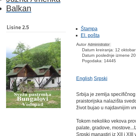
Balkan
Lisine 2.5
Štampa
El. pošta
Autor
Administrator
Datum kreiranja: 12 oktoba
Datum poslednje izmene 20
Pogodaka: 14445
English
Srpski
Srbija je zemlja specifičnog 
praistorijska nalazišta sve
život bujao u najdavnijim 
Tokom nekoliko vekova prove
palate, gradove, mostove...I
Srpski manastiri iz XII i XII