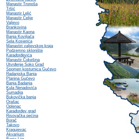
Manastir Tronoša
Tršić
Manastir Lelić
Manastir Ćelije
Valjevo
Brankovina
Manastir Kaona
Banja Koviljača
Sela Kosjerića
Manastiri valjevskog kraja
Podzemno sklonište
Karađorđevića
Manastir Čokešina
Utvrđenje Soko Grad
Spomen kosturnica Gučevo
Radanjska Banja
Planina Gučevo
Banja Badanja
Kula Nenadovića
Šumadija
Bukovička banja
Orašac
Oplenac
Karađorđev grad
Risovačka pećina
Borač
Takovo
Kragujevac
Akvarijum
Banja Ljig