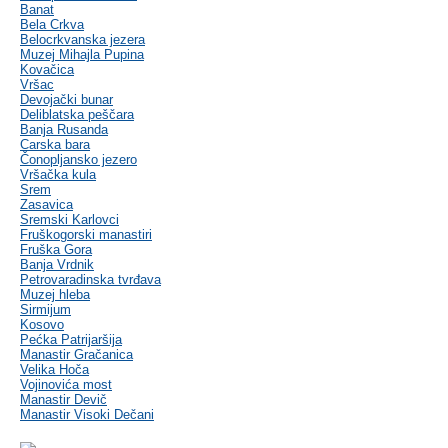
Banat
Bela Crkva
Belocrkvanska jezera
Muzej Mihajla Pupina
Kovačica
Vršac
Devojački bunar
Deliblatska peščara
Banja Rusanda
Carska bara
Čonopljansko jezero
Vršačka kula
Srem
Zasavica
Sremski Karlovci
Fruškogorski manastiri
Fruška Gora
Banja Vrdnik
Petrovaradinska tvrđava
Muzej hleba
Sirmijum
Kosovo
Pećka Patrijaršija
Manastir Gračanica
Velika Hoča
Vojinovića most
Manastir Devič
Manastir Visoki Dečani