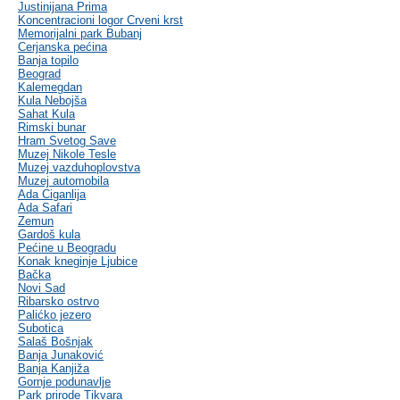
Justinijana Prima
Koncentracioni logor Crveni krst
Memorijalni park Bubanj
Cerjanska pećina
Banja topilo
Beograd
Kalemegdan
Kula Nebojša
Sahat Kula
Rimski bunar
Hram Svetog Save
Muzej Nikole Tesle
Muzej vazduhoplovstva
Muzej automobila
Ada Ciganlija
Ada Safari
Zemun
Gardoš kula
Pećine u Beogradu
Konak kneginje Ljubice
Bačka
Novi Sad
Ribarsko ostrvo
Palićko jezero
Subotica
Salaš Bošnjak
Banja Junaković
Banja Kanjiža
Gornje podunavlje
Park prirode Tikvara