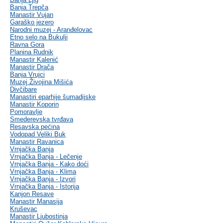
Banja Trepča
Manastir Vujan
Garaško jezero
Narodni muzej - Aranđelovac
Etno selo na Bukulji
Ravna Gora
Planina Rudnik
Manastir Kalenić
Manastir Drača
Banja Vrujci
Muzej Živojina Mišića
Divčibare
Manastiri eparhije šumadijske
Manastir Koporin
Pomoravlje
Smederevska tvrđava
Resavska pećina
Vodopad Veliki Buk
Manastir Ravanica
Vrnjačka Banja
Vrnjačka Banja - Lečenje
Vrnjačka Banja - Kako doći
Vrnjačka Banja - Klima
Vrnjačka Banja - Izvori
Vrnjačka Banja - Istorija
Kanjon Resave
Manastir Manasija
Kruševac
Manastir Ljubostinja