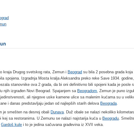
ograd
mun
un
o kraja Drugog svetskog rata, Zemun i
Beograd
su bila 2 posebna grada koja f
bila spojena. Izgradnja Mosta kralja Aleksandra preko reke Save 1934. godine
ezala stanovnike ova 2 grada, da bi oni definitivno bili spojeni kada je posle r
u njih izgrađen Novi Beograd. Spajanjem sa
Beogradom
, Zemun je puno izgu
 jedinstvenosti, ali njegove uske kamene ulice sa malenim kućama su u velik
ane i danas predstavljaju jedan od najlepših starih delova
Beograda
.
 je smešten na desnoj obali
Dunava
. Duž obale se nalazi nekoliko kilometar
pi kej sa restoranima. U Zemunu se nalazi najstarija kuća u
Beogradu
. Smešte
i
Gardoš kule
i to je jedina sačuvana građevina iz XVII veka.