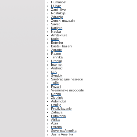
Humanost
Ljubav
Zanimljivo
Nostalgija
Zdravlje
Ženski magazin
Saveti
Karijera
Nauka
Arhitektura
Kuće
Enterijer
Bašte i bazeni
Zgrade
Razno
Tehnika
Uredjaji
Internet
Android
iOS
Svedok
Saobraćajne nesreće
Tuče
Požari
Vremenske nepogode
Razno
Životinje
Automobili
Oružje
Preživljavanje
Zabava
Putovanja
Afrika
Azija
Evropa
Severna Amerika
Južna Amerika