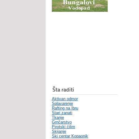
Šta raditi
Aktivan odmor
Splavarenje
Rafting na Ibru
Stari zanati
Tkanje
Grnčarstvo
Pirotski ćilim
Skijanje
Ski centar Kopaonik