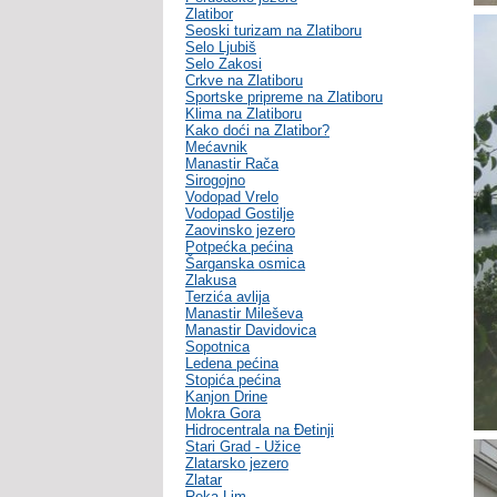
Zlatibor
Seoski turizam na Zlatiboru
Selo Ljubiš
Selo Zakosi
Crkve na Zlatiboru
Sportske pripreme na Zlatiboru
Klima na Zlatiboru
Kako doći na Zlatibor?
Mećavnik
Manastir Rača
Sirogojno
Vodopad Vrelo
Vodopad Gostilje
Zaovinsko jezero
Potpećka pećina
Šarganska osmica
Zlakusa
Terzića avlija
Manastir Mileševa
Manastir Davidovica
Sopotnica
Ledena pećina
Stopića pećina
Kanjon Drine
Mokra Gora
Hidrocentrala na Đetinji
Stari Grad - Užice
Zlatarsko jezero
Zlatar
Reka Lim