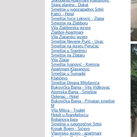
Sokobanja Apartmani Klasanovic
Stara planina - Dukat
Smeštaj u jugozapadnoj Srbiji
Katići - Hotel
Smeštaj Ivice Leković - Zlatar
Smestaj na Zlatiboru
Vila Zlatiborska jezera
Zlatibor-Apartmani
Vila Zlatarsko jezero
Smeštaj Nevene Purić - Uvac
Smeštaj na jezeru Perućac
Smeštaj u Sopotnici
Smeštaj na Zlataru
Vila Zlatar
Smeštaj Ivanović - Kremna
Apartmani Klasanovic
Smeštaj u Šumadiji
Klatičevo
Smeštaj Dejana Miloševića
Bukovička Banja - Vila Vidikovac
Atomska Banja - Smeštaj
Oplenac - Hotel
Bukovička Banja - Privatan smeštaj
M
Vila Milica - Trudelj
Hoteli u Arandjelovcu
Bobanova bara
Smeštaj u jugoistočnoj Srbiji
Konak Boem - Sićevo
Vlasinsko jezero - apartmani