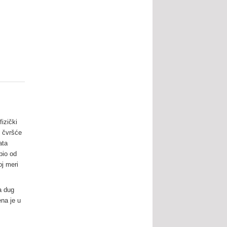
izički
, čvršće
ata
bio od
oj meri
a dug
na je u