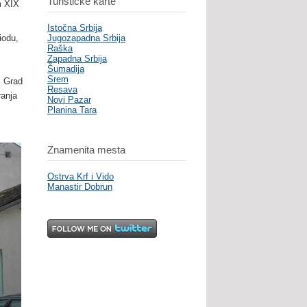
Turističke karte
m XIX
Istočna Srbija
iodu,
Jugozapadna Srbija
Raška
Zapadna Srbija
Šumadija
Srem
. Grad
Resava
ranja
Novi Pazar
Planina Tara
Znamenita mesta
Ostrva Krf i Vido
Manastir Dobrun