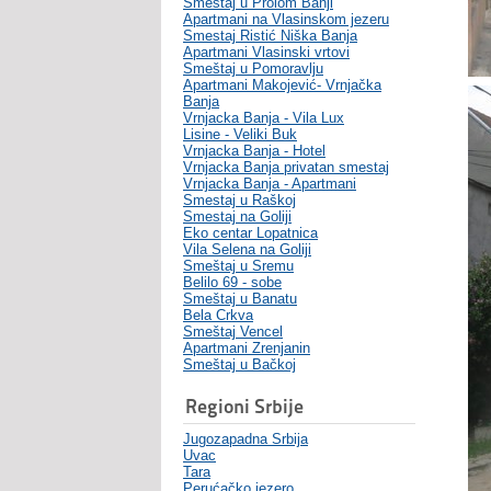
Smeštaj u Prolom Banji
Apartmani na Vlasinskom jezeru
Smestaj Ristić Niška Banja
Apartmani Vlasinski vrtovi
Smeštaj u Pomoravlju
Apartmani Makojević- Vrnjačka
Banja
Vrnjacka Banja - Vila Lux
Lisine - Veliki Buk
Vrnjacka Banja - Hotel
Vrnjacka Banja privatan smestaj
Vrnjacka Banja - Apartmani
Smestaj u Raškoj
Smestaj na Goliji
Eko centar Lopatnica
Vila Selena na Goliji
Smeštaj u Sremu
Belilo 69 - sobe
Smeštaj u Banatu
Bela Crkva
Smeštaj Vencel
Apartmani Zrenjanin
Smeštaj u Bačkoj
Regioni Srbije
Jugozapadna Srbija
Uvac
Tara
Perućačko jezero