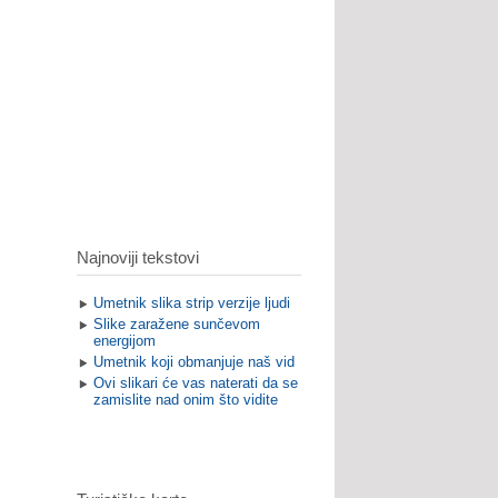
Najnoviji tekstovi
Umetnik slika strip verzije ljudi
Slike zaražene sunčevom
energijom
Umetnik koji obmanjuje naš vid
Ovi slikari će vas naterati da se
zamislite nad onim što vidite