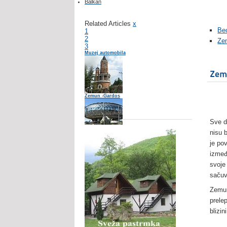
Balkan
Related Articles
x
Be
1
2
Ze
3
Muzej automobila
Zem
Zemun -Gardos
Lisine 2.5
Sve d
nisu 
Muzej vazduhoplovstva
je pov
izmeđ
svoje
sačuv
Zemun
prele
blizin