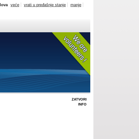
slova
veće
vrati u pređašnje stanje
manje
ZATVORI
INFO