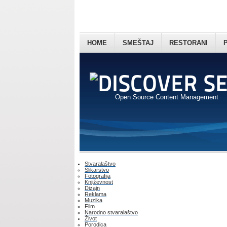
HOME
SMEŠTAJ
RESTORANI
Open Source Content Management
Stvaralaštvo
Slikarstvo
Fotografija
Književnost
Dizajn
Reklama
Muzika
Film
Narodno stvaralaštvo
Život
Porodica