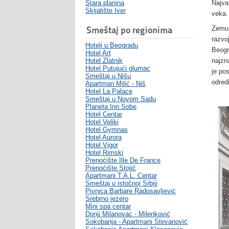
Stara planina
Najva
Skijalište Iver
veka.
Smeštaj po regionima
Zemun
razvo
Hoteli u Beogradu
Beogr
Hotel Art
Hotel Zlatnik
najzn
Hotel Putujući glumac
je pos
Smeštaj u Nišu
odred
Apartman Milić - Niš
Hotel La Palace
Smeštaj u Novom Sadu
Planeta Inn Sobe
Hotel Centar
Hotel Veliki
Hotel Gymnas
Hotel Aurora
Hotel Vigor
Hotel Rimski
Prenoćište Ille De France
Prenoćište Stojić
Apartmani T.A.L. Centar
Smeštaj u istočnoj Srbiji
Pivnica Barbare Radosavljević
Srebrno jezero
Mini spa centar
Donji Milanovac - Milenković
Sokobanja - Apartmani Stevanović