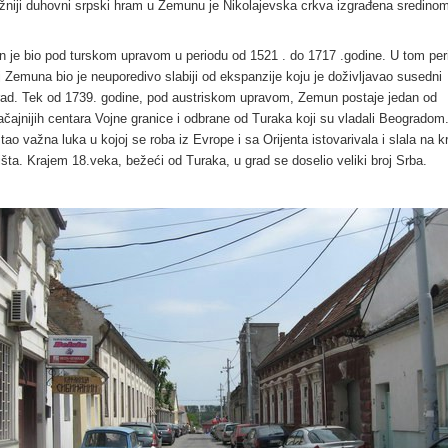
žniji duhovni srpski hram u Zemunu je Nikolajevska crkva izgrađena sredino
 je bio pod turskom upravom u periodu od 1521 . do 1717 .godine. U tom per
j Zemuna bio je neuporedivo slabiji od ekspanzije koju je doživljavao susedni
ad. Tek od 1739. godine, pod austriskom upravom, Zemun postaje jedan od
ačajnijih centara Vojne granice i odbrane od Turaka koji su vladali Beogradom
tao važna luka u kojoj se roba iz Evrope i sa Orijenta istovarivala i slala na k
išta. Krajem 18.veka, bežeći od Turaka, u grad se doselio veliki broj Srba.