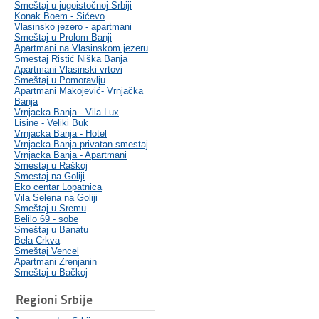
Smeštaj u jugoistočnoj Srbiji
Konak Boem - Sićevo
Vlasinsko jezero - apartmani
Smeštaj u Prolom Banji
Apartmani na Vlasinskom jezeru
Smestaj Ristić Niška Banja
Apartmani Vlasinski vrtovi
Smeštaj u Pomoravlju
Apartmani Makojević- Vrnjačka
Banja
Vrnjacka Banja - Vila Lux
Lisine - Veliki Buk
Vrnjacka Banja - Hotel
Vrnjacka Banja privatan smestaj
Vrnjacka Banja - Apartmani
Smestaj u Raškoj
Smestaj na Goliji
Eko centar Lopatnica
Vila Selena na Goliji
Smeštaj u Sremu
Belilo 69 - sobe
Smeštaj u Banatu
Bela Crkva
Smeštaj Vencel
Apartmani Zrenjanin
Smeštaj u Bačkoj
Regioni Srbije