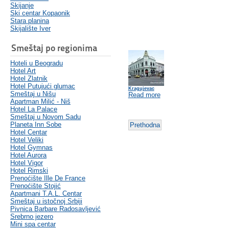
Skijanje
Ski centar Kopaonik
Stara planina
Skijalište Iver
Smeštaj po regionima
Hoteli u Beogradu
Hotel Art
Hotel Zlatnik
Hotel Putujući glumac
Kragujevac
Smeštaj u Nišu
Read more
Apartman Milić - Niš
Hotel La Palace
Smeštaj u Novom Sadu
Planeta Inn Sobe
Prethodna
Hotel Centar
Hotel Veliki
Hotel Gymnas
Hotel Aurora
Hotel Vigor
Hotel Rimski
Prenoćište Ille De France
Prenoćište Stojić
Apartmani T.A.L. Centar
Smeštaj u istočnoj Srbiji
Pivnica Barbare Radosavljević
Srebrno jezero
Mini spa centar