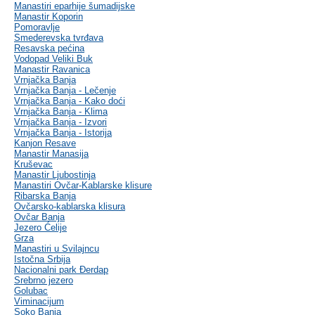
Manastiri eparhije šumadijske
Manastir Koporin
Pomoravlje
Smederevska tvrđava
Resavska pećina
Vodopad Veliki Buk
Manastir Ravanica
Vrnjačka Banja
Vrnjačka Banja - Lečenje
Vrnjačka Banja - Kako doći
Vrnjačka Banja - Klima
Vrnjačka Banja - Izvori
Vrnjačka Banja - Istorija
Kanjon Resave
Manastir Manasija
Kruševac
Manastir Ljubostinja
Manastiri Ovčar-Kablarske klisure
Ribarska Banja
Ovčarsko-kablarska klisura
Ovčar Banja
Jezero Ćelije
Grza
Manastiri u Svilajncu
Istočna Srbija
Nacionalni park Đerdap
Srebrno jezero
Golubac
Viminacijum
Soko Banja