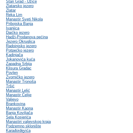
Stari Grad - Užice
Zlatarsko jezero
Zlatar
Reka Lim
Manastir Sveti Nikola
Pribojska Banja
Ivanjica
Daićko jezero
Hadži-Prodanova pećina
Jezero Okruglica
Radoinjsko jezero
Potpećko jezero
Kadinjača
Jokanovića kuća
Zapadna Srbija
Klisura Gradac
Povlen
Zvorničko jezero
Manastir Tronoša
Tršić
Manastir Lelić
Manastir Ćelije
Valjevo
Brankovina
Manastir Kaona
Banja Koviljača
Sela Kosjerića
Manastiri valjevskog kraja
Podzemno sklonište
Karađorđevića