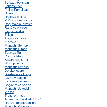
Tvrđava Fetislam
Lepenski Vir
Feliks Romulijana
Dijana
Rajkova pećina
Pećina Ceremošnja
Rogljevačke pivnice
Rajačke pivnice
Kanjon Vratne
Tekija
Trajanova tabla
Kladovo
Manastir Gornjak
Manastir Tuman
Tvrđava Ram
Planina Rtanj
Bovansko jezero
Stara planina
Manastir Temska
Borsko jezero
Brestovačka Banja
Lazarev kanjon
Lazareva pećina
Bogovinska pećina
Manastir Suvodol
Vlasac
Trajanov most
Arheološki lokalitet „Okno“
Raška i Ibarska dolina
Manastir Pridvorica