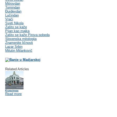
Mitrovdan
Tomindan
Đurđevdan
Lučindan
Vrači
Sveti Nikola
Zašto se kaže
Pijan kao majka
Zašto se kaže Pirova pobeda
Slovenska mitologija
Znamenite ličnosti
Lazar Srbin
Milutin Milankovič
Related Articles
Kragujevac
Read more