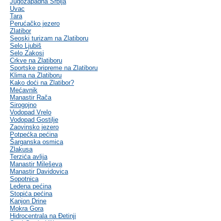
Jugozapadna Srbija
Uvac
Tara
Perućačko jezero
Zlatibor
Seoski turizam na Zlatiboru
Selo Ljubiš
Selo Zakosi
Crkve na Zlatiboru
Sportske pripreme na Zlatiboru
Klima na Zlatiboru
Kako doći na Zlatibor?
Mećavnik
Manastir Rača
Sirogojno
Vodopad Vrelo
Vodopad Gostilje
Zaovinsko jezero
Potpećka pećina
Šarganska osmica
Zlakusa
Terzića avlija
Manastir Mileševa
Manastir Davidovica
Sopotnica
Ledena pećina
Stopića pećina
Kanjon Drine
Mokra Gora
Hidrocentrala na Đetinji