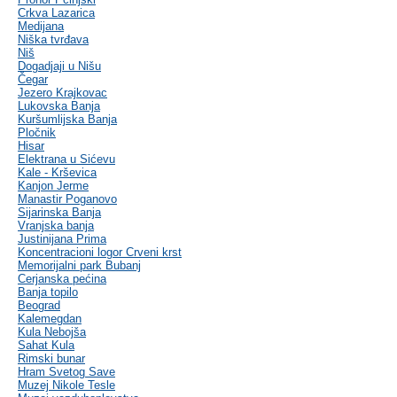
Crkva Lazarica
Medijana
Niška tvrđava
Niš
Dogadjaji u Nišu
Čegar
Jezero Krajkovac
Lukovska Banja
Kuršumlijska Banja
Pločnik
Hisar
Elektrana u Sićevu
Kale - Krševica
Kanjon Jerme
Manastir Poganovo
Sijarinska Banja
Vranjska banja
Justinijana Prima
Koncentracioni logor Crveni krst
Memorijalni park Bubanj
Cerjanska pećina
Banja topilo
Beograd
Kalemegdan
Kula Nebojša
Sahat Kula
Rimski bunar
Hram Svetog Save
Muzej Nikole Tesle