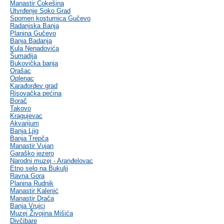
Manastir Čokešina
Utvrđenje Soko Grad
Spomen kosturnica Gučevo
Radanjska Banja
Planina Gučevo
Banja Badanja
Kula Nenadovića
Šumadija
Bukovička banja
Orašac
Oplenac
Karađorđev grad
Risovačka pećina
Borač
Takovo
Kragujevac
Akvarijum
Banja Ljig
Banja Trepča
Manastir Vujan
Garaško jezero
Narodni muzej - Aranđelovac
Etno selo na Bukulji
Ravna Gora
Planina Rudnik
Manastir Kalenić
Manastir Drača
Banja Vrujci
Muzej Živojina Mišića
Divčibare