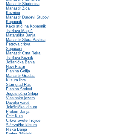
Manastir Studenica
Manastir Žiča
Koznica
Manastir Đurđevi Stupovi
Kopaonik
Kako stići na Kopaonik
Tvrđava Maglič
Mataruška Banja
Manastir Stara Pavlica
Petrova crkva
Sopoćani
Manastir Crna Reka
Tvrđava Koznik
Jošanička Banja
Novi Pazar
Planina Golija
Manastir Gradac
Klisura Ibra
Stari grad Ras
Planina Stolovi
Jugoistočna Srbija
Vlasinsko jezero
Đavolja varoš
Jelašnička klisura
Prolom Banja
Ćele Kula
Crkva Svete Trojice
Sićevačka klisura
Niška Banja
Prohor Pčinjski