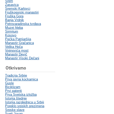
Srem
Zasavica
Sremski Karlovci
Fruškogorski manastiri
Fruška Gora
Banja Vrdnik
Petrovaradinska tvrđava
Muzej hleba
Sirmijum
Kosovo
Pećka Patrijaršija
Manastir Gračanica
Velika Hoča
Vojinovića most
Manastir Devič
Manastir Visoki Dečani
Otkrivamo
Tradicija Srbije
Prva javna kockarnica
Gusle
Biciklizam
Prvi patenti
Prva Svetska izložba
Istorija štednje
Istorija razglednica u Srbiji
Poreklo srpskih prezimena
Srpske slave
Sveti Jovan