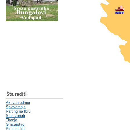
Šta raditi
Aktivan odmor
Splavarenje
Rafting na Ibru
Stari zanati
Tkanje
Grnčarstvo
Pirotski ćilim