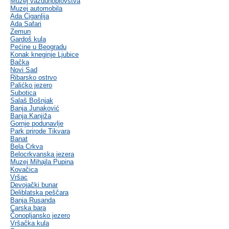
Muzej vazduhoplovstva
Muzej automobila
Ada Ciganlija
Ada Safari
Zemun
Gardoš kula
Pećine u Beogradu
Konak kneginje Ljubice
Bačka
Novi Sad
Ribarsko ostrvo
Palićko jezero
Subotica
Salaš Bošnjak
Banja Junaković
Banja Kanjiža
Gornje podunavlje
Park prirode Tikvara
Banat
Bela Crkva
Belocrkvanska jezera
Muzej Mihajla Pupina
Kovačica
Vršac
Devojački bunar
Deliblatska peščara
Banja Rusanda
Carska bara
Čonopljansko jezero
Vršačka kula