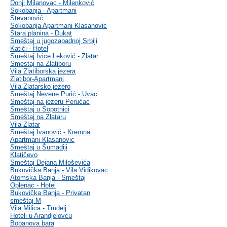
Donji Milanovac - Milenković
Sokobanja - Apartmani
Stevanović
Sokobanja Apartmani Klasanovic
Stara planina - Dukat
Smeštaj u jugozapadnoj Srbiji
Katići - Hotel
Smeštaj Ivice Leković - Zlatar
Smestaj na Zlatiboru
Vila Zlatiborska jezera
Zlatibor-Apartmani
Vila Zlatarsko jezero
Smeštaj Nevene Purić - Uvac
Smeštaj na jezeru Perućac
Smeštaj u Sopotnici
Smeštaj na Zlataru
Vila Zlatar
Smeštaj Ivanović - Kremna
Apartmani Klasanovic
Smeštaj u Šumadiji
Klatičevo
Smeštaj Dejana Miloševića
Bukovička Banja - Vila Vidikovac
Atomska Banja - Smeštaj
Oplenac - Hotel
Bukovička Banja - Privatan
smeštaj M
Vila Milica - Trudelj
Hoteli u Arandjelovcu
Bobanova bara