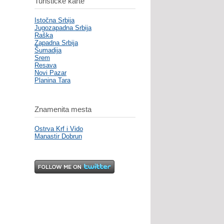
Turističke karte
Istočna Srbija
Jugozapadna Srbija
Raška
Zapadna Srbija
Šumadija
Srem
Resava
Novi Pazar
Planina Tara
Znamenita mesta
Ostrva Krf i Vido
Manastir Dobrun