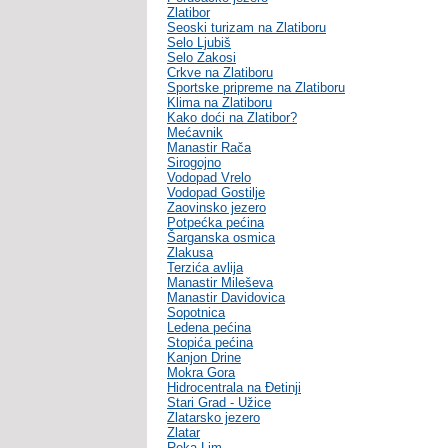
Zlatibor
Seoski turizam na Zlatiboru
Selo Ljubiš
Selo Zakosi
Crkve na Zlatiboru
Sportske pripreme na Zlatiboru
Klima na Zlatiboru
Kako doći na Zlatibor?
Mećavnik
Manastir Rača
Sirogojno
Vodopad Vrelo
Vodopad Gostilje
Zaovinsko jezero
Potpećka pećina
Šarganska osmica
Zlakusa
Terzića avlija
Manastir Mileševa
Manastir Davidovica
Sopotnica
Ledena pećina
Stopića pećina
Kanjon Drine
Mokra Gora
Hidrocentrala na Đetinji
Stari Grad - Užice
Zlatarsko jezero
Zlatar
Reka Lim