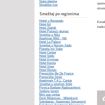
Stara planina
spome
Skijalište Iver
otvor
Smeštaj po regionima
Hoteli u Beogradu
Konak
Hotel Art
tradic
Hotel Zlatnik
Hotel Putujući glumac
Smeštaj u Nišu
Apartman Milić - Niš
Hotel La Palace
Smeštaj u Novom Sadu
Planeta Inn Sobe
Hotel Centar
Hotel Veliki
Hotel Gymnas
Hotel Aurora
Hotel Vigor
Hotel Rimski
Prenoćište Ille De France
Prenoćište Stojić
Apartmani T.A.L. Centar
Smeštaj u istočnoj Srbiji
Pivnica Barbare Radosavljević
Srebrno jezero
Mini spa centar
Donji Milanovac - Milenković
Sokobanja - Apartmani Stevanović