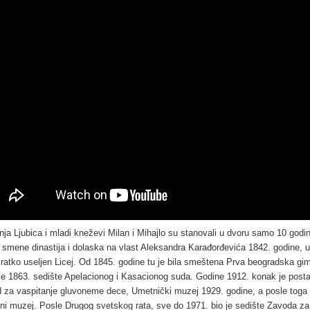
nja Ljubica i mladi kneževi Milan i Mihajlo su stanovali u dvoru samo 10 godi
 smene dinastija i dolaska na vlast Aleksandra Karađorđevića 1842. godine, 
kratko useljen Licej. Od 1845. godine tu je bila smeštena Prva beogradska gim
le 1863. sedište Apelacionog i Kasacionog suda. Godine 1912. konak je post
 za vaspitanje gluvoneme dece, Umetnički muzej 1929. godine, a posle toga
ni muzej. Posle Drugog svetskog rata, sve do 1971. bio je sedište Zavoda za