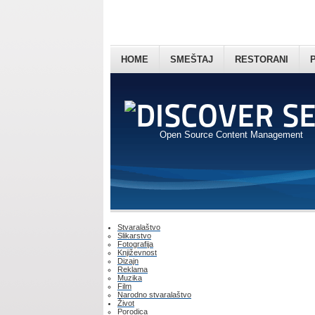
HOME
SMEŠTAJ
RESTORANI
Open Source Content Management
Stvaralaštvo
Slikarstvo
Fotografija
Književnost
Dizajn
Reklama
Muzika
Film
Narodno stvaralaštvo
Život
Porodica