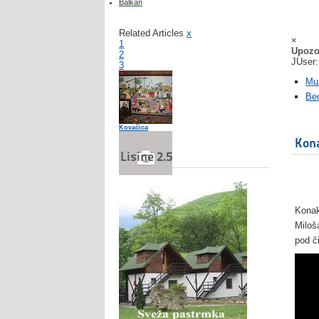
Balkan
Related Articles
x
×
1
Upozo
2
JUser:
3
Mu
Be
Kovačica
Kona
Lisine 2.5
Jokanovića kuća
Konak
Miloš
pod č
Rodna kuća Živojina Mišića