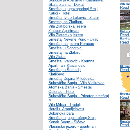
Sokobanja Apartmani Klasanovic
Stara planina - Dukat
Ada Saf
Read
Smeštaj u jugozapadnoj Srbiji
Katići - Hotel
Smeštaj Ivice Leković - Zlatar
Smestaj na Zlatiboru
Vila Zlatiborska jezera
Zlatibor-Apartmani
Hidroce
Vila Zlatarsko jezero
Read
Smeštaj Nevene Purić - Uvac
Bahčisa
Read
Smeštaj na jezeru Perućac
Smeštaj u Sopotnici
Smeštaj na Zlataru
Vila Zlatar
Smeštaj Ivanović - Kremna
Apartmani Klasanovic
Ukrajin
Smeštaj u Šumadiji
Read
Klatičevo
Smeštaj Dejana Miloševića
Bukovička Banja - Vila Vidikovac
Atomska Banja - Smeštaj
Oplenac - Hotel
Beogra
Bukovička Banja - Privatan smeštaj
Read
M
Vila Milica - Trudelj
Hoteli u Arandjelovcu
Bobanova bara
Smeštaj u jugoistočnoj Srbiji
Konak Boem - Sićevo
Kovači
Read
Vlasinsko jezero - apartmani