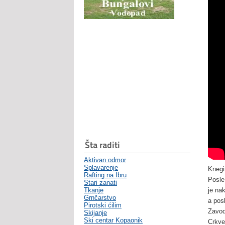
Šta raditi
Aktivan odmor
Splavarenje
Knegi
Rafting na Ibru
Posle
Stari zanati
Tkanje
je na
Grnčarstvo
a pos
Pirotski ćilim
Zavod
Skijanje
Ski centar Kopaonik
Crkve