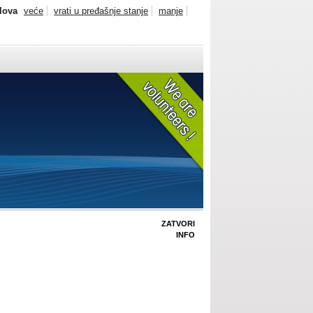
slova
veće
vrati u pređašnje stanje
manje
ZATVORI
INFO