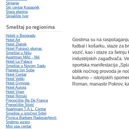
Skijanje
Ski centar Kopaonik
Stara planina
Skijalište Iver
Smeštaj po regionima
Hoteli u Beogradu
Gostima su na raspolaganju 
Hotel Art
Hotel Zlatnik
fudbal i košarku, staze za br
Hotel Putujući glumac
vozić, kao i staze za šetnju
Smeštaj u Nišu
Apartman Milić - Niš
industrijskih zagađivača. Vel
Hotel La Palace
sportska manifestacija „S
Smeštaj u Novom Sadu
Planeta Inn Sobe
oblik noćnog provoda je n
Hotel Centar
kulturno – istorijskih spom
Hotel Veliki
Hotel Gymnas
Roman, manastir Pokrov, kao
Hotel Aurora
Hotel Vigor
Hotel Rimski
Prenoćište Ille De France
Prenoćište Stojić
Apartmani T.A.L. Centar
Smeštaj u istočnoj Srbiji
Pivnica Barbare Radosavljević
Srebrno jezero
Mini spa centar