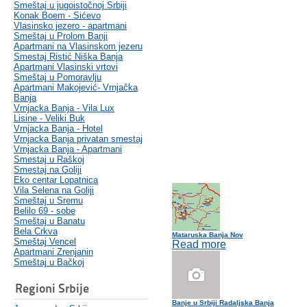
Smeštaj u jugoistočnoj Srbiji
Konak Boem - Sićevo
Vlasinsko jezero - apartmani
Smeštaj u Prolom Banji
Apartmani na Vlasinskom jezeru
Smestaj Ristić Niška Banja
Apartmani Vlasinski vrtovi
Smeštaj u Pomoravlju
Apartmani Makojević- Vrnjačka
Banja
Vrnjacka Banja - Vila Lux
Lisine - Veliki Buk
Vrnjacka Banja - Hotel
Vrnjacka Banja privatan smestaj
Vrnjacka Banja - Apartmani
Smestaj u Raškoj
Smestaj na Goliji
Eko centar Lopatnica
Vila Selena na Goliji
Smeštaj u Sremu
Belilo 69 - sobe
Smeštaj u Banatu
Bela Crkva
Mataruska Banja Nov
Smeštaj Vencel
Read more
Apartmani Zrenjanin
Smeštaj u Bačkoj
Regioni Srbije
Banje u Srbiji Radaljska Banja