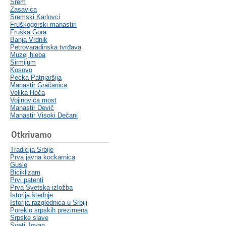
Srem
Zasavica
Sremski Karlovci
Fruškogorski manastiri
Fruška Gora
Banja Vrdnik
Petrovaradinska tvrđava
Muzej hleba
Sirmijum
Kosovo
Pećka Patrijaršija
Manastir Gračanica
Velika Hoča
Vojinovića most
Manastir Devič
Manastir Visoki Dečani
Otkrivamo
Tradicija Srbije
Prva javna kockarnica
Gusle
Biciklizam
Prvi patenti
Prva Svetska izložba
Istorija štednje
Istorija razglednica u Srbiji
Poreklo srpskih prezimena
Srpske slave
Sveti Jovan