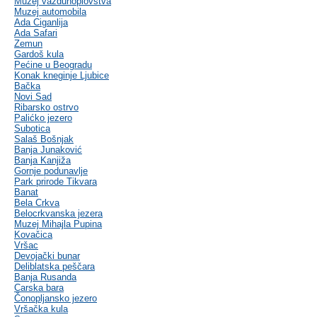
Muzej vazduhoplovstva
Muzej automobila
Ada Ciganlija
Ada Safari
Zemun
Gardoš kula
Pećine u Beogradu
Konak kneginje Ljubice
Bačka
Novi Sad
Ribarsko ostrvo
Palićko jezero
Subotica
Salaš Bošnjak
Banja Junaković
Banja Kanjiža
Gornje podunavlje
Park prirode Tikvara
Banat
Bela Crkva
Belocrkvanska jezera
Muzej Mihajla Pupina
Kovačica
Vršac
Devojački bunar
Deliblatska peščara
Banja Rusanda
Carska bara
Čonopljansko jezero
Vršačka kula