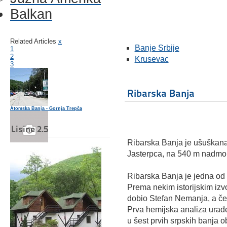
Balkan
Related Articles
x
Banje Srbije
1
2
Krusevac
3
Ribarska Banja
Atomska Banja - Gornja Trepča
Lisine 2.5
Ribarska Banja je ušuškan
Banja Vrujci
Jasterpca, na 540 m nadmor
Ribarska Banja je jedna od 
Prema nekim istorijskim izv
Niška Banja
dobio Stefan Nemanja, a čest
Prva hemijska analiza urađ
u šest prvih srpskih banja 