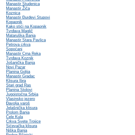
Manastir Studenica
Manastir Žiča
Koznica
Manastir Đurđevi Stupovi
Kopaonik
Kako stići na Kopaonik
Tvrđava Maglič
Mataruška Banja
Manastir Stara Pavlica
Petrova crkva
Sopoćani
Manastir Crna Reka
Tvrđava Koznik
Jošanička Banja
Novi Pazar
Planina Golija
Manastir Gradac
Klisura Ibra
Stari grad Ras
Planina Stolovi
Jugoistočna Srbija
Vlasinsko jezero
Đavolja varoš
Jelašnička klisura
Prolom Banja
Ćele Kula
Crkva Svete Trojice
Sićevačka klisura
Niška Banja
Prohor Pčinjski