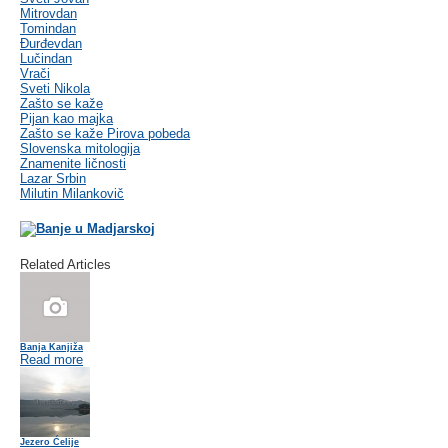
Mitrovdan
Tomindan
Đurđevdan
Lučindan
Vrači
Sveti Nikola
Zašto se kaže
Pijan kao majka
Zašto se kaže Pirova pobeda
Slovenska mitologija
Znamenite ličnosti
Lazar Srbin
Milutin Milankovič
Related Articles
Banja Kanjiža
Read more
Jezero Ćelije