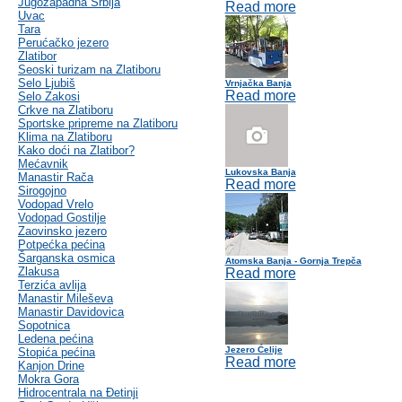
Jugozapadna Srbija
Read more
Uvac
Tara
Perućačko jezero
Zlatibor
Seoski turizam na Zlatiboru
Selo Ljubiš
Vrnjačka Banja
Read more
Selo Zakosi
Crkve na Zlatiboru
Sportske pripreme na Zlatiboru
Klima na Zlatiboru
Kako doći na Zlatibor?
Mećavnik
Lukovska Banja
Manastir Rača
Read more
Sirogojno
Vodopad Vrelo
Vodopad Gostilje
Zaovinsko jezero
Potpećka pećina
Šarganska osmica
Atomska Banja - Gornja Trepča
Zlakusa
Read more
Terzića avlija
Manastir Mileševa
Manastir Davidovica
Sopotnica
Ledena pećina
Jezero Ćelije
Stopića pećina
Read more
Kanjon Drine
Mokra Gora
Hidrocentrala na Đetinji