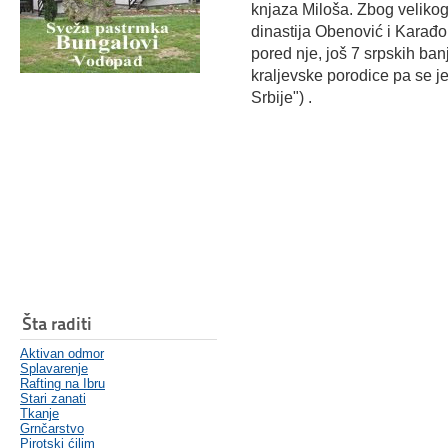
knjaza Miloša. Zbog velikog
dinastija Obenović i Karađor
pored nje, još 7 srpskih ban
kraljevske porodice pa se 
Srbije") .
Šta raditi
Aktivan odmor
Splavarenje
Rafting na Ibru
Stari zanati
Tkanje
Grnčarstvo
Pirotski ćilim