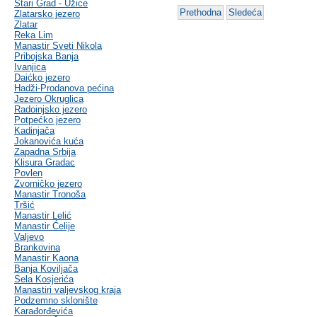
Stari Grad - Užice
Prethodna
Sledeća
Zlatarsko jezero
Zlatar
Reka Lim
Manastir Sveti Nikola
Pribojska Banja
Ivanjica
Daićko jezero
Hadži-Prodanova pećina
Jezero Okruglica
Radoinjsko jezero
Potpećko jezero
Kadinjača
Jokanovića kuća
Zapadna Srbija
Klisura Gradac
Povlen
Zvorničko jezero
Manastir Tronoša
Tršić
Manastir Lelić
Manastir Ćelije
Valjevo
Brankovina
Manastir Kaona
Banja Koviljača
Sela Kosjerića
Manastiri valjevskog kraja
Podzemno sklonište
Karađorđevića