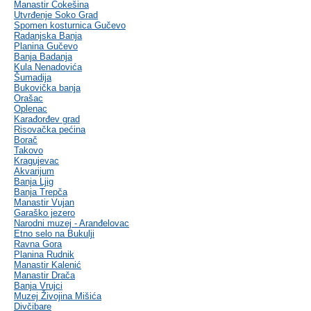
Manastir Čokešina
Utvrđenje Soko Grad
Spomen kosturnica Gučevo
Radanjska Banja
Planina Gučevo
Banja Badanja
Kula Nenadovića
Šumadija
Bukovička banja
Orašac
Oplenac
Karađorđev grad
Risovačka pećina
Borač
Takovo
Kragujevac
Akvarijum
Banja Ljig
Banja Trepča
Manastir Vujan
Garaško jezero
Narodni muzej - Aranđelovac
Etno selo na Bukulji
Ravna Gora
Planina Rudnik
Manastir Kalenić
Manastir Drača
Banja Vrujci
Muzej Živojina Mišića
Divčibare