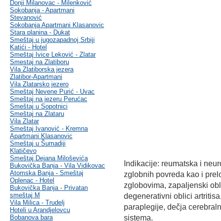
Donji Milanovac - Milenković
Sokobanja - Apartmani
Stevanović
Sokobanja Apartmani Klasanovic
Stara planina - Dukat
Smeštaj u jugozapadnoj Srbiji
Katići - Hotel
Smeštaj Ivice Leković - Zlatar
Smestaj na Zlatiboru
Vila Zlatiborska jezera
Zlatibor-Apartmani
Vila Zlatarsko jezero
Smeštaj Nevene Purić - Uvac
Smeštaj na jezeru Perućac
Smeštaj u Sopotnici
Smeštaj na Zlataru
Vila Zlatar
Smeštaj Ivanović - Kremna
Apartmani Klasanovic
Smeštaj u Šumadiji
Klatičevo
Smeštaj Dejana Miloševića
Indikacije: reumatska i neu
Bukovička Banja - Vila Vidikovac
Atomska Banja - Smeštaj
zglobnih povreda kao i prelo
Oplenac - Hotel
zglobovima, zapaljenski oblic
Bukovička Banja - Privatan
smeštaj M
degenerativni oblici artriti
Vila Milica - Trudelj
paraplegije, dečja cerebral
Hoteli u Arandjelovcu
Bobanova bara
sistema.