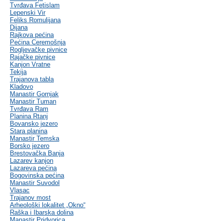
Tvrđava Fetislam
Lepenski Vir
Feliks Romulijana
Dijana
Rajkova pećina
Pećina Ceremošnja
Rogljevačke pivnice
Rajačke pivnice
Kanjon Vratne
Tekija
Trajanova tabla
Kladovo
Manastir Gornjak
Manastir Tuman
Tvrđava Ram
Planina Rtanj
Bovansko jezero
Stara planina
Manastir Temska
Borsko jezero
Brestovačka Banja
Lazarev kanjon
Lazareva pećina
Bogovinska pećina
Manastir Suvodol
Vlasac
Trajanov most
Arheološki lokalitet „Okno“
Raška i Ibarska dolina
Manastir Pridvorica