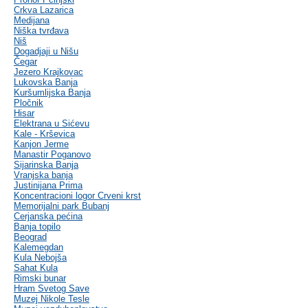
Crkva Lazarica
Medijana
Niška tvrđava
Niš
Dogadjaji u Nišu
Čegar
Jezero Krajkovac
Lukovska Banja
Kuršumlijska Banja
Pločnik
Hisar
Elektrana u Sićevu
Kale - Krševica
Kanjon Jerme
Manastir Poganovo
Sijarinska Banja
Vranjska banja
Justinijana Prima
Koncentracioni logor Crveni krst
Memorijalni park Bubanj
Cerjanska pećina
Banja topilo
Beograd
Kalemegdan
Kula Nebojša
Sahat Kula
Rimski bunar
Hram Svetog Save
Muzej Nikole Tesle