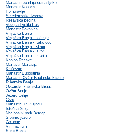
Manastiri eparhije šumadijske
Manastir Koporin
Pomoravlje
Smederevska tvrđava
Resavska pećina
Vodopad Veliki Buk
Manastir Ravanica
Vrnjačka Banja
Vrnjačka Banja - Lečenje
Vrnjačka Banja - Kako doći
Vrnjačka Banja - Klima
Vrnjačka Banja - Izvori
Vrnjačka Banja - Istorija
Kanjon Resave
Manastir Manasija
Kruševac
Manastir Ljubostinja
Manastiri Ovčar-Kablarske klisure
Ribarska Banja
Ovčarsko-kablarska klisura
Ovčar Banja
Jezero Ćelije
Grza
Manastiri u Svilajncu
Istočna Srbija
Nacionalni park Đerdap
Srebrno jezero
Golubac
Viminacijum
Soko Banja