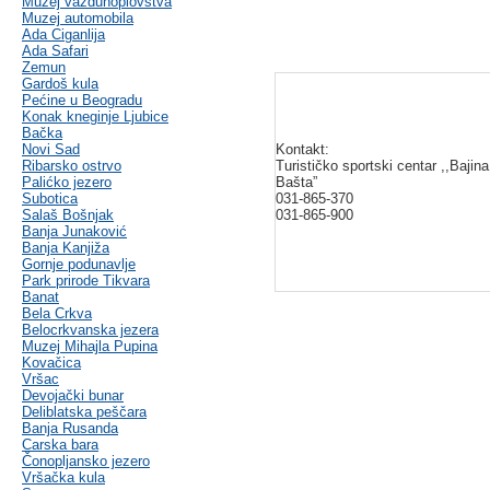
Muzej vazduhoplovstva
Muzej automobila
Ada Ciganlija
Ada Safari
Zemun
Gardoš kula
Pećine u Beogradu
Konak kneginje Ljubice
Bačka
Novi Sad
Kontakt:
Ribarsko ostrvo
Turističko sportski centar ,,Bajina
Palićko jezero
Bašta”
Subotica
031-865-370
Salaš Bošnjak
031-865-900
Banja Junaković
Banja Kanjiža
Gornje podunavlje
Park prirode Tikvara
Banat
Bela Crkva
Belocrkvanska jezera
Muzej Mihajla Pupina
Kovačica
Vršac
Devojački bunar
Deliblatska peščara
Banja Rusanda
Carska bara
Čonopljansko jezero
Vršačka kula