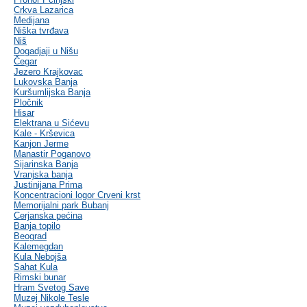
Crkva Lazarica
Medijana
Niška tvrđava
Niš
Dogadjaji u Nišu
Čegar
Jezero Krajkovac
Lukovska Banja
Kuršumlijska Banja
Pločnik
Hisar
Elektrana u Sićevu
Kale - Krševica
Kanjon Jerme
Manastir Poganovo
Sijarinska Banja
Vranjska banja
Justinijana Prima
Koncentracioni logor Crveni krst
Memorijalni park Bubanj
Cerjanska pećina
Banja topilo
Beograd
Kalemegdan
Kula Nebojša
Sahat Kula
Rimski bunar
Hram Svetog Save
Muzej Nikole Tesle