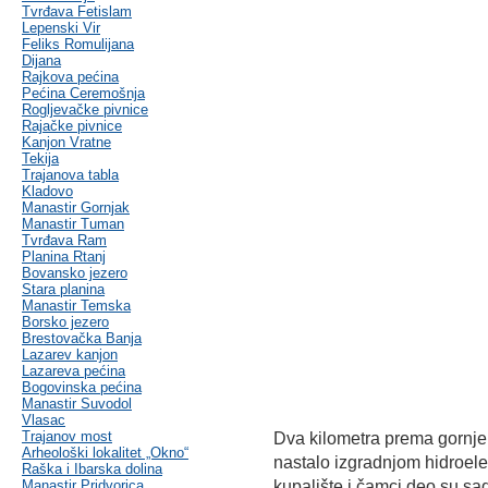
Tvrđava Fetislam
Lepenski Vir
Feliks Romulijana
Dijana
Rajkova pećina
Pećina Ceremošnja
Rogljevačke pivnice
Rajačke pivnice
Kanjon Vratne
Tekija
Trajanova tabla
Kladovo
Manastir Gornjak
Manastir Tuman
Tvrđava Ram
Planina Rtanj
Bovansko jezero
Stara planina
Manastir Temska
Borsko jezero
Brestovačka Banja
Lazarev kanjon
Lazareva pećina
Bogovinska pećina
Manastir Suvodol
Vlasac
Trajanov most
Dva kilometra prema gornje
Arheološki lokalitet „Okno“
nastalo izgradnjom hidroele
Raška i Ibarska dolina
Manastir Pridvorica
kupalište i čamci deo su sad