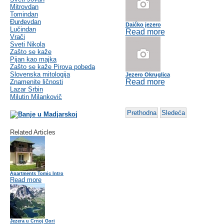
Mitrovdan
Tomindan
Đurđevdan
Daićko jezero
Lučindan
Read more
Vrači
Sveti Nikola
Zašto se kaže
Pijan kao majka
Zašto se kaže Pirova pobeda
Slovenska mitologija
Jezero Okruglica
Read more
Znamenite ličnosti
Lazar Srbin
Milutin Milankovič
Prethodna
Sledeća
Related Articles
Apartments Tomic Intro
Read more
Jezera u Crnoj Gori