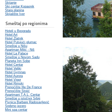
Skijanje
Ski centar Kopaonik
Stara planina
Skijalište Iver
Smeštaj po regionima
Hoteli u Beogradu
Hotel Art
Hotel Zlatnik
Hotel Putujući glumac
Smeštaj u Nišu
Apartman Milić - Niš
Hotel La Palace
Smeštaj u Novom Sadu
Planeta Inn Sobe
Hotel Centar
Hotel Veliki
Hotel Gymnas
Hotel Aurora
Hotel Vigor
Hotel Rimski
Prenoćište Ille De France
Prenoćište Stojić
Apartmani T.A.L. Centar
Smeštaj u istočnoj Srbiji
Pivnica Barbare Radosavljević
Srebrno jezero
Mini spa centar