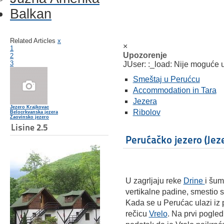
Balkan
Related Articles
x
×
1
Upozorenje
2
3
JUser: :_load: Nije moguće uč
Smeštaj u Perućcu
Accommodation in Tara
Jezera
Jezero Krajkovac
Ribolov
Belocrkvanska jezera
Zaovinsko jezero
Lisine 2.5
Perućačko jezero (Jez
U zagrljaju reke
Drine
i
šum
vertikalne padine, smestio 
Kada se u Perućac ulazi iz 
rečicu
Vrelo
. Na prvi pogle