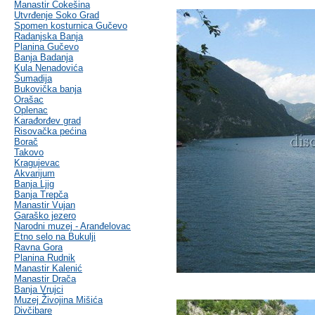
Manastir Čokešina
Utvrđenje Soko Grad
Spomen kosturnica Gučevo
Radanjska Banja
Planina Gučevo
Banja Badanja
Kula Nenadovića
Šumadija
Bukovička banja
Orašac
Oplenac
Karađorđev grad
Risovačka pećina
Borač
Takovo
Kragujevac
Akvarijum
Banja Ljig
Banja Trepča
Manastir Vujan
Garaško jezero
Narodni muzej - Aranđelovac
Etno selo na Bukulji
Ravna Gora
Planina Rudnik
Manastir Kalenić
Manastir Drača
Banja Vrujci
Muzej Živojina Mišića
Divčibare