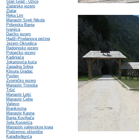
Stari Grad - Užice
Zlatarsko jezero
Zlatar
Reka Lim
Manastir Sveti Nikola
Pribojska Banja
Ivanjica
Daićko jezero
Hadži-Prodanova pećina
Jezero Okruglica
Radoinjsko jezero
Potpećko jezero
Kadinjača
Jokanovića kuća
Zapadna Srbija
Klisura Gradac
Povlen
Zvorničko jezero
Manastir Tronoša
Tršić
Manastir Lelić
Manastir Ćelije
Valjevo
Brankovina
Manastir Kaona
Banja Koviljača
Sela Kosjerića
Manastiri valjevskog kraja
Podzemno sklonište
Karađorđevića