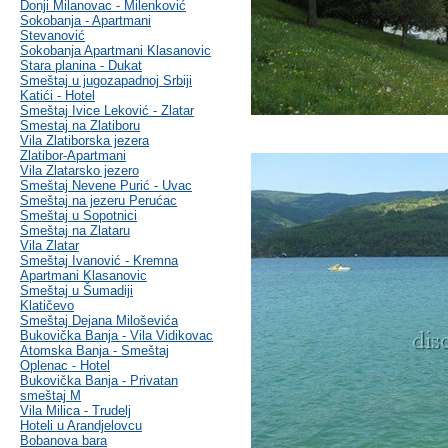
Donji Milanovac - Milenković
Sokobanja - Apartmani
Stevanović
Sokobanja Apartmani Klasanovic
Stara planina - Dukat
Smeštaj u jugozapadnoj Srbiji
Katići - Hotel
Smeštaj Ivice Leković - Zlatar
Smestaj na Zlatiboru
Vila Zlatiborska jezera
Zlatibor-Apartmani
Vila Zlatarsko jezero
Smeštaj Nevene Purić - Uvac
Smeštaj na jezeru Perućac
Smeštaj u Sopotnici
Smeštaj na Zlataru
Vila Zlatar
Smeštaj Ivanović - Kremna
Apartmani Klasanovic
Smeštaj u Šumadiji
Klatičevo
Smeštaj Dejana Miloševića
Bukovička Banja - Vila Vidikovac
Atomska Banja - Smeštaj
Oplenac - Hotel
Bukovička Banja - Privatan
smeštaj M
Vila Milica - Trudelj
Hoteli u Arandjelovcu
Bobanova bara