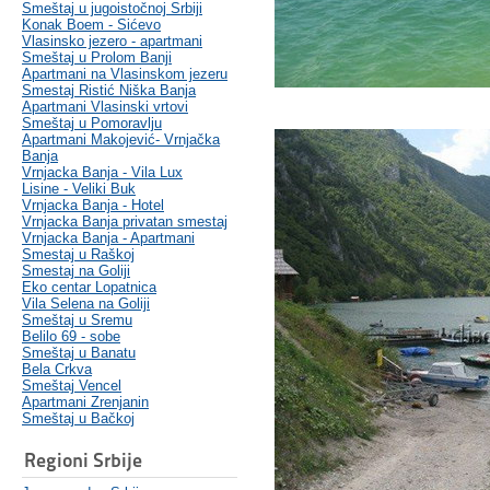
Smeštaj u jugoistočnoj Srbiji
Konak Boem - Sićevo
Vlasinsko jezero - apartmani
Smeštaj u Prolom Banji
Apartmani na Vlasinskom jezeru
Smestaj Ristić Niška Banja
Apartmani Vlasinski vrtovi
Smeštaj u Pomoravlju
Apartmani Makojević- Vrnjačka
Banja
Vrnjacka Banja - Vila Lux
Lisine - Veliki Buk
Vrnjacka Banja - Hotel
Vrnjacka Banja privatan smestaj
Vrnjacka Banja - Apartmani
Smestaj u Raškoj
Smestaj na Goliji
Eko centar Lopatnica
Vila Selena na Goliji
Smeštaj u Sremu
Belilo 69 - sobe
Smeštaj u Banatu
Bela Crkva
Smeštaj Vencel
Apartmani Zrenjanin
Smeštaj u Bačkoj
Regioni Srbije