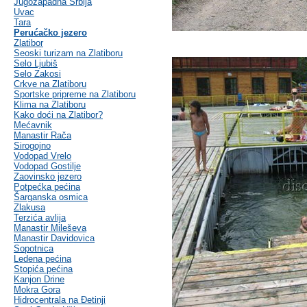
Jugozapadna Srbija
Uvac
Tara
Perućačko jezero
Zlatibor
Seoski turizam na Zlatiboru
Selo Ljubiš
Selo Zakosi
Crkve na Zlatiboru
Sportske pripreme na Zlatiboru
Klima na Zlatiboru
Kako doći na Zlatibor?
Mećavnik
Manastir Rača
Sirogojno
Vodopad Vrelo
Vodopad Gostilje
Zaovinsko jezero
Potpećka pećina
Šarganska osmica
Zlakusa
Terzića avlija
Manastir Mileševa
Manastir Davidovica
Sopotnica
Ledena pećina
Stopića pećina
Kanjon Drine
Mokra Gora
Hidrocentrala na Đetinji