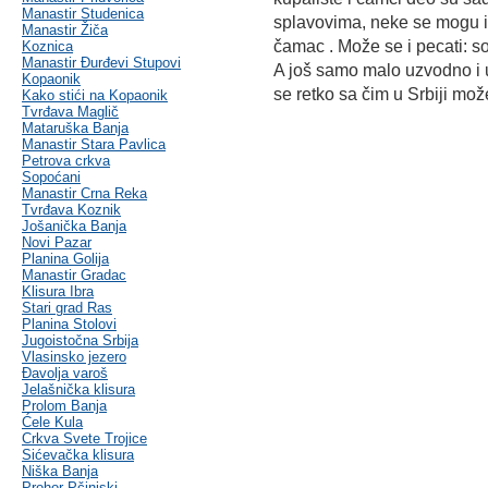
Manastir Studenica
splavovima, neke se mogu i i
Manastir Žiča
čamac . Može se i pecati: so
Koznica
Manastir Đurđevi Stupovi
A još samo malo uzvodno i ul
Kopaonik
se retko sa čim u Srbiji mož
Kako stići na Kopaonik
Tvrđava Maglič
Mataruška Banja
Manastir Stara Pavlica
Petrova crkva
Sopoćani
Manastir Crna Reka
Tvrđava Koznik
Jošanička Banja
Novi Pazar
Planina Golija
Manastir Gradac
Klisura Ibra
Stari grad Ras
Planina Stolovi
Jugoistočna Srbija
Vlasinsko jezero
Đavolja varoš
Jelašnička klisura
Prolom Banja
Ćele Kula
Crkva Svete Trojice
Sićevačka klisura
Niška Banja
Prohor Pčinjski