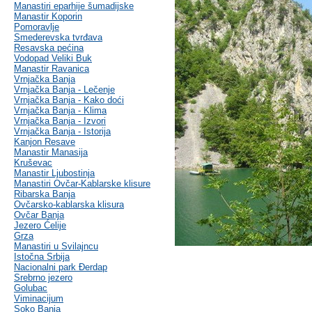
Manastiri eparhije šumadijske
Manastir Koporin
Pomoravlje
Smederevska tvrđava
Resavska pećina
Vodopad Veliki Buk
Manastir Ravanica
Vrnjačka Banja
Vrnjačka Banja - Lečenje
Vrnjačka Banja - Kako doći
Vrnjačka Banja - Klima
Vrnjačka Banja - Izvori
Vrnjačka Banja - Istorija
Kanjon Resave
Manastir Manasija
Kruševac
Manastir Ljubostinja
Manastiri Ovčar-Kablarske klisure
Ribarska Banja
Ovčarsko-kablarska klisura
Ovčar Banja
Jezero Ćelije
Grza
Manastiri u Svilajncu
Istočna Srbija
Nacionalni park Đerdap
Srebrno jezero
Golubac
Viminacijum
Soko Banja