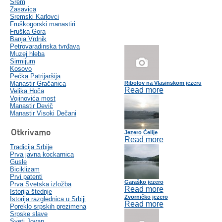
Srem
Zasavica
Sremski Karlovci
Fruškogorski manastiri
Fruška Gora
Banja Vrdnik
Petrovaradinska tvrđava
Muzej hleba
Sirmijum
Kosovo
Pećka Patrijaršija
Manastir Gračanica
Ribolov na Vlasinskom jezeru
Read more
Velika Hoča
Vojinovića most
Manastir Devič
Manastir Visoki Dečani
Otkrivamo
Jezero Ćelije
Read more
Tradicija Srbije
Prva javna kockarnica
Gusle
Biciklizam
Prvi patenti
Garaško jezero
Prva Svetska izložba
Read more
Istorija štednje
Zvorničko jezero
Istorija razglednica u Srbiji
Read more
Poreklo srpskih prezimena
Srpske slave
Sveti Jovan