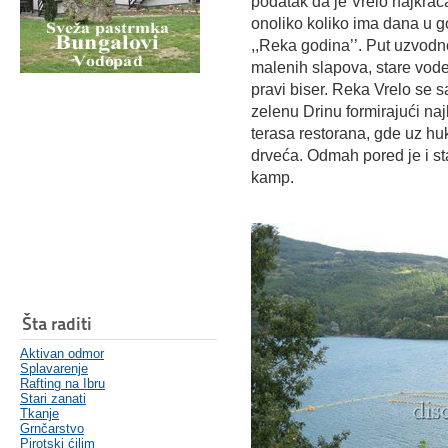
podatak da je Vrelo najkrać
onoliko koliko ima dana u g
,,Reka godina’’. Put uzvodn
malenih slapova, stare voden
pravi biser.
Reka Vrelo se s
zelenu Drinu formirajući na
terasa restorana, gde uz hu
drveća. Odmah pored je i st
kamp.
Šta raditi
Aktivan odmor
Splavarenje
Rafting na Ibru
Stari zanati
Tkanje
Grnčarstvo
Pirotski ćilim