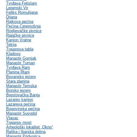
Tvrđava Fetislam
Lepenski Vir
Feliks Romulijana
Dijana
Rajkova pećina
Pećina Ceremošnja
Rogljevačke pivnice
Rajačke pivnice
Kanjon Vratne
Tekija
Trajanova tabla
Kladovo
Manastir Gornjak
Manastir Tuman
Tvrđava Ram
Planina Rtanj
Bovansko jezero
Stara planina
Manastir Temska
Borsko jezero
Brestovačka Banja
Lazarev kanjon
Lazareva pećina
Bogovinska pećina
Manastir Suvodol
Vlasac
Trajanov most
Arheološki lokalitet „Okno“
Raška i Ibarska dolina
Manastir Pridvorica