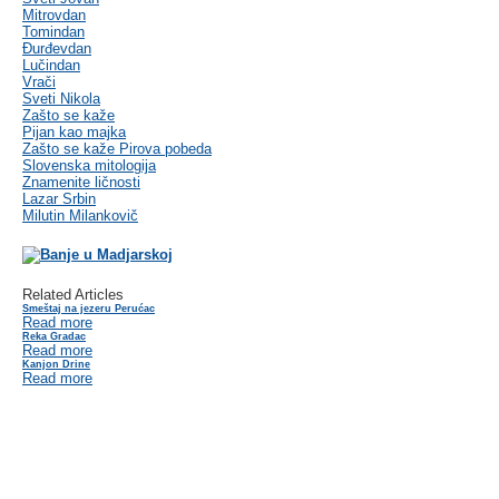
Mitrovdan
Tomindan
Đurđevdan
Lučindan
Vrači
Sveti Nikola
Zašto se kaže
Pijan kao majka
Zašto se kaže Pirova pobeda
Slovenska mitologija
Znamenite ličnosti
Lazar Srbin
Milutin Milankovič
Related Articles
Smeštaj na jezeru Perućac
Read more
Reka Gradac
Read more
Kanjon Drine
Read more