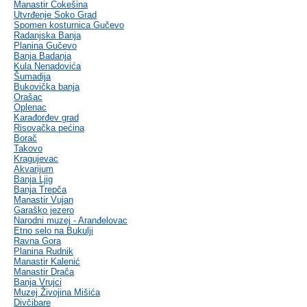
Manastir Čokešina
Utvrđenje Soko Grad
Spomen kosturnica Gučevo
Radanjska Banja
Planina Gučevo
Banja Badanja
Kula Nenadovića
Šumadija
Bukovička banja
Orašac
Oplenac
Karađorđev grad
Risovačka pećina
Borač
Takovo
Kragujevac
Akvarijum
Banja Ljig
Banja Trepča
Manastir Vujan
Garaško jezero
Narodni muzej - Aranđelovac
Etno selo na Bukulji
Ravna Gora
Planina Rudnik
Manastir Kalenić
Manastir Drača
Banja Vrujci
Muzej Živojina Mišića
Divčibare