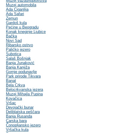
Muzej vazduhoplovstva
Muzej automobila
Ada Ciganlija
Ada Safari
Zemun
Gardoš kula
Pećine u Beogradu
Konak kneginje Ljubice
Bačka
Novi Sad
Ribarsko ostrvo
Palićko jezero
Subotica
Salaš Bošnjak
Banja Junaković
Banja Kanjiža
Gornje podunavlje
Park prirode Tikvara
Banat
Bela Crkva
Belocrkvanska jezera
Muzej Mihajla Pupina
Kovačica
Vršac
Devojački bunar
Deliblatska peščara
Banja Rusanda
Carska bara
Čonopljansko jezero
Vršačka kula