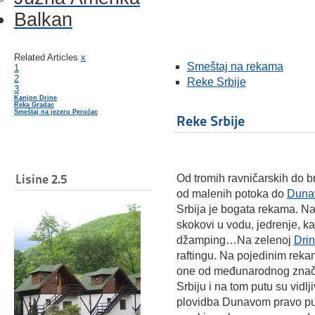
Balkan
Related Articles
x
Smeštaj na rekama
1
2
Reke Srbije
3
Kanjon Drine
Reka Gradac
Smeštaj na jezeru Perućac
Reke Srbije
Lisine 2.5
Od tromih ravničarskih do b
od malenih potoka do
Duna
Srbija je bogata rekama. Na 
skokovi u vodu, jedrenje, ka
džamping…Na zelenoj
Drin
raftingu. Na pojedinim reka
one od međunarodnog znača
Srbiju i na tom putu su vidlji
plovidba Dunavom pravo pu