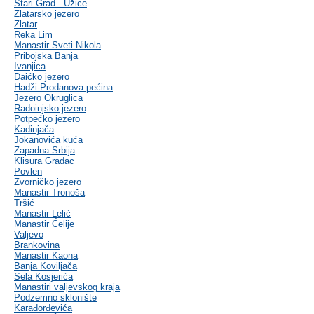
Stari Grad - Užice
Zlatarsko jezero
Zlatar
Reka Lim
Manastir Sveti Nikola
Pribojska Banja
Ivanjica
Daićko jezero
Hadži-Prodanova pećina
Jezero Okruglica
Radoinjsko jezero
Potpećko jezero
Kadinjača
Jokanovića kuća
Zapadna Srbija
Klisura Gradac
Povlen
Zvorničko jezero
Manastir Tronoša
Tršić
Manastir Lelić
Manastir Ćelije
Valjevo
Brankovina
Manastir Kaona
Banja Koviljača
Sela Kosjerića
Manastiri valjevskog kraja
Podzemno sklonište
Karađorđevića