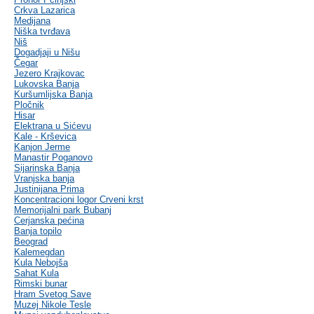
Crkva Lazarica
Medijana
Niška tvrđava
Niš
Dogadjaji u Nišu
Čegar
Jezero Krajkovac
Lukovska Banja
Kuršumlijska Banja
Pločnik
Hisar
Elektrana u Sićevu
Kale - Krševica
Kanjon Jerme
Manastir Poganovo
Sijarinska Banja
Vranjska banja
Justinijana Prima
Koncentracioni logor Crveni krst
Memorijalni park Bubanj
Cerjanska pećina
Banja topilo
Beograd
Kalemegdan
Kula Nebojša
Sahat Kula
Rimski bunar
Hram Svetog Save
Muzej Nikole Tesle