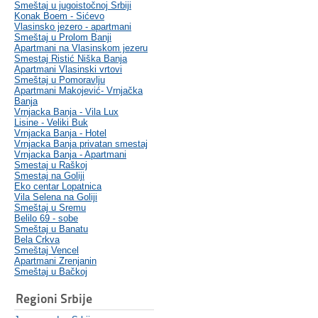
Smeštaj u jugoistočnoj Srbiji
Konak Boem - Sićevo
Vlasinsko jezero - apartmani
Smeštaj u Prolom Banji
Apartmani na Vlasinskom jezeru
Smestaj Ristić Niška Banja
Apartmani Vlasinski vrtovi
Smeštaj u Pomoravlju
Apartmani Makojević- Vrnjačka
Banja
Vrnjacka Banja - Vila Lux
Lisine - Veliki Buk
Vrnjacka Banja - Hotel
Vrnjacka Banja privatan smestaj
Vrnjacka Banja - Apartmani
Smestaj u Raškoj
Smestaj na Goliji
Eko centar Lopatnica
Vila Selena na Goliji
Smeštaj u Sremu
Belilo 69 - sobe
Smeštaj u Banatu
Bela Crkva
Smeštaj Vencel
Apartmani Zrenjanin
Smeštaj u Bačkoj
Regioni Srbije