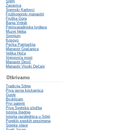
Srem
Zasavica
Sremski Karlovci
Fruškogorski manastiri
Fruška Gora
Banja Vrdnik
Petrovaradinska tvrđava
Muzej hleba
Sirmijum
Kosovo
Pećka Patrijaršija
Manastir Gračanica
Velika Hoča
Vojinovića most
Manastir Devič
Manastir Visoki Dečani
Otkrivamo
Tradicija Srbije
Prva javna kockarnica
Gusle
Biciklizam
Prvi patenti
Prva Svetska izložba
Istorija štednje
Istorija razglednica u Srbiji
Poreklo srpskih prezimena
Srpske slave
Sveti Jovan