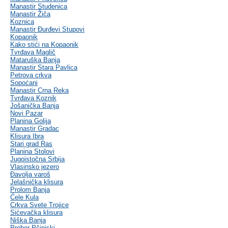
Manastir Studenica
Manastir Žiča
Koznica
Manastir Đurđevi Stupovi
Kopaonik
Kako stići na Kopaonik
Tvrđava Maglič
Mataruška Banja
Manastir Stara Pavlica
Petrova crkva
Sopoćani
Manastir Crna Reka
Tvrđava Koznik
Jošanička Banja
Novi Pazar
Planina Golija
Manastir Gradac
Klisura Ibra
Stari grad Ras
Planina Stolovi
Jugoistočna Srbija
Vlasinsko jezero
Đavolja varoš
Jelašnička klisura
Prolom Banja
Ćele Kula
Crkva Svete Trojice
Sićevačka klisura
Niška Banja
Prohor Pčinjski