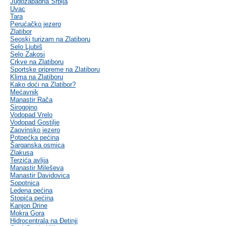
Jugozapadna Srbija
Uvac
Tara
Perućačko jezero
Zlatibor
Seoski turizam na Zlatiboru
Selo Ljubiš
Selo Zakosi
Crkve na Zlatiboru
Sportske pripreme na Zlatiboru
Klima na Zlatiboru
Kako doći na Zlatibor?
Mećavnik
Manastir Rača
Sirogojno
Vodopad Vrelo
Vodopad Gostilje
Zaovinsko jezero
Potpećka pećina
Šarganska osmica
Zlakusa
Terzića avlija
Manastir Mileševa
Manastir Davidovica
Sopotnica
Ledena pećina
Stopića pećina
Kanjon Drine
Mokra Gora
Hidrocentrala na Đetinji