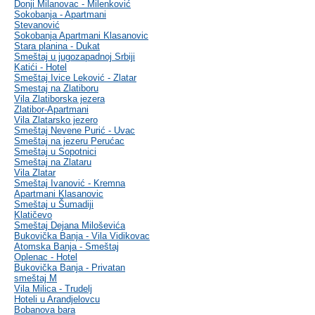
Donji Milanovac - Milenković
Sokobanja - Apartmani
Stevanović
Sokobanja Apartmani Klasanovic
Stara planina - Dukat
Smeštaj u jugozapadnoj Srbiji
Katići - Hotel
Smeštaj Ivice Leković - Zlatar
Smestaj na Zlatiboru
Vila Zlatiborska jezera
Zlatibor-Apartmani
Vila Zlatarsko jezero
Smeštaj Nevene Purić - Uvac
Smeštaj na jezeru Perućac
Smeštaj u Sopotnici
Smeštaj na Zlataru
Vila Zlatar
Smeštaj Ivanović - Kremna
Apartmani Klasanovic
Smeštaj u Šumadiji
Klatičevo
Smeštaj Dejana Miloševića
Bukovička Banja - Vila Vidikovac
Atomska Banja - Smeštaj
Oplenac - Hotel
Bukovička Banja - Privatan
smeštaj M
Vila Milica - Trudelj
Hoteli u Arandjelovcu
Bobanova bara