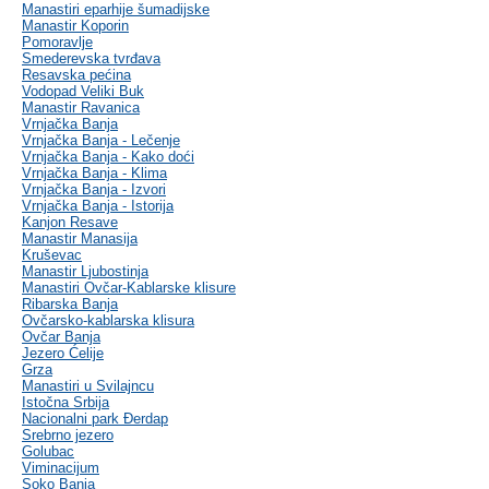
Manastiri eparhije šumadijske
Manastir Koporin
Pomoravlje
Smederevska tvrđava
Resavska pećina
Vodopad Veliki Buk
Manastir Ravanica
Vrnjačka Banja
Vrnjačka Banja - Lečenje
Vrnjačka Banja - Kako doći
Vrnjačka Banja - Klima
Vrnjačka Banja - Izvori
Vrnjačka Banja - Istorija
Kanjon Resave
Manastir Manasija
Kruševac
Manastir Ljubostinja
Manastiri Ovčar-Kablarske klisure
Ribarska Banja
Ovčarsko-kablarska klisura
Ovčar Banja
Jezero Ćelije
Grza
Manastiri u Svilajncu
Istočna Srbija
Nacionalni park Đerdap
Srebrno jezero
Golubac
Viminacijum
Soko Banja