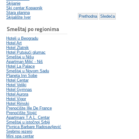
Skijanje
Ski centar Kopaonik
Stara planina
Prethodna
Sledeća
Skijalište Iver
Smeštaj po regionima
Hoteli u Beogradu
Hotel Art
Hotel Zlatnik
Hotel Putujući glumac
Smeštaj u Nišu
Apartman Milić - Niš
Hotel La Palace
Smeštaj u Novom Sadu
Planeta Inn Sobe
Hotel Centar
Hotel Veliki
Hotel Gymnas
Hotel Aurora
Hotel Vigor
Hotel Rimski
Prenoćište Ille De France
Prenoćište Stojić
Apartmani T.A.L. Centar
Smeštaj u istočnoj Srbiji
Pivnica Barbare Radosavljević
Srebrno jezero
Mini spa centar