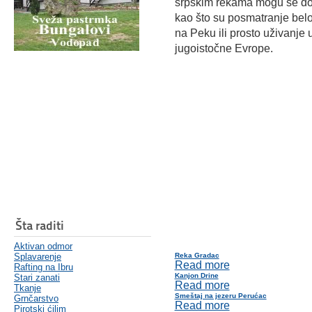
srpskim rekama mogu se dož
kao što su posmatranje belo
na Peku ili prosto uživanj
jugoistočne Evrope.
Šta raditi
Aktivan odmor
Splavarenje
Reka Gradac
Read more
Rafting na Ibru
Kanjon Drine
Stari zanati
Read more
Tkanje
Smeštaj na jezeru Perućac
Grnčarstvo
Read more
Pirotski ćilim