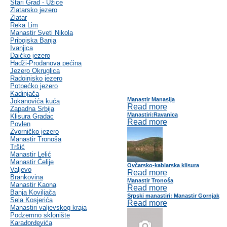
Stari Grad - Užice
Zlatarsko jezero
Zlatar
Reka Lim
Manastir Sveti Nikola
Pribojska Banja
Ivanjica
Daićko jezero
Hadži-Prodanova pećina
Jezero Okruglica
Radoinjsko jezero
Potpećko jezero
Kadinjača
Manastir Manasija
Jokanovića kuća
Read more
Zapadna Srbija
Manastiri:Ravanica
Klisura Gradac
Read more
Povlen
Zvorničko jezero
Manastir Tronoša
Tršić
Manastir Lelić
Manastir Ćelije
Ovčarsko-kablarska klisura
Valjevo
Read more
Brankovina
Manastir Tronoša
Manastir Kaona
Read more
Banja Koviljača
Srpski manastiri: Manastir Gornjak
Sela Kosjerića
Read more
Manastiri valjevskog kraja
Podzemno sklonište
Karađorđevića