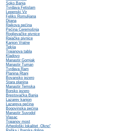
Soko Banja
Tvrđava Fetislam
Lepenski Vir
Feliks Romulijana
Dijana
Rajkova pećina
Pećina Ceremošnja
Rogljevačke pivnice
Rajačke pivnice
Kanjon Vratne
Tekija
Trajanova tabla
Kladovo
Manastir Gornjak
Manastir Tuman
Tvrđava Ram
Planina Rtanj
Bovansko jezero
Stara planina
Manastir Temska
Borsko jezero
Brestovačka Banja
Lazarev kanjon
Lazareva pećina
Bogovinska pećina
Manastir Suvodol
Vlasac
Trajanov most
Arheološki lokalitet „Okno“
Raška i Ibarska dolina