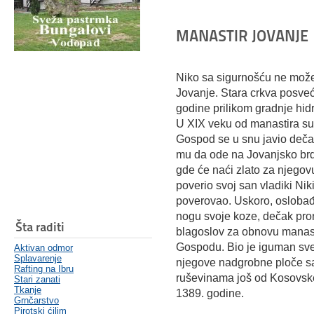
MANASTIR JOVANJE
Niko sa sigurnošću ne može 
Jovanje. Stara crkva posve
godine prilikom gradnje hidr
U XIX veku od manastira su
Gospod se u snu javio deč
mu da ode na Jovanjsko brdo
gde će naći zlato za njego
poverio svoj san vladiki Niki
poverovao. Uskoro, oslobađ
nogu svoje koze, dečak pron
Šta raditi
blagoslov za obnovu manasti
Gospodu. Bio je iguman sve
Aktivan odmor
Splavarenje
njegove nadgrobne ploče sa
Rafting na Ibru
ruševinama još od Kosovske 
Stari zanati
Tkanje
1389. godine.
Grnčarstvo
Pirotski ćilim