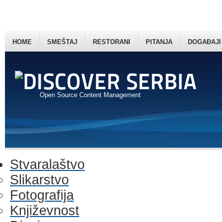
HOME
SMEŠTAJ
RESTORANI
PITANJA
DOGAĐAJI
Open Source Content Management
Stvaralaštvo
Slikarstvo
Fotografija
Književnost