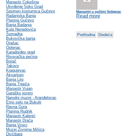
Manastir Čokešina
Utvrđenje Soko Grad
Spomen kosturnica Gučevo
Manastiri u opštini Svilajnac
Radanjska Banja
Read more
Planina Gučevo
Banja Badanja
Kula Nenadovića
Šumadija
Prethodna
Sledeća
Bukovička banja
Orašac
Oplenac
Karađorđev grad
Risovačka pećina
Borač
Takovo
Kragujevac
Akvarijum
Banja Ljig
Banja Trepča
Manastir Vujan
Garaško jezero
Narodni muzej - Aranđelovac
Etno selo na Bukulji
Ravna Gora
Planina Rudnik
Manastir Kalenić
Manastir Drača
Banja Vrujci
Muzej Živojina Mišića
Divčibare