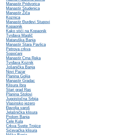
Manastir Pridvorica
Manastir Studenica
Manastir Žiča
Koznica
Manastir Đurđevi Stupovi
Kopaonik
Kako stići na Kopaonik
Tvrđava Maglič
Mataruška Banja
Manastir Stara Pavlica
Petrova crkva
Sopoćani
Manastir Crna Reka
Tvrđava Koznik
Jošanička Banja
Novi Pazar
Planina Golija
Manastir Gradac
Klisura Ibra
Stari grad Ras
Planina Stolovi
Jugoistočna Srbija
Vlasinsko jezero
Đavolja varoš
Jelašnička klisura
Prolom Banja
Ćele Kula
Crkva Svete Trojice
Sićevačka klisura
Niška Banja