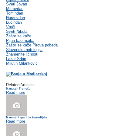
Sveti Jovan
Mitrovdan
Tomindan
Đurđevdan
Lučindan
Vrači
Sveti Nikola
Zašto se kaže
Pijan kao majka
Zašto se kaže Pirova pobeda
Slovenska mitologija
Znamenite ličnosti
Lazar Srbin
Milutin Milankovič
Related Articles
Manastir Tronoša
Read more
Manastiri eparhije šumadijske
Read more