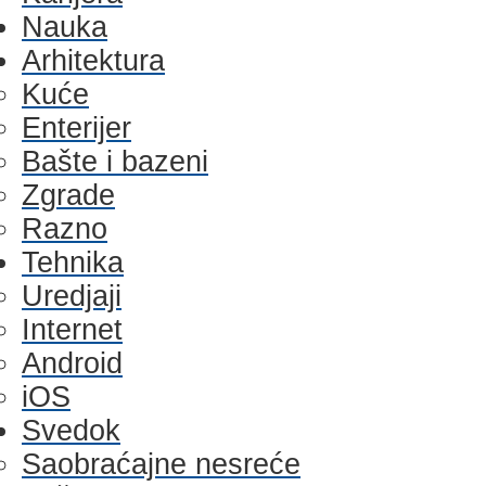
Nauka
Arhitektura
Kuće
Enterijer
Bašte i bazeni
Zgrade
Razno
Tehnika
Uredjaji
Internet
Android
iOS
Svedok
Saobraćajne nesreće