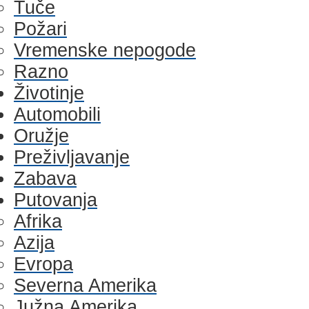
Tuče
Požari
Vremenske nepogode
Razno
Životinje
Automobili
Oružje
Preživljavanje
Zabava
Putovanja
Afrika
Azija
Evropa
Severna Amerika
Južna Amerika