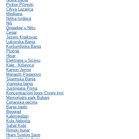
Prohor Pčinjski
Crkva Lazarica
Medijana
Niška tvrđava
Niš
Dogadjaji u Nišu
Čegar
Jezero Krajkovac
Lukovska Banja
Kuršumlijska Banja
Pločnik
Hisar
Elektrana u Sićevu
Kale - Krševica
Kanjon Jerme
Manastir Poganovo
Sijarinska Banja
Vranjska banja
Justinijana Prima
Koncentracioni logor Crveni krst
Memorijalni park Bubanj
Cerjanska pećina
Banja topilo
Beograd
Kalemegdan
Kula Nebojša
Sahat Kula
Rimski bunar
Hram Svetog Save