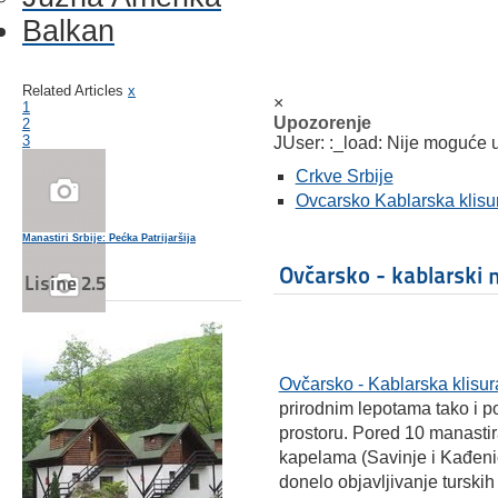
Balkan
Related Articles
x
×
1
Upozorenje
2
3
JUser: :_load: Nije moguće uč
Crkve Srbije
Ovcarsko Kablarska klisu
Manastiri Srbije: Pećka Patrijaršija
Ovčarsko - kablarski 
Lisine 2.5
Manastir Koporin
Ovčarsko - Kablarska klisur
prirodnim lepotama tako i 
Manastiri Srbije: Manastir Gračanica
prostoru. Pored 10 manastir
kapelama (Savinje i Kađenic
donelo objavljivanje turskih