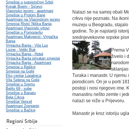
Smeštaj u jugoistočnoj Srbiji
Konak Boem - Sićevo
Vlasinsko jezero - apartmani
Nalazi se na samoj obali Mo
Smeštaj u Prolom Banji
crkvu nije poznato. Na ikon
Apartmani na Vlasinskom jezeru
Smestaj Ristić Niška Banja
muzeju u Beogradu, stajalo 
Apartmani Vlasinski vrtovi
godine. To je najstariji ist
Smeštaj u Pomoravlju
Apartmani Makojević- Vrnjačka
srednjevekovne srpske pism
Banja
Vrnjacka Banja - Vila Lux
Lisine - Veliki Buk
Prema Vu
Vrnjacka Banja - Hotel
živelo i
Vrnjacka Banja privatan smestaj
narodom 
Vrnjacka Banja - Apartmani
Smestaj u Raškoj
sklanjao 
Smestaj na Goliji
Turaka i manastir. U njemu 
Eko centar Lopatnica
Vila Selena na Goliji
porodicom. On je u porti 18
Smeštaj u Sremu
postoji i nosi njegovo ime. 
Belilo 69 - sobe
Smeštaj u Banatu
manastiru nešto zemle i jedn
Bela Crkva
nalazi se niže u Prijevoru.
Smeštaj Vencel
Apartmani Zrenjanin
Smeštaj u Bačkoj
Manastir je kroz istoriju ug
Regioni Srbije