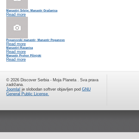
Manastiri Srbije: Manastir Gračanica
Read more
Poganovski manastir, Manastir Poganovo
Read more
Manastiri:Ravanica
Read more
Manastir Prohor Pčinjski
Read more
© 2026 Discover Serbia - Moja Planeta . Sva prava
zadržana.
Joomla!
je slobodan softver objavljen pod
GNU
General Public License.