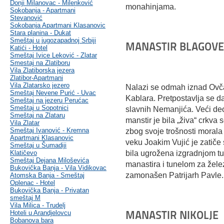
Donji Milanovac - Milenković
monahinjama.
Sokobanja - Apartmani
Stevanović
Sokobanja Apartmani Klasanovic
Stara planina - Dukat
Smeštaj u jugozapadnoj Srbiji
MANASTIR BLAGOVE
Katići - Hotel
Smeštaj Ivice Leković - Zlatar
Smestaj na Zlatiboru
Vila Zlatiborska jezera
Zlatibor-Apartmani
Vila Zlatarsko jezero
Nalazi se odmah iznad Ovč
Smeštaj Nevene Purić - Uvac
Kablara. Pretpostavlja se da
Smeštaj na jezeru Perućac
Smeštaj u Sopotnici
slavnih Nemanjića. Veći deo 
Smeštaj na Zlataru
manstir je bila „živa“ crkva
Vila Zlatar
Smeštaj Ivanović - Kremna
zbog svoje trošnosti morala
Apartmani Klasanovic
veku Joakim Vujić je zatiče
Smeštaj u Šumadiji
Klatičevo
bila ugrožena izgradnjom t
Smeštaj Dejana Miloševića
manastira i tunelom za žele
Bukovička Banja - Vila Vidikovac
zamonašen Patrijarh Pavle.
Atomska Banja - Smeštaj
Oplenac - Hotel
Bukovička Banja - Privatan
smeštaj M
Vila Milica - Trudelj
MANASTIR NIKOLJE
Hoteli u Arandjelovcu
Bobanova bara