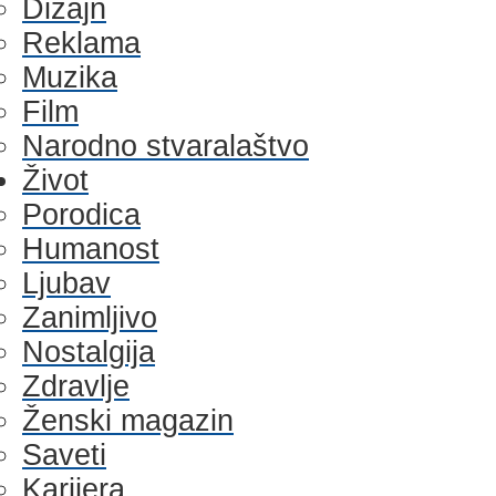
Dizajn
Reklama
Muzika
Film
Narodno stvaralaštvo
Život
Porodica
Humanost
Ljubav
Zanimljivo
Nostalgija
Zdravlje
Ženski magazin
Saveti
Karijera