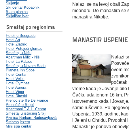
Skijanje
Nalazi se na levoj obali Z
Ski centar Kopaonik
meandru. Do manastira se s
Stara planina
Skijalište Iver
manastira Nikolje.
Smeštaj po regionima
Hoteli u Beogradu
MANASTIR USPENJE
Hotel Art
Hotel Zlatnik
Hotel Putujući glumac
Smeštaj u Nišu
Nalazi s
Apartman Milić - Niš
Hotel La Palace
Posvećen
Smeštaj u Novom Sadu
ovom mes
Planeta Inn Sobe
Hotel Centar
zvonikom
Hotel Veliki
početak 
Hotel Gymnas
Hotel Aurora
vreme kada je Jovanje bilo 
Hotel Vigor
Čačku udaljenom 16 km. Pret
Hotel Rimski
Prenoćište Ille De France
istovremeno kada i Jovanje.
Prenoćište Stojić
samo ruševine. Po njegovoj 
Apartmani T.A.L. Centar
Smeštaj u istočnoj Srbiji
Uspenja, 1939. godine, kao 
Pivnica Barbare Radosavljević
i Jeleni u Ohridu. Prvobitni 
Srebrno jezero
Mini spa centar
Manastir je ponovo obnovlje