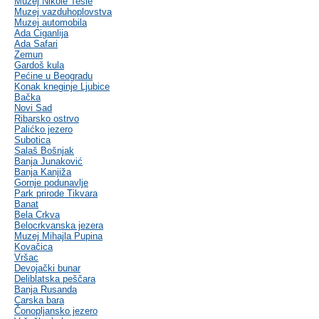
Muzej Nikole Tesle
Muzej vazduhoplovstva
Muzej automobila
Ada Ciganlija
Ada Safari
Zemun
Gardoš kula
Pećine u Beogradu
Konak kneginje Ljubice
Bačka
Novi Sad
Ribarsko ostrvo
Palićko jezero
Subotica
Salaš Bošnjak
Banja Junaković
Banja Kanjiža
Gornje podunavlje
Park prirode Tikvara
Banat
Bela Crkva
Belocrkvanska jezera
Muzej Mihajla Pupina
Kovačica
Vršac
Devojački bunar
Deliblatska peščara
Banja Rusanda
Carska bara
Čonopljansko jezero