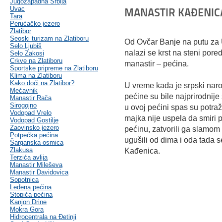
Jugozapadna Srbija
Uvac
MANASTIR KAĐENIC
Tara
Perućačko jezero
Zlatibor
Seoski turizam na Zlatiboru
Od Ovčar Banje na putu za U
Selo Ljubiš
nalazi se krst na steni pore
Selo Zakosi
Crkve na Zlatiboru
manastir – pećina.
Sportske pripreme na Zlatiboru
Klima na Zlatiboru
Kako doći na Zlatibor?
U vreme kada je srpski nar
Mećavnik
pećine su bile najprirodnij
Manastir Rača
Sirogojno
u ovoj pećini spas su potraži
Vodopad Vrelo
majka nije uspela da smiri p
Vodopad Gostilje
Zaovinsko jezero
pećinu, zatvorili ga slamom 
Potpećka pećina
ugušili od dima i oda tada 
Šarganska osmica
Zlakusa
Kađenica.
Terzića avlija
Manastir Mileševa
Manastir Davidovica
Sopotnica
Ledena pećina
Stopića pećina
Kanjon Drine
Mokra Gora
Hidrocentrala na Đetinji