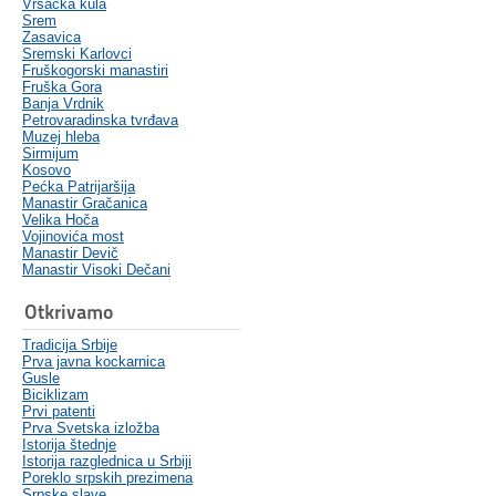
Vršačka kula
Srem
Zasavica
Sremski Karlovci
Fruškogorski manastiri
Fruška Gora
Banja Vrdnik
Petrovaradinska tvrđava
Muzej hleba
Sirmijum
Kosovo
Pećka Patrijaršija
Manastir Gračanica
Velika Hoča
Vojinovića most
Manastir Devič
Manastir Visoki Dečani
Otkrivamo
Tradicija Srbije
Prva javna kockarnica
Gusle
Biciklizam
Prvi patenti
Prva Svetska izložba
Istorija štednje
Istorija razglednica u Srbiji
Poreklo srpskih prezimena
Srpske slave