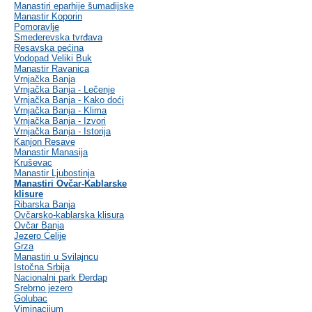
Manastiri eparhije šumadijske
Manastir Koporin
Pomoravlje
Smederevska tvrđava
Resavska pećina
Vodopad Veliki Buk
Manastir Ravanica
Vrnjačka Banja
Vrnjačka Banja - Lečenje
Vrnjačka Banja - Kako doći
Vrnjačka Banja - Klima
Vrnjačka Banja - Izvori
Vrnjačka Banja - Istorija
Kanjon Resave
Manastir Manasija
Kruševac
Manastir Ljubostinja
Manastiri Ovčar-Kablarske
klisure
Ribarska Banja
Ovčarsko-kablarska klisura
Ovčar Banja
Jezero Ćelije
Grza
Manastiri u Svilajncu
Istočna Srbija
Nacionalni park Đerdap
Srebrno jezero
Golubac
Viminacijum