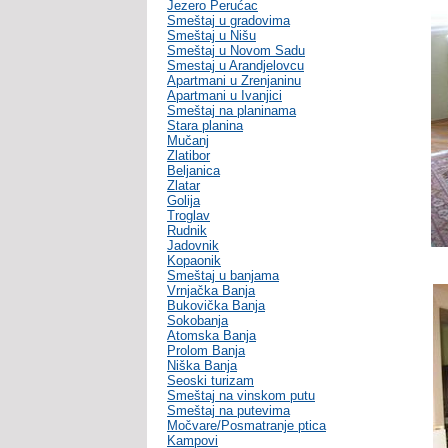
Jezero Perućac
Smeštaj u gradovima
Smeštaj u Nišu
Smeštaj u Novom Sadu
Smestaj u Arandjelovcu
Apartmani u Zrenjaninu
Apartmani u Ivanjici
Smeštaj na planinama
Stara planina
Mučanj
Zlatibor
Beljanica
Zlatar
Golija
Troglav
Rudnik
Jadovnik
Kopaonik
Smeštaj u banjama
Vrnjačka Banja
Bukovička Banja
Sokobanja
Atomska Banja
Prolom Banja
Niška Banja
Seoski turizam
Smeštaj na vinskom putu
Smeštaj na putevima
Močvare/Posmatranje ptica
Kampovi