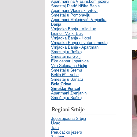
Apartmani na Vlasinskom jezeru
Smestaj Ristić Niška Banja
Apartmani Vlasinski vrtovi
Smeštaj u Pomoravlju
Apartmani Makojević- Vrnjačka
Banja
Vrnjacka Banja - Vila Lux
Lisine - Veliki Buk
Vrnjacka Banja - Hotel
Vrnjacka Banja privatan smestaj
Vrnjacka Banja - Apartmani
Smestaj u Raškoj
Smestaj na Goliji
Eko centar Lopatnica
Vila Selena na Goliji
Smeštaj u Sremu
Belilo 69 - sobe
Smeštaj u Banatu
Bela Crkva
Smeštaj Vencel
Apartmani Zrenjanin
Smeštaj u Bačkoj
Regioni Srbije
Jugozapadna Srbija
Uvac
Tara
Perućačko jezero
Zlatibor