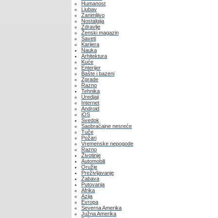
Humanost
Ljubav
Zanimljivo
Nostalgija
Zdravlje
Ženski magazin
Saveti
Karijera
Nauka
Arhitektura
Kuće
Enterijer
Bašte i bazeni
Zgrade
Razno
Tehnika
Uredjaji
Internet
Android
iOS
Svedok
Saobraćajne nesreće
Tuče
Požari
Vremenske nepogode
Razno
Životinje
Automobili
Oružje
Preživljavanje
Zabava
Putovanja
Afrika
Azija
Evropa
Severna Amerika
Južna Amerika