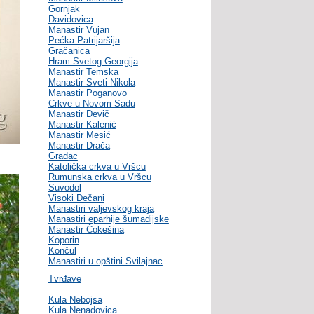
Gornjak
Davidovica
Manastir Vujan
Pećka Patrijaršija
Gračanica
Hram Svetog Georgija
Manastir Temska
Manastir Sveti Nikola
Manastir Poganovo
Crkve u Novom Sadu
Manastir Devič
Manastir Kalenić
Manastir Mesić
Manastir Drača
Gradac
Katolička crkva u Vršcu
Rumunska crkva u Vršcu
Suvodol
Visoki Dečani
Manastiri valjevskog kraja
Manastiri eparhije šumadijske
Manastir Čokešina
Koporin
Končul
Manastiri u opštini Svilajnac
Tvrđave
Kula Nebojsa
Kula Nenadovica