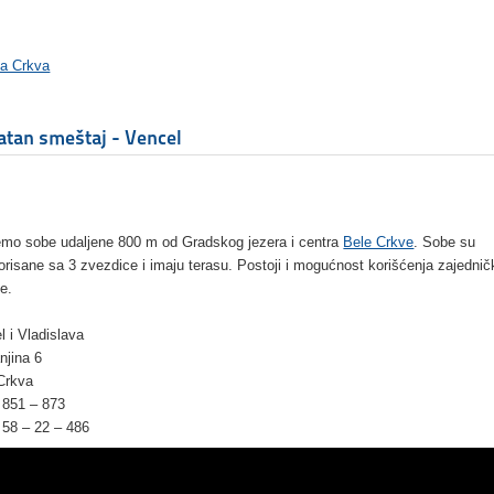
la Crkva
atan smeštaj - Vencel
emo sobe udaljene 800 m od Gradskog jezera i centra
Bele Crkve
. Sobe su
orisane sa 3 zvezdice i imaju terasu. Postoji i mogućnost korišćenja zajednič
je.
l i Vladislava
jina 6
Crkva
– 851 – 873
64 – 58 – 22 – 486