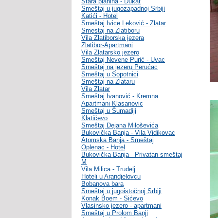
Stara planina - Dukat
Smeštaj u jugozapadnoj Srbiji
Katići - Hotel
Smeštaj Ivice Leković - Zlatar
Smestaj na Zlatiboru
Vila Zlatiborska jezera
Zlatibor-Apartmani
Vila Zlatarsko jezero
Smeštaj Nevene Purić - Uvac
Smeštaj na jezeru Perućac
Smeštaj u Sopotnici
Smeštaj na Zlataru
Vila Zlatar
Smeštaj Ivanović - Kremna
Apartmani Klasanovic
Smeštaj u Šumadiji
Klatičevo
Smeštaj Dejana Miloševića
Bukovička Banja - Vila Vidikovac
Atomska Banja - Smeštaj
Oplenac - Hotel
Bukovička Banja - Privatan smeštaj
M
Vila Milica - Trudelj
Hoteli u Arandjelovcu
Bobanova bara
Smeštaj u jugoistočnoj Srbiji
Konak Boem - Sićevo
Vlasinsko jezero - apartmani
Smeštaj u Prolom Banji