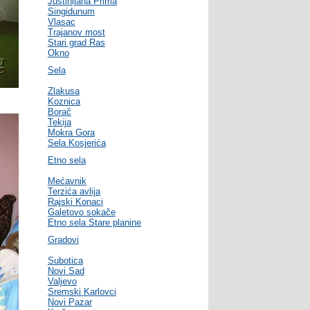
Justinijana Prima
Singidunum
Vlasac
Trajanov most
Stari grad Ras
Okno
Sela
Zlakusa
Koznica
Borač
Tekija
Mokra Gora
Sela Kosjerića
Etno sela
Mećavnik
Terzića avlija
Rajski Konaci
Galetovo sokače
Etno sela Stare planine
Gradovi
Subotica
Novi Sad
Valjevo
Sremski Karlovci
Novi Pazar