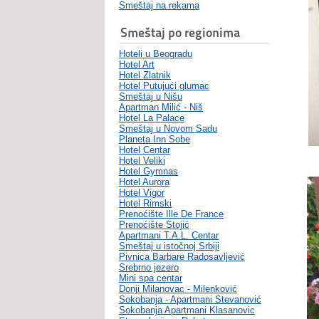
Smeštaj na rekama
Smeštaj po regionima
Hoteli u Beogradu
Hotel Art
Hotel Zlatnik
Hotel Putujući glumac
Smeštaj u Nišu
Apartman Milić - Niš
Hotel La Palace
Smeštaj u Novom Sadu
Planeta Inn Sobe
Hotel Centar
Hotel Veliki
Hotel Gymnas
Hotel Aurora
Hotel Vigor
Hotel Rimski
Prenoćište Ille De France
Prenoćište Stojić
Apartmani T.A.L. Centar
Smeštaj u istočnoj Srbiji
Pivnica Barbare Radosavljević
Srebrno jezero
Mini spa centar
Donji Milanovac - Milenković
Sokobanja - Apartmani Stevanović
Sokobanja Apartmani Klasanovic