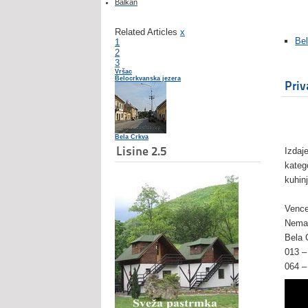
Balkan
Related Articles
x
Be
1
2
3
Vršac
Belocrkvanska jezera
Priv
Bela Crkva
Lisine 2.5
Izdaj
kateg
kuhin
Vence
Neman
Bela 
013 
0