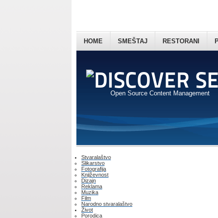
HOME
SMEŠTAJ
RESTORANI
Open Source Content Management
Stvaralaštvo
Slikarstvo
Fotografija
Književnost
Dizajn
Reklama
Muzika
Film
Narodno stvaralaštvo
Život
Porodica