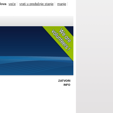
slova
veće
vrati u pređašnje stanje
manje
ZATVORI
INFO