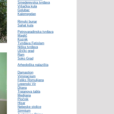
Smederevska tvrđava
Vršačka kula
Golubac
Kalemegdan
Rimski bunar
Sahat kula
Petrovaradinska tvrđava
Maglič
Koznik
Tvrrđava Fetislam
Niška tvrđava
Užički grad
Ram
Soko Grad
Arheološka nalazišta
Damastion
Viminacijum
Feliks Romulijana
Lepenski Vir
Dijana
Trajanova tabla
Medijana
Pločnik
Hisar
Nebeske stolice
Sirmijum