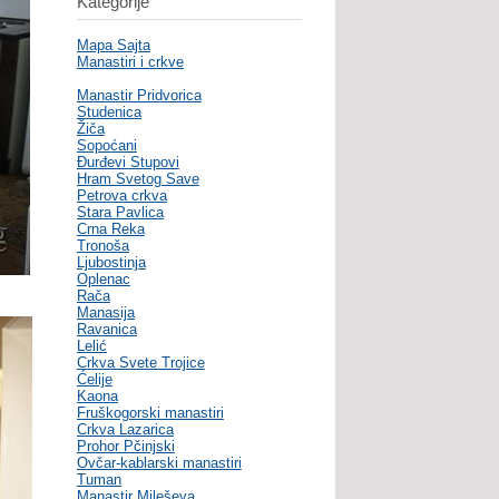
Kategorije
Mapa Sajta
Manastiri i crkve
Manastir Pridvorica
Studenica
Žiča
Sopoćani
Đurđevi Stupovi
Hram Svetog Save
Petrova crkva
Stara Pavlica
Crna Reka
Tronoša
Ljubostinja
Oplenac
Rača
Manasija
Ravanica
Lelić
Crkva Svete Trojice
Ćelije
Kaona
Fruškogorski manastiri
Crkva Lazarica
Prohor Pčinjski
Ovčar-kablarski manastiri
Tuman
Manastir Mileševa