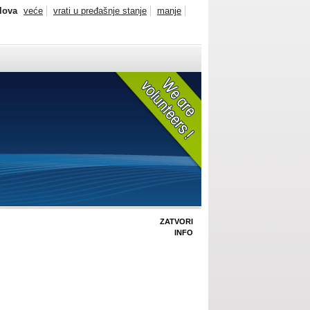
slova
veće
vrati u pređašnje stanje
manje
ZATVORI
INFO