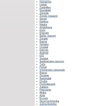
Humanost
Ljubav
Zanimljivo
Nostalgija
Zdravlje
Ženski magazin
Saveti
Karijera
Nauka
Arhitektura
Kuće
Enterijer
Bašte i bazeni
Zgrade
Razno
Tehnika
Uredjaji
Internet
Android
iOS
Svedok
Saobraćajne nesreće
Tuče
Požari
Vremenske nepogode
Razno
Životinje
Automobili
Oružje
Preživljavanje
Zabava
Putovanja
Afrika
Azija
Evropa
Severna Amerika
Južna Amerika