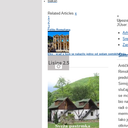
Balkan
Related Articles
x
×
1
Upozo
2
JUser:
3
Feliks Romuliana
Arh
Sr
Za
Sir
Efes - grad u kom se nalazilo jedno od sedam svetskih čuda
Lisine 2.5
Antič
Rimsk
preds
Banje Srbije: Banja Vrdnik
Sirmi
sluča
se mo
bio n
radi 
merme
Iako 
otkri