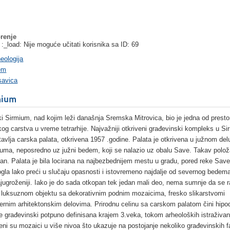
renje
 :_load: Nije moguće učitati korisnika sa ID: 69
eologija
em
savica
mium
ki Sirmium, nad kojim leži današnja Sremska Mitrovica, bio je jedna od presto
og carstva u vreme tetrarhije. Najvažniji otkriveni građevinski kompleks u S
tavlja carska palata, otkrivena 1957 .godine. Palata je otkrivena u južnom del
juma, neposredno uz južni bedem, koji se nalazio uz obalu Save. Takav položa
jan. Palata je bila locirana na najbezbednijem mestu u gradu, pored reke Save
gla lako preći u slučaju opasnosti i istovremeno najdalje od severnog bedema 
ajugroženiji. Iako je do sada otkopan tek jedan mali deo, nema sumnje da se r
o luksuznom objektu sa dekorativnim podnim mozaicima, fresko slikarstvomi
rnim arhitektonskim delovima. Prirodnu celinu sa carskom palatom čini hipo
je građevinski potpuno definisana krajem 3.veka, tokom arheoloških istraživan
veni su mozaici u više nivoa što ukazuje na postojanje nekoliko građevinskih 