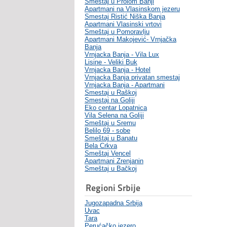
Smeštaj u Prolom Banji
Apartmani na Vlasinskom jezeru
Smestaj Ristić Niška Banja
Apartmani Vlasinski vrtovi
Smeštaj u Pomoravlju
Apartmani Makojević- Vrnjačka
Banja
Vrnjacka Banja - Vila Lux
Lisine - Veliki Buk
Vrnjacka Banja - Hotel
Vrnjacka Banja privatan smestaj
Vrnjacka Banja - Apartmani
Smestaj u Raškoj
Smestaj na Goliji
Eko centar Lopatnica
Vila Selena na Goliji
Smeštaj u Sremu
Belilo 69 - sobe
Smeštaj u Banatu
Bela Crkva
Smeštaj Vencel
Apartmani Zrenjanin
Smeštaj u Bačkoj
Regioni Srbije
Jugozapadna Srbija
Uvac
Tara
Perućačko jezero