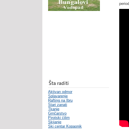
perio
Šta raditi
Aktivan odmor
Splavarenje
Rafting na Ibru
Stari zanati
Tkanje
Grnčarstvo
Pirotski ćilim
Skijanje
Ski centar Kopaonik