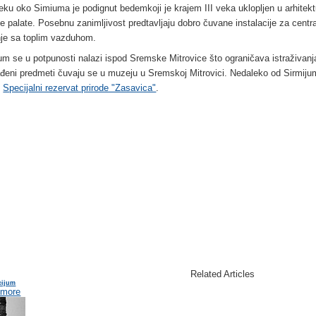
veku oko Simiuma je podignut bedemkoji je krajem III veka uklopljen u arhitekt
e palate. Posebnu zanimljivost predtavljaju dobro čuvane instalacije za centr
nje sa toplim vazduhom.
um se u potpunosti nalazi ispod Sremske Mitrovice što ograničava istraživanj
đeni predmeti čuvaju se u muzeju u Sremskoj Mitrovici. Nedaleko od Sirmiju
i
Specijalni rezervat prirode "Zasavica"
.
Related Articles
cijum
 more