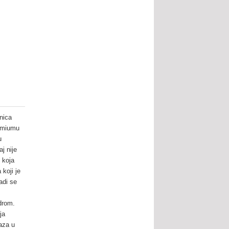
nica
irmiumu
u
j nije
 koja
koji je
adi se
drom.
ja
faza u