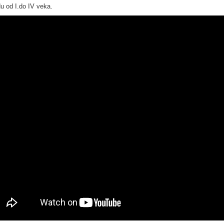
du od I.do IV veka.