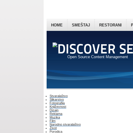
HOME
SMEŠTAJ
RESTORANI
Open Source Content Management
Stvaralaštvo
Slikarstvo
Fotografija
Književnost
Dizajn
Reklama
Muzika
Film
Narodno stvaralaštvo
Život
Porodica