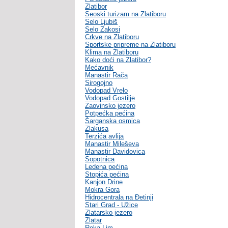
Zlatibor
Seoski turizam na Zlatiboru
Selo Ljubiš
Selo Zakosi
Crkve na Zlatiboru
Sportske pripreme na Zlatiboru
Klima na Zlatiboru
Kako doći na Zlatibor?
Mećavnik
Manastir Rača
Sirogojno
Vodopad Vrelo
Vodopad Gostilje
Zaovinsko jezero
Potpećka pećina
Šarganska osmica
Zlakusa
Terzića avlija
Manastir Mileševa
Manastir Davidovica
Sopotnica
Ledena pećina
Stopića pećina
Kanjon Drine
Mokra Gora
Hidrocentrala na Đetinji
Stari Grad - Užice
Zlatarsko jezero
Zlatar
Reka Lim