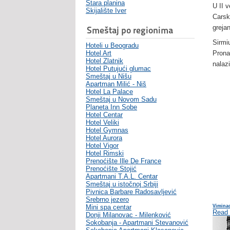
Stara planina
U II 
Skijalište Iver
Carsk
greja
Smeštaj po regionima
Sirmi
Hoteli u Beogradu
Hotel Art
Prona
Hotel Zlatnik
nalaz
Hotel Putujući glumac
Smeštaj u Nišu
Apartman Milić - Niš
Hotel La Palace
Smeštaj u Novom Sadu
Planeta Inn Sobe
Hotel Centar
Hotel Veliki
Hotel Gymnas
Hotel Aurora
Hotel Vigor
Hotel Rimski
Prenoćište Ille De France
Prenoćište Stojić
Apartmani T.A.L. Centar
Smeštaj u istočnoj Srbiji
Pivnica Barbare Radosavljević
Srebrno jezero
Mini spa centar
Vimina
Read
Donji Milanovac - Milenković
Sokobanja - Apartmani Stevanović