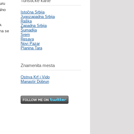
Turističke karte
uru
alno
Istočna Srbija
Jugozapadna Srbija
Raška
a.
Zapadna Srbija
Šumadija
ma se
Srem
Resava
Novi Pazar
Planina Tara
Znamenita mesta
Ostrva Krf i Vido
Manastir Dobrun