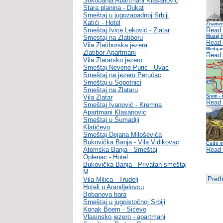
Sokobanja Apartmani Klasanovic
Stara planina - Dukat
Smeštaj u jugozapadnoj Srbiji
Katići - Hotel
Znameni
Smeštaj Ivice Leković - Zlatar
Read
Smestaj na Zlatiboru
Muzej 
Read
Vila Zlatiborska jezera
Medija
Zlatibor-Apartmani
Read
Vila Zlatarsko jezero
Smeštaj Nevene Purić - Uvac
Smeštaj na jezeru Perućac
Smeštaj u Sopotnici
Smeštaj na Zlataru
Vila Zlatar
Srem - 
Read
Smeštaj Ivanović - Kremna
Apartmani Klasanovic
Smeštaj u Šumadiji
Klatičevo
Smeštaj Dejana Miloševića
Bukovička Banja - Vila Vidikovac
Čudo s
Atomska Banja - Smeštaj
Read
Oplenac - Hotel
Bukovička Banja - Privatan smeštaj
M
Pret
Vila Milica - Trudelj
Hoteli u Arandjelovcu
Bobanova bara
Smeštaj u jugoistočnoj Srbiji
Konak Boem - Sićevo
Vlasinsko jezero - apartmani