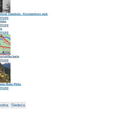
tosti Istanbula - Konstantinov stub
 more
hleba
 more
na
 more
turistička karta
 more
veta Maču Pikču
 more
hodna
Sledeća