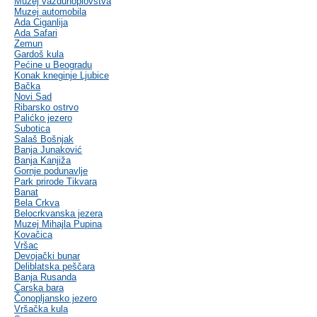
Muzej vazduhoplovstva
Muzej automobila
Ada Ciganlija
Ada Safari
Zemun
Gardoš kula
Pećine u Beogradu
Konak kneginje Ljubice
Bačka
Novi Sad
Ribarsko ostrvo
Palićko jezero
Subotica
Salaš Bošnjak
Banja Junaković
Banja Kanjiža
Gornje podunavlje
Park prirode Tikvara
Banat
Bela Crkva
Belocrkvanska jezera
Muzej Mihajla Pupina
Kovačica
Vršac
Devojački bunar
Deliblatska peščara
Banja Rusanda
Carska bara
Čonopljansko jezero
Vršačka kula