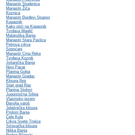
Manastir Studenica
Manastir Žiča
Koznica
Manastir Đurđevi Stupovi
Kopaonik
Kako stići na Kopaonik
Tvrđava Maglič
Mataruška Banja
Manastir Stara Pavlica
Petrova crkva
Sopoćani
Manastir Crna Reka
Tvrđava Koznik
Jošanička Banja
Novi Pazar
Planina Golija
Manastir Gradac
Klisura Ibra
Stari grad Ras
Planina Stolovi
Jugoistočna Srbija
Vlasinsko jezero
Đavolja varoš
Jelašnička klisura
Prolom Banja
Ćele Kula
Crkva Svete Trojice
Sićevačka klisura
Niška Banja
Prohor Pčinjski