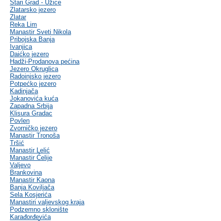
Stari Grad - Užice
Zlatarsko jezero
Zlatar
Reka Lim
Manastir Sveti Nikola
Pribojska Banja
Ivanjica
Daićko jezero
Hadži-Prodanova pećina
Jezero Okruglica
Radoinjsko jezero
Potpećko jezero
Kadinjača
Jokanovića kuća
Zapadna Srbija
Klisura Gradac
Povlen
Zvorničko jezero
Manastir Tronoša
Tršić
Manastir Lelić
Manastir Ćelije
Valjevo
Brankovina
Manastir Kaona
Banja Koviljača
Sela Kosjerića
Manastiri valjevskog kraja
Podzemno sklonište
Karađorđevića