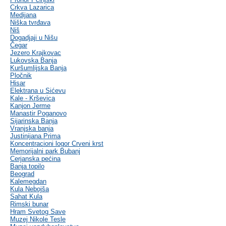
Crkva Lazarica
Medijana
Niška tvrđava
Niš
Dogadjaji u Nišu
Čegar
Jezero Krajkovac
Lukovska Banja
Kuršumlijska Banja
Pločnik
Hisar
Elektrana u Sićevu
Kale - Krševica
Kanjon Jerme
Manastir Poganovo
Sijarinska Banja
Vranjska banja
Justinijana Prima
Koncentracioni logor Crveni krst
Memorijalni park Bubanj
Cerjanska pećina
Banja topilo
Beograd
Kalemegdan
Kula Nebojša
Sahat Kula
Rimski bunar
Hram Svetog Save
Muzej Nikole Tesle