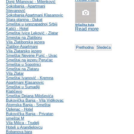
Donji Milanovac - Milenković
Sokobanja - Apartmani
Stevanović
Sokobanja Apartmani Klasanovic
Stara planina - Dukat
Smeštaj u jugozapadnoj Srbiji
Vršačka kula
Katići - Hotel
Read more
Smeštaj Ivice Leković - Zlatar
Smestaj na Zlatiboru
Vila Zlatiborska jezera
Zlatibor-Apartmani
Prethodna
Sledeća
Vila Zlatarsko jezero
Smeštaj Nevene Purić - Uvac
Smeštaj na jezeru Perućac
Smeštaj u Sopotnici
Smeštaj na Zlataru
Vila Zlatar
Smeštaj Ivanović - Kremna
Apartmani Klasanovic
Smeštaj u Šumadiji
Klatičevo
Smeštaj Dejana Miloševića
Bukovička Banja - Vila Vidikovac
Atomska Banja - Smeštaj
Oplenac - Hotel
Bukovička Banja - Privatan
smeštaj M
Vila Milica - Trudelj
Hoteli u Arandjelovcu
Bobanova bara