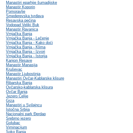
Manastiri eparhije šumadijske
Manastir Koporin
Pomoravlje
Smederevska tvrđava
Resavska pećina
Vodopad Veliki Buk
Manastir Ravanica
Vrnjačka Banja
Vrnjačka Banja - Lečenje
Vrnjačka Banja - Kako doći
Vrnjačka Banja - Klima
Vrnjačka Banja - Izvori
Vrnjačka Banja - Istorija
Kanjon Resave
Manastir Manasija
Kruševac
Manastir Ljubostinja
Manastiri Ovčar-Kablarske klisure
Ribarska Banja
Ovčarsko-kablarska klisura
Ovčar Banja
Jezero Ćelije
Grza
Manastiri u Svilajncu
Istočna Srbija
Nacionalni park Đerdap
Srebrno jezero
Golubac
Viminacijum
Soko Banja