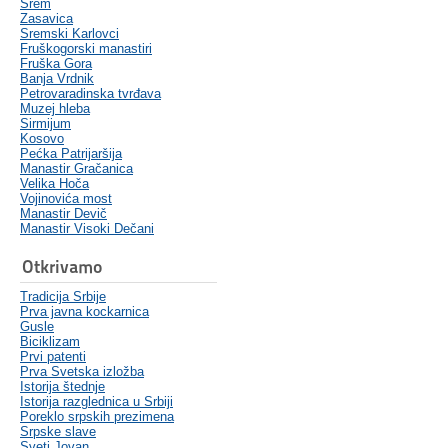
Srem
Zasavica
Sremski Karlovci
Fruškogorski manastiri
Fruška Gora
Banja Vrdnik
Petrovaradinska tvrđava
Muzej hleba
Sirmijum
Kosovo
Pećka Patrijaršija
Manastir Gračanica
Velika Hoča
Vojinovića most
Manastir Devič
Manastir Visoki Dečani
Otkrivamo
Tradicija Srbije
Prva javna kockarnica
Gusle
Biciklizam
Prvi patenti
Prva Svetska izložba
Istorija štednje
Istorija razglednica u Srbiji
Poreklo srpskih prezimena
Srpske slave
Sveti Jovan