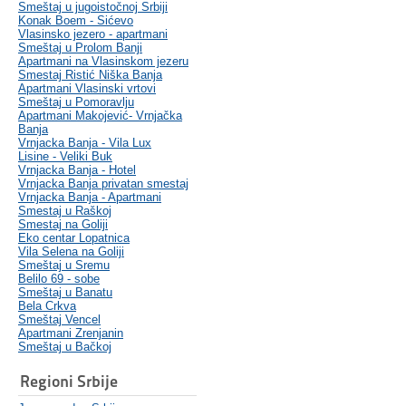
Smeštaj u jugoistočnoj Srbiji
Konak Boem - Sićevo
Vlasinsko jezero - apartmani
Smeštaj u Prolom Banji
Apartmani na Vlasinskom jezeru
Smestaj Ristić Niška Banja
Apartmani Vlasinski vrtovi
Smeštaj u Pomoravlju
Apartmani Makojević- Vrnjačka
Banja
Vrnjacka Banja - Vila Lux
Lisine - Veliki Buk
Vrnjacka Banja - Hotel
Vrnjacka Banja privatan smestaj
Vrnjacka Banja - Apartmani
Smestaj u Raškoj
Smestaj na Goliji
Eko centar Lopatnica
Vila Selena na Goliji
Smeštaj u Sremu
Belilo 69 - sobe
Smeštaj u Banatu
Bela Crkva
Smeštaj Vencel
Apartmani Zrenjanin
Smeštaj u Bačkoj
Regioni Srbije