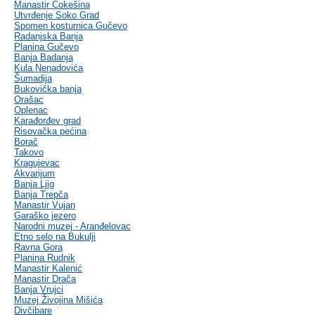
Manastir Čokešina
Utvrđenje Soko Grad
Spomen kosturnica Gučevo
Radanjska Banja
Planina Gučevo
Banja Badanja
Kula Nenadovića
Šumadija
Bukovička banja
Orašac
Oplenac
Karađorđev grad
Risovačka pećina
Borač
Takovo
Kragujevac
Akvarijum
Banja Ljig
Banja Trepča
Manastir Vujan
Garaško jezero
Narodni muzej - Aranđelovac
Etno selo na Bukulji
Ravna Gora
Planina Rudnik
Manastir Kalenić
Manastir Drača
Banja Vrujci
Muzej Živojina Mišića
Divčibare