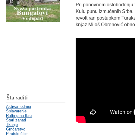
Pri ponovnom oslobođenju Va
Kulu punu izmučenih Srba.
revoltiran postupkom Turaka,
knjaz Miloš Obrenović obno
Šta raditi
Aktivan odmor
Splavarenje
Rafting na Ibru
Stari zanati
Tkanje
Grnčarstvo
Pirotski ćilim