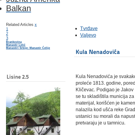
Balkan
Related Articles
x
Tvrđave
1
2
Valjevo
3
Brankovina
Manastir Lelić
Manastiri Srbije: Manastir Ćelije
Kula Nenadovića
Lisine 2.5
Kula Nenadovića je svakak
proleće 1813. godine, pored
Kličevac. Podigao je Jakov
se tu skladištila municija za
materijal, korišćen je kame
nalazila kod ušća reke Gra
ustanici su morali da napust
pretvaraju je u tamnicu.