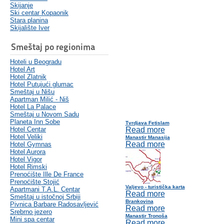
Skijanje
Ski centar Kopaonik
Stara planina
Skijalište Iver
Smeštaj po regionima
Hoteli u Beogradu
Hotel Art
Hotel Zlatnik
Hotel Putujući glumac
Smeštaj u Nišu
Apartman Milić - Niš
Hotel La Palace
Smeštaj u Novom Sadu
Planeta Inn Sobe
Tvrdjava Fetislam
Hotel Centar
Read more
Hotel Veliki
Manastir Manasija
Read more
Hotel Gymnas
Hotel Aurora
Hotel Vigor
Hotel Rimski
Prenoćište Ille De France
Prenoćište Stojić
Valjevo - turistička karta
Apartmani T.A.L. Centar
Read more
Smeštaj u istočnoj Srbiji
Brankovina
Pivnica Barbare Radosavljević
Read more
Srebrno jezero
Manastir Tronoša
Mini spa centar
Read more