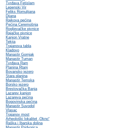
Tvrđava Fetislam
Lepenski Vir
Feliks Romulijana
Dijana
Rajkova pećina
Pećina Ceremošnja
Rogljevačke pivnice
Rajačke pivnice
Kanjon Vratne
Tekija
Trajanova tabla
Kladovo
Manastir Gornjak
Manastir Tuman
Tvrđava Ram
Planina Rtanj
Bovansko jezero
Stara planina
Manastir Temska
Borsko jezero
Brestovačka Banja
Lazarev kanjon
Lazareva pećina
Bogovinska pećina
Manastir Suvodol
Vlasac
Trajanov most
Arheološki lokalitet „Okno“
Raška i Ibarska dolina
Manastir Pridvorica