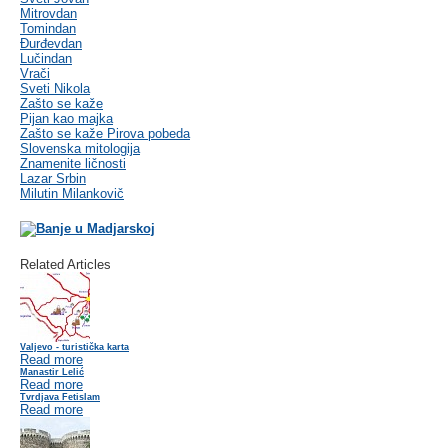
Mitrovdan
Tomindan
Đurđevdan
Lučindan
Vrači
Sveti Nikola
Zašto se kaže
Pijan kao majka
Zašto se kaže Pirova pobeda
Slovenska mitologija
Znamenite ličnosti
Lazar Srbin
Milutin Milankovič
Related Articles
Valjevo - turistička karta
Read more
Manastir Lelić
Read more
Tvrdjava Fetislam
Read more