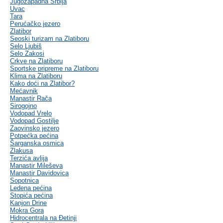
Jugozapadna Srbija
Uvac
Tara
Perućačko jezero
Zlatibor
Seoski turizam na Zlatiboru
Selo Ljubiš
Selo Zakosi
Crkve na Zlatiboru
Sportske pripreme na Zlatiboru
Klima na Zlatiboru
Kako doći na Zlatibor?
Mećavnik
Manastir Rača
Sirogojno
Vodopad Vrelo
Vodopad Gostilje
Zaovinsko jezero
Potpećka pećina
Šarganska osmica
Zlakusa
Terzića avlija
Manastir Mileševa
Manastir Davidovica
Sopotnica
Ledena pećina
Stopića pećina
Kanjon Drine
Mokra Gora
Hidrocentrala na Đetinji