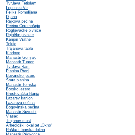
Tvrđava Fetislam
Lepenski Vir
Feliks Romulijana
Dijana
Rajkova pećina
Pećina Ceremošnja
Rogljevačke pivnice
Rajačke pivnice
Kanjon Vratne
Tekija
Trajanova tabla
Kladovo
Manastir Gornjak
Manastir Tuman
Tvrđava Ram
Planina Rtanj
Bovansko jezero
Stara planina
Manastir Temska
Borsko jezero
Brestovačka Banja
Lazarev kanjon
Lazareva pećina
Bogovinska pećina
Manastir Suvodol
Vlasac
Trajanov most
Arheološki lokalitet „Okno“
Raška i Ibarska dolina
Manastir Pridvorica