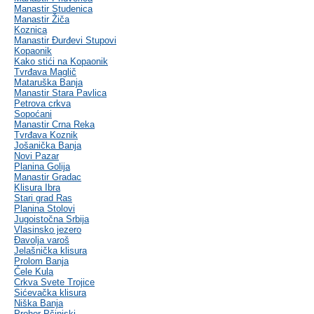
Manastir Studenica
Manastir Žiča
Koznica
Manastir Đurđevi Stupovi
Kopaonik
Kako stići na Kopaonik
Tvrđava Maglič
Mataruška Banja
Manastir Stara Pavlica
Petrova crkva
Sopoćani
Manastir Crna Reka
Tvrđava Koznik
Jošanička Banja
Novi Pazar
Planina Golija
Manastir Gradac
Klisura Ibra
Stari grad Ras
Planina Stolovi
Jugoistočna Srbija
Vlasinsko jezero
Đavolja varoš
Jelašnička klisura
Prolom Banja
Ćele Kula
Crkva Svete Trojice
Sićevačka klisura
Niška Banja
Prohor Pčinjski