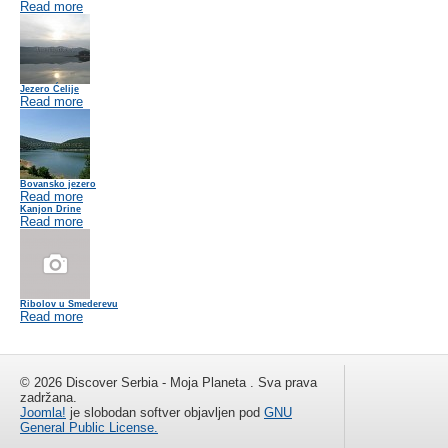
Read more
Jezero Ćelije
Read more
Bovansko jezero
Read more
Kanjon Drine
Read more
Ribolov u Smederevu
Read more
© 2026 Discover Serbia - Moja Planeta . Sva prava
zadržana.
Joomla!
je slobodan softver objavljen pod
GNU
General Public License.