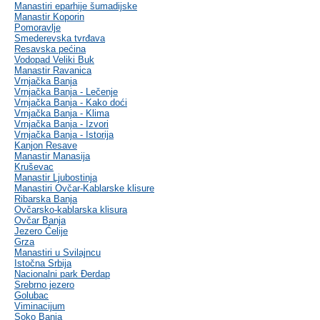
Manastiri eparhije šumadijske
Manastir Koporin
Pomoravlje
Smederevska tvrđava
Resavska pećina
Vodopad Veliki Buk
Manastir Ravanica
Vrnjačka Banja
Vrnjačka Banja - Lečenje
Vrnjačka Banja - Kako doći
Vrnjačka Banja - Klima
Vrnjačka Banja - Izvori
Vrnjačka Banja - Istorija
Kanjon Resave
Manastir Manasija
Kruševac
Manastir Ljubostinja
Manastiri Ovčar-Kablarske klisure
Ribarska Banja
Ovčarsko-kablarska klisura
Ovčar Banja
Jezero Ćelije
Grza
Manastiri u Svilajncu
Istočna Srbija
Nacionalni park Đerdap
Srebrno jezero
Golubac
Viminacijum
Soko Banja