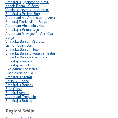
Smeštaj u jugoistočnoj Srbiji
Konak Boem - Sićevo
Vlasinsko jezero - apartmani
Smeštaj u Prolom Banji
Apartmani na Vlasinskom jezeru
Smestaj Ristić Niška Banja
Apartmani Vlasinski vrtovi
Smeštaj u Pomoravlju
Apartmani Makojević- Vrnjačka
Banja
Vrnjacka Banja - Vila Lux
Lisine - Veliki Buk
Vrnjacka Banja - Hotel
Vrnjacka Banja privatan smestaj
Vrnjacka Banja - Apartmani
Smestaj u Raškoj
Smestaj na Goliji
Eko centar Lopatnica
Vila Selena na Goliji
Smeštaj u Sremu
Belilo 69 - sobe
Smeštaj u Banatu
Bela Crkva
Smeštaj Vencel
Apartmani Zrenjanin
Smeštaj u Bačkoj
Regioni Srbije