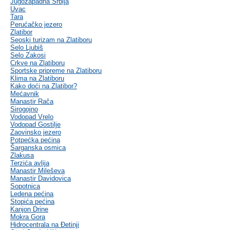
Jugozapadna Srbija
Uvac
Tara
Perućačko jezero
Zlatibor
Seoski turizam na Zlatiboru
Selo Ljubiš
Selo Zakosi
Crkve na Zlatiboru
Sportske pripreme na Zlatiboru
Klima na Zlatiboru
Kako doći na Zlatibor?
Mećavnik
Manastir Rača
Sirogojno
Vodopad Vrelo
Vodopad Gostilje
Zaovinsko jezero
Potpećka pećina
Šarganska osmica
Zlakusa
Terzića avlija
Manastir Mileševa
Manastir Davidovica
Sopotnica
Ledena pećina
Stopića pećina
Kanjon Drine
Mokra Gora
Hidrocentrala na Đetinji