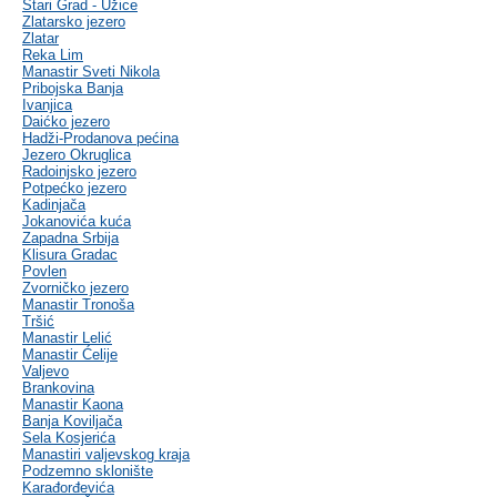
Stari Grad - Užice
Zlatarsko jezero
Zlatar
Reka Lim
Manastir Sveti Nikola
Pribojska Banja
Ivanjica
Daićko jezero
Hadži-Prodanova pećina
Jezero Okruglica
Radoinjsko jezero
Potpećko jezero
Kadinjača
Jokanovića kuća
Zapadna Srbija
Klisura Gradac
Povlen
Zvorničko jezero
Manastir Tronoša
Tršić
Manastir Lelić
Manastir Ćelije
Valjevo
Brankovina
Manastir Kaona
Banja Koviljača
Sela Kosjerića
Manastiri valjevskog kraja
Podzemno sklonište
Karađorđevića