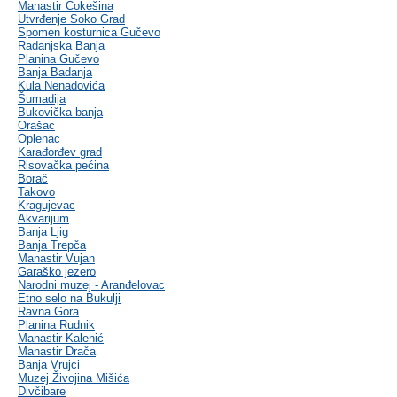
Manastir Čokešina
Utvrđenje Soko Grad
Spomen kosturnica Gučevo
Radanjska Banja
Planina Gučevo
Banja Badanja
Kula Nenadovića
Šumadija
Bukovička banja
Orašac
Oplenac
Karađorđev grad
Risovačka pećina
Borač
Takovo
Kragujevac
Akvarijum
Banja Ljig
Banja Trepča
Manastir Vujan
Garaško jezero
Narodni muzej - Aranđelovac
Etno selo na Bukulji
Ravna Gora
Planina Rudnik
Manastir Kalenić
Manastir Drača
Banja Vrujci
Muzej Živojina Mišića
Divčibare