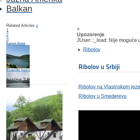
Balkan
Related Articles
x
×
1
Upozorenje
2
3
JUser: :_load: Nije moguće uč
Kanjon Drine
Ribolov
Ribolov u Srbiji
Bovansko jezero
Lisine 2.5
Ribolov na Vlasinskom jeze
Ribolov u Smederevu
Garaško jezero