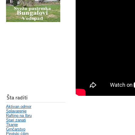
Šta raditi
Aktivan odmor
Splavarenje
Rafting na Ibru
Stari zanati
Tkanje
Grnčarstvo
Pirotski ćilim