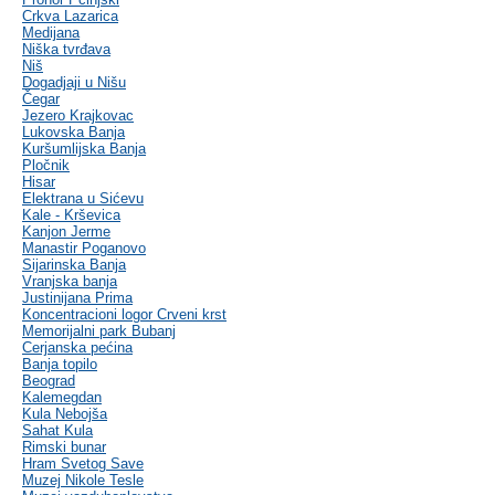
Crkva Lazarica
Medijana
Niška tvrđava
Niš
Dogadjaji u Nišu
Čegar
Jezero Krajkovac
Lukovska Banja
Kuršumlijska Banja
Pločnik
Hisar
Elektrana u Sićevu
Kale - Krševica
Kanjon Jerme
Manastir Poganovo
Sijarinska Banja
Vranjska banja
Justinijana Prima
Koncentracioni logor Crveni krst
Memorijalni park Bubanj
Cerjanska pećina
Banja topilo
Beograd
Kalemegdan
Kula Nebojša
Sahat Kula
Rimski bunar
Hram Svetog Save
Muzej Nikole Tesle