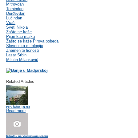
Mitrovdan
Tomindan
Đurđevdan
Lučindan
Vrači
Sveti Nikola
Zašto se kaže
Pijan kao majka
Zašto se kaže Pirova pobeda
Slovenska mitologija
Znamenite ličnosti
Lazar Srbin
Milutin Milankovič
Related Articles
Perućačko jezero
Read more
Ribolov na Vlasinskom jezeru