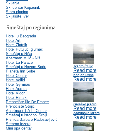
Skijanje
Ski centar Kopaonik
Stara planina
Skijalište Iver
Smeštaj po regionima
Hoteli u Beogradu
Hotel Art
Hotel Zlatnik
Hotel Putujući glumac
Smeštaj u Nišu
Apartman Milić - Niš
Hotel La Palace
Jezero Ćelije
Smeštaj u Novom Sadu
Read more
Planeta Inn Sobe
Kanjon Drine
Hotel Centar
Read more
Hotel Veliki
Hotel Gymnas
Hotel Aurora
Hotel Vigor
Hotel Rimski
Prenoćište Ille De France
Garaško jezero
Prenoćište Stojić
Read more
Apartmani T.A.L. Centar
Zaovinsko jezero
Smeštaj u istočnoj Srbiji
Read more
Pivnica Barbare Radosavljević
Srebrno jezero
Mini spa centar