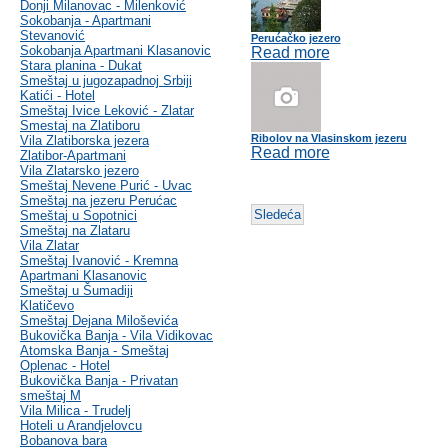
Donji Milanovac - Milenković
Sokobanja - Apartmani
Stevanović
Perućačko jezero
Sokobanja Apartmani Klasanovic
Read more
Stara planina - Dukat
Smeštaj u jugozapadnoj Srbiji
Katići - Hotel
Smeštaj Ivice Leković - Zlatar
Smestaj na Zlatiboru
Ribolov na Vlasinskom jezeru
Vila Zlatiborska jezera
Read more
Zlatibor-Apartmani
Vila Zlatarsko jezero
Smeštaj Nevene Purić - Uvac
Smeštaj na jezeru Perućac
Sledeća
Smeštaj u Sopotnici
Smeštaj na Zlataru
Vila Zlatar
Smeštaj Ivanović - Kremna
Apartmani Klasanovic
Smeštaj u Šumadiji
Klatičevo
Smeštaj Dejana Miloševića
Bukovička Banja - Vila Vidikovac
Atomska Banja - Smeštaj
Oplenac - Hotel
Bukovička Banja - Privatan
smeštaj M
Vila Milica - Trudelj
Hoteli u Arandjelovcu
Bobanova bara