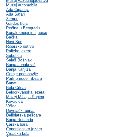
Muzej vazduhoplovstva
Muzej automobila
Ada Ciganlija
Ada Safari
Zemun
Gardoš kula
Pećine u Beogradu
Konak kneginje Ljubice
Bačka
Novi Sad
Ribarsko ostrvo
Palićko jezero
Subotica
Salaš Bošnjak
Banja Junaković
Banja Kanjiža
Gornje podunavlje
Park prirode Tikvara
Banat
Bela Crkva
Belocrkvanska jezera
Muzej Mihajla Pupina
Kovačica
Vršac
Devojački bunar
Deliblatska peščara
Banja Rusanda
Carska bara
Čonopljansko jezero
Vršačka kula