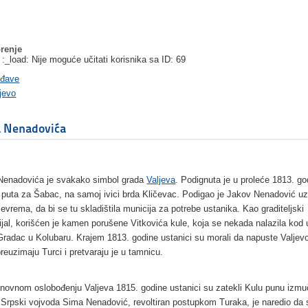
renje
 :_load: Nije moguće učitati korisnika sa ID: 69
rđave
jevo
a Nenadovića
Nenadovića je svakako simbol grada
Valjeva
. Podignuta je u proleće 1813. go
 puta za Šabac, na samoj ivici brda Kličevac. Podigao je Jakov Nenadović 
Jevrema, da bi se tu skladištila municija za potrebe ustanika. Kao graditeljski
ijal, korišćen je kamen porušene Vitkovića kule, koja se nekada nalazila kod
Gradac u Kolubaru. Krajem 1813. godine ustanici su morali da napuste Valjevo
preuzimaju Turci i pretvaraju je u tamnicu.
onovnom oslobođenju Valjeva 1815. godine ustanici su zatekli Kulu punu izmu
 Srpski vojvoda Sima Nenadović, revoltiran postupkom Turaka, je naredio da 