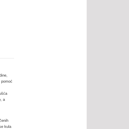
dine,
uz pomoć
 ušća
, a
čenih
se kula