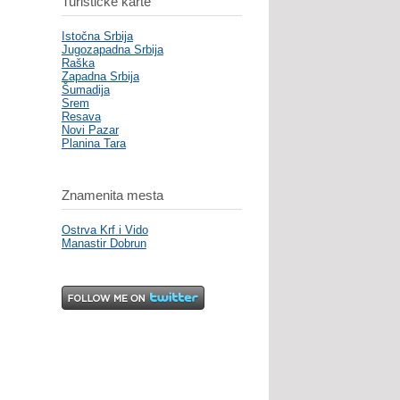
Turističke karte
Istočna Srbija
Jugozapadna Srbija
Raška
Zapadna Srbija
Šumadija
Srem
Resava
Novi Pazar
Planina Tara
Znamenita mesta
Ostrva Krf i Vido
Manastir Dobrun