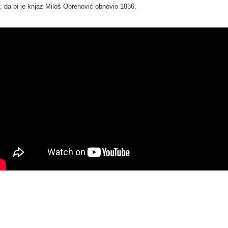
i, da bi je knjaz Miloš Obrenović obnovio 1836.