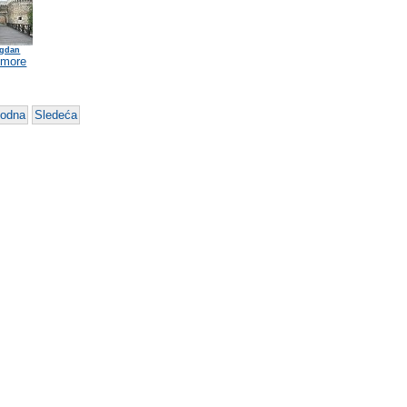
gdan
 more
hodna
Sledeća