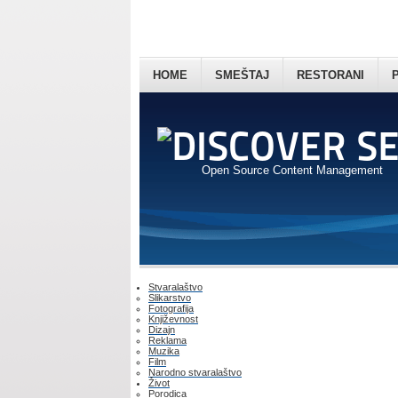
HOME
SMEŠTAJ
RESTORANI
Open Source Content Management
Stvaralaštvo
Slikarstvo
Fotografija
Književnost
Dizajn
Reklama
Muzika
Film
Narodno stvaralaštvo
Život
Porodica