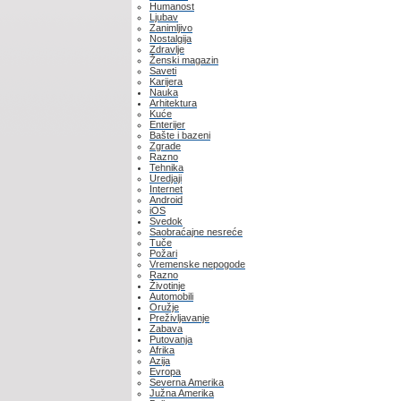
Humanost
Ljubav
Zanimljivo
Nostalgija
Zdravlje
Ženski magazin
Saveti
Karijera
Nauka
Arhitektura
Kuće
Enterijer
Bašte i bazeni
Zgrade
Razno
Tehnika
Uredjaji
Internet
Android
iOS
Svedok
Saobraćajne nesreće
Tuče
Požari
Vremenske nepogode
Razno
Životinje
Automobili
Oružje
Preživljavanje
Zabava
Putovanja
Afrika
Azija
Evropa
Severna Amerika
Južna Amerika