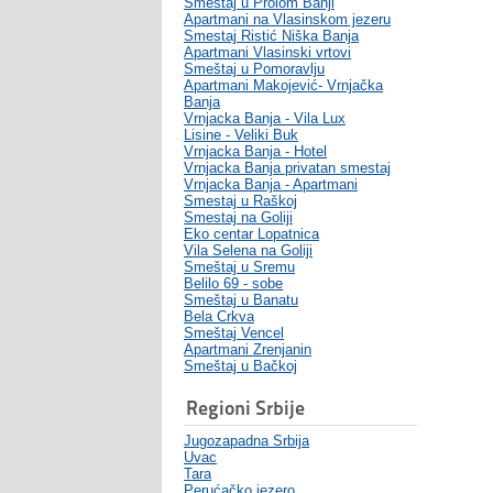
Smeštaj u Prolom Banji
Apartmani na Vlasinskom jezeru
Smestaj Ristić Niška Banja
Apartmani Vlasinski vrtovi
Smeštaj u Pomoravlju
Apartmani Makojević- Vrnjačka
Banja
Vrnjacka Banja - Vila Lux
Lisine - Veliki Buk
Vrnjacka Banja - Hotel
Vrnjacka Banja privatan smestaj
Vrnjacka Banja - Apartmani
Smestaj u Raškoj
Smestaj na Goliji
Eko centar Lopatnica
Vila Selena na Goliji
Smeštaj u Sremu
Belilo 69 - sobe
Smeštaj u Banatu
Bela Crkva
Smeštaj Vencel
Apartmani Zrenjanin
Smeštaj u Bačkoj
Regioni Srbije
Jugozapadna Srbija
Uvac
Tara
Perućačko jezero