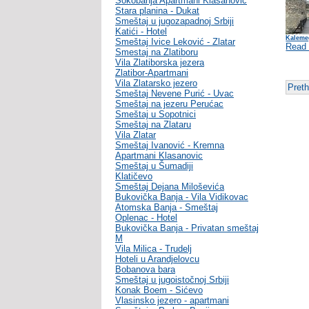
Sokobanja Apartmani Klasanovic
Stara planina - Dukat
Smeštaj u jugozapadnoj Srbiji
Katići - Hotel
Kaleme
Smeštaj Ivice Leković - Zlatar
Read
Smestaj na Zlatiboru
Vila Zlatiborska jezera
Zlatibor-Apartmani
Vila Zlatarsko jezero
Pret
Smeštaj Nevene Purić - Uvac
Smeštaj na jezeru Perućac
Smeštaj u Sopotnici
Smeštaj na Zlataru
Vila Zlatar
Smeštaj Ivanović - Kremna
Apartmani Klasanovic
Smeštaj u Šumadiji
Klatičevo
Smeštaj Dejana Miloševića
Bukovička Banja - Vila Vidikovac
Atomska Banja - Smeštaj
Oplenac - Hotel
Bukovička Banja - Privatan smeštaj
M
Vila Milica - Trudelj
Hoteli u Arandjelovcu
Bobanova bara
Smeštaj u jugoistočnoj Srbiji
Konak Boem - Sićevo
Vlasinsko jezero - apartmani