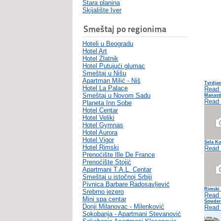
Stara planina
Skijalište Iver
Smeštaj po regionima
Hoteli u Beogradu
Hotel Art
Hotel Zlatnik
Hotel Putujući glumac
Smeštaj u Nišu
Apartman Milić - Niš
Tvrdja
Hotel La Palace
Read
Smeštaj u Novom Sadu
Manasti
Read
Planeta Inn Sobe
Hotel Centar
Hotel Veliki
Hotel Gymnas
Hotel Aurora
Hotel Vigor
Sela Ko
Hotel Rimski
Read
Prenoćište Ille De France
Prenoćište Stojić
Apartmani T.A.L. Centar
Smeštaj u istočnoj Srbiji
Pivnica Barbare Radosavljević
Rimski
Srebrno jezero
Read
Mini spa centar
Smeder
Donji Milanovac - Milenković
Read
Sokobanja - Apartmani Stevanović