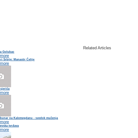
Related Articles
va Golubac
 more
ri Srbije: Manastir Ćelije
 more
sjerića
 more
 bunar na Kalemegdanu - svedok mučenja
 more
evska tvrđava
 more