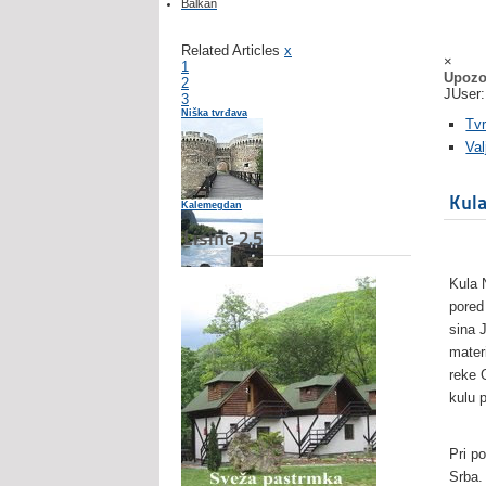
Balkan
Related Articles
x
×
1
Upozo
2
JUser:
3
Niška tvrđava
Tv
Val
Kul
Kalemegdan
Lisine 2.5
Kula 
Tvrđave Srbije
pored
sina 
mater
reke 
kulu 
Pri p
Srba.