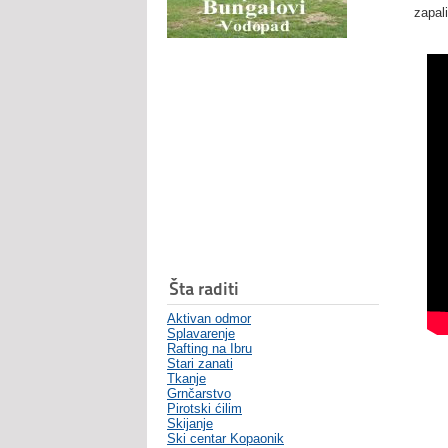
zapal
Šta raditi
Aktivan odmor
Splavarenje
Rafting na Ibru
Stari zanati
Tkanje
Grnčarstvo
Pirotski ćilim
Skijanje
Ski centar Kopaonik