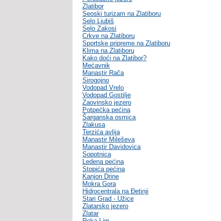
Zlatibor
Seoski turizam na Zlatiboru
Selo Ljubiš
Selo Zakosi
Crkve na Zlatiboru
Sportske pripreme na Zlatiboru
Klima na Zlatiboru
Kako doći na Zlatibor?
Mećavnik
Manastir Rača
Sirogojno
Vodopad Vrelo
Vodopad Gostilje
Zaovinsko jezero
Potpećka pećina
Šarganska osmica
Zlakusa
Terzića avlija
Manastir Mileševa
Manastir Davidovica
Sopotnica
Ledena pećina
Stopića pećina
Kanjon Drine
Mokra Gora
Hidrocentrala na Đetinji
Stari Grad - Užice
Zlatarsko jezero
Zlatar
Reka Lim