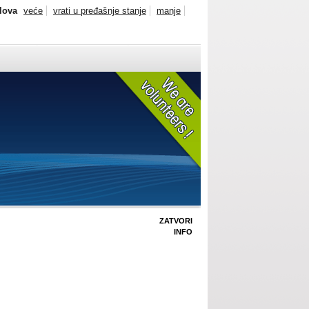
slova
veće
vrati u pređašnje stanje
manje
ZATVORI
INFO