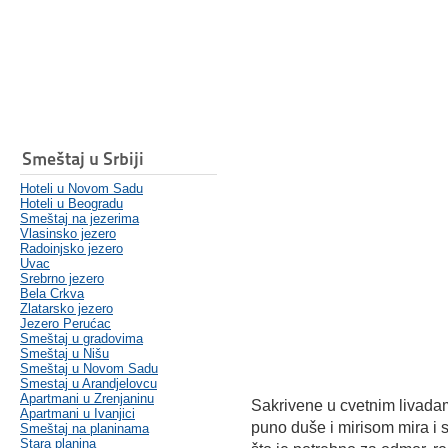
Smeštaj u Srbiji
Hoteli u Novom Sadu
Hoteli u Beogradu
Smeštaj na jezerima
Vlasinsko jezero
Radoinjsko jezero
Uvac
Srebrno jezero
Bela Crkva
Zlatarsko jezero
Jezero Perućac
Smeštaj u gradovima
Smeštaj u Nišu
Smeštaj u Novom Sadu
Smestaj u Arandjelovcu
Apartmani u Zrenjaninu
Sakrivene u cvetnim livadam
Apartmani u Ivanjici
puno duše i mirisom mira i
Smeštaj na planinama
Stara planina