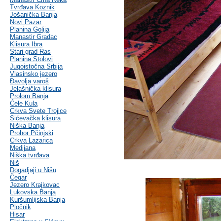
Tvrđava Koznik
Jošanička Banja
Novi Pazar
Planina Golija
Manastir Gradac
Klisura Ibra
Stari grad Ras
Planina Stolovi
Jugoistočna Srbija
Vlasinsko jezero
Đavolja varoš
Jelašnička klisura
Prolom Banja
Ćele Kula
Crkva Svete Trojice
Sićevačka klisura
Niška Banja
Prohor Pčinjski
Crkva Lazarica
Medijana
Niška tvrđava
Niš
Dogadjaji u Nišu
Čegar
Jezero Krajkovac
Lukovska Banja
Kuršumlijska Banja
Pločnik
Hisar