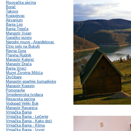
Risovačka pećina
Borač
Takovo
Kragujevac
Akvarijum
Banja Ljig
Banja Trepča
Manastir Vujan
Garaško jezero
Narodni muzej - Aranđelovac
Etno selo na Bukulji
Ravna Gora
Planina Rudnik
Manastir Kalenić
Manastir Drača
Banja Vrujci
Muzej Živojina Mišića
Divčibare
Manastiri eparhije šumadijske
Manastir Koporin
Pomoravlje
Smederevska tvrđava
Resavska pećina
Vodopad Veliki Buk
Manastir Ravanica
Vrnjačka Banja
Vrnjačka Banja - Lečenje
Vrnjačka Banja - Kako doći
Vrnjačka Banja - Klima
Vrnjačka Banja - Izvori