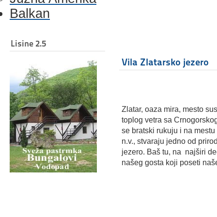
Balkan
Lisine 2.5
Vila Zlatarsko jezero
Zlatar, oaza mira, mesto su
toplog vetra sa Crnogorskog
se bratski rukuju i na mest
n.v., stvaraju jedno od prirod
jezero. Baš tu, na najširi 
našeg gosta koji poseti naše