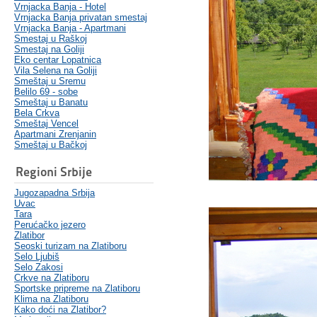
Vrnjacka Banja - Hotel
Vrnjacka Banja privatan smestaj
Vrnjacka Banja - Apartmani
Smestaj u Raškoj
Smestaj na Goliji
Eko centar Lopatnica
Vila Selena na Goliji
Smeštaj u Sremu
Belilo 69 - sobe
Smeštaj u Banatu
Bela Crkva
Smeštaj Vencel
Apartmani Zrenjanin
Smeštaj u Bačkoj
Regioni Srbije
Jugozapadna Srbija
Uvac
Tara
Perućačko jezero
Zlatibor
Seoski turizam na Zlatiboru
Selo Ljubiš
Selo Zakosi
Crkve na Zlatiboru
Sportske pripreme na Zlatiboru
Klima na Zlatiboru
Kako doći na Zlatibor?