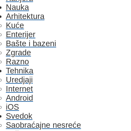
Nauka
Arhitektura
Kuće
Enterijer
Bašte i bazeni
Zgrade
Razno
Tehnika
Uredjaji
Internet
Android
iOS
Svedok
Saobraćajne nesreće