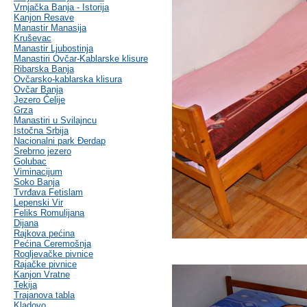
Vrnjačka Banja - Istorija
Kanjon Resave
Manastir Manasija
Kruševac
Manastir Ljubostinja
Manastiri Ovčar-Kablarske klisure
Ribarska Banja
Ovčarsko-kablarska klisura
Ovčar Banja
Jezero Ćelije
Grza
Manastiri u Svilajncu
Istočna Srbija
Nacionalni park Đerdap
Srebrno jezero
Golubac
Viminacijum
Soko Banja
Tvrđava Fetislam
Lepenski Vir
Feliks Romulijana
Dijana
Rajkova pećina
Pećina Ceremošnja
Rogljevačke pivnice
Rajačke pivnice
Kanjon Vratne
Tekija
Trajanova tabla
Kladovo