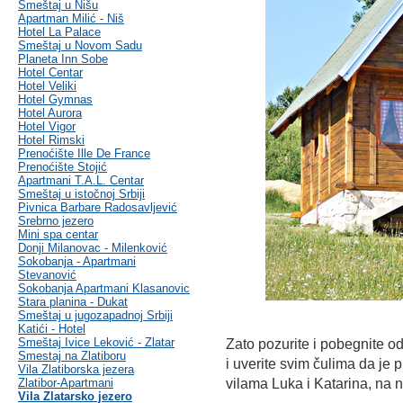
Smeštaj u Nišu
Apartman Milić - Niš
Hotel La Palace
Smeštaj u Novom Sadu
Planeta Inn Sobe
Hotel Centar
Hotel Veliki
Hotel Gymnas
Hotel Aurora
Hotel Vigor
Hotel Rimski
Prenoćište Ille De France
Prenoćište Stojić
Apartmani T.A.L. Centar
Smeštaj u istočnoj Srbiji
Pivnica Barbare Radosavljević
Srebrno jezero
Mini spa centar
Donji Milanovac - Milenković
Sokobanja - Apartmani
Stevanović
Sokobanja Apartmani Klasanovic
Stara planina - Dukat
Smeštaj u jugozapadnoj Srbiji
Katići - Hotel
Smeštaj Ivice Leković - Zlatar
Zato pozurite i pobegnite od
Smestaj na Zlatiboru
i uverite svim čulima da je 
Vila Zlatiborska jezera
Zlatibor-Apartmani
vilama Luka i Katarina, na 
Vila Zlatarsko jezero