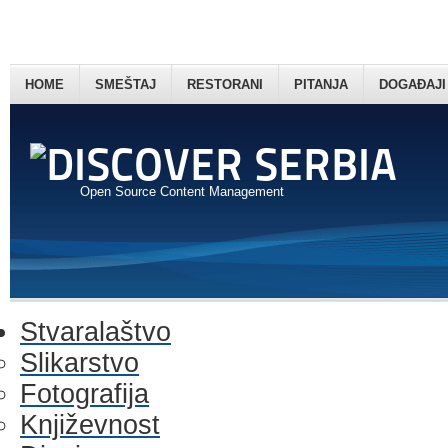
HOME
SMEŠTAJ
RESTORANI
PITANJA
DOGAĐAJI
Open Source Content Management
Stvaralaštvo
Slikarstvo
Fotografija
Književnost