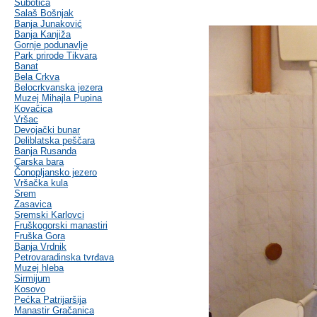
Subotica
Salaš Bošnjak
Banja Junaković
Banja Kanjiža
Gornje podunavlje
Park prirode Tikvara
Banat
Bela Crkva
Belocrkvanska jezera
Muzej Mihajla Pupina
Kovačica
Vršac
Devojački bunar
Deliblatska peščara
Banja Rusanda
Carska bara
Čonopljansko jezero
Vršačka kula
Srem
Zasavica
Sremski Karlovci
Fruškogorski manastiri
Fruška Gora
Banja Vrdnik
Petrovaradinska tvrđava
Muzej hleba
Sirmijum
Kosovo
Pećka Patrijaršija
Manastir Gračanica