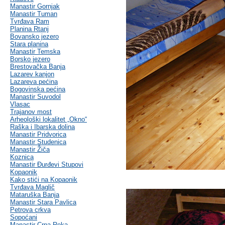
Manastir Gornjak
Manastir Tuman
Tvrđava Ram
Planina Rtanj
Bovansko jezero
Stara planina
Manastir Temska
Borsko jezero
Brestovačka Banja
Lazarev kanjon
Lazareva pećina
Bogovinska pećina
Manastir Suvodol
Vlasac
Trajanov most
Arheološki lokalitet „Okno“
Raška i Ibarska dolina
Manastir Pridvorica
Manastir Studenica
Manastir Žiča
Koznica
Manastir Đurđevi Stupovi
Kopaonik
Kako stići na Kopaonik
Tvrđava Maglič
Mataruška Banja
Manastir Stara Pavlica
Petrova crkva
Sopoćani
Manastir Crna Reka