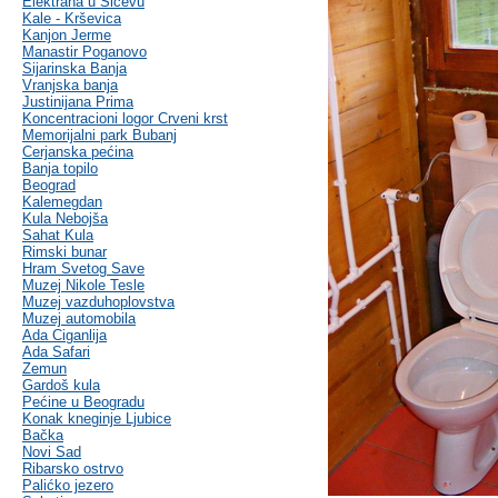
Elektrana u Sićevu
Kale - Krševica
Kanjon Jerme
Manastir Poganovo
Sijarinska Banja
Vranjska banja
Justinijana Prima
Koncentracioni logor Crveni krst
Memorijalni park Bubanj
Cerjanska pećina
Banja topilo
Beograd
Kalemegdan
Kula Nebojša
Sahat Kula
Rimski bunar
Hram Svetog Save
Muzej Nikole Tesle
Muzej vazduhoplovstva
Muzej automobila
Ada Ciganlija
Ada Safari
Zemun
Gardoš kula
Pećine u Beogradu
Konak kneginje Ljubice
Bačka
Novi Sad
Ribarsko ostrvo
Palićko jezero