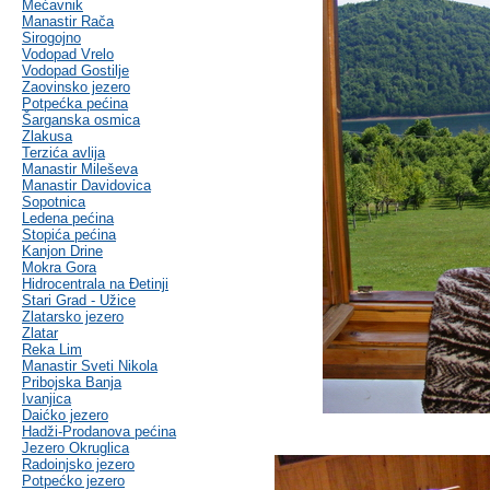
Mećavnik
Manastir Rača
Sirogojno
Vodopad Vrelo
Vodopad Gostilje
Zaovinsko jezero
Potpećka pećina
Šarganska osmica
Zlakusa
Terzića avlija
Manastir Mileševa
Manastir Davidovica
Sopotnica
Ledena pećina
Stopića pećina
Kanjon Drine
Mokra Gora
Hidrocentrala na Đetinji
Stari Grad - Užice
Zlatarsko jezero
Zlatar
Reka Lim
Manastir Sveti Nikola
Pribojska Banja
Ivanjica
Daićko jezero
Hadži-Prodanova pećina
Jezero Okruglica
Radoinjsko jezero
Potpećko jezero