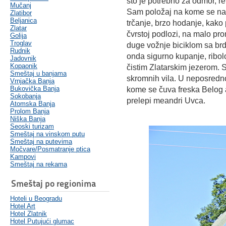
što je potrebno za odmor, rel
Mučanj
Sam položaj na kome se naš
Zlatibor
Beljanica
trčanje, brzo hodanje, kako 
Zlatar
čvrstoj podlozi, na malo pr
Golija
Troglav
duge vožnje biciklom sa brd
Rudnik
onda sigurno kupanje, ribol
Jadovnik
Kopaonik
čistim Zlatarskim jezerom.
Smeštaj u banjama
skromnih vila. U neposredno
Vrnjačka Banja
Bukovička Banja
kome se čuva freska Belog a
Sokobanja
prelepi meandri Uvca.
Atomska Banja
Prolom Banja
Niška Banja
Seoski turizam
Smeštaj na vinskom putu
Smeštaj na putevima
Močvare/Posmatranje ptica
Kampovi
Smeštaj na rekama
Smeštaj po regionima
Hoteli u Beogradu
Hotel Art
Hotel Zlatnik
Hotel Putujući glumac