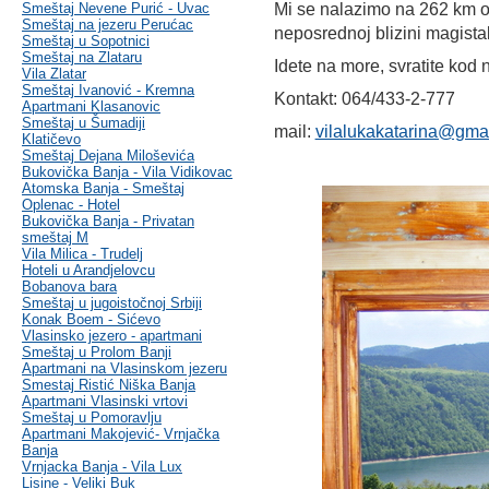
Smeštaj Nevene Purić - Uvac
Mi se nalazimo na 262 km o
Smeštaj na jezeru Perućac
neposrednoj blizini magista
Smeštaj u Sopotnici
Smeštaj na Zlataru
Idete na more, svratite kod 
Vila Zlatar
Smeštaj Ivanović - Kremna
Kontakt: 064/433-2-777
Apartmani Klasanovic
Smeštaj u Šumadiji
mail:
vilalukakatarina@gma
Klatičevo
Smeštaj Dejana Miloševića
Bukovička Banja - Vila Vidikovac
Atomska Banja - Smeštaj
Oplenac - Hotel
Bukovička Banja - Privatan
smeštaj M
Vila Milica - Trudelj
Hoteli u Arandjelovcu
Bobanova bara
Smeštaj u jugoistočnoj Srbiji
Konak Boem - Sićevo
Vlasinsko jezero - apartmani
Smeštaj u Prolom Banji
Apartmani na Vlasinskom jezeru
Smestaj Ristić Niška Banja
Apartmani Vlasinski vrtovi
Smeštaj u Pomoravlju
Apartmani Makojević- Vrnjačka
Banja
Vrnjacka Banja - Vila Lux
Lisine - Veliki Buk