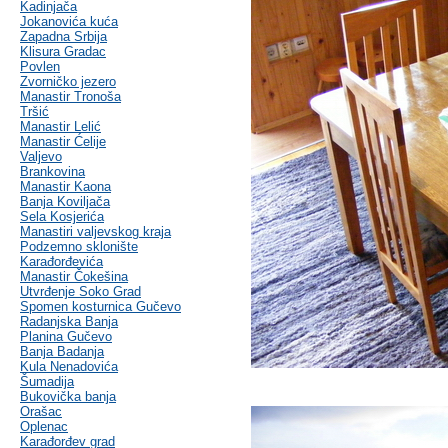
Kadinjača
Jokanovića kuća
Zapadna Srbija
Klisura Gradac
Povlen
Zvorničko jezero
Manastir Tronoša
Tršić
Manastir Lelić
Manastir Ćelije
Valjevo
Brankovina
Manastir Kaona
Banja Koviljača
Sela Kosjerića
Manastiri valjevskog kraja
Podzemno sklonište
Karađorđevića
Manastir Čokešina
Utvrđenje Soko Grad
Spomen kosturnica Gučevo
Radanjska Banja
Planina Gučevo
Banja Badanja
Kula Nenadovića
Šumadija
Bukovička banja
Orašac
Oplenac
Karađorđev grad