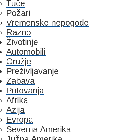
Tuče
Požari
Vremenske nepogode
Razno
Životinje
Automobili
Oružje
Preživljavanje
Zabava
Putovanja
Afrika
Azija
Evropa
Severna Amerika
Južna Amerika