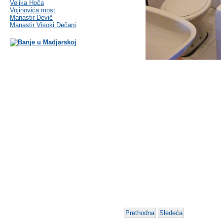
Velika Hoča
Vojinovića most
Manastir Devič
Manastir Visoki Dečani
Prethodna
Sledeća