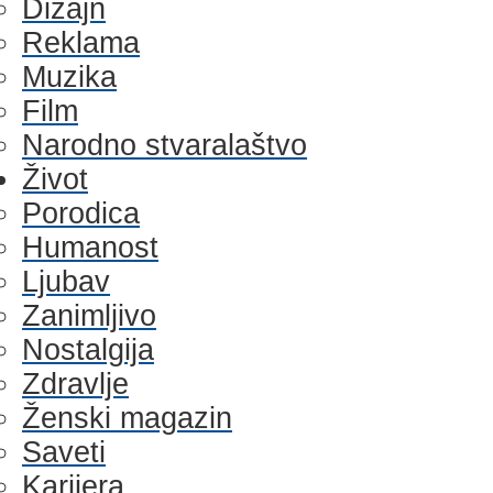
Dizajn
Reklama
Muzika
Film
Narodno stvaralaštvo
Život
Porodica
Humanost
Ljubav
Zanimljivo
Nostalgija
Zdravlje
Ženski magazin
Saveti
Karijera