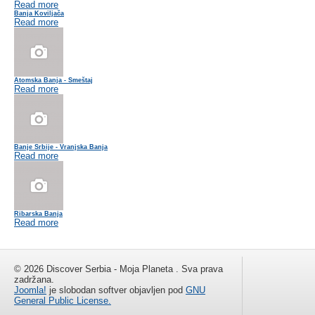
Read more
Banja Koviljača
Read more
Atomska Banja - Smeštaj
Read more
Banje Srbije - Vranjska Banja
Read more
Ribarska Banja
Read more
© 2026 Discover Serbia - Moja Planeta . Sva prava
zadržana.
Joomla!
je slobodan softver objavljen pod
GNU
General Public License.