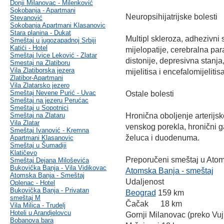
Donji Milanovac - Milenković
Sokobanja - Apartmani
Neuropsihijatrijske bolesti
Stevanović
Sokobanja Apartmani Klasanovic
Stara planina - Dukat
Multipl skleroza, adhezivni 
Smeštaj u jugozapadnoj Srbiji
Katići - Hotel
mijelopatije, cerebralna para
Smeštaj Ivice Leković - Zlatar
distonije, depresivna stanja
Smestaj na Zlatiboru
Vila Zlatiborska jezera
mijelitisa i encefalomijelitisa
Zlatibor-Apartmani
Vila Zlatarsko jezero
Smeštaj Nevene Purić - Uvac
Ostale bolesti
Smeštaj na jezeru Perućac
Smeštaj u Sopotnici
Smeštaj na Zlataru
Hronična oboljenje arterijs
Vila Zlatar
venskog porekla, hronični gas
Smeštaj Ivanović - Kremna
želuca i duodenuma.
Apartmani Klasanovic
Smeštaj u Šumadiji
Klatičevo
Preporučeni smeštaj u Atoms
Smeštaj Dejana Miloševića
Bukovička Banja - Vila Vidikovac
Atomska Banja - smeštaj
Atomska Banja - Smeštaj
Udaljenost
Oplenac - Hotel
Bukovička Banja - Privatan
Beograd
159 km
smeštaj M
Čačak 18 km
Vila Milica - Trudelj
Hoteli u Arandjelovcu
Gornji Milanovac (preko Vu
Bobanova bara