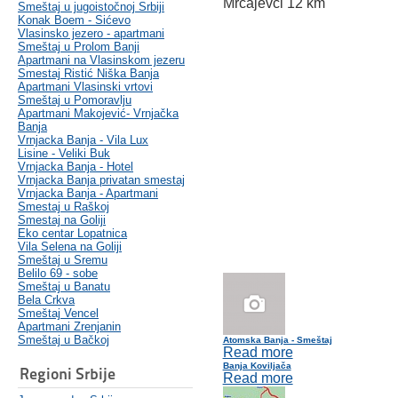
Mrčajevci 12 km
Smeštaj u jugoistočnoj Srbiji
Konak Boem - Sićevo
Vlasinsko jezero - apartmani
Smeštaj u Prolom Banji
Apartmani na Vlasinskom jezeru
Smestaj Ristić Niška Banja
Apartmani Vlasinski vrtovi
Smeštaj u Pomoravlju
Apartmani Makojević- Vrnjačka
Banja
Vrnjacka Banja - Vila Lux
Lisine - Veliki Buk
Vrnjacka Banja - Hotel
Vrnjacka Banja privatan smestaj
Vrnjacka Banja - Apartmani
Smestaj u Raškoj
Smestaj na Goliji
Eko centar Lopatnica
Vila Selena na Goliji
Smeštaj u Sremu
Belilo 69 - sobe
Smeštaj u Banatu
Bela Crkva
Smeštaj Vencel
Apartmani Zrenjanin
Smeštaj u Bačkoj
Atomska Banja - Smeštaj
Read more
Banja Koviljača
Regioni Srbije
Read more