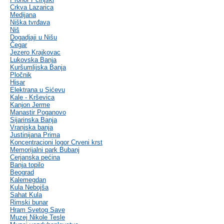
Crkva Lazarica
Medijana
Niška tvrđava
Niš
Dogadjaji u Nišu
Čegar
Jezero Krajkovac
Lukovska Banja
Kuršumlijska Banja
Pločnik
Hisar
Elektrana u Sićevu
Kale - Krševica
Kanjon Jerme
Manastir Poganovo
Sijarinska Banja
Vranjska banja
Justinijana Prima
Koncentracioni logor Crveni krst
Memorijalni park Bubanj
Cerjanska pećina
Banja topilo
Beograd
Kalemegdan
Kula Nebojša
Sahat Kula
Rimski bunar
Hram Svetog Save
Muzej Nikole Tesle