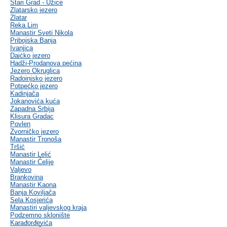
Stari Grad - Užice
Zlatarsko jezero
Zlatar
Reka Lim
Manastir Sveti Nikola
Pribojska Banja
Ivanjica
Daićko jezero
Hadži-Prodanova pećina
Jezero Okruglica
Radoinjsko jezero
Potpećko jezero
Kadinjača
Jokanovića kuća
Zapadna Srbija
Klisura Gradac
Povlen
Zvorničko jezero
Manastir Tronoša
Tršić
Manastir Lelić
Manastir Ćelije
Valjevo
Brankovina
Manastir Kaona
Banja Koviljača
Sela Kosjerića
Manastiri valjevskog kraja
Podzemno sklonište
Karađorđevića