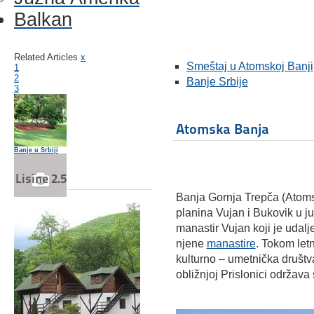
Balkan
Related Articles
x
Smeštaj u Atomskoj Banji
1
2
Banje Srbije
3
Atomska Banja
Banje u Srbiji
Lisine 2.5
Banja Gornja Trepča (Atoms
Banja Kanjiža
planina Vujan i Bukovik u j
manastir Vujan koji je udal
njene
manastire
. Tokom let
kulturno – umetnička društva
Banje Srbije: Banja Vrdnik
obližnjoj Prislonici održava 