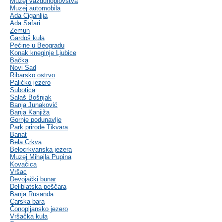
Muzej vazduhoplovstva
Muzej automobila
Ada Ciganlija
Ada Safari
Zemun
Gardoš kula
Pećine u Beogradu
Konak kneginje Ljubice
Bačka
Novi Sad
Ribarsko ostrvo
Palićko jezero
Subotica
Salaš Bošnjak
Banja Junaković
Banja Kanjiža
Gornje podunavlje
Park prirode Tikvara
Banat
Bela Crkva
Belocrkvanska jezera
Muzej Mihajla Pupina
Kovačica
Vršac
Devojački bunar
Deliblatska peščara
Banja Rusanda
Carska bara
Čonopljansko jezero
Vršačka kula