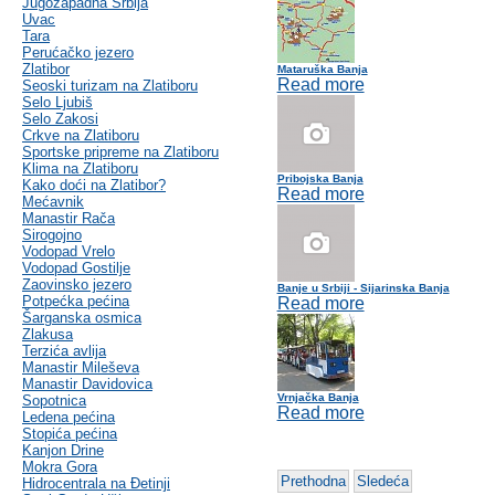
Jugozapadna Srbija
Uvac
Tara
Perućačko jezero
Zlatibor
Mataruška Banja
Read more
Seoski turizam na Zlatiboru
Selo Ljubiš
Selo Zakosi
Crkve na Zlatiboru
Sportske pripreme na Zlatiboru
Klima na Zlatiboru
Pribojska Banja
Kako doći na Zlatibor?
Read more
Mećavnik
Manastir Rača
Sirogojno
Vodopad Vrelo
Vodopad Gostilje
Zaovinsko jezero
Banje u Srbiji - Sijarinska Banja
Potpećka pećina
Read more
Šarganska osmica
Zlakusa
Terzića avlija
Manastir Mileševa
Manastir Davidovica
Vrnjačka Banja
Sopotnica
Read more
Ledena pećina
Stopića pećina
Kanjon Drine
Mokra Gora
Prethodna
Sledeća
Hidrocentrala na Đetinji