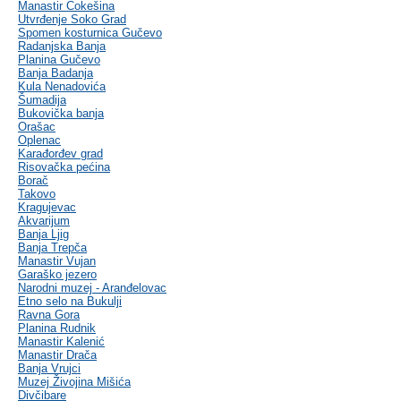
Manastir Čokešina
Utvrđenje Soko Grad
Spomen kosturnica Gučevo
Radanjska Banja
Planina Gučevo
Banja Badanja
Kula Nenadovića
Šumadija
Bukovička banja
Orašac
Oplenac
Karađorđev grad
Risovačka pećina
Borač
Takovo
Kragujevac
Akvarijum
Banja Ljig
Banja Trepča
Manastir Vujan
Garaško jezero
Narodni muzej - Aranđelovac
Etno selo na Bukulji
Ravna Gora
Planina Rudnik
Manastir Kalenić
Manastir Drača
Banja Vrujci
Muzej Živojina Mišića
Divčibare