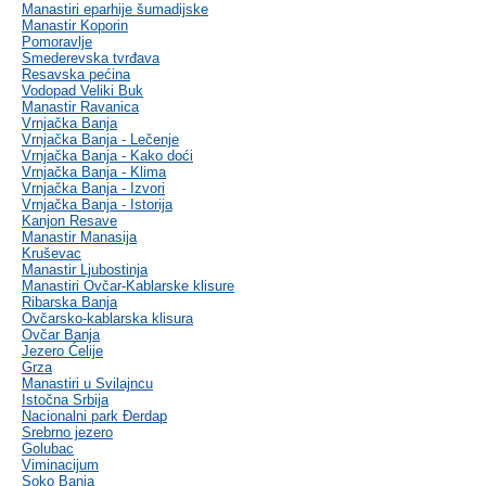
Manastiri eparhije šumadijske
Manastir Koporin
Pomoravlje
Smederevska tvrđava
Resavska pećina
Vodopad Veliki Buk
Manastir Ravanica
Vrnjačka Banja
Vrnjačka Banja - Lečenje
Vrnjačka Banja - Kako doći
Vrnjačka Banja - Klima
Vrnjačka Banja - Izvori
Vrnjačka Banja - Istorija
Kanjon Resave
Manastir Manasija
Kruševac
Manastir Ljubostinja
Manastiri Ovčar-Kablarske klisure
Ribarska Banja
Ovčarsko-kablarska klisura
Ovčar Banja
Jezero Ćelije
Grza
Manastiri u Svilajncu
Istočna Srbija
Nacionalni park Đerdap
Srebrno jezero
Golubac
Viminacijum
Soko Banja