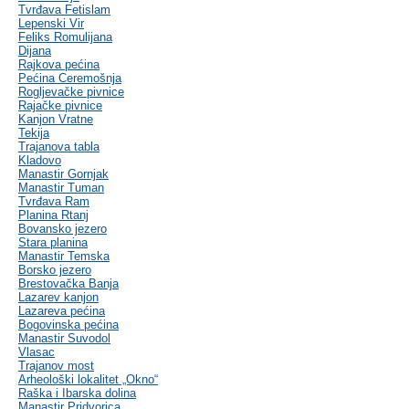
Tvrđava Fetislam
Lepenski Vir
Feliks Romulijana
Dijana
Rajkova pećina
Pećina Ceremošnja
Rogljevačke pivnice
Rajačke pivnice
Kanjon Vratne
Tekija
Trajanova tabla
Kladovo
Manastir Gornjak
Manastir Tuman
Tvrđava Ram
Planina Rtanj
Bovansko jezero
Stara planina
Manastir Temska
Borsko jezero
Brestovačka Banja
Lazarev kanjon
Lazareva pećina
Bogovinska pećina
Manastir Suvodol
Vlasac
Trajanov most
Arheološki lokalitet „Okno“
Raška i Ibarska dolina
Manastir Pridvorica