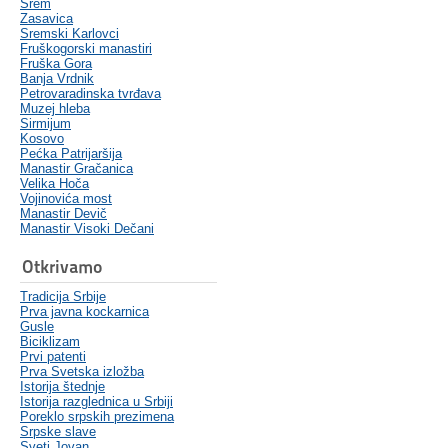
Srem
Zasavica
Sremski Karlovci
Fruškogorski manastiri
Fruška Gora
Banja Vrdnik
Petrovaradinska tvrđava
Muzej hleba
Sirmijum
Kosovo
Pećka Patrijaršija
Manastir Gračanica
Velika Hoča
Vojinovića most
Manastir Devič
Manastir Visoki Dečani
Otkrivamo
Tradicija Srbije
Prva javna kockarnica
Gusle
Biciklizam
Prvi patenti
Prva Svetska izložba
Istorija štednje
Istorija razglednica u Srbiji
Poreklo srpskih prezimena
Srpske slave
Sveti Jovan