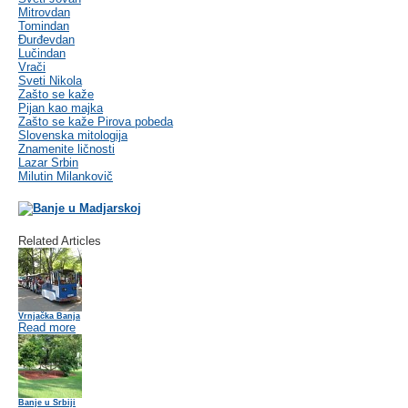
Mitrovdan
Tomindan
Đurđevdan
Lučindan
Vrači
Sveti Nikola
Zašto se kaže
Pijan kao majka
Zašto se kaže Pirova pobeda
Slovenska mitologija
Znamenite ličnosti
Lazar Srbin
Milutin Milankovič
Related Articles
Vrnjačka Banja
Read more
Banje u Srbiji