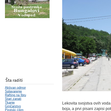
Šta raditi
Aktivan odmor
Splavarenje
Rafting na Ibru
Stari zanati
Tkanje
Lekovita svojstva ovih vod
Grnčarstvo
boja, a prvi pisani zapisi po
Pirotski ćilim