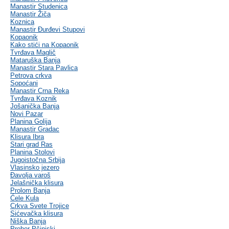
Manastir Studenica
Manastir Žiča
Koznica
Manastir Đurđevi Stupovi
Kopaonik
Kako stići na Kopaonik
Tvrđava Maglič
Mataruška Banja
Manastir Stara Pavlica
Petrova crkva
Sopoćani
Manastir Crna Reka
Tvrđava Koznik
Jošanička Banja
Novi Pazar
Planina Golija
Manastir Gradac
Klisura Ibra
Stari grad Ras
Planina Stolovi
Jugoistočna Srbija
Vlasinsko jezero
Đavolja varoš
Jelašnička klisura
Prolom Banja
Ćele Kula
Crkva Svete Trojice
Sićevačka klisura
Niška Banja
Prohor Pčinjski