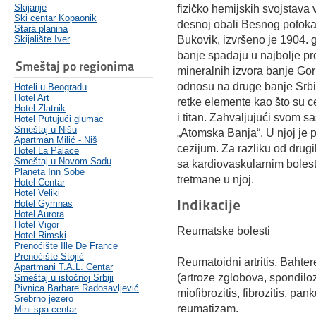
Skijanje
fizičko hemijskih svojstava 
Ski centar Kopaonik
desnoj obali Besnog potoka
Stara planina
Skijalište Iver
Bukovik, izvršeno je 1904. 
banje spadaju u najbolje pr
Smeštaj po regionima
mineralnih izvora banje Gor
odnosu na druge banje Srbij
Hoteli u Beogradu
Hotel Art
retke elemente kao što su ce
Hotel Zlatnik
i titan. Zahvaljujući svom s
Hotel Putujući glumac
Smeštaj u Nišu
„Atomska Banja“. U njoj je 
Apartman Milić - Niš
cezijum. Za razliku od drugi
Hotel La Palace
Smeštaj u Novom Sadu
sa kardiovaskularnim bolest
Planeta Inn Sobe
tretmane u njoj.
Hotel Centar
Hotel Veliki
Indikacije
Hotel Gymnas
Hotel Aurora
Hotel Vigor
Reumatske bolesti
Hotel Rimski
Prenoćište Ille De France
Prenoćište Stojić
Reumatoidni artritis, Bahte
Apartmani T.A.L. Centar
(artroze zglobova, spondiloz
Smeštaj u istočnoj Srbiji
Pivnica Barbare Radosavljević
miofibrozitis, fibrozitis, pank
Srebrno jezero
reumatizam.
Mini spa centar