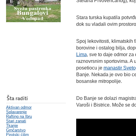
Stefana Prvovenčanog), koji
Stara turska kupatila potvrđuj
dok su vladali ovim prostor
Spoj lekovitosti, klimatskih
borovine i ostalog bilja, 
Lima
, sve to daje odmor za 
raznovrsnim sportovima. A u
posetiocu je
manastir Sveto
Banje. Nekada je ovo bio ce
bosanske mitropolije.
Šta raditi
Do Banje se dolazi magist
Varoši i Bistrice. Može se d
Aktivan odmor
Splavarenje
Rafting na Ibru
Stari zanati
Tkanje
Grnčarstvo
Pirotski ćilim