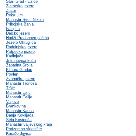
Stari Grad - Užice
Zlatarsko jezero
Zlatar
Reka Lim
Manastir Sveti Nikola
Pribojska Banja
Ivanjica
Daićko jezero
Hadži-Prodanova pećina
Jezero Okruglica
Radoinjsko jezero
Potpećko jezero
Kadinjača
Jokanovića kuća
Zapadna Srbija
Klisura Gradac
Povlen
Zvorničko jezero
Manastir Tronoša
Tršić
Manastir Lelić
Manastir Ćelije
Valjevo
Brankovina
Manastir Kaona
Banja Koviljača
Sela Kosjerića
Manastiri valjevskog kraja
Podzemno sklonište
Karađorđevića