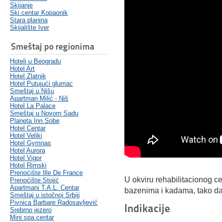
Skijanje
Ski centar Kopaonik
Stara planina
Skijalište Iver
Smeštaj po regionima
Hoteli u Beogradu
Hotel Art
Hotel Zlatnik
Hotel Putujući glumac
Smeštaj u Nišu
Apartman Milić - Niš
Hotel La Palace
Smeštaj u Novom Sadu
Planeta Inn Sobe
Hotel Centar
Hotel Veliki
Hotel Gymnas
Hotel Aurora
Hotel Vigor
Hotel Rimski
Prenoćište Ille De France
U okviru rehabilitacionog cen
Prenoćište Stojić
Apartmani T.A.L. Centar
bazenima i kadama, tako da 
Smeštaj u istočnoj Srbiji
Pivnica Barbare Radosavljević
Indikacije
Srebrno jezero
Mini spa centar