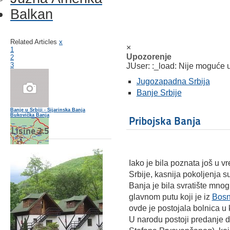
Balkan
Related Articles
x
×
1
Upozorenje
2
3
JUser: :_load: Nije moguće uč
Jugozapadna Srbija
Banje Srbije
Banje u Srbiji - Sijarinska Banja
Bukovička Banja
Pribojska Banja
Lisine 2.5
Jošanička Banja
Iako je bila poznata još u 
Srbije, kasnija pokoljenja 
Banja je bila svratište mnog
glavnom putu koji je iz
Bos
ovde je postojala bolnica u 
U narodu postoji predanje da 