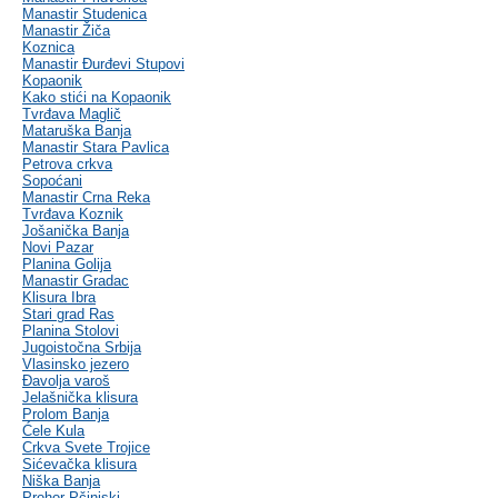
Manastir Studenica
Manastir Žiča
Koznica
Manastir Đurđevi Stupovi
Kopaonik
Kako stići na Kopaonik
Tvrđava Maglič
Mataruška Banja
Manastir Stara Pavlica
Petrova crkva
Sopoćani
Manastir Crna Reka
Tvrđava Koznik
Jošanička Banja
Novi Pazar
Planina Golija
Manastir Gradac
Klisura Ibra
Stari grad Ras
Planina Stolovi
Jugoistočna Srbija
Vlasinsko jezero
Đavolja varoš
Jelašnička klisura
Prolom Banja
Ćele Kula
Crkva Svete Trojice
Sićevačka klisura
Niška Banja
Prohor Pčinjski