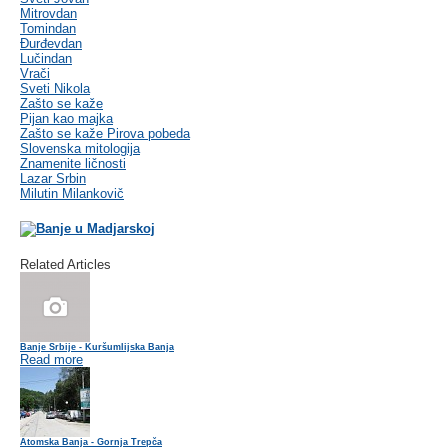
Mitrovdan
Tomindan
Đurđevdan
Lučindan
Vrači
Sveti Nikola
Zašto se kaže
Pijan kao majka
Zašto se kaže Pirova pobeda
Slovenska mitologija
Znamenite ličnosti
Lazar Srbin
Milutin Milankovič
Related Articles
Banje Srbije - Kuršumlijska Banja
Read more
Atomska Banja - Gornja Trepča