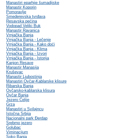
Manastiri eparhije šumadijske
Manastir Koporin
Pomoravlje
Smederevska tvrđava
Resavska pećina
Vodopad Veliki Buk
Manastir Ravanica
Vrnjačka Banja
Vrnjačka Banja - Lečenje
Vrnjačka Banja - Kako doći
Vrnjačka Banja - Klima
Vrnjačka Banja - Izvori
Vrnjačka Banja - Istorija
Kanjon Resave
Manastir Manasija
Kruševac
Manastir Ljubostinja
Manastiri Ovčar-Kablarske klisure
Ribarska Banja
Ovčarsko-kablarska klisura
Ovčar Banja
Jezero Ćelije
Grza
Manastiri u Svilajncu
Istočna Srbija
Nacionalni park Đerdap
Srebrno jezero
Golubac
Viminacijum
Soko Banja