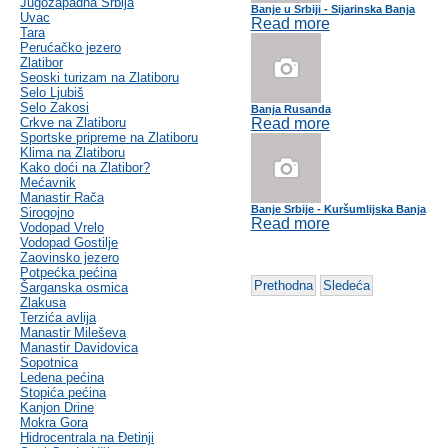
Jugozapadna Srbija
Banje u Srbiji - Sijarinska Banja
Uvac
Read more
Tara
Perućačko jezero
Zlatibor
Seoski turizam na Zlatiboru
Selo Ljubiš
Selo Zakosi
Banja Rusanda
Crkve na Zlatiboru
Read more
Sportske pripreme na Zlatiboru
Klima na Zlatiboru
Kako doći na Zlatibor?
Mećavnik
Manastir Rača
Banje Srbije - Kuršumlijska Banja
Sirogojno
Read more
Vodopad Vrelo
Vodopad Gostilje
Zaovinsko jezero
Potpećka pećina
Prethodna
Sledeća
Šarganska osmica
Zlakusa
Terzića avlija
Manastir Mileševa
Manastir Davidovica
Sopotnica
Ledena pećina
Stopića pećina
Kanjon Drine
Mokra Gora
Hidrocentrala na Đetinji