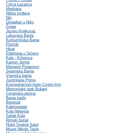
Crkva Lazarica
Medijana
Niška tvrđava
Niš
Dogadjaji u Nišu
Čegar
Jezero Krajkovac
Lukovska Banja
Kuršumlijska Banja
Pločnik
Hisar
Elektrana u Sićevu
Kale - Krševica
Kanjon Jerme
Manastir Poganovo
Sijarinska Banja
Vranjska banja
Justinijana Prima
Koncentracioni logor Crveni krst
Memorijalni park Bubanj
Cerjanska pećina
Banja topilo
Beograd
Kalemegdan
Kula Nebojša
Sahat Kula
Rimski bunar
Hram Svetog Save
Muzej Nikole Tesle