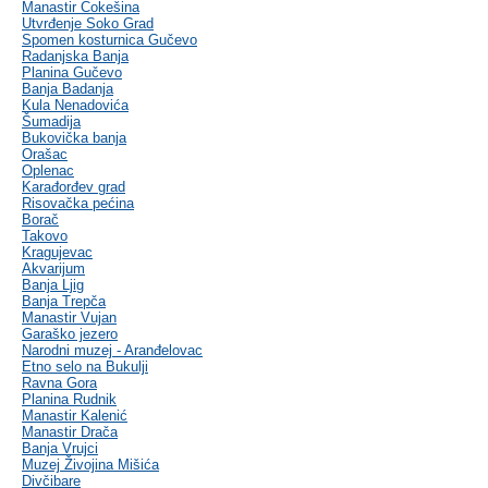
Manastir Čokešina
Utvrđenje Soko Grad
Spomen kosturnica Gučevo
Radanjska Banja
Planina Gučevo
Banja Badanja
Kula Nenadovića
Šumadija
Bukovička banja
Orašac
Oplenac
Karađorđev grad
Risovačka pećina
Borač
Takovo
Kragujevac
Akvarijum
Banja Ljig
Banja Trepča
Manastir Vujan
Garaško jezero
Narodni muzej - Aranđelovac
Etno selo na Bukulji
Ravna Gora
Planina Rudnik
Manastir Kalenić
Manastir Drača
Banja Vrujci
Muzej Živojina Mišića
Divčibare