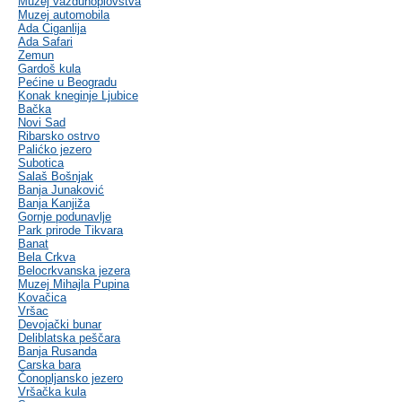
Muzej vazduhoplovstva
Muzej automobila
Ada Ciganlija
Ada Safari
Zemun
Gardoš kula
Pećine u Beogradu
Konak kneginje Ljubice
Bačka
Novi Sad
Ribarsko ostrvo
Palićko jezero
Subotica
Salaš Bošnjak
Banja Junaković
Banja Kanjiža
Gornje podunavlje
Park prirode Tikvara
Banat
Bela Crkva
Belocrkvanska jezera
Muzej Mihajla Pupina
Kovačica
Vršac
Devojački bunar
Deliblatska peščara
Banja Rusanda
Carska bara
Čonopljansko jezero
Vršačka kula