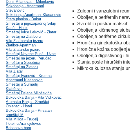
Donji Milanovac - Milenković
Sokobanja - Apartmani
Stevanović
Zglobni i vanzglobni reu
Sokobanja Apartmani Klasanovic
Oboljenja perifernih nera
Stara planina - Dukat
Smeštaj u jugozapadnoj Srbiji
Svi oblici postraumatskih 
Katići - Hotel
Oboljenja kičmenog stub
Smeštaj Ivice Leković - Zlatar
Oboljenja periferne cirkul
Smestaj na Zlatiboru
Vila Zlatiborska jezera
Hronična ginekološka obo
Zlatibor-Apartmani
Hronična kožna oboljenja
Vila Zlatarsko jezero
Smeštaj Nevene Purić - Uvac
Oboljenja digestivnog i hi
Smeštaj na jezeru Perućac
Stanja posle hirurških int
Smeštaj u Sopotnici
Smeštaj na Zlataru
Mikrokalkulozna stanja uri
Vila Zlatar
Smeštaj Ivanović - Kremna
Apartmani Klasanovic
Smeštaj u Šumadiji
Klatičevo
Smeštaj Dejana Miloševića
Bukovička Banja - Vila Vidikovac
Atomska Banja - Smeštaj
Oplenac - Hotel
Bukovička Banja - Privatan
smeštaj M
Vila Milica - Trudelj
Hoteli u Arandjelovcu
Bobanova bara