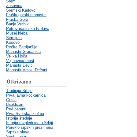
Srem
Zasavica
Sremski Karlovci
Fruškogorski manastiri
Fruška Gora
Banja Vrdnik
Petrovaradinska tvrđava
Muzej hleba
Sirmijum
Kosovo
Pećka Patrijaršija
Manastir Gračanica
Velika Hoča
Vojinovića most
Manastir Devič
Manastir Visoki Dečani
Otkrivamo
Tradicija Srbije
Prva javna kockarnica
Gusle
Biciklizam
Prvi patenti
Prva Svetska izložba
Istorija štednje
Istorija razglednica u Srbiji
Poreklo srpskih prezimena
Srpske slave
Sveti Jovan