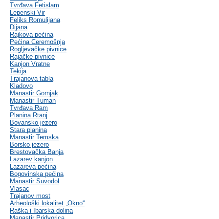
Tvrđava Fetislam
Lepenski Vir
Feliks Romulijana
Dijana
Rajkova pećina
Pećina Ceremošnja
Rogljevačke pivnice
Rajačke pivnice
Kanjon Vratne
Tekija
Trajanova tabla
Kladovo
Manastir Gornjak
Manastir Tuman
Tvrđava Ram
Planina Rtanj
Bovansko jezero
Stara planina
Manastir Temska
Borsko jezero
Brestovačka Banja
Lazarev kanjon
Lazareva pećina
Bogovinska pećina
Manastir Suvodol
Vlasac
Trajanov most
Arheološki lokalitet „Okno“
Raška i Ibarska dolina
Manastir Pridvorica