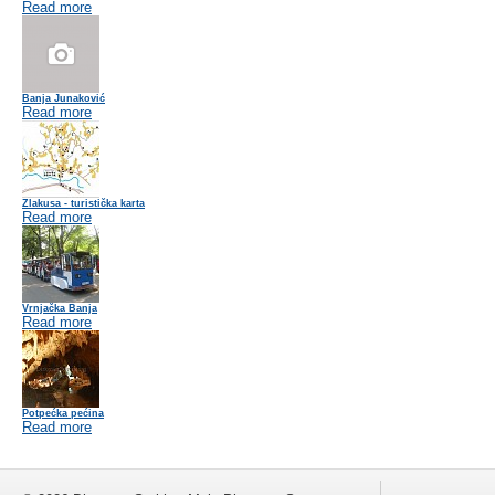
Read more
Banja Junaković
Read more
Zlakusa - turistička karta
Read more
Vrnjačka Banja
Read more
Potpećka pećina
Read more