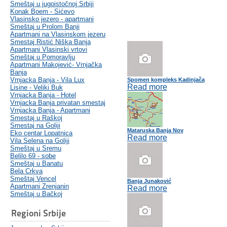
Smeštaj u jugoistočnoj Srbiji
Konak Boem - Sićevo
Vlasinsko jezero - apartmani
Smeštaj u Prolom Banji
Apartmani na Vlasinskom jezeru
Smestaj Ristić Niška Banja
Apartmani Vlasinski vrtovi
Smeštaj u Pomoravlju
Apartmani Makojević- Vrnjačka
Banja
Vrnjacka Banja - Vila Lux
Spomen kompleks Kadinjača
Read more
Lisine - Veliki Buk
Vrnjacka Banja - Hotel
Vrnjacka Banja privatan smestaj
Vrnjacka Banja - Apartmani
Smestaj u Raškoj
Smestaj na Goliji
Mataruska Banja Nov
Eko centar Lopatnica
Read more
Vila Selena na Goliji
Smeštaj u Sremu
Belilo 69 - sobe
Smeštaj u Banatu
Bela Crkva
Smeštaj Vencel
Banja Junaković
Apartmani Zrenjanin
Read more
Smeštaj u Bačkoj
Regioni Srbije