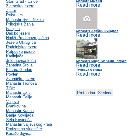
Stari Grad - Užice
Manastir Suvodol
Read more
Zlatarsko jezero
Zlatar
Reka Lim
Manastir Sveti Nikola
Pribojska Banja
Ivanjica
Manastiri u opštini Svilajnac
Daićko jezero
Read more
Hadži-Prodanova pećina
Jezero Okruglica
Radoinjsko jezero
Potpećko jezero
Kadinjača
Jokanovića kuća
Manastiri Srbije: Manastir Temska
Read more
Zapadna Srbija
Klisura Gradac
Tvrdjava Golubac
Read more
Povlen
Zvorničko jezero
Manastir Tronoša
Tršić
Manastir Lelić
Prethodna
Sledeća
Manastir Ćelije
Valjevo
Brankovina
Manastir Kaona
Banja Koviljača
Sela Kosjerića
Manastiri valjevskog kraja
Podzemno sklonište
Karađorđevića