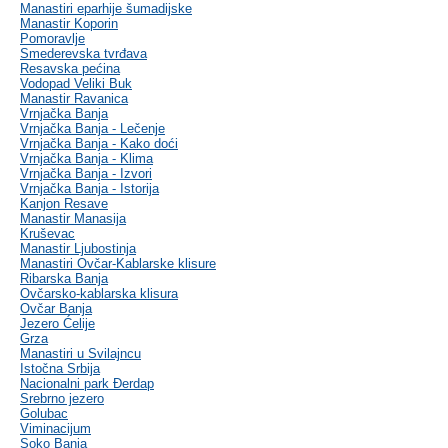
Manastiri eparhije šumadijske
Manastir Koporin
Pomoravlje
Smederevska tvrđava
Resavska pećina
Vodopad Veliki Buk
Manastir Ravanica
Vrnjačka Banja
Vrnjačka Banja - Lečenje
Vrnjačka Banja - Kako doći
Vrnjačka Banja - Klima
Vrnjačka Banja - Izvori
Vrnjačka Banja - Istorija
Kanjon Resave
Manastir Manasija
Kruševac
Manastir Ljubostinja
Manastiri Ovčar-Kablarske klisure
Ribarska Banja
Ovčarsko-kablarska klisura
Ovčar Banja
Jezero Ćelije
Grza
Manastiri u Svilajncu
Istočna Srbija
Nacionalni park Đerdap
Srebrno jezero
Golubac
Viminacijum
Soko Banja