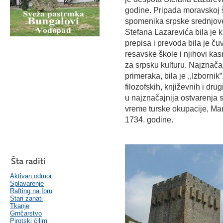
godine. Pripada moravskoj šk
spomenika srpske srednjov
Stefana Lazarevića bila je k
prepisa i prevoda bila je čuv
resavske škole i njihovi kas
za srpsku kulturu. Najznačaj
primeraka, bila je ,,Izbornik
filozofskih, književnih i dr
u najznačajnija ostvarenja 
vreme turske okupacije, Man
1734. godine.
Šta raditi
Aktivan odmor
Splavarenje
Rafting na Ibru
Stari zanati
Tkanje
Grnčarstvo
Pirotski ćilim