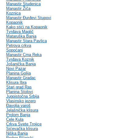
Manastir Studenica
Manastir Žiča
Koznica
Manastir Đurđevi Stupovi
Kopaonik
Kako stići na Kopaonik
Tvrđava Maglič
Mataruška Banja
Manastir Stara Pavlica
Petrova crkva
Sopoćani
Manastir Crna Reka
Tvrđava Koznik
Jošanička Banja
Novi Pazar
Planina Golija
Manastir Gradac
Klisura Ibra
Stari grad Ras
Planina Stolovi
Jugoistočna Srbija
Vlasinsko jezero
Đavolja varoš
Jelašnička klisura
Prolom Banja
Ćele Kula
Crkva Svete Trojice
Sićevačka klisura
Niška Banja
Prohor Pčinjski