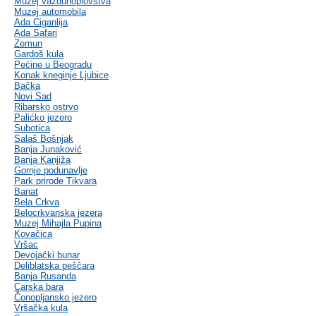
Muzej vazduhoplovstva
Muzej automobila
Ada Ciganlija
Ada Safari
Zemun
Gardoš kula
Pećine u Beogradu
Konak kneginje Ljubice
Bačka
Novi Sad
Ribarsko ostrvo
Palićko jezero
Subotica
Salaš Bošnjak
Banja Junaković
Banja Kanjiža
Gornje podunavlje
Park prirode Tikvara
Banat
Bela Crkva
Belocrkvanska jezera
Muzej Mihajla Pupina
Kovačica
Vršac
Devojački bunar
Deliblatska peščara
Banja Rusanda
Carska bara
Čonopljansko jezero
Vršačka kula