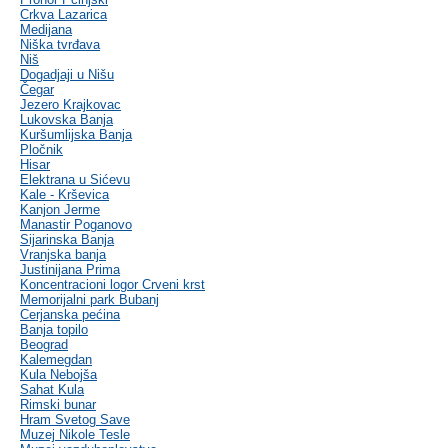
Crkva Lazarica
Medijana
Niška tvrđava
Niš
Dogadjaji u Nišu
Čegar
Jezero Krajkovac
Lukovska Banja
Kuršumlijska Banja
Pločnik
Hisar
Elektrana u Sićevu
Kale - Krševica
Kanjon Jerme
Manastir Poganovo
Sijarinska Banja
Vranjska banja
Justinijana Prima
Koncentracioni logor Crveni krst
Memorijalni park Bubanj
Cerjanska pećina
Banja topilo
Beograd
Kalemegdan
Kula Nebojša
Sahat Kula
Rimski bunar
Hram Svetog Save
Muzej Nikole Tesle