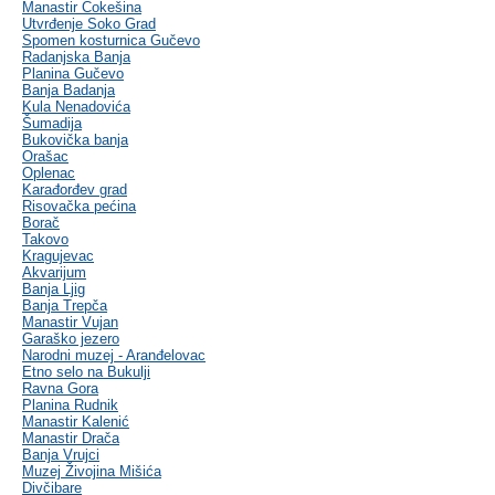
Manastir Čokešina
Utvrđenje Soko Grad
Spomen kosturnica Gučevo
Radanjska Banja
Planina Gučevo
Banja Badanja
Kula Nenadovića
Šumadija
Bukovička banja
Orašac
Oplenac
Karađorđev grad
Risovačka pećina
Borač
Takovo
Kragujevac
Akvarijum
Banja Ljig
Banja Trepča
Manastir Vujan
Garaško jezero
Narodni muzej - Aranđelovac
Etno selo na Bukulji
Ravna Gora
Planina Rudnik
Manastir Kalenić
Manastir Drača
Banja Vrujci
Muzej Živojina Mišića
Divčibare