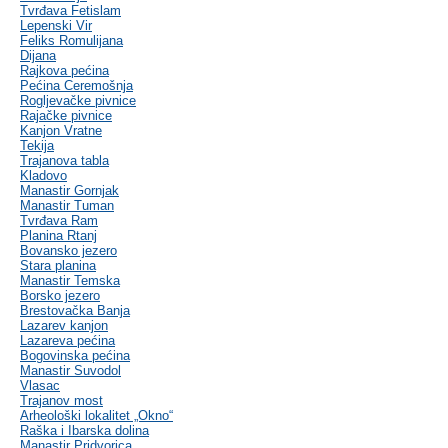
Tvrđava Fetislam
Lepenski Vir
Feliks Romulijana
Dijana
Rajkova pećina
Pećina Ceremošnja
Rogljevačke pivnice
Rajačke pivnice
Kanjon Vratne
Tekija
Trajanova tabla
Kladovo
Manastir Gornjak
Manastir Tuman
Tvrđava Ram
Planina Rtanj
Bovansko jezero
Stara planina
Manastir Temska
Borsko jezero
Brestovačka Banja
Lazarev kanjon
Lazareva pećina
Bogovinska pećina
Manastir Suvodol
Vlasac
Trajanov most
Arheološki lokalitet „Okno“
Raška i Ibarska dolina
Manastir Pridvorica