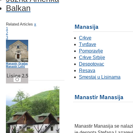
Balkan
Related Articles
x
Manasija
1
2
3
Crkve
Tvrđave
Pomoravlje
Crkve Srbije
Despotovac
Manastir Gradac
Manastir Lelić
Resava
Lisine 2.5
Smestaj u Lisinama
Manastir Kalenić
Manastir Manasija
Manastir Manasija se nalaz
je despota Stefana Lazarevi