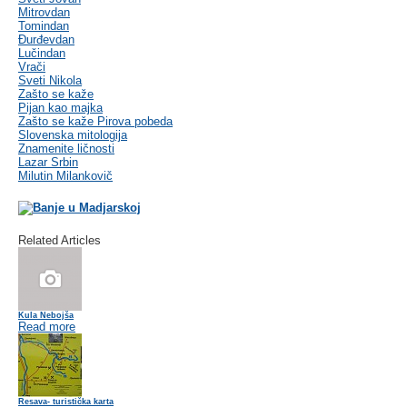
Mitrovdan
Tomindan
Đurđevdan
Lučindan
Vrači
Sveti Nikola
Zašto se kaže
Pijan kao majka
Zašto se kaže Pirova pobeda
Slovenska mitologija
Znamenite ličnosti
Lazar Srbin
Milutin Milankovič
Related Articles
Kula Nebojša
Read more
Resava- turistička karta