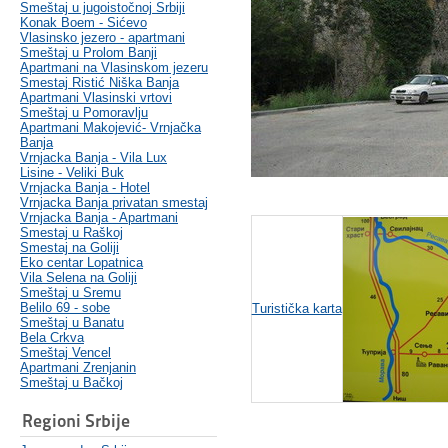
Smeštaj u jugoistočnoj Srbiji
Konak Boem - Sićevo
Vlasinsko jezero - apartmani
Smeštaj u Prolom Banji
Apartmani na Vlasinskom jezeru
Smestaj Ristić Niška Banja
Apartmani Vlasinski vrtovi
Smeštaj u Pomoravlju
Apartmani Makojević- Vrnjačka
Banja
Vrnjacka Banja - Vila Lux
Lisine - Veliki Buk
Vrnjacka Banja - Hotel
Vrnjacka Banja privatan smestaj
Vrnjacka Banja - Apartmani
Smestaj u Raškoj
Smestaj na Goliji
Eko centar Lopatnica
Vila Selena na Goliji
Smeštaj u Sremu
Belilo 69 - sobe
Turistička karta
Smeštaj u Banatu
Bela Crkva
Smeštaj Vencel
Apartmani Zrenjanin
Smeštaj u Bačkoj
Regioni Srbije