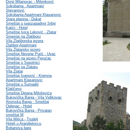
Donji Milanovac - Milenković
Sokobanja - Apartmani
Stevanović
Sokobanja Apartmani Klasanovic
Stara planina - Dukat
Smeštaj u jugozapadnoj Srbiji
Katići - Hotel
Smeštaj Ivice Leković - Zlatar
Smestaj na Zlatiboru
Vila Zlatiborska jezera
Zlatibor-Apartmani
Vila Zlatarsko jezero
Smeštaj Nevene Purić - Uvac
Smeštaj na jezeru Perućac
Smeštaj u Sopotnici
Smeštaj na Zlataru
Vila Zlatar
Smeštaj Ivanović - Kremna
Apartmani Klasanovic
Smeštaj u Šumadiji
Klatičevo
Smeštaj Dejana Miloševića
Bukovička Banja - Vila Vidikovac
Atomska Banja - Smeštaj
Oplenac - Hotel
Bukovička Banja - Privatan
smeštaj M
Vila Milica - Trudelj
Hoteli u Arandjelovcu
Bobanova bara