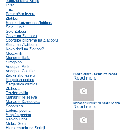
Jugozapadna Srbija
Uvac
Tara
Perućačko jezero
Zlatibor
Seoski turizam na Zlatiboru
Selo Ljubiš
Selo Zakosi
Crkve na Zlatiboru
Sportske pripreme na Zlatiboru
Klima na Zlatiboru
Kako doći na Zlatibor?
Mećavnik
Manastir Rača
Sirogojno
Vodopad Vrelo
Vodopad Gostilje
Ruske crkve - Sergejev Posad
Zaovinsko jezero
Read more
Potpećka pećina
Šarganska osmica
Zlakusa
Terzića avlija
Manastir Mileševa
Manastir Davidovica
Manastiri Srbije: Manastir Kaona
Sopotnica
Read more
Ledena pećina
Stopića pećina
Kanjon Drine
Mokra Gora
Hidrocentrala na Đetinji