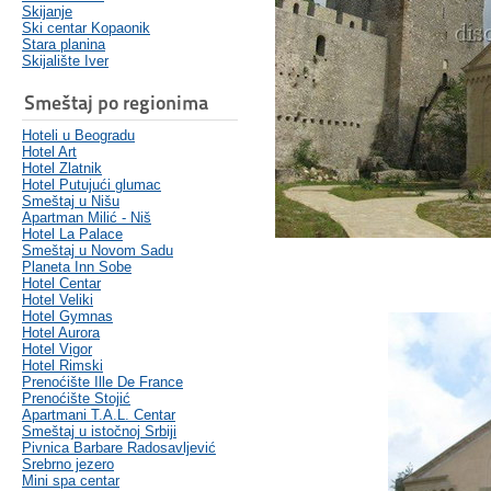
Skijanje
Ski centar Kopaonik
Stara planina
Skijalište Iver
Smeštaj po regionima
Hoteli u Beogradu
Hotel Art
Hotel Zlatnik
Hotel Putujući glumac
Smeštaj u Nišu
Apartman Milić - Niš
Hotel La Palace
Smeštaj u Novom Sadu
Planeta Inn Sobe
Hotel Centar
Hotel Veliki
Hotel Gymnas
Hotel Aurora
Hotel Vigor
Hotel Rimski
Prenoćište Ille De France
Prenoćište Stojić
Apartmani T.A.L. Centar
Smeštaj u istočnoj Srbiji
Pivnica Barbare Radosavljević
Srebrno jezero
Mini spa centar