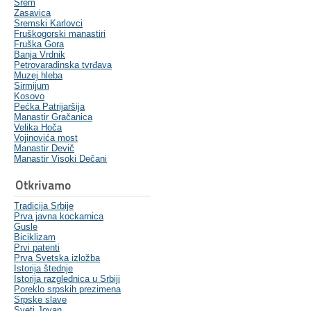
Srem
Zasavica
Sremski Karlovci
Fruškogorski manastiri
Fruška Gora
Banja Vrdnik
Petrovaradinska tvrđava
Muzej hleba
Sirmijum
Kosovo
Pećka Patrijaršija
Manastir Gračanica
Velika Hoča
Vojinovića most
Manastir Devič
Manastir Visoki Dečani
Otkrivamo
Tradicija Srbije
Prva javna kockarnica
Gusle
Biciklizam
Prvi patenti
Prva Svetska izložba
Istorija štednje
Istorija razglednica u Srbiji
Poreklo srpskih prezimena
Srpske slave
Sveti Jovan