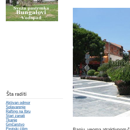
Šta raditi
Aktivan odmor
Splavarenje
Rafting na Ibru
Stari zanati
Tkanje
Grnčarstvo
Pirotski ćilim
Banju veoma atraktivnom či