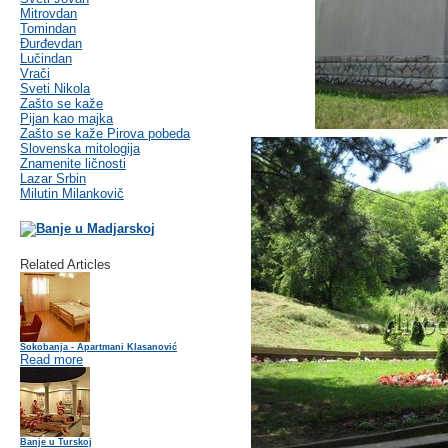
Mitrovdan
Tomindan
Đurđevdan
Lučindan
Vrači
Sveti Nikola
Zašto se kaže
Pijan kao majka
Zašto se kaže Pirova pobeda
Slovenska mitologija
Znamenite ličnosti
Lazar Srbin
Milutin Milankovič
Related Articles
Sokobanja - Apartmani Klasanović
Read more
Banje u Turskoj