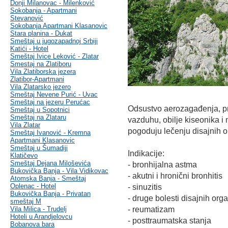
Donji Milanovac - Milenković
Sokobanja - Apartmani
Stevanović
Sokobanja Apartmani Klasanovic
Stara planina - Dukat
Smeštaj u jugozapadnoj Srbiji
Katići - Hotel
Smeštaj Ivice Leković - Zlatar
Smestaj na Zlatiboru
Vila Zlatiborska jezera
Zlatibor-Apartmani
Vila Zlatarsko jezero
Smeštaj Nevene Purić - Uvac
Smeštaj na jezeru Perućac
Odsustvo aerozagađenja, pr
Smeštaj u Sopotnici
Smeštaj na Zlataru
vazduhu, obilje kiseonika i
Vila Zlatar
pogoduju lečenju disajnih o
Smeštaj Ivanović - Kremna
Apartmani Klasanovic
Smeštaj u Šumadiji
Indikacije:
Klatičevo
Smeštaj Dejana Miloševića
- bronhijalna astma
Bukovička Banja - Vila Vidikovac
- akutni i hronični bronhitis
Atomska Banja - Smeštaj
Oplenac - Hotel
- sinuzitis
Bukovička Banja - Privatan
- druge bolesti disajnih org
smeštaj M
Vila Milica - Trudelj
- reumatizam
Hoteli u Arandjelovcu
- posttraumatska stanja
Bobanova bara