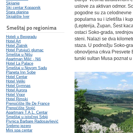
Skijanje
uslove za aktivan odmor. S
Ski centar Kopaonik
Stara planina
pogodne su za celodnevne iz
Skijalište Iver
popularna su i izletišta i ku
(Lepterija, Župan, Šest kac
Smeštaj po regionima
ostaci Soko-grada, srednjo
Hoteli u Beogradu
steni. Nalazi se dva kilome
Hotel Art
staza. U podnožju Soko-gra
Hotel Zlatnik
Hotel Putujući glumac
obnovljena crkva Presvete 
Smeštaj u Nišu
turski sultan Musa poznat 
Apartman Milić - Niš
Hotel La Palace
Smeštaj u Novom Sadu
Planeta Inn Sobe
Hotel Centar
Hotel Veliki
Hotel Gymnas
Hotel Aurora
Hotel Vigor
Hotel Rimski
Prenoćište Ille De France
Prenoćište Stojić
Apartmani T.A.L. Centar
Smeštaj u istočnoj Srbiji
Pivnica Barbare Radosavljević
Srebrno jezero
Mini spa centar