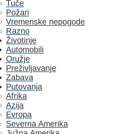
Tuče
Požari
Vremenske nepogode
Razno
Životinje
Automobili
Oružje
Preživljavanje
Zabava
Putovanja
Afrika
Azija
Evropa
Severna Amerika
Južna Amerika