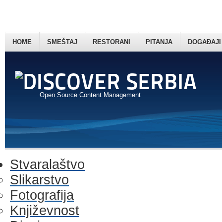
HOME
SMEŠTAJ
RESTORANI
PITANJA
DOGAĐAJI
Open Source Content Management
Stvaralaštvo
Slikarstvo
Fotografija
Književnost