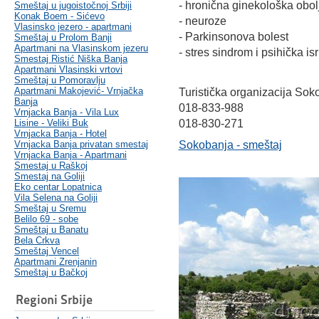
- hronična ginekološka obol
Smeštaj u jugoistočnoj Srbiji
Konak Boem - Sićevo
- neuroze
Vlasinsko jezero - apartmani
- Parkinsonova bolest
Smeštaj u Prolom Banji
Apartmani na Vlasinskom jezeru
- stres sindrom i psihička is
Smestaj Ristić Niška Banja
Apartmani Vlasinski vrtovi
Smeštaj u Pomoravlju
Apartmani Makojević- Vrnjačka
Turistička organizacija Sok
Banja
018-833-988
Vrnjacka Banja - Vila Lux
Lisine - Veliki Buk
018-830-271
Vrnjacka Banja - Hotel
Vrnjacka Banja privatan smestaj
Sokobanja - smeštaj
Vrnjacka Banja - Apartmani
Smestaj u Raškoj
Smestaj na Goliji
Eko centar Lopatnica
Vila Selena na Goliji
Smeštaj u Sremu
Belilo 69 - sobe
Smeštaj u Banatu
Bela Crkva
Smeštaj Vencel
Apartmani Zrenjanin
Smeštaj u Bačkoj
Regioni Srbije