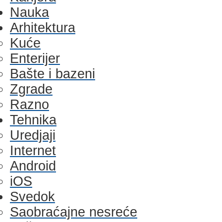
Nauka
Arhitektura
Kuće
Enterijer
Bašte i bazeni
Zgrade
Razno
Tehnika
Uredjaji
Internet
Android
iOS
Svedok
Saobraćajne nesreće