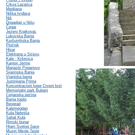
Crkva Lazarica
Medijana
Niška tvrđava
Niš
Dogadjaji u Nišu
Čegar
Jezero Krajkovac
Lukovska Banja
Kuršumlijska Banja
Pločnik
Hisar
Elektrana u Sićevu
Kale - Krševica
Kanjon Jerme
Manastir Poganovo
Sijarinska Banja
Vranjska banja
Justinijana Prima
Koncentracioni logor Crveni krst
Memorijalni park Bubanj
Cerjanska pećina
Banja topilo
Beograd
Kalemegdan
Kula Nebojša
Sahat Kula
Rimski bunar
Hram Svetog Save
Muzej Nikole Tesle