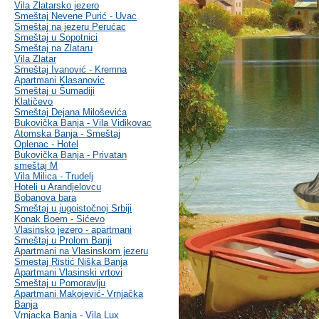
Vila Zlatarsko jezero
Smeštaj Nevene Purić - Uvac
Smeštaj na jezeru Perućac
Smeštaj u Sopotnici
Smeštaj na Zlataru
Vila Zlatar
Smeštaj Ivanović - Kremna
Apartmani Klasanovic
Smeštaj u Šumadiji
Klatičevo
Smeštaj Dejana Miloševića
Bukovička Banja - Vila Vidikovac
Atomska Banja - Smeštaj
Oplenac - Hotel
Bukovička Banja - Privatan
smeštaj M
Vila Milica - Trudelj
Hoteli u Arandjelovcu
Bobanova bara
Smeštaj u jugoistočnoj Srbiji
Konak Boem - Sićevo
Vlasinsko jezero - apartmani
Smeštaj u Prolom Banji
Apartmani na Vlasinskom jezeru
Smestaj Ristić Niška Banja
Apartmani Vlasinski vrtovi
Smeštaj u Pomoravlju
Apartmani Makojević- Vrnjačka
Banja
Vrnjacka Banja - Vila Lux