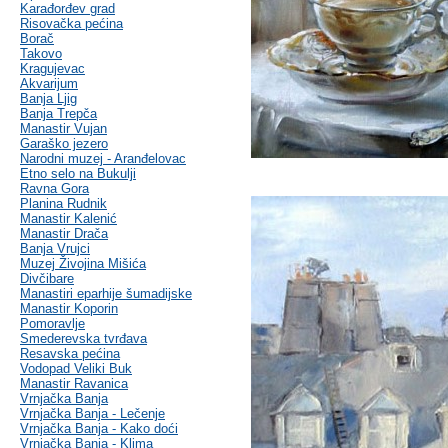
Karađorđev grad
Risovačka pećina
Borač
Takovo
Kragujevac
Akvarijum
Banja Ljig
Banja Trepča
Manastir Vujan
Garaško jezero
Narodni muzej - Aranđelovac
Etno selo na Bukulji
Ravna Gora
Planina Rudnik
Manastir Kalenić
Manastir Drača
Banja Vrujci
Muzej Živojina Mišića
Divčibare
Manastiri eparhije šumadijske
Manastir Koporin
Pomoravlje
Smederevska tvrđava
Resavska pećina
Vodopad Veliki Buk
Manastir Ravanica
Vrnjačka Banja
Vrnjačka Banja - Lečenje
Vrnjačka Banja - Kako doći
Vrnjačka Banja - Klima