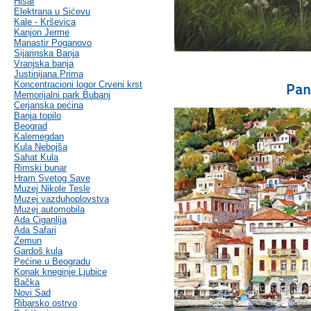
Hisar
Elektrana u Sićevu
Kale - Krševica
Kanjon Jerme
Manastir Poganovo
Sijarinska Banja
Vranjska banja
Justinijana Prima
Koncentracioni logor Crveni krst
Pan
Memorijalni park Bubanj
Cerjanska pećina
Banja topilo
Beograd
Kalemegdan
Kula Nebojša
Sahat Kula
Rimski bunar
Hram Svetog Save
Muzej Nikole Tesle
Muzej vazduhoplovstva
Muzej automobila
Ada Ciganlija
Ada Safari
Zemun
Gardoš kula
Pećine u Beogradu
Konak kneginje Ljubice
Bačka
Novi Sad
Ribarsko ostrvo