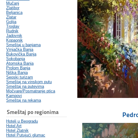
Mučanj
Zlatibor
Beljanica
Zlatar
Golija
Troglav
Rudnik
Jadovnik
Kopaonik
Smeštaj u banjama
Vrnjačka Banja
Bukovička Banja
Sokobanja
Atomska Banja
Prolom Banja
Niška Banja
Seoski turizam
Smeštaj na vinskom putu
Smeštaj na putevima
Močvare/Posmatranje ptica
Kampovi
Smeštaj na rekama
Smeštaj po regionima
Pedr
Hoteli u Beogradu
Hotel Art
Hotel Zlatnik
Hotel Putujući glumac