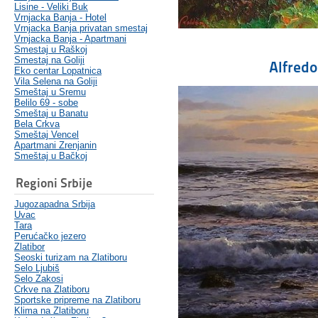
Lisine - Veliki Buk
Vrnjacka Banja - Hotel
Vrnjacka Banja privatan smestaj
Vrnjacka Banja - Apartmani
Smestaj u Raškoj
Smestaj na Goliji
Alfredo
Eko centar Lopatnica
Vila Selena na Goliji
Smeštaj u Sremu
Belilo 69 - sobe
Smeštaj u Banatu
Bela Crkva
Smeštaj Vencel
Apartmani Zrenjanin
Smeštaj u Bačkoj
Regioni Srbije
Jugozapadna Srbija
Uvac
Tara
Perućačko jezero
Zlatibor
Seoski turizam na Zlatiboru
Selo Ljubiš
Selo Zakosi
Crkve na Zlatiboru
Sportske pripreme na Zlatiboru
Klima na Zlatiboru