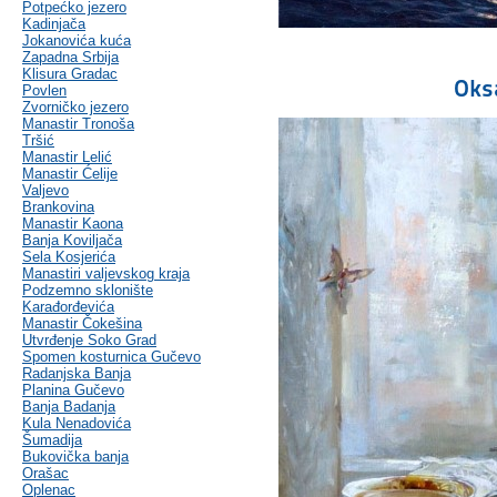
Potpećko jezero
Kadinjača
Jokanovića kuća
Zapadna Srbija
Klisura Gradac
Oks
Povlen
Zvorničko jezero
Manastir Tronoša
Tršić
Manastir Lelić
Manastir Ćelije
Valjevo
Brankovina
Manastir Kaona
Banja Koviljača
Sela Kosjerića
Manastiri valjevskog kraja
Podzemno sklonište
Karađorđevića
Manastir Čokešina
Utvrđenje Soko Grad
Spomen kosturnica Gučevo
Radanjska Banja
Planina Gučevo
Banja Badanja
Kula Nenadovića
Šumadija
Bukovička banja
Orašac
Oplenac