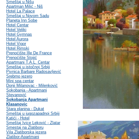
Smeštaj u Nišu
Apartman Milić - Niš
Hotel La Palace
Smeštaj u Novom Sadu
Planeta Inn Sobe
Hotel Centar
Hotel Veliki
Hotel Gymnas
Hotel Aurora
Hotel Vigor
Hotel Rimski
Prenoćište Ille De France
Prenoćište Stojić
Apartmani T.A.L. Centar
Smeštaj u istočnoj Srbiji
Pivnica Barbare Radosavljević
Srebrno jezero
Mini spa centar
Donji Milanovac - Milenković
Sokobanja - Apartmani
Stevanović
Sokobanja Apartmani
Klasanovic
Stara planina - Dukat
Smeštaj u jugozapadnoj Srbiji
Katići - Hotel
Smeštaj Ivice Leković - Zlatar
Smestaj na Zlatiboru
Vila Zlatiborska jezera
Zlatibor-Apartmani