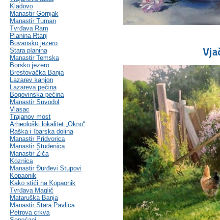
Kladovo
Manastir Gornjak
Manastir Tuman
Tvrđava Ram
Planina Rtanj
Bovansko jezero
Vja
Stara planina
Manastir Temska
Borsko jezero
Brestovačka Banja
Lazarev kanjon
Lazareva pećina
Bogovinska pećina
Manastir Suvodol
Vlasac
Trajanov most
Arheološki lokalitet „Okno“
Raška i Ibarska dolina
Manastir Pridvorica
Manastir Studenica
Manastir Žiča
Koznica
Manastir Đurđevi Stupovi
Kopaonik
Kako stići na Kopaonik
Tvrđava Maglič
Mataruška Banja
Manastir Stara Pavlica
Petrova crkva
Sopoćani