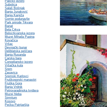
Palićko jezero
Subotica
Salaš Bošnjak
Banja Junaković
Banja Kanjiža
Gornje podunavlje
Park prirode Tikvara
Banat
Bela Crkva
Belocrkvanska jezera
Muzej Mihajla Pupina
Kovačica
Vršac
Devojački bunar
Deliblatska peščara
Banja Rusanda
Carska bara
Čonopljansko jezero
Vršačka kula
Srem
Zasavica
Sremski Karlovci
Fruškogorski manastiri
Fruška Gora
Banja Vrdnik
Petrovaradinska tvrđava
Muzej hleba
Sirmijum
Kosovo
Pećka Patrijaršija