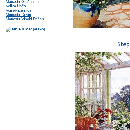
Manastir Gračanica
Velika Hoča
Vojinovića most
Manastir Devič
Manastir Visoki Dečani
Step