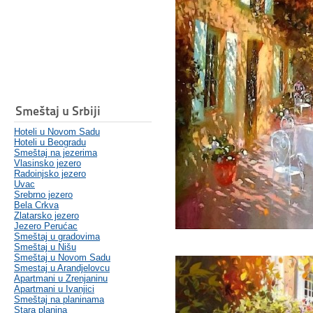
Smeštaj u Srbiji
Hoteli u Novom Sadu
Hoteli u Beogradu
Smeštaj na jezerima
Vlasinsko jezero
Radoinjsko jezero
Uvac
Srebrno jezero
Bela Crkva
Zlatarsko jezero
Jezero Perućac
Smeštaj u gradovima
Smeštaj u Nišu
Smeštaj u Novom Sadu
Smestaj u Arandjelovcu
Apartmani u Zrenjaninu
Apartmani u Ivanjici
Smeštaj na planinama
Stara planina