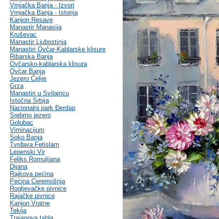
Vrnjačka Banja - Izvori
Vrnjačka Banja - Istorija
Kanjon Resave
Manastir Manasija
Kruševac
Manastir Ljubostinja
Manastiri Ovčar-Kablarske klisure
Ribarska Banja
Ovčarsko-kablarska klisura
Ovčar Banja
Jezero Ćelije
Grza
Manastiri u Svilajncu
Istočna Srbija
Nacionalni park Đerdap
Srebrno jezero
Golubac
Viminacijum
Soko Banja
Tvrđava Fetislam
Lepenski Vir
Feliks Romulijana
Dijana
Rajkova pećina
Pećina Ceremošnja
Rogljevačke pivnice
Rajačke pivnice
Kanjon Vratne
Tekija
Trajanova tabla