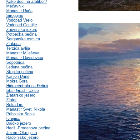
Kako doći na Zlatibor?
Mećavnik
Manastir Rača
Sirogojno
Vodopad Vrelo
Vodopad Gostilje
Zaovinsko jezero
Potpećka pećina
Šarganska osmica
Zlakusa
Terzića avlija
Manastir Mileševa
Manastir Davidovica
Sopotnica
Ledena pećina
Stopića pećina
Kanjon Drine
Mokra Gora
Hidrocentrala na Đetinji
Stari Grad - Užice
Zlatarsko jezero
Zlatar
Reka Lim
Manastir Sveti Nikola
Pribojska Banja
Ivanjica
Daićko jezero
Hadži-Prodanova pećina
Jezero Okruglica
Radoinjsko jezero