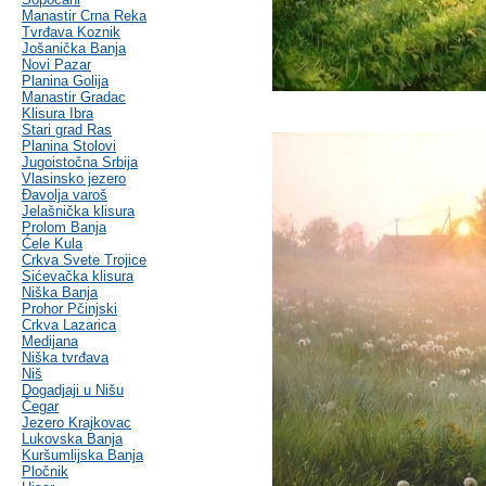
Manastir Crna Reka
Tvrđava Koznik
Jošanička Banja
Novi Pazar
Planina Golija
Manastir Gradac
Klisura Ibra
Stari grad Ras
Planina Stolovi
Jugoistočna Srbija
Vlasinsko jezero
Đavolja varoš
Jelašnička klisura
Prolom Banja
Ćele Kula
Crkva Svete Trojice
Sićevačka klisura
Niška Banja
Prohor Pčinjski
Crkva Lazarica
Medijana
Niška tvrđava
Niš
Dogadjaji u Nišu
Čegar
Jezero Krajkovac
Lukovska Banja
Kuršumlijska Banja
Pločnik