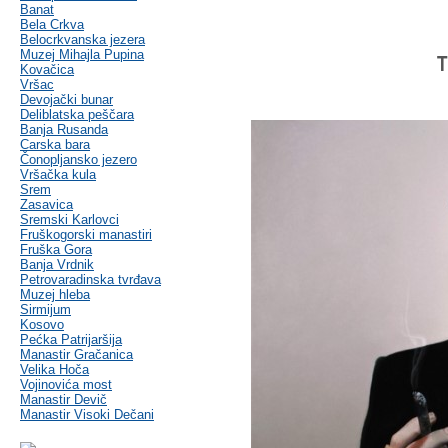
Banat
Bela Crkva
Belocrkvanska jezera
Muzej Mihajla Pupina
T
Kovačica
Vršac
Devojački bunar
Deliblatska peščara
Banja Rusanda
Carska bara
Čonopljansko jezero
Vršačka kula
Srem
Zasavica
Sremski Karlovci
Fruškogorski manastiri
Fruška Gora
Banja Vrdnik
Petrovaradinska tvrđava
Muzej hleba
Sirmijum
Kosovo
Pećka Patrijaršija
Manastir Gračanica
Velika Hoča
Vojinovića most
Manastir Devič
Manastir Visoki Dečani