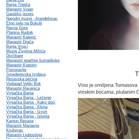
Banja Trepča
Manastir Vujan
Garaško jezero
Narodni muzej - Aranđelovac
Etno selo na Bukulji
Ravna Gora
Planina Rudnik
Manastir Kalenić
Manastir Drača
Banja Vrujci
Muzej Živojina Mišića
Divčibare
Manastiri eparhije šumadijske
Manastir Koporin
Pomoravlje
T
Smederevska tvrđava
Resavska pećina
Vodopad Veliki Buk
Vino je omiljena Tomasova t
Manastir Ravanica
vinskim bocama, plutanim č
Vrnjačka Banja
Vrnjačka Banja - Lečenje
Vrnjačka Banja - Kako doći
Vrnjačka Banja - Klima
Vrnjačka Banja - Izvori
Vrnjačka Banja - Istorija
Kanjon Resave
Manastir Manasija
Kruševac
Manastir Ljubostinja