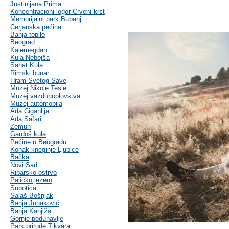
Justinijana Prima
Koncentracioni logor Crveni krst
Memorijalni park Bubanj
Cerjanska pećina
Banja topilo
Beograd
Kalemegdan
Kula Nebojša
Sahat Kula
Rimski bunar
Hram Svetog Save
Muzej Nikole Tesle
Muzej vazduhoplovstva
Muzej automobila
Ada Ciganlija
Ada Safari
Zemun
Gardoš kula
Pećine u Beogradu
Konak kneginje Ljubice
Bačka
Novi Sad
Ribarsko ostrvo
Palićko jezero
Subotica
Salaš Bošnjak
Banja Junaković
Banja Kanjiža
Gornje podunavlje
Park prirode Tikvara