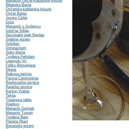
Manastiri Ovčar-Kablarske klisure
Ribarska Banja
Ovčarsko-kablarska klisura
Ovčar Banja
Jezero Ćelije
Grza
Manastiri u Svilajncu
Istočna Srbija
Nacionalni park Đerdap
Srebrno jezero
Golubac
Viminacijum
Soko Banja
Tvrđava Fetislam
Lepenski Vir
Feliks Romulijana
Dijana
Rajkova pećina
Pećina Ceremošnja
Rogljevačke pivnice
Rajačke pivnice
Kanjon Vratne
Tekija
Trajanova tabla
Kladovo
Manastir Gornjak
Manastir Tuman
Tvrđava Ram
Planina Rtanj
Bovansko jezero