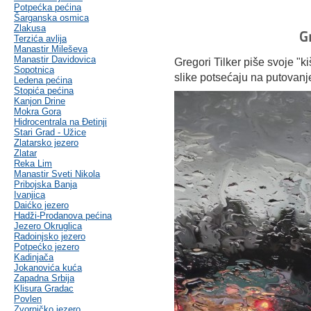
Potpećka pećina
Šarganska osmica
Zlakusa
G
Terzića avlija
Manastir Mileševa
Manastir Davidovica
Gregori Tilker piše svoje "
Sopotnica
slike potsećaju na putovan
Ledena pećina
Stopića pećina
Kanjon Drine
Mokra Gora
Hidrocentrala na Đetinji
Stari Grad - Užice
Zlatarsko jezero
Zlatar
Reka Lim
Manastir Sveti Nikola
Pribojska Banja
Ivanjica
Daićko jezero
Hadži-Prodanova pećina
Jezero Okruglica
Radoinjsko jezero
Potpećko jezero
Kadinjača
Jokanovića kuća
Zapadna Srbija
Klisura Gradac
Povlen
Zvorničko jezero