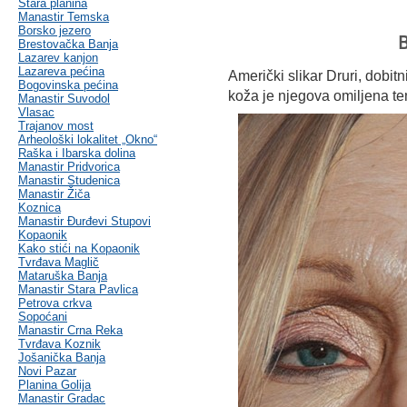
Stara planina
Manastir Temska
Borsko jezero
B
Brestovačka Banja
Lazarev kanjon
Lazareva pećina
Američki slikar Druri, dobit
Bogovinska pećina
koža je njegova omiljena t
Manastir Suvodol
Vlasac
Trajanov most
Arheološki lokalitet „Okno“
Raška i Ibarska dolina
Manastir Pridvorica
Manastir Studenica
Manastir Žiča
Koznica
Manastir Đurđevi Stupovi
Kopaonik
Kako stići na Kopaonik
Tvrđava Maglič
Mataruška Banja
Manastir Stara Pavlica
Petrova crkva
Sopoćani
Manastir Crna Reka
Tvrđava Koznik
Jošanička Banja
Novi Pazar
Planina Golija
Manastir Gradac