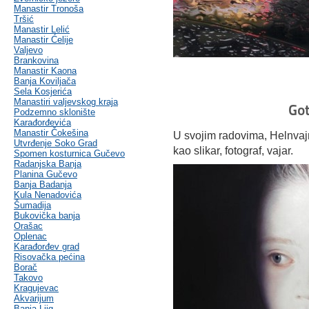
Manastir Tronoša
Tršić
Manastir Lelić
Manastir Ćelije
Valjevo
Brankovina
Manastir Kaona
Banja Koviljača
Sela Kosjerića
Manastiri valjevskog kraja
Got
Podzemno sklonište
Karađorđevića
Manastir Čokešina
U svojim radovima, Helnvajn
Utvrđenje Soko Grad
kao slikar, fotograf, vajar.
Spomen kosturnica Gučevo
Radanjska Banja
Planina Gučevo
Banja Badanja
Kula Nenadovića
Šumadija
Bukovička banja
Orašac
Oplenac
Karađorđev grad
Risovačka pećina
Borač
Takovo
Kragujevac
Akvarijum
Banja Ljig