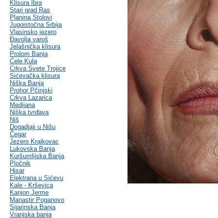
Klisura Ibra
Stari grad Ras
Planina Stolovi
Jugoistočna Srbija
Vlasinsko jezero
Đavolja varoš
Jelašnička klisura
Prolom Banja
Ćele Kula
Crkva Svete Trojice
Sićevačka klisura
Niška Banja
Prohor Pčinjski
Crkva Lazarica
Medijana
Niška tvrđava
Niš
Dogadjaji u Nišu
Čegar
Jezero Krajkovac
Lukovska Banja
Kuršumlijska Banja
Pločnik
Hisar
Elektrana u Sićevu
Kale - Krševica
Kanjon Jerme
Manastir Poganovo
Sijarinska Banja
Vranjska banja