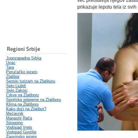
već pretstavlja njegov zašt
prikazuje lepotu tela iz svih
Regioni Srbije
Jugozapadna Srbija
Uvac
Tara
Perućačko jezero
Zlatibor
Seoski turizam na Zlatiboru
Selo Ljubiš
Selo Zakosi
Crkve na Zlatiboru
Sportske pripreme na Zlatiboru
Klima na Zlatiboru
Kako doći na Zlatibor?
Mećavnik
Manastir Rača
Sirogojno
Vodopad Vrelo
Vodopad Gostilje
Zaovinsko jezero