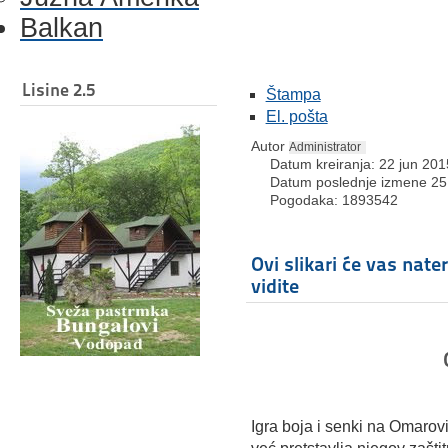
Balkan
Lisine 2.5
Štampa
El. pošta
Autor
Administrator
Datum kreiranja: 22 jun 201
Datum poslednje izmene 25
Pogodaka: 1893542
Ovi slikari će vas nate
vidite
Igra boja i senki na Omarov