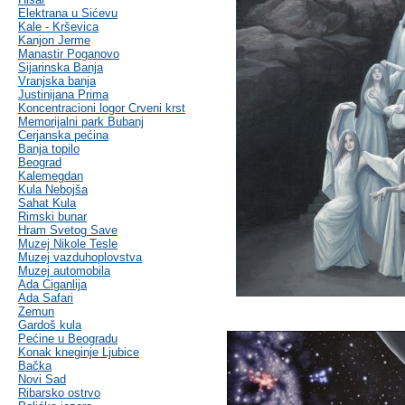
Elektrana u Sićevu
Kale - Krševica
Kanjon Jerme
Manastir Poganovo
Sijarinska Banja
Vranjska banja
Justinijana Prima
Koncentracioni logor Crveni krst
Memorijalni park Bubanj
Cerjanska pećina
Banja topilo
Beograd
Kalemegdan
Kula Nebojša
Sahat Kula
Rimski bunar
Hram Svetog Save
Muzej Nikole Tesle
Muzej vazduhoplovstva
Muzej automobila
Ada Ciganlija
Ada Safari
Zemun
Gardoš kula
Pećine u Beogradu
Konak kneginje Ljubice
Bačka
Novi Sad
Ribarsko ostrvo