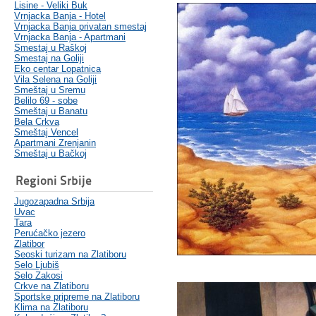
Lisine - Veliki Buk
Vrnjacka Banja - Hotel
Vrnjacka Banja privatan smestaj
Vrnjacka Banja - Apartmani
Smestaj u Raškoj
Smestaj na Goliji
Eko centar Lopatnica
Vila Selena na Goliji
Smeštaj u Sremu
Belilo 69 - sobe
Smeštaj u Banatu
Bela Crkva
Smeštaj Vencel
Apartmani Zrenjanin
Smeštaj u Bačkoj
Regioni Srbije
Jugozapadna Srbija
Uvac
Tara
Perućačko jezero
Zlatibor
Seoski turizam na Zlatiboru
Selo Ljubiš
Selo Zakosi
Crkve na Zlatiboru
Sportske pripreme na Zlatiboru
Klima na Zlatiboru