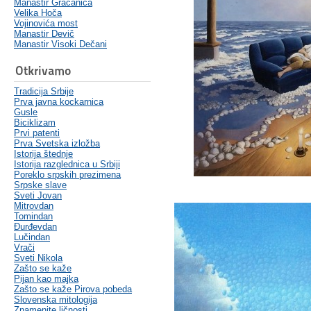
Manastir Gračanica
Velika Hoča
Vojinovića most
Manastir Devič
Manastir Visoki Dečani
Otkrivamo
Tradicija Srbije
Prva javna kockarnica
Gusle
Biciklizam
Prvi patenti
Prva Svetska izložba
Istorija štednje
Istorija razglednica u Srbiji
Poreklo srpskih prezimena
Srpske slave
Sveti Jovan
Mitrovdan
Tomindan
Đurđevdan
Lučindan
Vrači
Sveti Nikola
Zašto se kaže
Pijan kao majka
Zašto se kaže Pirova pobeda
Slovenska mitologija
Znamenite ličnosti