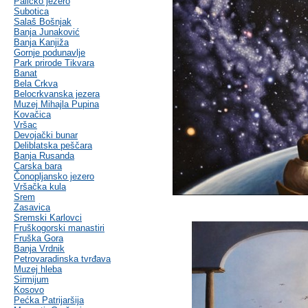
Palićko jezero
Subotica
Salaš Bošnjak
Banja Junaković
Banja Kanjiža
Gornje podunavlje
Park prirode Tikvara
Banat
Bela Crkva
Belocrkvanska jezera
Muzej Mihajla Pupina
Kovačica
Vršac
Devojački bunar
Deliblatska peščara
Banja Rusanda
Carska bara
Čonopljansko jezero
Vršačka kula
Srem
Zasavica
Sremski Karlovci
Fruškogorski manastiri
Fruška Gora
Banja Vrdnik
Petrovaradinska tvrđava
Muzej hleba
Sirmijum
Kosovo
Pećka Patrijaršija