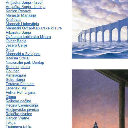
Vrnjačka Banja - Izvori
Vrnjačka Banja - Istorija
Kanjon Resave
Manastir Manasija
Kruševac
Manastir Ljubostinja
Manastiri Ovčar-Kablarske klisure
Ribarska Banja
Ovčarsko-kablarska klisura
Ovčar Banja
Jezero Ćelije
Grza
Manastiri u Svilajncu
Istočna Srbija
Nacionalni park Đerdap
Srebrno jezero
Golubac
Viminacijum
Soko Banja
Tvrđava Fetislam
Lepenski Vir
Feliks Romulijana
Dijana
Rajkova pećina
Pećina Ceremošnja
Rogljevačke pivnice
Rajačke pivnice
Kanjon Vratne
Tekija
Trajanova tabla