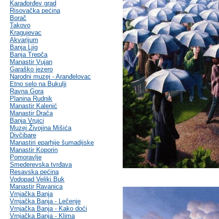
Karađorđev grad
Risovačka pećina
Borač
Takovo
Kragujevac
Akvarijum
Banja Ljig
Banja Trepča
Manastir Vujan
Garaško jezero
Narodni muzej - Aranđelovac
Etno selo na Bukulji
Ravna Gora
Planina Rudnik
Manastir Kalenić
Manastir Drača
Banja Vrujci
Muzej Živojina Mišića
Divčibare
Manastiri eparhije šumadijske
Manastir Koporin
Pomoravlje
Smederevska tvrđava
Resavska pećina
Vodopad Veliki Buk
Manastir Ravanica
Vrnjačka Banja
Vrnjačka Banja - Lečenje
Vrnjačka Banja - Kako doći
Vrnjačka Banja - Klima