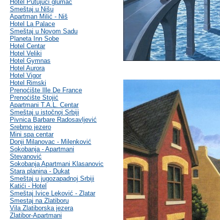
Hotel Putujući glumac
Smeštaj u Nišu
Apartman Milić - Niš
Hotel La Palace
Smeštaj u Novom Sadu
Planeta Inn Sobe
Hotel Centar
Hotel Veliki
Hotel Gymnas
Hotel Aurora
Hotel Vigor
Hotel Rimski
Prenoćište Ille De France
Prenoćište Stojić
Apartmani T.A.L. Centar
Smeštaj u istočnoj Srbiji
Pivnica Barbare Radosavljević
Srebrno jezero
Mini spa centar
Donji Milanovac - Milenković
Sokobanja - Apartmani
Stevanović
Sokobanja Apartmani Klasanovic
Stara planina - Dukat
Smeštaj u jugozapadnoj Srbiji
Katići - Hotel
Smeštaj Ivice Leković - Zlatar
Smestaj na Zlatiboru
Vila Zlatiborska jezera
Zlatibor-Apartmani