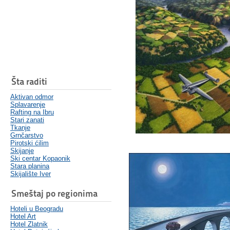
Šta raditi
Aktivan odmor
Splavarenje
Rafting na Ibru
Stari zanati
Tkanje
Grnčarstvo
Pirotski ćilim
Skijanje
Ski centar Kopaonik
Stara planina
Skijalište Iver
Smeštaj po regionima
Hoteli u Beogradu
Hotel Art
Hotel Zlatnik