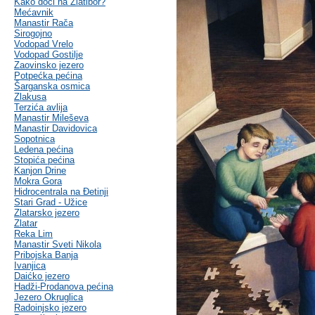
Kako doći na Zlatibor?
Mećavnik
Manastir Rača
Sirogojno
Vodopad Vrelo
Vodopad Gostilje
Zaovinsko jezero
Potpećka pećina
Šarganska osmica
Zlakusa
Terzića avlija
Manastir Mileševa
Manastir Davidovica
Sopotnica
Ledena pećina
Stopića pećina
Kanjon Drine
Mokra Gora
Hidrocentrala na Đetinji
Stari Grad - Užice
Zlatarsko jezero
Zlatar
Reka Lim
Manastir Sveti Nikola
Pribojska Banja
Ivanjica
Daićko jezero
Hadži-Prodanova pećina
Jezero Okruglica
Radoinjsko jezero