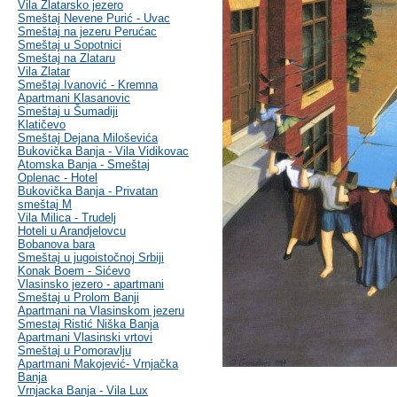
Vila Zlatarsko jezero
Smeštaj Nevene Purić - Uvac
Smeštaj na jezeru Perućac
Smeštaj u Sopotnici
Smeštaj na Zlataru
Vila Zlatar
Smeštaj Ivanović - Kremna
Apartmani Klasanovic
Smeštaj u Šumadiji
Klatičevo
Smeštaj Dejana Miloševića
Bukovička Banja - Vila Vidikovac
Atomska Banja - Smeštaj
Oplenac - Hotel
Bukovička Banja - Privatan
smeštaj M
Vila Milica - Trudelj
Hoteli u Arandjelovcu
Bobanova bara
Smeštaj u jugoistočnoj Srbiji
Konak Boem - Sićevo
Vlasinsko jezero - apartmani
Smeštaj u Prolom Banji
Apartmani na Vlasinskom jezeru
Smestaj Ristić Niška Banja
Apartmani Vlasinski vrtovi
Smeštaj u Pomoravlju
Apartmani Makojević- Vrnjačka
Banja
Vrnjacka Banja - Vila Lux