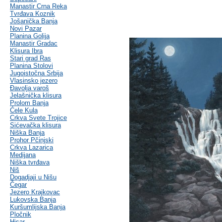
Manastir Crna Reka
Tvrđava Koznik
Jošanička Banja
Novi Pazar
Planina Golija
Manastir Gradac
Klisura Ibra
Stari grad Ras
Planina Stolovi
Jugoistočna Srbija
Vlasinsko jezero
Đavolja varoš
Jelašnička klisura
Prolom Banja
Ćele Kula
Crkva Svete Trojice
Sićevačka klisura
Niška Banja
Prohor Pčinjski
Crkva Lazarica
Medijana
Niška tvrđava
Niš
Dogadjaji u Nišu
Čegar
Jezero Krajkovac
Lukovska Banja
Kuršumlijska Banja
Pločnik
Hisar