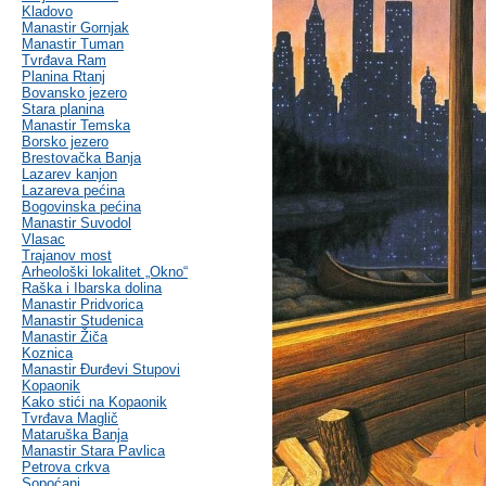
Kladovo
Manastir Gornjak
Manastir Tuman
Tvrđava Ram
Planina Rtanj
Bovansko jezero
Stara planina
Manastir Temska
Borsko jezero
Brestovačka Banja
Lazarev kanjon
Lazareva pećina
Bogovinska pećina
Manastir Suvodol
Vlasac
Trajanov most
Arheološki lokalitet „Okno“
Raška i Ibarska dolina
Manastir Pridvorica
Manastir Studenica
Manastir Žiča
Koznica
Manastir Đurđevi Stupovi
Kopaonik
Kako stići na Kopaonik
Tvrđava Maglič
Mataruška Banja
Manastir Stara Pavlica
Petrova crkva
Sopoćani