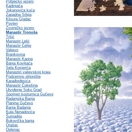
Potpećko jezero
Kadinjača
Jokanovića kuća
Zapadna Srbija
Klisura Gradac
Povlen
Zvorničko jezero
Manastir Tronoša
Tršić
Manastir Lelić
Manastir Ćelije
Valjevo
Brankovina
Manastir Kaona
Banja Koviljača
Sela Kosjerića
Manastiri valjevskog kraja
Podzemno sklonište
Karađorđevića
Manastir Čokešina
Utvrđenje Soko Grad
Spomen kosturnica Gučevo
Radanjska Banja
Planina Gučevo
Banja Badanja
Kula Nenadovića
Šumadija
Bukovička banja
Orašac
Oplenac