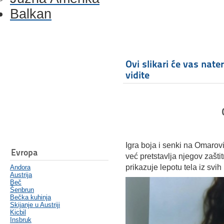
Balkan
Ovi slikari će vas nate
vidite
Igra boja i senki na Omarov
Evropa
već pretstavlja njegov zašt
prikazuje lepotu tela iz svih
Andora
Austrija
Beč
Šenbrun
Bečka kuhinja
Skijanje u Austriji
Kicbil
Insbruk