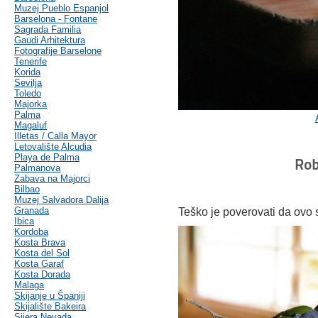
Muzej Pueblo Espanjol
Barselona - Fontane
Sagrada Familia
Gaudi Arhitektura
Fotografije Barselone
Tenerife
Korida
Sevilja
Toledo
Majorka
Palma
Magaluf
Illetas / Calla Mayor
Letovalište Alcudia
Playa de Palma
Rob
Palmanova
Zabava na Majorci
Bilbao
Muzej Salvadora Dalija
Granada
Teško je poverovati da ovo 
Ibica
Kordoba
Kosta Brava
Kosta del Sol
Kosta Garaf
Kosta Dorada
Malaga
Skijanje u Španiji
Skijalište Bakeira
Sijera Nevada