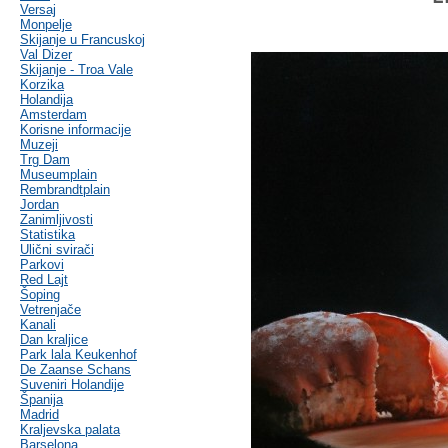
Versaj
Monpelje
Skijanje u Francuskoj
Val Dizer
Skijanje - Troa Vale
Korzika
Holandija
Amsterdam
Korisne informacije
Muzeji
Trg Dam
Museumplain
Rembrandtplain
Jordan
Zanimljivosti
Statistika
Ulični svirači
Parkovi
Red Lajt
Šoping
Vetrenjače
Kanali
Dan kraljice
Park lala Keukenhof
De Zaanse Schans
Suveniri Holandije
Španija
Madrid
Kraljevska palata
Barselona