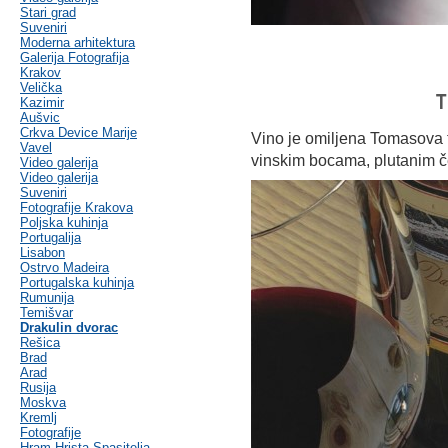
Stari grad
Suveniri
Moderna arhitektura
Galerija Fotografija
Krakov
Velička
T
Kazimir
Aušvic
Crkva Device Marije
Vino je omiljena Tomasova t
Vavel
vinskim bocama, plutanim č
Video galerija
Video galerija
Suveniri
Fotografije Krakova
Poljska kuhinja
Portugalija
Lisabon
Ostrvo Madeira
Portugalska kuhinja
Rumunija
Temišvar
Drakulin dvorac
Rešica
Brad
Arad
Rusija
Moskva
Kremlj
Fotografije
Hram Hrista Spasitelja