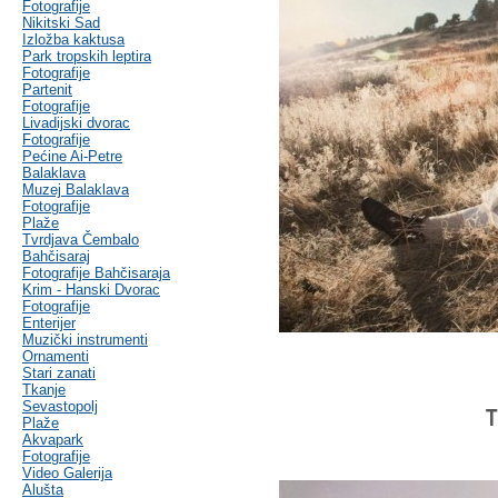
Fotografije
Nikitski Sad
Izložba kaktusa
Park tropskih leptira
Fotografije
Partenit
Fotografije
Livadijski dvorac
Fotografije
Pećine Ai-Petre
Balaklava
Muzej Balaklava
Fotografije
Plaže
Tvrdjava Čembalo
Bahčisaraj
Fotografije Bahčisaraja
Krim - Hanski Dvorac
Fotografije
Enterijer
Muzički instrumenti
Ornamenti
Stari zanati
Tkanje
Sevastopolj
T
Plaže
Akvapark
Fotografije
Video Galerija
Alušta