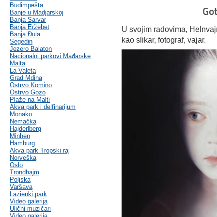
Budimpešta
Got
Banje u Madjarskoj
Banja Sarvar
Banja Eržebet
U svojim radovima, Helnvajn
Banja Ðula
kao slikar, fotograf, vajar.
Segedin
Jezero Balaton
Nacionalni parkovi Mađarske
Malta
La Valeta
Grad Mdina
Ostrvo Komino
Ostrvo Gozo
Plaže na Malti
Akva park i delfinarijum
Monako
Nemačka
Hajderlberg
Minhen
Hamburg
Akva park Tropski raj
Norveška
Oslo
Trondhajm
Poljska
Varšava
Lazienki park
Video galerija
Ulični muzičari
Video galerija