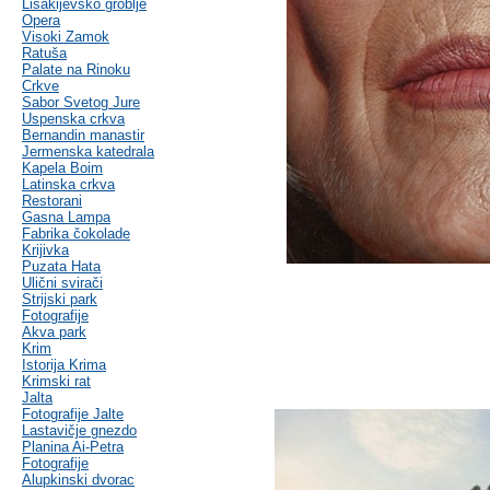
Lisakijevsko groblje
Opera
Visoki Zamok
Ratuša
Palate na Rinoku
Crkve
Sabor Svetog Jure
Uspenska crkva
Bernandin manastir
Jermenska katedrala
Kapela Boim
Latinska crkva
Restorani
Gasna Lampa
Fabrika čokolade
Krijivka
Puzata Hata
Ulični svirači
Strijski park
Fotografije
Akva park
Krim
Istorija Krima
Krimski rat
Jalta
Fotografije Jalte
Lastavičje gnezdo
Planina Ai-Petra
Fotografije
Alupkinski dvorac