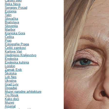
Carsko selo
Reka Neva
Sergejev Posad
Estonija
Talin
Slovačka
Bratislava
Slovenija
Maribor
Kranjska Gora
Češka
Prag
Fotografije Praga
Češki zamkovi
Karlove Vari
Ujedinjeno Kraljevstvo
Engleska
Engleska kuhinja
London
Zamak Enik
Škotska
Loh Nes
Ukrajina
Grad Lviv
Događaji
Muzej narodne arhitekture
Trg Rinok
Kako doći
Muzeji
Arsenal