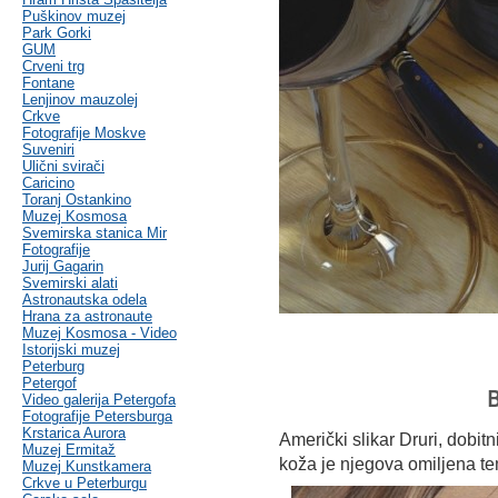
Puškinov muzej
Park Gorki
GUM
Crveni trg
Fontane
Lenjinov mauzolej
Crkve
Fotografije Moskve
Suveniri
Ulični svirači
Caricino
Toranj Ostankino
Muzej Kosmosa
Svemirska stanica Mir
Fotografije
Jurij Gagarin
Svemirski alati
Astronautska odela
Hrana za astronaute
Muzej Kosmosa - Video
Istorijski muzej
Peterburg
Petergof
B
Video galerija Petergofa
Fotografije Petersburga
Krstarica Aurora
Američki slikar Druri, dobit
Muzej Ermitaž
koža je njegova omiljena t
Muzej Kunstkamera
Crkve u Peterburgu