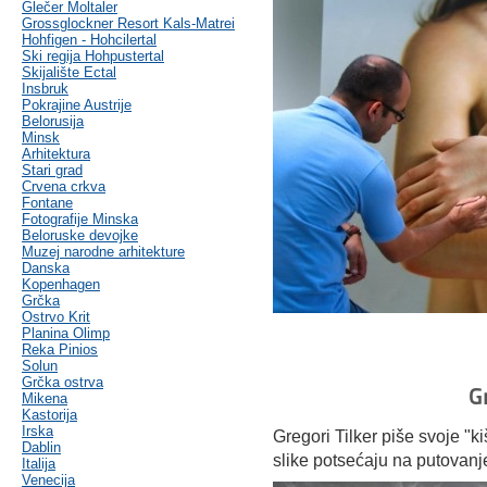
Glečer Moltaler
Grossglockner Resort Kals-Matrei
Hohfigen - Hohcilertal
Ski regija Hohpustertal
Skijalište Ectal
Insbruk
Pokrajine Austrije
Belorusija
Minsk
Arhitektura
Stari grad
Crvena crkva
Fontane
Fotografije Minska
Beloruske devojke
Muzej narodne arhitekture
Danska
Kopenhagen
Grčka
Ostrvo Krit
Planina Olimp
Reka Pinios
Solun
Grčka ostrva
G
Mikena
Kastorija
Irska
Gregori Tilker piše svoje "
Dablin
slike potsećaju na putovan
Italija
Venecija