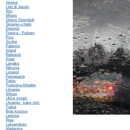
Verona
Lido di Jesolo
Rim
Milano
Ostrvo Stromboli
Skijanje u Italiji
Dolomiti
Firenca - Putopis
Piza
Sicilija
Palermo
Island
Rejkjavik
Kipar
Larnaka
Nikozija
Limasol
Famagusta
Pafos
Putevima Afrodite
Litvanija
Viljnus
Ulični svirači
Litvanija - kako stići
Trakai
Brdo krstova
Letonija
Riga
Luksemburg
Mađarska