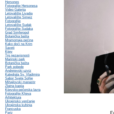
Hersones
Fotografije Hersonesa
Video Galerija
Letovalište Livadia
Letovalište Simeiz
Fotografije
Letovalište Sudak
Fotografije Sudaka
Grad Simferopol
Botanička bašta
Mramornaja pećina
Kako doći na Krim
Saveti
Kijev
Trg nezavisnosti
Marinski park
Botanička bašta
Park pobede
Andrejevski uzviz
Katedrala Sv. Vladimira
Sabor Svete Sofije
Mihajlovski manastir
Zlatna kapija
Kijevsko-pečerska lavra
Fotografije KIjeva
Arhitektura
Ukrajinsko venčanje
Ukrajinska kuhinja
Francuska
E
Pariz