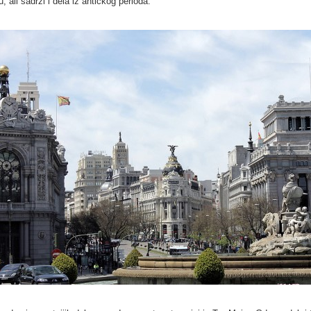
u, ali sadrži i dela iz antičkog perioda.