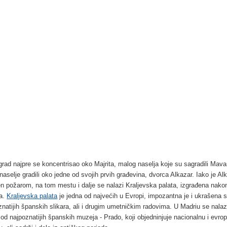
rad najpre se koncentrisao oko Majrita, malog naselja koje su sagradili Mavar
 naselje gradili oko jedne od svojih prvih građevina, dvorca Alkazar. Iako je Al
en požarom, na tom mestu i dalje se nalazi Kraljevska palata, izgrađena nako
a.
Kraljevska palata
je jedna od najvećih u Evropi, impozantna je i ukrašena 
znatijih španskih slikara, ali i drugim umetničkim radovima. U Madriu se nalazi
 od najpoznatijih španskih muzeja - Prado, koji objedninjuje nacionalnu i evro