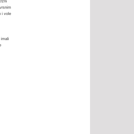
tržni
zvrsnim
 i vole
 imali
e