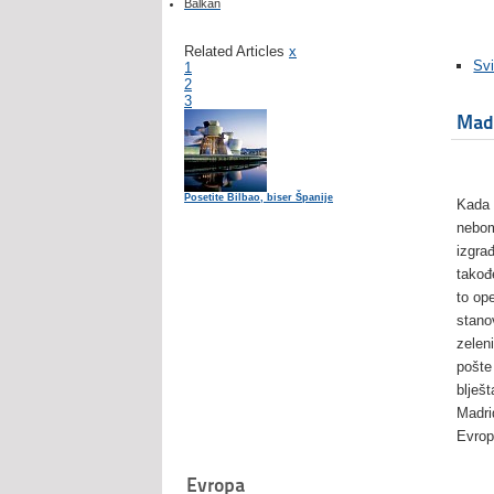
Balkan
Related Articles
x
Svi
1
2
3
Mad
Posetite Bilbao, biser Španije
Kada 
nebom
izgra
takođe
to op
stano
zelen
pošte
blješ
Madri
Evrop
Evropa