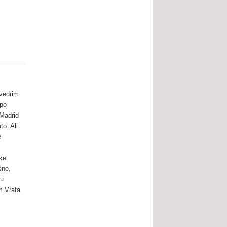
 vedrim
epo
 Madrid
to. Ali
e
i
eke
šne,
 u
m Vrata