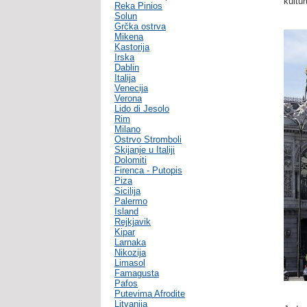
kultur
Reka Pinios
Solun
Grčka ostrva
Mikena
Kastorija
Irska
Dablin
Italija
Venecija
Verona
Lido di Jesolo
Rim
Milano
Ostrvo Stromboli
Skijanje u Italiji
Dolomiti
Firenca - Putopis
Piza
Sicilija
Palermo
Island
Rejkjavik
Kipar
Larnaka
Nikozija
Limasol
Famagusta
Pafos
Putevima Afrodite
Litvanija