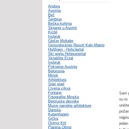
Andora
Austrija
Beč
Šenbrun
Bečka kuhinja
Skijanje u Austriji
Kicbil
Insbruk
Glečer Moltaler
Grossglockner Resort Kals-Matrei
Hohfigen - Hohcilertal
Ski regija Hohpustertal
Skijalište Ectal
Insbruk
Pokrajine Austrije
Belorusija
Minsk
Arhitektura
Stari grad
Crvena crkva
Fontane
Sam g
Fotografije Minska
su to
Beloruske devojke
uništ
Muzej narodne arhitekture
Danska
požar
Kopenhagen
najpo
Grčka
Ostrvo Krit
jedan
Planina Olimp