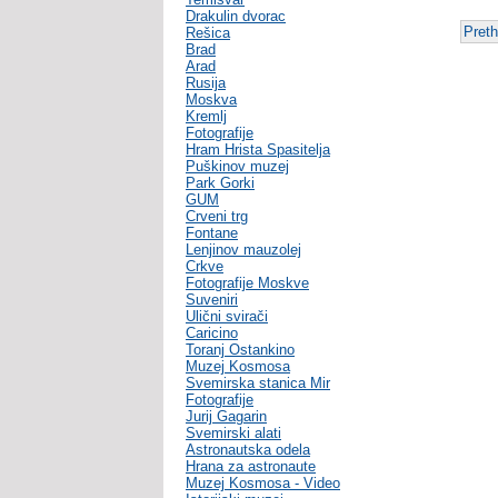
Drakulin dvorac
Pret
Rešica
Brad
Arad
Rusija
Moskva
Kremlj
Fotografije
Hram Hrista Spasitelja
Puškinov muzej
Park Gorki
GUM
Crveni trg
Fontane
Lenjinov mauzolej
Crkve
Fotografije Moskve
Suveniri
Ulični svirači
Caricino
Toranj Ostankino
Muzej Kosmosa
Svemirska stanica Mir
Fotografije
Jurij Gagarin
Svemirski alati
Astronautska odela
Hrana za astronaute
Muzej Kosmosa - Video