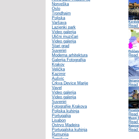
Norveška
Oslo
Trondhajm
Poljska
Varšava
Kordob
Read
Lazienki park
Video galerija
Ulični muzičari
Video galerija
Stari grad
Suveniri
Peščan
Moderna arhitektura
Read
Galerija Fotografija
Krakov
Velička
Kazimir
Aušvic
Skijanj
Crkva Device Marije
Read
Vavel
Video galerija
Video galerija
Suveniri
Fotografije Krakova
Poljska kuhinja
Posetit
Read
Portugalija
Muzej S
Lisabon
Read
Ostrvo Madeira
Najpopu
Portugalska kuhinja
Read
Rumunija
Temišvar