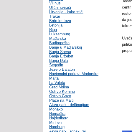
Jedan
Viljnus
centr
Ulični svirači
Litvanija - kako stići
resto
Trakai
da je
Brdo krstova
Letonija
takoz
Riga
Luksemburg
Uveče
Mađarska
Budimpešta
prili
Banje u Madjarskoj
propus
Banja Sarvar
Banja Eržebet
Banja Ðula
Segedin
Jezero Balaton
Nacionalni parkovi Mađarske
Malta
La Valeta
Grad Mdina
Ostrvo Komino
Ostrvo Gozo
Plaže na Malti
Akva park i delfinarijum
Monako
Nemačka
Hajderlberg
Minhen
Hamburg
Akva park Tropski raj