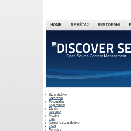
HOME
SMEŠTAJ
RESTORANI
Open Source Content Management
Stvaralaštvo
Slikarstvo
Fotografija
Književnost
Dizajn
Reklama
Muzika
Film
Narodno stvaralaštvo
Život
Porodica