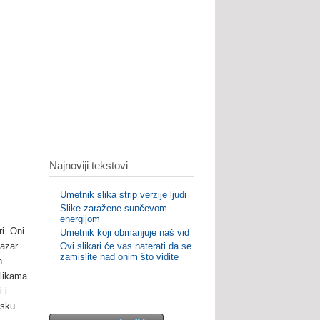
Najnoviji tekstovi
Umetnik slika strip verzije ljudi
Slike zaražene sunčevom
energijom
i. Oni
Umetnik koji obmanjuje naš vid
kazar
Ovi slikari će vas naterati da se
zamislite nad onim što vidite
n
slikama
 i
psku