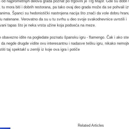
 od najprometnijih delova grada poznat po trgovini je Trg Major. Gde su dobri 
i, tu mora biti i dobrih restorana, pa tako ovaj deo grada može da se pohvali i
ranima. Španci su hedonistički nastrojena nacija što znači da vole dobru hranu
du natenane. Verovatno da su u tu svrhu u deo svoje svakodnevnice uvrstili i
vani tapas što je neka vrsta užine koja podseća na meze.
 obavezno idite na pogledate poznatu špansku igru - flamengo. Čak i ako ste
ku da negde drugde vidite ovu interesantnu i nadasve tešku igru, nikako nemojt
titi taj spektakl u zemlji iz koje ova igra i potiče
Related Articles