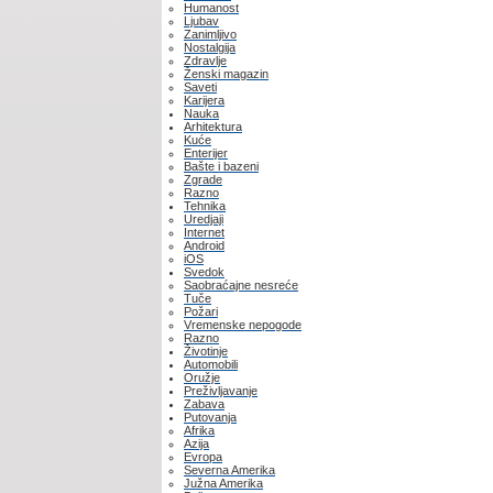
Humanost
Ljubav
Zanimljivo
Nostalgija
Zdravlje
Ženski magazin
Saveti
Karijera
Nauka
Arhitektura
Kuće
Enterijer
Bašte i bazeni
Zgrade
Razno
Tehnika
Uredjaji
Internet
Android
iOS
Svedok
Saobraćajne nesreće
Tuče
Požari
Vremenske nepogode
Razno
Životinje
Automobili
Oružje
Preživljavanje
Zabava
Putovanja
Afrika
Azija
Evropa
Severna Amerika
Južna Amerika