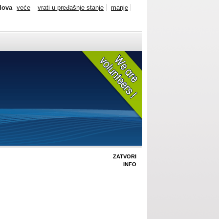
slova
veće
vrati u pređašnje stanje
manje
ZATVORI
INFO