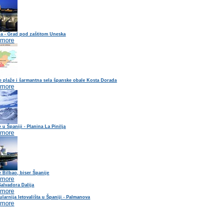
a - Grad pod zaštitom Uneska
 more
e plaže i šarmantna sela španske obale Kosta Dorada
 more
e u Španiji - Planina La Pinilja
 more
e Bilbao, biser Španije
 more
alvadora Dalija
 more
larnija letovališta u Španiji - Palmanova
 more