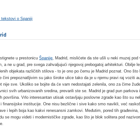
 tekstovi o Spaniji
rid
stignete u prestonicu
Španije
, Madrid, mislićete da ste ušli u neki muzej pod
, a ne u grad, pre svega zahvaljujući njegovoj prebogatoj arhitekturi. Obilje l
đenih objekata različitih stilova - to je ono po čemu je Madrid poznat. Ono što
 čini prepoznatljivim su jako široke ulice tako da je u njemu pravi raj voziti au
et nije sve. Ukoliko se bojite da će vam nedostajati zelenila, ono za čime žud
vnici svih urbanizovanih sredina, prevarili ste se. Madrid je grad pun parkova 
ih površina. Vrlo interesantan utisak ostavljaju poslovne zgrade kao što su n
 i finansijske institucije. One nisu bezlične i sive kako smo navikli, već rasko
tave i lepih boja kao kakvi renesansni zamkovi. Međutim, pored tih građevina,
du se mogu videti i modernističke zgrade, kao što je blok solitera pod nazivo
e.