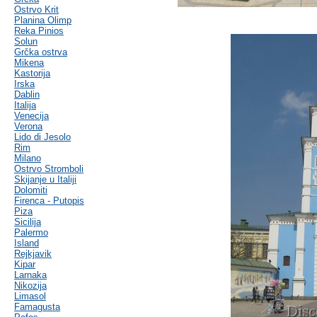
Ostrvo Krit
Planina Olimp
Reka Pinios
Solun
Grčka ostrva
Mikena
Kastorija
Irska
Dablin
Italija
Venecija
Verona
Lido di Jesolo
Rim
Milano
Ostrvo Stromboli
Skijanje u Italiji
Dolomiti
Firenca - Putopis
Piza
Sicilija
Palermo
Island
Rejkjavik
Kipar
Larnaka
Nikozija
Limasol
Famagusta