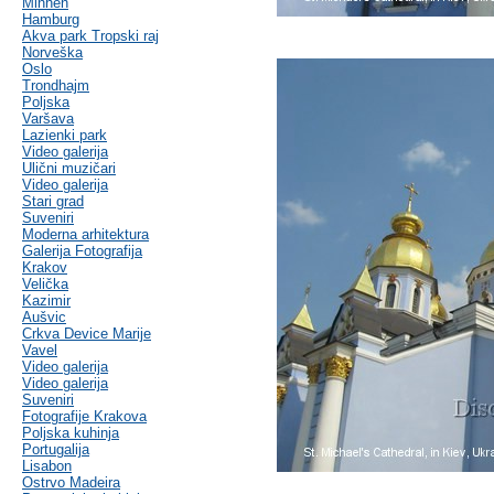
Minhen
Hamburg
Akva park Tropski raj
Norveška
Oslo
Trondhajm
Poljska
Varšava
Lazienki park
Video galerija
Ulični muzičari
Video galerija
Stari grad
Suveniri
Moderna arhitektura
Galerija Fotografija
Krakov
Velička
Kazimir
Aušvic
Crkva Device Marije
Vavel
Video galerija
Video galerija
Suveniri
Fotografije Krakova
Poljska kuhinja
Portugalija
Lisabon
Ostrvo Madeira