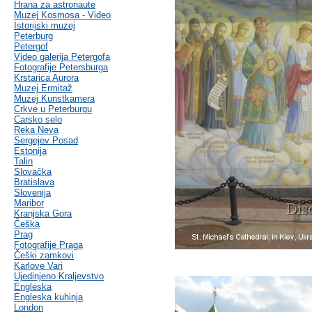
Hrana za astronaute
Muzej Kosmosa - Video
Istorijski muzej
Peterburg
Petergof
Video galerija Petergofa
Fotografije Petersburga
Krstarica Aurora
Muzej Ermitaž
Muzej Kunstkamera
Crkve u Peterburgu
Carsko selo
Reka Neva
Sergejev Posad
Estonija
Talin
Slovačka
Bratislava
Slovenija
Maribor
Kranjska Gora
Češka
Prag
Fotografije Praga
Češki zamkovi
Karlove Vari
Ujedinjeno Kraljevstvo
Engleska
Engleska kuhinja
London