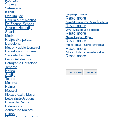
Red Lajt
Šoping
Vetrenjače
Kanali
Događaji u Lvivu
Dan kraljice
Read more
Park lala Keukenhof
Krim Ukrajina - Tvrđava Čembalo
De Zaanse Schans
Read more
Suveniri Holandije
Lviv - Lisakijevsko groblje
Španija
Read more
Madrid
Zlatna kapija u Kijevu
Kraljevska palata
Read more
Barselona
Ruske crkve - Sergejev Posad
Muzej Pueblo Espanjol
Read more
Barselona - Fontane
Crkve u Lvivu - Latinska crkva
Sagrada Familia
Read more
Gaudi Arhitektura
Fotografije Barselone
Tenerife
Korida
Prethodna
Sledeća
Sevilja
Toledo
Majorka
Palma
Magaluf
Illetas / Calla Mayor
Letovalište Alcudia
Playa de Palma
Palmanova
Zabava na Majorci
Bilbao