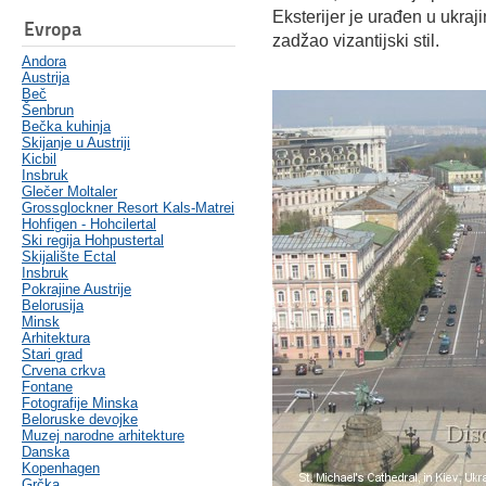
Eksterijer je urađen u ukraj
Evropa
zadžao vizantijski stil.
Andora
Austrija
Beč
Šenbrun
Bečka kuhinja
Skijanje u Austriji
Kicbil
Insbruk
Glečer Moltaler
Grossglockner Resort Kals-Matrei
Hohfigen - Hohcilertal
Ski regija Hohpustertal
Skijalište Ectal
Insbruk
Pokrajine Austrije
Belorusija
Minsk
Arhitektura
Stari grad
Crvena crkva
Fontane
Fotografije Minska
Beloruske devojke
Muzej narodne arhitekture
Danska
Kopenhagen
Grčka