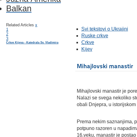
Balkan
Related Articles
x
Svi tekstovi o Ukrajini
1
2
Ruske crkve
3
Crkve
Crkve Kijeva - Katedrala Sv. Vladimira
Kijev
Mihajlovski manastir
Mihajlovski manastir je por
Nalazi se svega nekoliko s
obali Dnjepra, u istorijskom
Prema nekim saznanjima, po
potpuno razoren u napadima
16.veku, manastir je postao