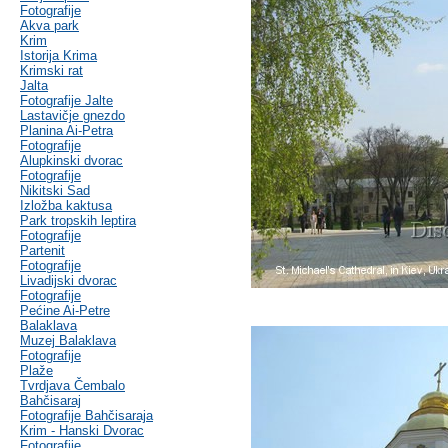
Fotografije
Akva park
Krim
Istorija Krima
Krimski rat
Jalta
Fotografije Jalte
Lastavičje gnezdo
Planina Ai-Petra
Fotografije
Alupkinski dvorac
Fotografije
Nikitski Sad
Izložba kaktusa
Park tropskih leptira
Fotografije
Partenit
Fotografije
Livadijski dvorac
Fotografije
Pećine Ai-Petre
Balaklava
Muzej Balaklava
Fotografije
Plaže
Tvrdjava Čembalo
Bahčisaraj
Fotografije Bahčisaraja
Krim - Hanski Dvorac
Fotografije