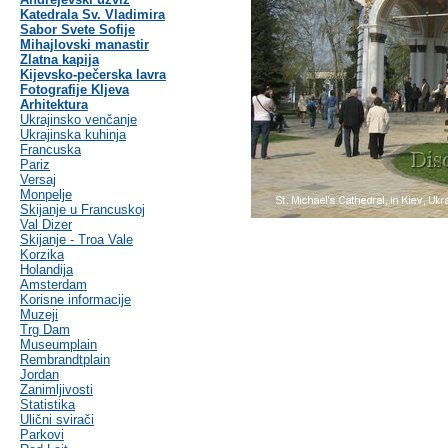
Katedrala Sv. Vladimira
Sabor Svete Sofije
Mihajlovski manastir
Zlatna kapija
Kijevsko-pečerska lavra
Fotografije KIjeva
Arhitektura
Ukrajinsko venčanje
Ukrajinska kuhinja
Francuska
Pariz
Versaj
Monpelje
Skijanje u Francuskoj
Val Dizer
Skijanje - Troa Vale
Korzika
Holandija
Amsterdam
Korisne informacije
Muzeji
Trg Dam
Museumplain
Rembrandtplain
Jordan
Zanimljivosti
Statistika
Ulični svirači
Parkovi