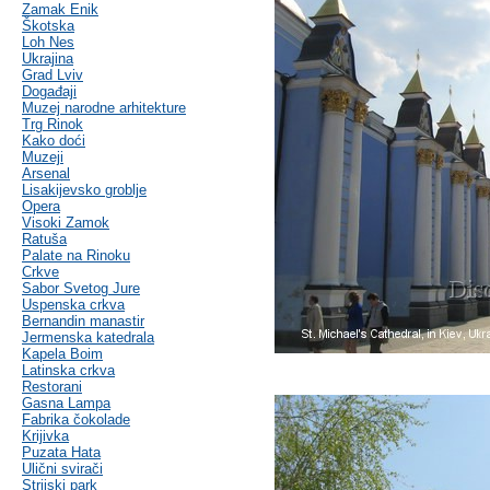
Zamak Enik
Škotska
Loh Nes
Ukrajina
Grad Lviv
Događaji
Muzej narodne arhitekture
Trg Rinok
Kako doći
Muzeji
Arsenal
Lisakijevsko groblje
Opera
Visoki Zamok
Ratuša
Palate na Rinoku
Crkve
Sabor Svetog Jure
Uspenska crkva
Bernandin manastir
Jermenska katedrala
Kapela Boim
Latinska crkva
Restorani
Gasna Lampa
Fabrika čokolade
Krijivka
Puzata Hata
Ulični svirači
Strijski park