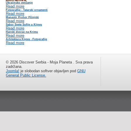
Ukrajinsko venčanje
Read more
Fotografije - Tatarski ornamenti
Read more
Manastir Prohor Pčinjski
Read more
Sabor Svete Sofije u Kijevu
Read more
Hanski dvorac na Krimu
Read more
Arhitektura Kijeva - Fotografije
Read more
© 2026 Discover Serbia - Moja Planeta . Sva prava
zadržana.
Joomla!
je slobodan softver objavljen pod
GNU
General Public License.