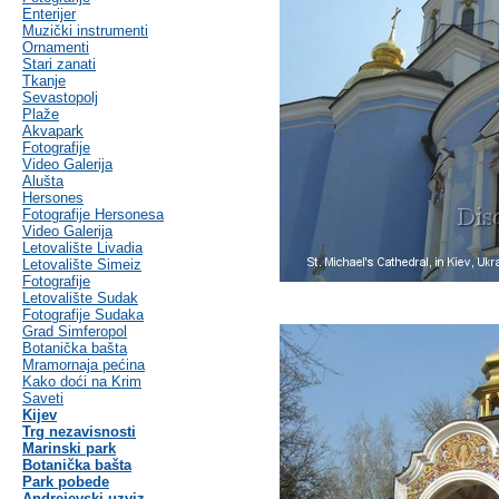
Enterijer
Muzički instrumenti
Ornamenti
Stari zanati
Tkanje
Sevastopolj
Plaže
Akvapark
Fotografije
Video Galerija
Alušta
Hersones
Fotografije Hersonesa
Video Galerija
Letovalište Livadia
Letovalište Simeiz
Fotografije
Letovalište Sudak
Fotografije Sudaka
Grad Simferopol
Botanička bašta
Mramornaja pećina
Kako doći na Krim
Saveti
Kijev
Trg nezavisnosti
Marinski park
Botanička bašta
Park pobede
Andrejevski uzviz