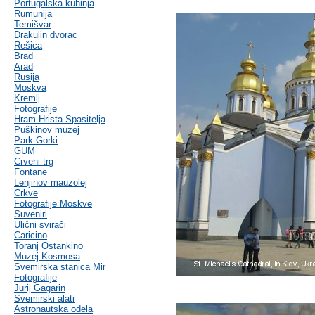
Portugalska kuhinja
Rumunija
Temišvar
Drakulin dvorac
Rešica
Brad
Arad
Rusija
Moskva
Kremlj
Fotografije
Hram Hrista Spasitelja
Puškinov muzej
Park Gorki
GUM
Crveni trg
Fontane
Lenjinov mauzolej
Crkve
Fotografije Moskve
Suveniri
Ulični svirači
Caricino
Toranj Ostankino
Muzej Kosmosa
Svemirska stanica Mir
Fotografije
Jurij Gagarin
Svemirski alati
Astronautska odela