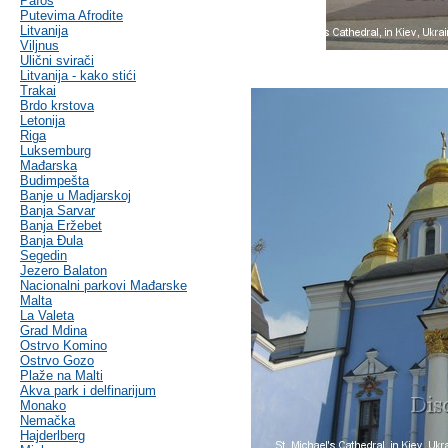
Pafos
Putevima Afrodite
Litvanija
Viljnus
Ulični svirači
Litvanija - kako stići
Trakai
Brdo krstova
Letonija
Riga
Luksemburg
Mađarska
Budimpešta
Banje u Madjarskoj
Banja Sarvar
Banja Eržebet
Banja Ðula
Segedin
Jezero Balaton
Nacionalni parkovi Mađarske
Malta
La Valeta
Grad Mdina
Ostrvo Komino
Ostrvo Gozo
Plaže na Malti
Akva park i delfinarijum
Monako
Nemačka
Hajderlberg