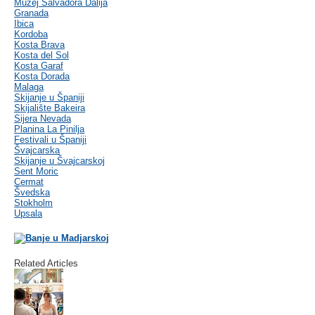
Muzej Salvadora Dalija
Granada
Ibica
Kordoba
Kosta Brava
Kosta del Sol
Kosta Garaf
Kosta Dorada
Malaga
Skijanje u Španiji
Skijalište Bakeira
Sijera Nevada
Planina La Pinilja
Festivali u Španiji
Švajcarska
Skijanje u Švajcarskoj
Sent Moric
Cermat
Švedska
Stokholm
Upsala
Related Articles