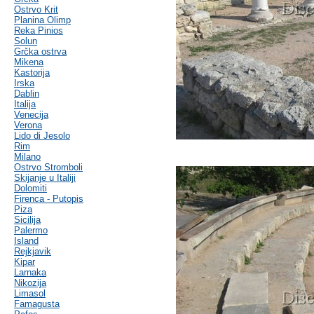
Ostrvo Krit
Planina Olimp
Reka Pinios
Solun
Grčka ostrva
Mikena
Kastorija
Irska
Dablin
Italija
Venecija
Verona
Lido di Jesolo
Rim
Milano
Ostrvo Stromboli
Skijanje u Italiji
Dolomiti
Firenca - Putopis
Piza
Sicilija
Palermo
Island
Rejkjavik
Kipar
Larnaka
Nikozija
Limasol
Famagusta