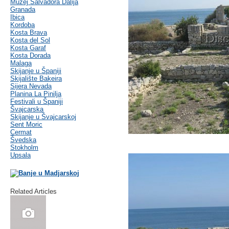
Muzej Salvadora Dalija
Granada
Ibica
Kordoba
Kosta Brava
Kosta del Sol
Kosta Garaf
Kosta Dorada
Malaga
Skijanje u Španiji
Skijalište Bakeira
Sijera Nevada
Planina La Pinilja
Festivali u Španiji
Švajcarska
Skijanje u Švajcarskoj
Sent Moric
Cermat
Švedska
Stokholm
Upsala
Related Articles