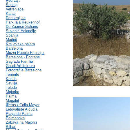
Red Lajt
Šoping
Vetrenjače
Kanali
Dan kraljice
Park lala Keukenhof
De Zaanse Schans
Suveniri Holandije
Španija
Madrid
Kraljevska palata
Barselona
Muzej Pueblo Espanjol
Barselona - Fontane
Sagrada Familia
Gaudi Arhitektura
Fotografije Barselone
Tenerife
Korida
Sevilja
Toledo
Majorka
Palma
Magaluf
Illetas / Calla Mayor
Letovalište Alcudia
Playa de Palma
Palmanova
Zabava na Majorci
Bilbao