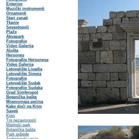
Enterijer
Muzički instrumenti
Ornamenti
Stari zanati
Tkanje
Sevastopolj
Plaže
Akvapark
Fotografije
Video Galerija
Alušta
Hersones
Fotografije Hersonesa
Video Galerija
Letovalište Livadia
Letovalište Simeiz
Fotografije
Letovalište Sudak
Fotografije Sudaka
Grad Simferopol
Botanička bašta
Mramornaja pećina
Kako doći na Krim
Saveti
Kijev
Trg nezavisnosti
Marinski park
Botanička bašta
Park pobede
Andrejevski uzviz