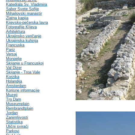
Katedrala Sv. Vladimira
Sabor Svete Sofije
Mihajlovski manastir
Zlatna kapija
Kijevsko-pečerska lavra
Fotografije KIjeva
Arhitektura
Ukrajinsko venčanje
Ukrajinska kuhinja
Francuska
Pariz
Versaj
Monpelje
Skijanje u Francuskoj
Val Dizer
Skijanje - Troa Vale
Korzika
Holandija
Amsterdam
Korisne informacije
Muzeji
Trg Dam
Museumplain
Rembrandtplain
Jordan
Zanimljivosti
Statistika
Ulični svirači
Parkovi