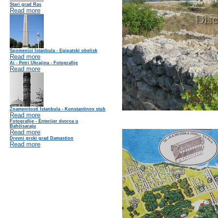
Stari grad Ras
Read more
Spomenici Istanbula - Egipatski obelisk
Read more
Ai - Petri Ukrajina - Fotografije
Read more
Znamenitosti Istanbula - Konstantinov stub
Read more
Fotografije - Enterijer dvorca u
Bahčisaraju
Read more
Drevni grcki grad Damastion
Read more