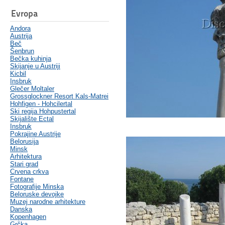
Evropa
Andora
Austrija
Beč
Šenbrun
Bečka kuhinja
Skijanje u Austriji
Kicbil
Insbruk
Glečer Moltaler
Grossglockner Resort Kals-Matrei
Hohfigen - Hohcilertal
Ski regija Hohpustertal
Skijalište Ectal
Insbruk
Pokrajine Austrije
Belorusija
Minsk
Arhitektura
Stari grad
Crvena crkva
Fontane
Fotografije Minska
Beloruske devojke
Muzej narodne arhitekture
Danska
Kopenhagen
Grčka