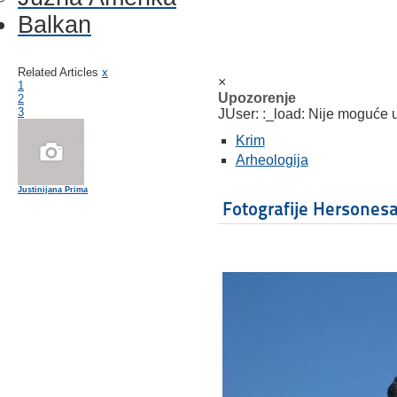
Balkan
Related Articles
x
×
1
Upozorenje
2
3
JUser: :_load: Nije moguće uč
Krim
Arheologija
Justinijana Prima
Fotografije Hersones