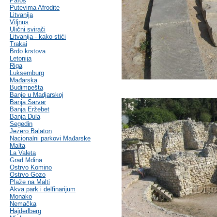
Pafos
Putevima Afrodite
Litvanija
Viljnus
Ulični svirači
Litvanija - kako stići
Trakai
Brdo krstova
Letonija
Riga
Luksemburg
Mađarska
Budimpešta
Banje u Madjarskoj
Banja Sarvar
Banja Eržebet
Banja Ðula
Segedin
Jezero Balaton
Nacionalni parkovi Mađarske
Malta
La Valeta
Grad Mdina
Ostrvo Komino
Ostrvo Gozo
Plaže na Malti
Akva park i delfinarijum
Monako
Nemačka
Hajderlberg