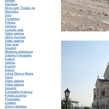
Minhen
Hamburg
Akva park Tropski raj
Norveška
Oslo
Trondhajm
Poljska
Varšava
Lazienki park
Video galerija
Ulični muzičari
Video galerija
Stari grad
Suveniri
Moderna arhitektura
Galerija Fotografija
Krakov
Velička
Kazimir
Aušvic
Crkva Device Marije
Vavel
Video galerija
Video galerija
Suveniri
Fotografije Krakova
Poljska kuhinja
Portugalija
Lisabon
Ostrvo Madeira