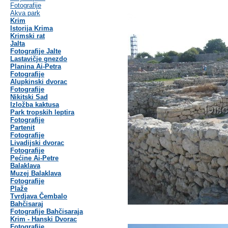
Fotografije
Akva park
Krim
Istorija Krima
Krimski rat
Jalta
Fotografije Jalte
Lastavičje gnezdo
Planina Ai-Petra
Fotografije
Alupkinski dvorac
Fotografije
Nikitski Sad
Izložba kaktusa
Park tropskih leptira
Fotografije
Partenit
Fotografije
Livadijski dvorac
Fotografije
Pećine Ai-Petre
Balaklava
Muzej Balaklava
Fotografije
Plaže
Tvrdjava Čembalo
Bahčisaraj
Fotografije Bahčisaraja
Krim - Hanski Dvorac
Fotografije