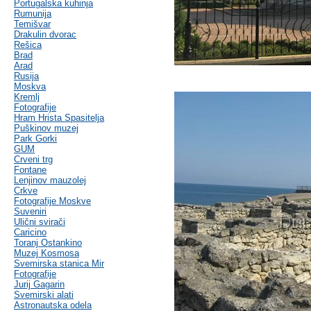
Portugalska kuhinja
Rumunija
Temišvar
Drakulin dvorac
Rešica
Brad
Arad
Rusija
Moskva
Kremlj
Fotografije
Hram Hrista Spasitelja
Puškinov muzej
Park Gorki
GUM
Crveni trg
Fontane
Lenjinov mauzolej
Crkve
Fotografije Moskve
Suveniri
Ulični svirači
Caricino
Toranj Ostankino
Muzej Kosmosa
Svemirska stanica Mir
Fotografije
Jurij Gagarin
Svemirski alati
Astronautska odela