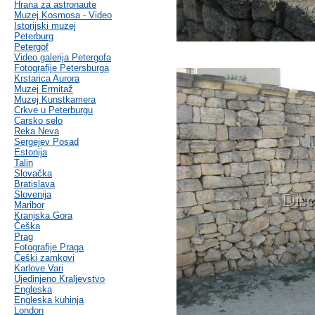
Hrana za astronaute
Muzej Kosmosa - Video
Istorijski muzej
Peterburg
Petergof
Video galerija Petergofa
Fotografije Petersburga
Krstarica Aurora
Muzej Ermitaž
Muzej Kunstkamera
Crkve u Peterburgu
Carsko selo
Reka Neva
Sergejev Posad
Estonija
Talin
Slovačka
Bratislava
Slovenija
Maribor
Kranjska Gora
Češka
Prag
Fotografije Praga
Češki zamkovi
Karlove Vari
Ujedinjeno Kraljevstvo
Engleska
Engleska kuhinja
London