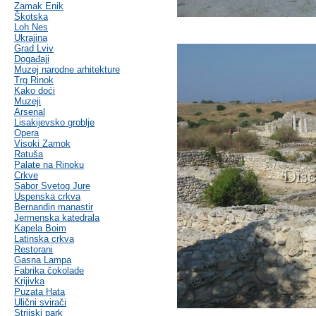
Zamak Enik
Škotska
Loh Nes
Ukrajina
Grad Lviv
Događaji
Muzej narodne arhitekture
Trg Rinok
Kako doći
Muzeji
Arsenal
Lisakijevsko groblje
Opera
Visoki Zamok
Ratuša
Palate na Rinoku
Crkve
Sabor Svetog Jure
Uspenska crkva
Bernandin manastir
Jermenska katedrala
Kapela Boim
Latinska crkva
Restorani
Gasna Lampa
Fabrika čokolade
Krijivka
Puzata Hata
Ulični svirači
Strijski park