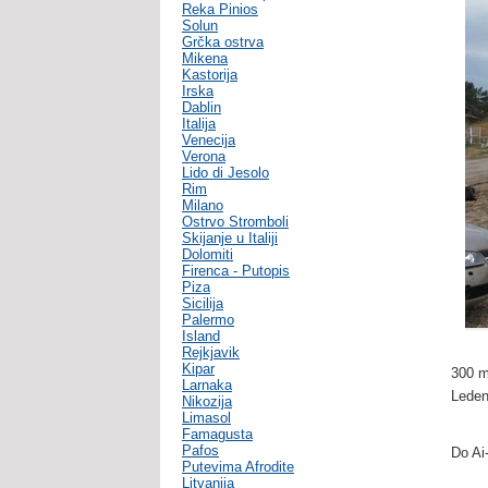
Reka Pinios
Solun
Grčka ostrva
Mikena
Kastorija
Irska
Dablin
Italija
Venecija
Verona
Lido di Jesolo
Rim
Milano
Ostrvo Stromboli
Skijanje u Italiji
Dolomiti
Firenca - Putopis
Piza
Sicilija
Palermo
Island
Rejkjavik
Kipar
300 m
Larnaka
Leden
Nikozija
Limasol
Famagusta
Pafos
Do Ai
Putevima Afrodite
Litvanija