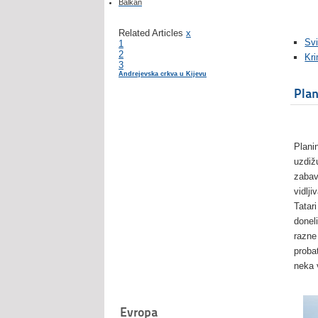
Balkan
Related Articles
x
Svi
1
2
Kr
3
Andrejevska crkva u Kijevu
Plan
Plani
uzdiž
zabav
vidlj
Tatar
donel
razne
proba
neka 
Evropa