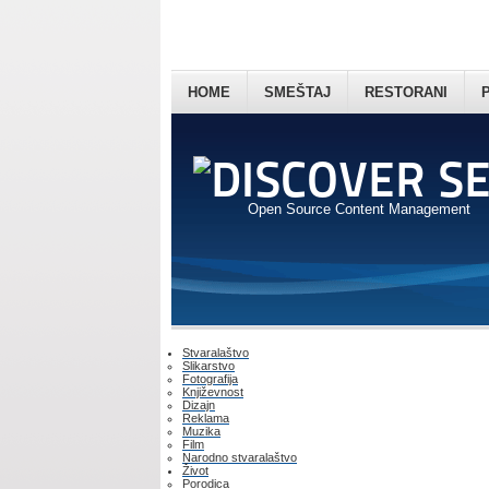
HOME
SMEŠTAJ
RESTORANI
Open Source Content Management
Stvaralaštvo
Slikarstvo
Fotografija
Književnost
Dizajn
Reklama
Muzika
Film
Narodno stvaralaštvo
Život
Porodica