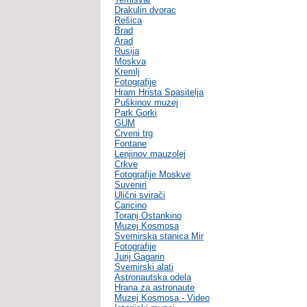
Drakulin dvorac
Rešica
Brad
Arad
Rusija
Moskva
Kremlj
Fotografije
Hram Hrista Spasitelja
Puškinov muzej
Park Gorki
GUM
Crveni trg
Fontane
Lenjinov mauzolej
Crkve
Fotografije Moskve
Suveniri
Ulični svirači
Caricino
Toranj Ostankino
Muzej Kosmosa
Svemirska stanica Mir
Fotografije
Jurij Gagarin
Svemirski alati
Astronautska odela
Hrana za astronaute
Muzej Kosmosa - Video