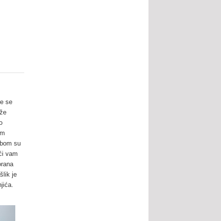
re se
ože
o
om
sobom su
eći vam
orana
lik je
jića.