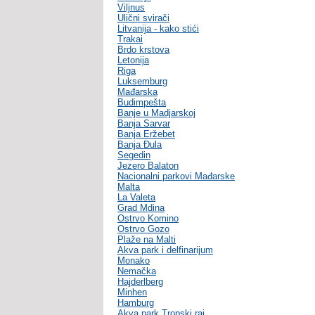
Viljnus
Ulični svirači
Litvanija - kako stići
Trakai
Brdo krstova
Letonija
Riga
Luksemburg
Mađarska
Budimpešta
Banje u Madjarskoj
Banja Sarvar
Banja Eržebet
Banja Ðula
Segedin
Jezero Balaton
Nacionalni parkovi Mađarske
Malta
La Valeta
Grad Mdina
Ostrvo Komino
Ostrvo Gozo
Plaže na Malti
Akva park i delfinarijum
Monako
Nemačka
Hajderlberg
Minhen
Hamburg
Akva park Tropski raj