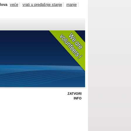
slova
veće
vrati u pređašnje stanje
manje
ZATVORI
INFO