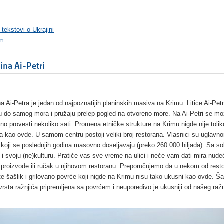
 tekstovi o Ukrajini
im
ina Ai-Petri
na Ai-Petra je jedan od najpoznatijih planinskih masiva na Krimu. Litice Ai-Pet
u do samog mora i pružaju prelep pogled na otvoreno more. Na Ai-Petri se m
no provesti nekoliko sati. Promena etničke strukture na Krimu nigde nije tolik
iva kao ovde. U samom centru postoji veliki broj restorana. Vlasnici su uglavn
i koji se poslednjih godina masovno doseljavaju (preko 260.000 hiljada). Sa 
i i svoju (ne)kulturu. Pratiće vas sve vreme na ulici i neće vam dati mira nud
 proizvode ili ručak u njihovom restoranu. Preporučujemo da u nekom od rest
te šašlik i grilovano povrće koji nigde na Krimu nisu tako ukusni kao ovde. Šaš
vrsta ražnjića pripremljena sa povrćem i neuporedivo je ukusniji od našeg ražn