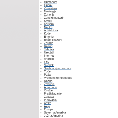
Humanost
Ljubav
Zanimljivo
Nostalgija
Zdravlje
Ženski magazin
Saveti
Karijera
Nauka
Arhitektura
Kuće
Enterijer
Bašte i bazeni
Zgrade
Razno
Tehnika
Uredjaji
Internet
Android
iOS
Svedok
Saobraćajne nesreće
Tuče
Požari
Vremenske nepogode
Razno
Životinje
Automobili
Oružje
Preživljavanje
Zabava
Putovanja
Afrika
Azija
Evropa
Severna Amerika
Južna Amerika