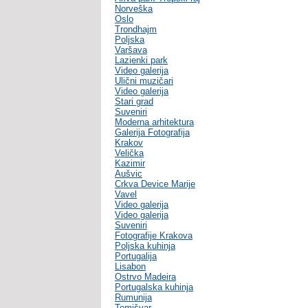
Norveška
Oslo
Trondhajm
Poljska
Varšava
Lazienki park
Video galerija
Ulični muzičari
Video galerija
Stari grad
Suveniri
Moderna arhitektura
Galerija Fotografija
Krakov
Velička
Kazimir
Aušvic
Crkva Device Marije
Vavel
Video galerija
Video galerija
Suveniri
Fotografije Krakova
Poljska kuhinja
Portugalija
Lisabon
Ostrvo Madeira
Portugalska kuhinja
Rumunija
Temišvar