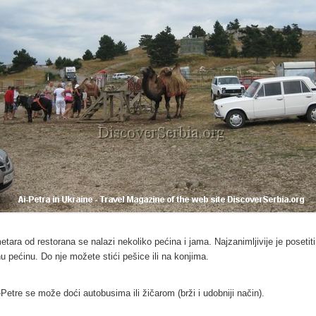
etara od restorana se nalazi nekoliko pećina i jama. Najzanimljivije je posetiti
u pećinu. Do nje možete stići pešice ili na konjima.
-Petre se može doći autobusima ili žičarom (brži i udobniji način).