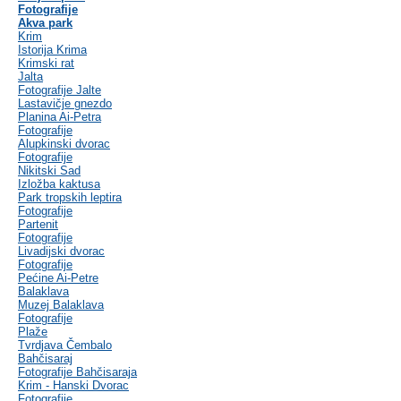
Fotografije
Akva park
Krim
Istorija Krima
Krimski rat
Jalta
Fotografije Jalte
Lastavičje gnezdo
Planina Ai-Petra
Fotografije
Alupkinski dvorac
Fotografije
Nikitski Sad
Izložba kaktusa
Park tropskih leptira
Fotografije
Partenit
Fotografije
Livadijski dvorac
Fotografije
Pećine Ai-Petre
Balaklava
Muzej Balaklava
Fotografije
Plaže
Tvrdjava Čembalo
Bahčisaraj
Fotografije Bahčisaraja
Krim - Hanski Dvorac
Fotografije