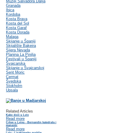
Muzej Salvadora Dalija
Granada
Ibica
Kordoba
Kosta Brava
Kosta del Sol
Kosta Garaf
Kosta Dorada
Malaga
Skijanje u Španiji
Skijalište Bakeira
Sijera Nevada
Planina La Pinilja
Festivali u Španiji
Švajcarska
Skijanje u Švajcarskoj
Sent Moric
Cermat
Švedska
Stokholm
Upsala
Related Articles
Kako doći u Lviv
Read more
Crkve u Lvivu - Bernandin katedrala i
manastir
Read more
Lviv - Lisakijevsko groblje