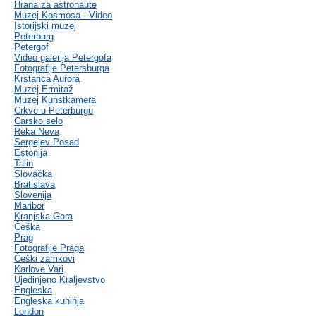
Hrana za astronaute
Muzej Kosmosa - Video
Istorijski muzej
Peterburg
Petergof
Video galerija Petergofa
Fotografije Petersburga
Krstarica Aurora
Muzej Ermitaž
Muzej Kunstkamera
Crkve u Peterburgu
Carsko selo
Reka Neva
Sergejev Posad
Estonija
Talin
Slovačka
Bratislava
Slovenija
Maribor
Kranjska Gora
Češka
Prag
Fotografije Praga
Češki zamkovi
Karlove Vari
Ujedinjeno Kraljevstvo
Engleska
Engleska kuhinja
London