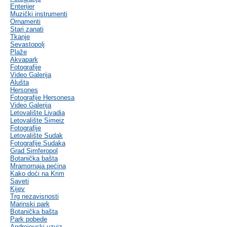
Enterijer
Muzički instrumenti
Ornamenti
Stari zanati
Tkanje
Sevastopolj
Plaže
Akvapark
Fotografije
Video Galerija
Alušta
Hersones
Fotografije Hersonesa
Video Galerija
Letovalište Livadia
Letovalište Simeiz
Fotografije
Letovalište Sudak
Fotografije Sudaka
Grad Simferopol
Botanička bašta
Mramornaja pećina
Kako doći na Krim
Saveti
Kijev
Trg nezavisnosti
Marinski park
Botanička bašta
Park pobede
Andrejevski uzviz