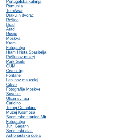
Portugalska kuhinja
Rumunija
Temišvar
Drakulin dvorac
Rešica
Brad
Arad
Rusija
Moskva
Kremlj
Fotografije
Hram Hrista Spasitelja
Puškinov muzej
Park Gorki
GUM
Crveni trg
Fontane
Lenjinov mauzolej
Crkve
Fotografije Moskve
Suveniri
Ulični svirači
Caricino
Toranj Ostankino
Muzej Kosmosa
Svemirska stanica Mir
Fotografije
Jurij Gagarin
Svemirski alati
Astronautska odela