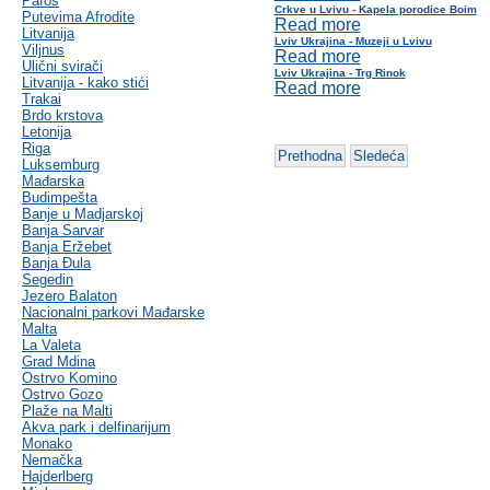
Pafos
Crkve u Lvivu - Kapela porodice Boim
Putevima Afrodite
Read more
Litvanija
Lviv Ukrajina - Muzeji u Lvivu
Viljnus
Read more
Ulični svirači
Lviv Ukrajina - Trg Rinok
Litvanija - kako stići
Read more
Trakai
Brdo krstova
Letonija
Riga
Prethodna
Sledeća
Luksemburg
Mađarska
Budimpešta
Banje u Madjarskoj
Banja Sarvar
Banja Eržebet
Banja Ðula
Segedin
Jezero Balaton
Nacionalni parkovi Mađarske
Malta
La Valeta
Grad Mdina
Ostrvo Komino
Ostrvo Gozo
Plaže na Malti
Akva park i delfinarijum
Monako
Nemačka
Hajderlberg