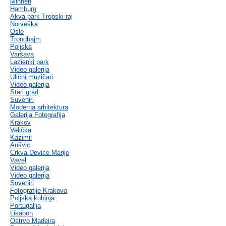
Minhen
Hamburg
Akva park Tropski raj
Norveška
Oslo
Trondhajm
Poljska
Varšava
Lazienki park
Video galerija
Ulični muzičari
Video galerija
Stari grad
Suveniri
Moderna arhitektura
Galerija Fotografija
Krakov
Velička
Kazimir
Aušvic
Crkva Device Marije
Vavel
Video galerija
Video galerija
Suveniri
Fotografije Krakova
Poljska kuhinja
Portugalija
Lisabon
Ostrvo Madeira