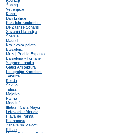
Red Lajt
Šoping
Vetrenjače
Kanali
Dan kraljice
Park lala Keukenhof
De Zaanse Schans
Suveniri Holandije
Španija
Madrid
Kraljevska palata
Barselona
Muzej Pueblo Espanjol
Barselona - Fontane
Sagrada Familia
Gaudi Arhitektura
Fotografije Barselone
Tenerife
Korida
Sevilja
Toledo
Majorka
Palma
Magaluf
Illetas / Calla Mayor
Letovalište Alcudia
Playa de Palma
Palmanova
Zabava na Majorci
Bilbao