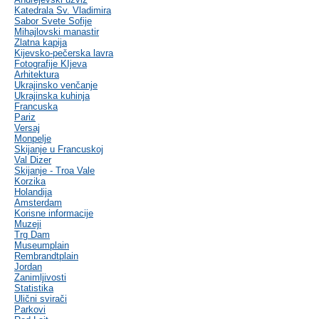
Katedrala Sv. Vladimira
Sabor Svete Sofije
Mihajlovski manastir
Zlatna kapija
Kijevsko-pečerska lavra
Fotografije KIjeva
Arhitektura
Ukrajinsko venčanje
Ukrajinska kuhinja
Francuska
Pariz
Versaj
Monpelje
Skijanje u Francuskoj
Val Dizer
Skijanje - Troa Vale
Korzika
Holandija
Amsterdam
Korisne informacije
Muzeji
Trg Dam
Museumplain
Rembrandtplain
Jordan
Zanimljivosti
Statistika
Ulični svirači
Parkovi