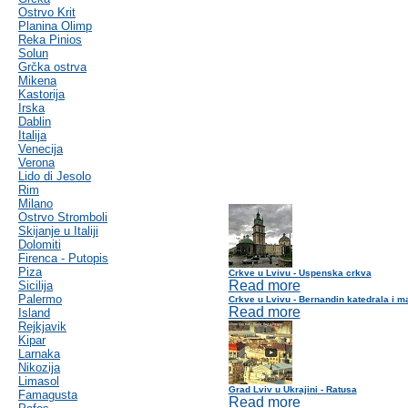
Ostrvo Krit
Planina Olimp
Reka Pinios
Solun
Grčka ostrva
Mikena
Kastorija
Irska
Dablin
Italija
Venecija
Verona
Lido di Jesolo
Rim
Milano
Ostrvo Stromboli
Skijanje u Italiji
Dolomiti
Firenca - Putopis
Piza
Crkve u Lvivu - Uspenska crkva
Read more
Sicilija
Palermo
Crkve u Lvivu - Bernandin katedrala i m
Read more
Island
Rejkjavik
Kipar
Larnaka
Nikozija
Limasol
Grad Lviv u Ukrajini - Ratusa
Famagusta
Read more