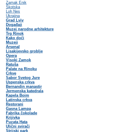
Zamak Enik
Škotska
Loh Nes
Ukrajina
Grad Lviv
Događaji
Muzej narodne arhitekture
Trg Rinok
Kako doći
Muzeji
Arsenal
Lisakijevsko groblje
Opera
Visoki Zamok
Ratuša
Palate na Rinoku
Crkve
Sabor Svetog Jure
Uspenska crkva
Bernandin manastir
Jermenska katedrala
Kapela Boim
Latinska crkva
Restorani
Gasna Lampa
Fabrika čokolade
Krijivka
Puzata Hata
Ulični svirači
Strijski park