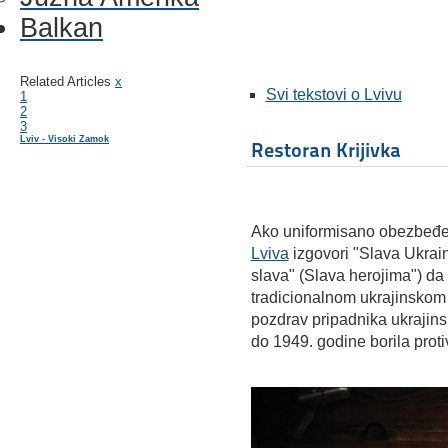
Balkan
Related Articles
x
Svi tekstovi o Lvivu
1
2
3
Lviv - Visoki Zamok
Restoran Krijivka
Ako uniformisano obezbeđen
Lviva
izgovori "Slava Ukrain
slava" (Slava herojima") da b
tradicionalnom ukrajinskom
pozdrav pripadnika ukrajins
do 1949. godine borila prot