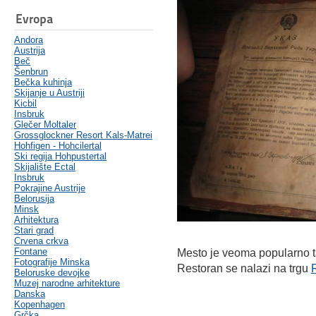
Evropa
Andora
Austrija
Beč
Šenbrun
Bečka kuhinja
Skijanje u Austriji
Kicbil
Insbruk
Glečer Moltaler
Grossglockner Resort Kals-Matrei
Hohfigen - Hohcilertal
Ski regija Hohpustertal
Skijalište Ectal
Insbruk
Pokrajine Austrije
Belorusija
Minsk
Arhitektura
Stari grad
Crvena crkva
Fontane
Mesto je veoma popularno t
Fotografije Minska
Restoran se nalazi na trgu
Beloruske devojke
Muzej narodne arhitekture
Danska
Kopenhagen
Grčka