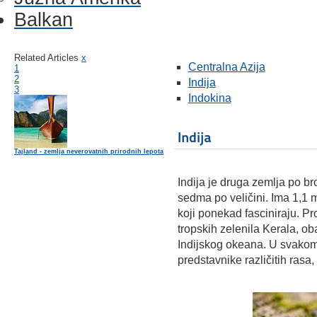
Balkan
Related Articles
x
Centralna Azija
1
2
Indija
3
Indokina
Indija
Tajland - zemlja neverovatnih prirodnih lepota
Indija je druga zemlja po br
sedma po veličini. Ima 1,1 m
koji ponekad fasciniraju. Pr
tropskih zelenila Kerala, ob
Indijskog okeana. U svakom
predstavnike različitih rasa, r