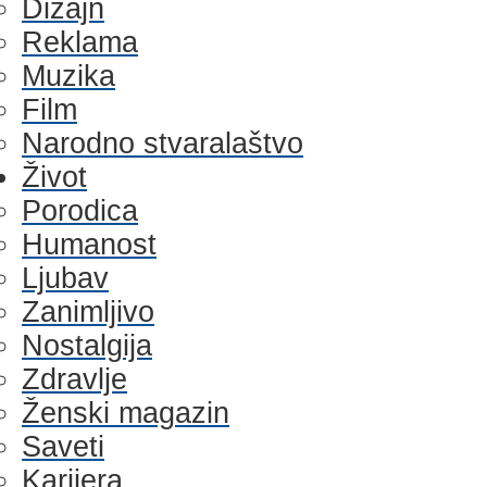
Dizajn
Reklama
Muzika
Film
Narodno stvaralaštvo
Život
Porodica
Humanost
Ljubav
Zanimljivo
Nostalgija
Zdravlje
Ženski magazin
Saveti
Karijera