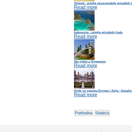
Tajland - zemlja neverovatnih prirodnih 
Read more
Indonezija - zemlja prirodnih čuda
Read more
Šta videti u Singapuru
Read more
Ovde se spajaju Evropa i Azija - Kazahs
Read more
Prethodna
Sledeća