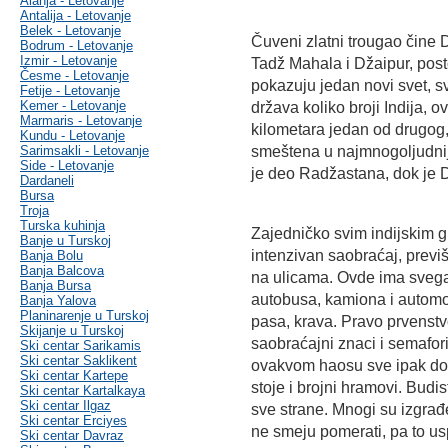
Alanja - Letovanje
Antalija - Letovanje
Belek - Letovanje
Čuveni zlatni trougao čine D
Bodrum - Letovanje
Izmir - Letovanje
Tadž Mahala i Džaipur, post
Česme - Letovanje
pokazuju jedan novi svet, sv
Fetije - Letovanje
Kemer - Letovanje
država koliko broji Indija, o
Marmaris - Letovanje
kilometara jedan od drugog, 
Kundu - Letovanje
Sarimsakli - Letovanje
smeštena u najmnogoljudnijo
Side - Letovanje
je deo Radžastana, dok je D
Dardaneli
Bursa
Troja
Turska kuhinja
Zajedničko svim indijskim gr
Banje u Turskoj
intenzivan saobraćaj, previše
Banja Bolu
Banja Balcova
na ulicama. Ovde ima svega o
Banja Bursa
autobusa, kamiona i automo
Banja Yalova
Planinarenje u Turskoj
pasa, krava. Pravo prvenstvo 
Skijanje u Turskoj
saobraćajni znaci i semafori
Ski centar Sarikamis
Ski centar Saklikent
ovakvom haosu sve ipak dob
Ski centar Kartepe
stoje i brojni hramovi. Budist
Ski centar Kartalkaya
Ski centar Ilgaz
sve strane. Mnogi su izgrađe
Ski centar Erciyes
ne smeju pomerati, pa to u
Ski centar Davraz