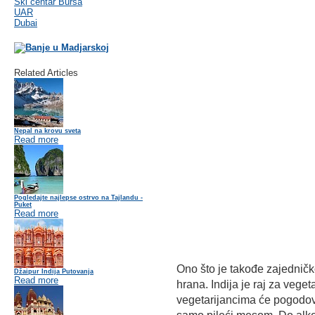
Ski centar Bursa
UAR
Dubai
Related Articles
Nepal na krovu sveta
Read more
Pogledajte najlepse ostrvo na Tajlandu -
Puket
Read more
Ono što je takođe zajedničk
Džaipur Indija Putovanja
Read more
hrana. Indija je raj za vege
vegetarijancima će pogodovat