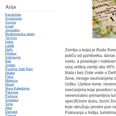
Azija
Kazahstan
Avganistan
Gruzija
Izrael
Jerusalim
Mediteranska obala
Tel Aviv
Indija
Ladak
Delhi
Zemlja u kojoj je Buda živeo i
Džaipur
potiču od pamtiveka, danas 
Indonezija
svetu, a poseduje i nuklearno
Bali
Jordan
ovoj velikoj zemlji oko 40%
Pustinja Vadi Ram
blata i bez čiste vode u De
Akaba
Petra
žene, mnogo neuhranjene de
Malezija
ćošku. Uprkos tome, never
Nepal
Nova Kaledonija
osećanjima koje posetioci ov
Pakistan
neverovatno primamljiva turi
Pešavar
Singapur
specifičnom duhu, brzini ži
Sirija
koje okružuju prostor pun ra
Alep
Damask
Putovanja u Indiju, turistim
Tajland