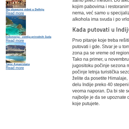
samo pileći mesom. Do alkoh
kojim pabovima i restorani
Šta obavezno videti u Delhiju
nema, već samo u specijali
Read more
alkohola ima svuda i po vrl
Kada putovati u Indij
Indonezija - zemlja prirodnih čuda
Prvo pitanje koje treba rešit
Read more
putovati i gde. Stvar je u t
zona pa se vreme od region
Tako na primer, u novembru
Tajne Avganistana
jugositoku počinje sezona 
Read more
počinje letnja turistička se
želite da posetite Himalaje
delu Indije preko 40 stepeni
veoma naporan. Da bi ste se i
najbolje je da se upoznate 
koje putujete.