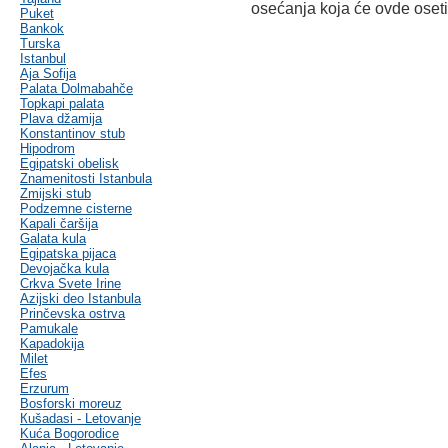
osećanja koja će ovde osetit
Puket
Bankok
Turska
Istanbul
Aja Sofija
Palata Dolmabahče
Topkapi palata
Plava džamija
Konstantinov stub
Hipodrom
Egipatski obelisk
Znamenitosti Istanbula
Zmijski stub
Podzemne cisterne
Kapali čaršija
Galata kula
Egipatska pijaca
Devojačka kula
Crkva Svete Irine
Azijski deo Istanbula
Prinčevska ostrva
Pamukale
Kapadokija
Milet
Efes
Erzurum
Bosforski moreuz
Кušadasi - Letovanje
Kuća Bogorodice