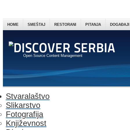
HOME
SMEŠTAJ
RESTORANI
PITANJA
DOGAĐAJI
Open Source Content Management
Stvaralaštvo
Slikarstvo
Fotografija
Književnost