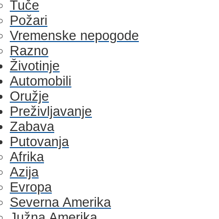
Tuče
Požari
Vremenske nepogode
Razno
Životinje
Automobili
Oružje
Preživljavanje
Zabava
Putovanja
Afrika
Azija
Evropa
Severna Amerika
Južna Amerika