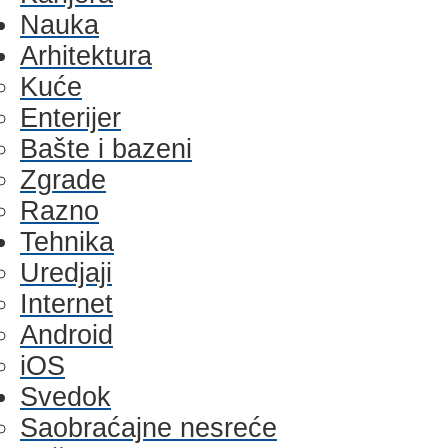
Nauka
Arhitektura
Kuće
Enterijer
Bašte i bazeni
Zgrade
Razno
Tehnika
Uredjaji
Internet
Android
iOS
Svedok
Saobraćajne nesreće