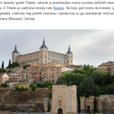
vit španski gradić Toledo, oduvek je predstavljao mesto susreta različitih naro
ra. U Toledu je sadržana istorija cele
Španije
. Na koju god stranu da krenete, 
gledate, videćete trag prošlih vremena i naroda koji su ga nastanjivali: hrišća
mana (Mavara) i Jevreja.