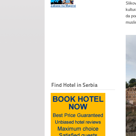
Sliko
Zabava na Majorci
kultu
da po
musli
Find Hotel in Serbia