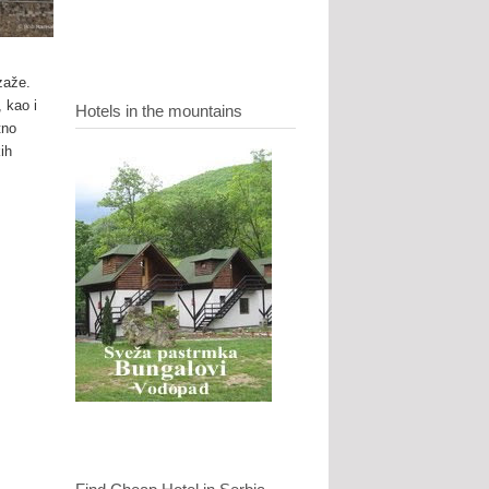
zaže.
 kao i
Hotels in the mountains
tno
ih