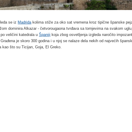
leda se iz
Madrida
kolima stiže za oko sat vremena kroz tipične španske pej
žom dominira Alkazar - četvorougaona tvrđava sa tornjevima na svakom uglu,
 po veličini katedrala u
Španiji
koja zbog osvetljenja izgleda naročito impozan
 Građena je skoro 300 godina i u njoj se nalaze dela nekih od najvećih špansk
ra kao što su Ticijan, Goja, El Greko.