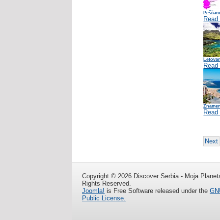
Peščan
Read
Letovan
Read
Znamen
Read
Next
Copyright © 2026 Discover Serbia - Moja Planeta
Rights Reserved.
Joomla!
is Free Software released under the
GNU
Public License.