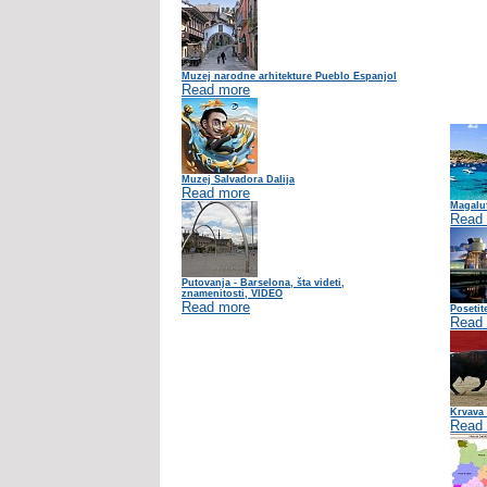
Muzej narodne arhitekture Pueblo Espanjol
Read more
Muzej Salvadora Dalija
Read more
Magaluf
Read
Putovanja - Barselona, šta videti,
znamenitosti, VIDEO
Read more
Posetit
Read
Krvava
Read