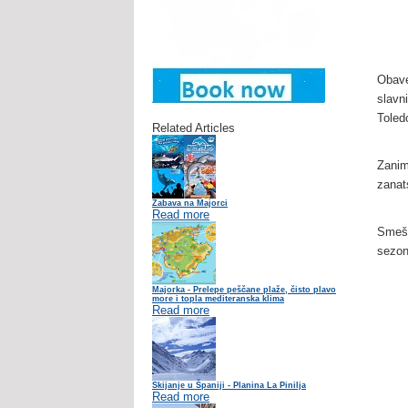
Obave
slavn
Toled
Related Articles
Zanim
zanat
Zabava na Majorci
Read more
Smešt
sezon
Majorka - Prelepe peščane plaže, čisto plavo
more i topla mediteranska klima
Read more
Skijanje u Španiji - Planina La Pinilja
Read more