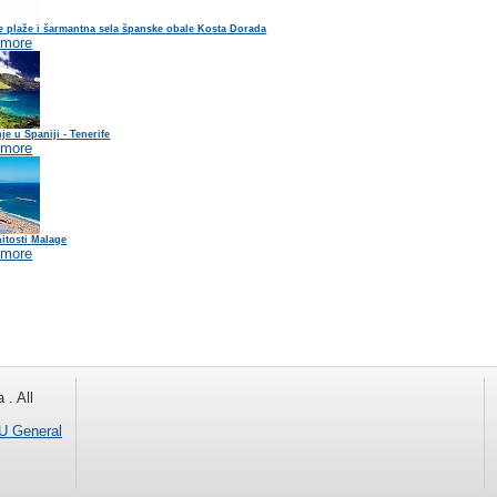
e plaže i šarmantna sela španske obale Kosta Dorada
 more
je u Španiji - Tenerife
 more
itosti Malage
 more
 . All
 General