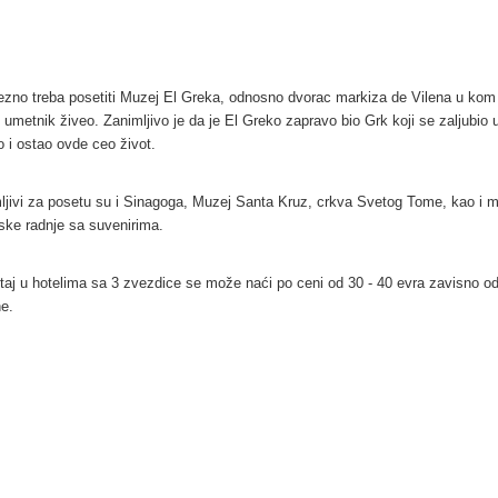
zno treba posetiti Muzej El Greka, odnosno dvorac markiza de Vilena u kom
i umetnik živeo. Zanimljivo je da je El Greko zapravo bio Grk koji se zaljubio 
o i ostao ovde ceo život.
ljivi za posetu su i Sinagoga, Muzej Santa Kruz, crkva Svetog Tome, kao i 
ske radnje sa suvenirima.
aj u hotelima sa 3 zvezdice se može naći po ceni od 30 - 40 evra zavisno o
e.