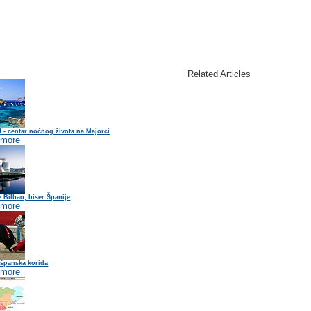
Related Articles
 - centar noćnog života na Majorci
 more
e Bilbao, biser Španije
 more
 španska korida
 more