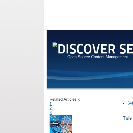
Open Source Content Management
Related Articles
x
Svi
1
2
3
Tol