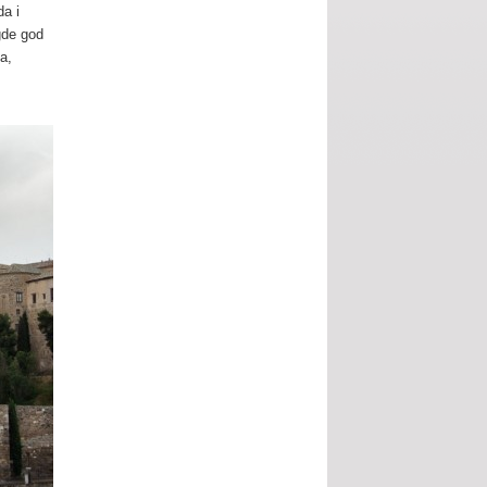
da i
gde god
na,