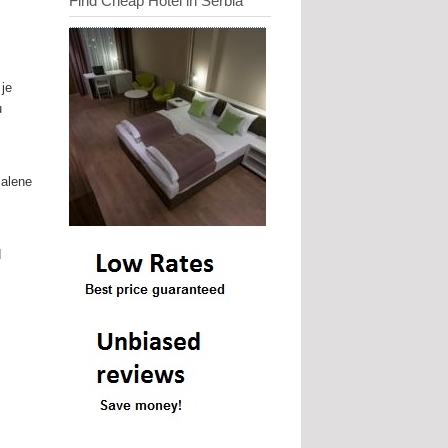
Find Cheap Hotel in Serbia
 je
u
malene
d