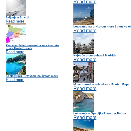
Read more
Skijanje u Španiji
Read more
Letovanje na tirkiznom moru španske ob
Read more
Peščane plaže i šarmantna sela španske
obale Kosta Dorada
Read more
Najveće znamenitosti Madrida
Read more
Kosta Brava - letovanje na čistom moru
Read more
Muzej narodne arhitekture Pueblo Espan
Read more
Letovanje u Španiji - Playa de Palma
Read more