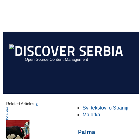
Open Source Content Management
Related Articles
x
Svi tekstovi o Spaniji
1
2
Majorka
3
Palma