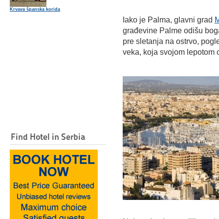
Krvava španska korida
Iako je Palma, glavni grad
M
građevine Palme odišu boga
pre sletanja na ostrvo, pogl
veka, koja svojom lepotom 
Find Hotel in Serbia