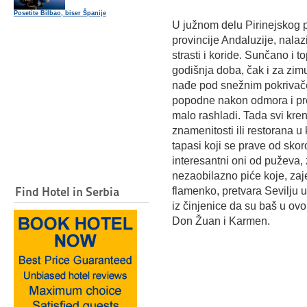
Posetite Bilbao, biser Španije
U južnom delu Pirinejskog 
provincije Andaluzije, nalaz
strasti i koride. Sunčano i t
godišnja doba, čak i za zim
nađe pod snežnim pokrivač
popodne nakon odmora i pr
malo rashladi. Tada svi kre
znamenitosti ili restorana u 
tapasi koji se prave od skor
interesantni oni od puževa,
nezaobilazno piće koje, zaj
Find Hotel in Serbia
flamenko, pretvara Sevilju u 
iz činjenice da su baš u ovo
Don Žuan i Karmen.