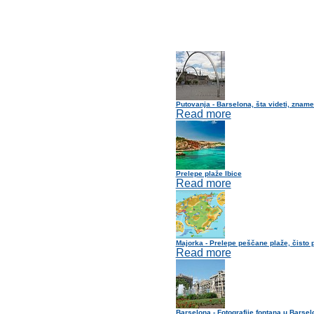
Putovanja - Barselona, šta videti, zname
Read more
Prelepe plaže Ibice
Read more
Majorka - Prelepe peščane plaže, čisto 
Read more
Barselona - Fotografije fontana u Barsel