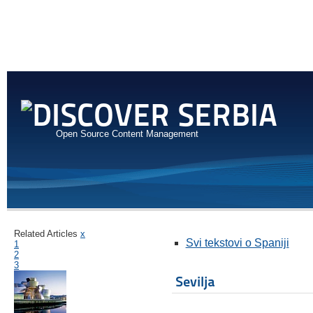
Open Source Content Management
Related Articles
x
Svi tekstovi o Spaniji
1
2
3
Sevilja