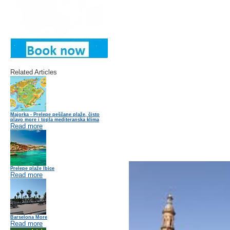
Related Articles
Majorka - Prelepe peščane plaže, čisto
plavo more i topla mediteranska klima
Read more
Prelepe plaže Ibice
Read more
Barselona More
Read more