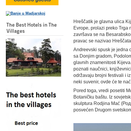
Hreščatik je glavna ulica K
The Best Hotels in The
Evrope, prolazi preko Trga 
Villages
završava se na Besarabskom
pravac se nazivao Hreščata
Andreevski spusk je jedna o
sa Donjim gradom, Podolom.
glavnih znamenitosti Kijeva.
poznati naučnici, književnici
održavaju brojni festivali i i
neki suvenir, ovde će te naći
Pored toga, vredi posetiti M
Botaničku baštu. Iz sovjets
skulptura Rodjina Mać (Роди
posvećen Drugom svetskom 