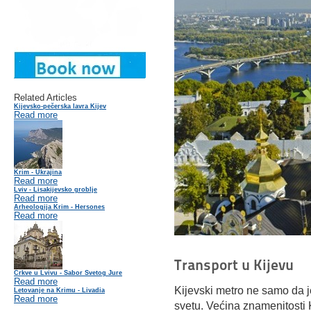
Related Articles
Kijevsko-pečerska lavra Kijev
Read more
Krim - Ukrajina
Read more
Lviv - Lisakijevsko groblje
Read more
Arheologija Krim - Hersones
Read more
Transport u Kijevu
Crkve u Lvivu - Sabor Svetog Jure
Read more
Kijevski metro ne samo da je 
Letovanje na Krimu - Livadia
Read more
svetu. Većina znamenitosti K