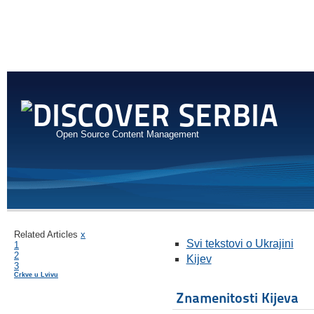
Open Source Content Management
Related Articles
x
Svi tekstovi o Ukrajini
1
2
Kijev
3
Crkve u Lvivu
Znamenitosti Kijeva