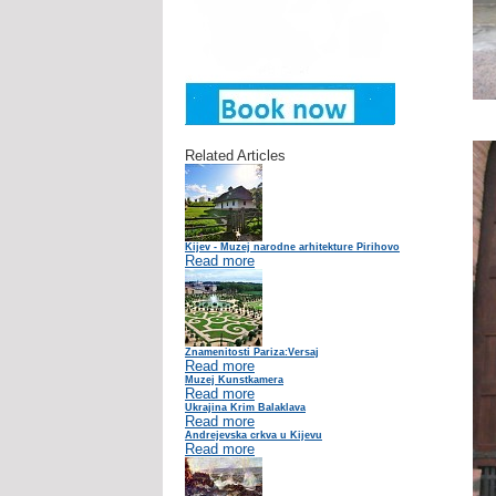
Related Articles
Kijev - Muzej narodne arhitekture Pirihovo
Read more
Znamenitosti Pariza:Versaj
Read more
Muzej Kunstkamera
Read more
Ukrajina Krim Balaklava
Read more
Andrejevska crkva u Kijevu
Read more