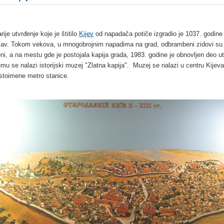
rije utvrđenje koje je štitilo
Kijev
od napadača potiče izgradio je 1037. godine
lav. Tokom vekova, u mnogobrojnim napadima na grad, odbrambeni zidovi su
eni, a na mestu gde je postojala kapija grada, 1983. godine je obnovljen deo u
jemu se nalazi istorijski muzej "Zlatna kapija". Muzej se nalazi u centru Kijev
istoimene metro stanice.