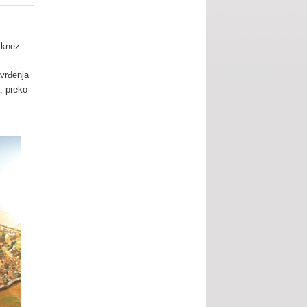
 knez
tvrđenja
a, preko