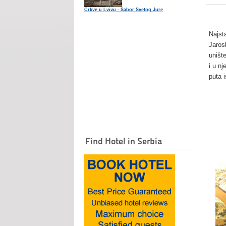
Crkve u Lvivu - Sabor Svetog Jure
Najsta
Jaros
uništ
i u n
puta 
Find Hotel in Serbia