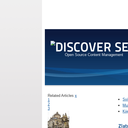
Open Source Content Management
Related Articles
x
Svi
1
2
Mu
3
Kij
Zlat