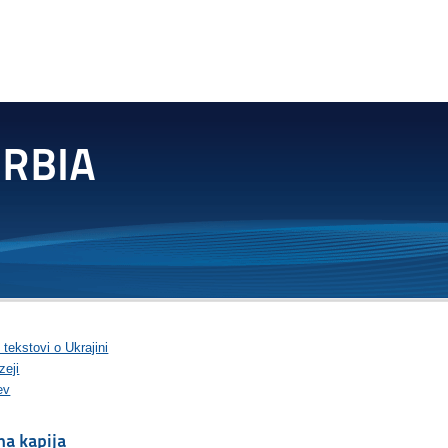
 tekstovi o Ukrajini
zeji
ev
na kapija