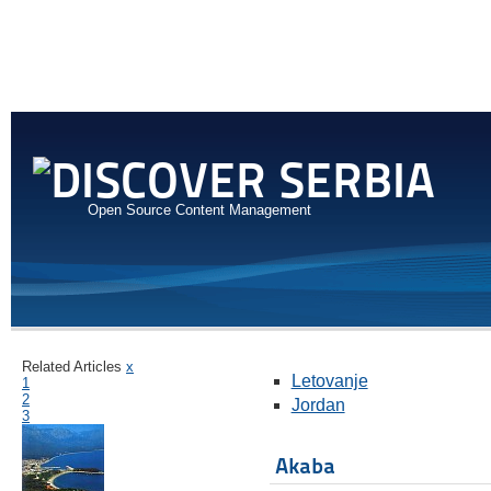
Open Source Content Management
Related Articles
x
Letovanje
1
2
Jordan
3
Akaba