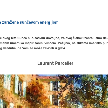
e zaražene sunčevom energijom
je ovog leta Sunca bilo sasvim dovoljno, za ovaj članak izabrali smo del
menih umetnika inspirisanih Suncem. Pažljivo, na slikama ima tako pu
g vazduha, da Vam se može zavrteti u glavi.
Laurent Parcelier