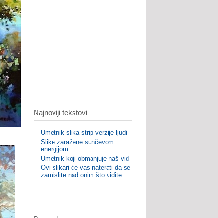
Najnoviji tekstovi
Umetnik slika strip verzije ljudi
Slike zaražene sunčevom
energijom
Umetnik koji obmanjuje naš vid
Ovi slikari će vas naterati da se
zamislite nad onim što vidite