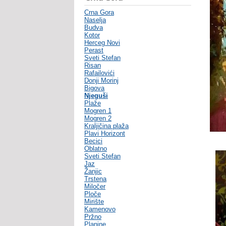
Crna Gora
Naselja
Budva
Kotor
Herceg Novi
Perast
Sveti Stefan
Risan
Rafailovići
Donji Morinj
Bigova
Njeguši
Plaže
Mogren 1
Mogren 2
Kraljičina plaža
Plavi Horizont
Becici
Oblatno
Sveti Stefan
Jaz
Žanjic
Trstena
Miločer
Ploče
Mirište
Kamenovo
Pržno
Planine