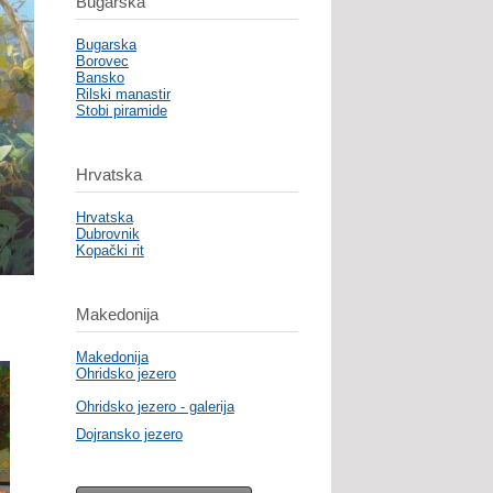
Bugarska
Bugarska
Borovec
Bansko
Rilski manastir
Stobi piramide
Hrvatska
Hrvatska
Dubrovnik
Kopački rit
Makedonija
Makedonija
Ohridsko jezero
Ohridsko jezero - galerija
Dojransko jezero