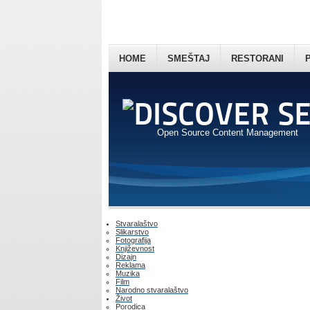
HOME
SMEŠTAJ
RESTORANI
Open Source Content Management
Stvaralaštvo
Slikarstvo
Fotografija
Književnost
Dizajn
Reklama
Muzika
Film
Narodno stvaralaštvo
Život
Porodica