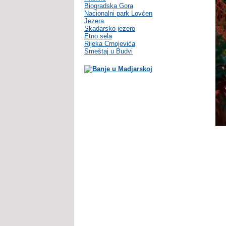
Biogradska Gora
Nacionalni park Lovćen
Jezera
Skadarsko jezero
Etno sela
Rijeka Crnojevića
Smeštaj u Budvi