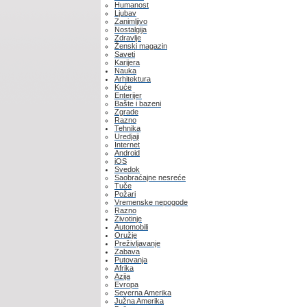
Humanost
Ljubav
Zanimljivo
Nostalgija
Zdravlje
Ženski magazin
Saveti
Karijera
Nauka
Arhitektura
Kuće
Enterijer
Bašte i bazeni
Zgrade
Razno
Tehnika
Uredjaji
Internet
Android
iOS
Svedok
Saobraćajne nesreće
Tuče
Požari
Vremenske nepogode
Razno
Životinje
Automobili
Oružje
Preživljavanje
Zabava
Putovanja
Afrika
Azija
Evropa
Severna Amerika
Južna Amerika