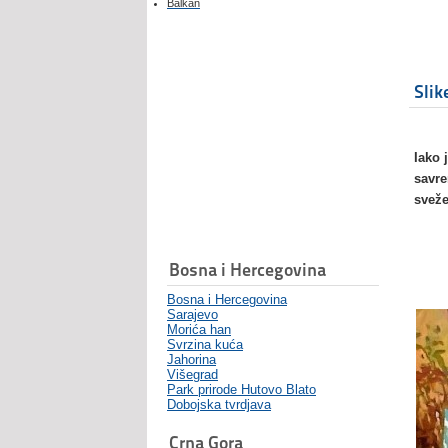
Balkan
Slik
Iako 
savre
sveže
Bosna i Hercegovina
Bosna i Hercegovina
Sarajevo
Morića han
Svrzina kuća
Jahorina
Višegrad
Park prirode Hutovo Blato
Dobojska tvrdjava
Crna Gora