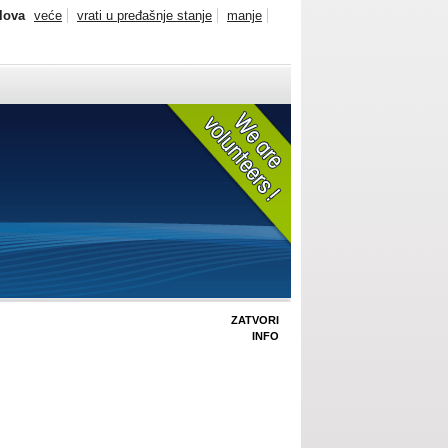
slova
veće
vrati u pređašnje stanje
manje
ZATVORI
INFO