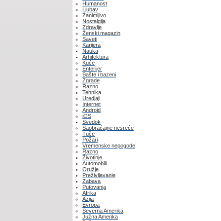
Humanost
Ljubav
Zanimljivo
Nostalgija
Zdravlje
Ženski magazin
Saveti
Karijera
Nauka
Arhitektura
Kuće
Enterijer
Bašte i bazeni
Zgrade
Razno
Tehnika
Uredjaji
Internet
Android
iOS
Svedok
Saobraćajne nesreće
Tuče
Požari
Vremenske nepogode
Razno
Životinje
Automobili
Oružje
Preživljavanje
Zabava
Putovanja
Afrika
Azija
Evropa
Severna Amerika
Južna Amerika