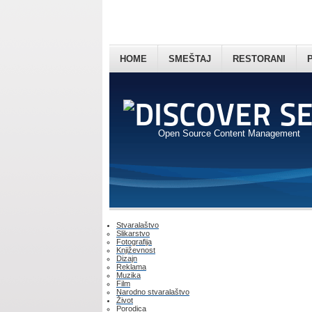
HOME
SMEŠTAJ
RESTORANI
Open Source Content Management
Stvaralaštvo
Slikarstvo
Fotografija
Književnost
Dizajn
Reklama
Muzika
Film
Narodno stvaralaštvo
Život
Porodica