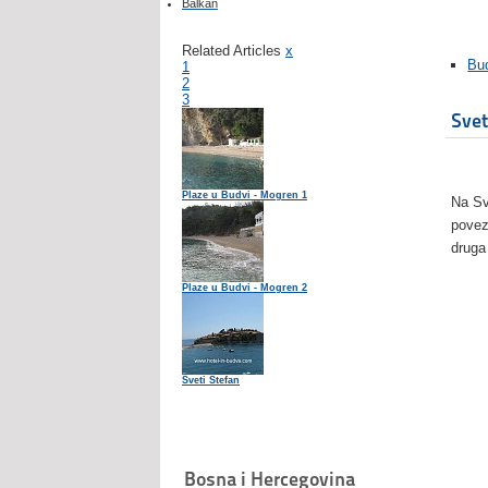
Balkan
Related Articles
x
Bu
1
2
3
Svet
Plaze u Budvi - Mogren 1
Na Sv
pove
druga
Plaze u Budvi - Mogren 2
Sveti Stefan
Bosna i Hercegovina