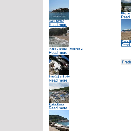
Bigova
Read
Sveti Stefan
Read more
Plaža B
Read
Plaze u Budvi - Mogren 2
Read more
Pret
Smeštaj u Budvi
Read more
Plaža Ploče
Read more