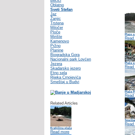
Becici
Oblatno
Sveti Stefan
Jaz
Žanjic
Trstena
Miločer
Ploče
Plaze u
Mirište
Read
Kamenovo
Pržno
Planine
Biogradska Gora
Nacionalni park Lovćen
Jezera
Plaža u
Read
Skadarsko jezero
Etno sela
Rijeka Crnojevića
Smeštaj u Budvi
Plaža P
Read
Related Articles
Smešta
Read
Kraljičina plaža
Read more