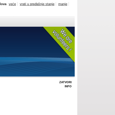
slova
veće
vrati u pređašnje stanje
manje
ZATVORI
INFO