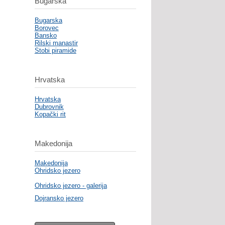
Bugarska
Bugarska
Borovec
Bansko
Rilski manastir
Stobi piramide
Hrvatska
Hrvatska
Dubrovnik
Kopački rit
Makedonija
Makedonija
Ohridsko jezero
Ohridsko jezero - galerija
Dojransko jezero