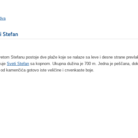
dva
i Stefan
etom Stefanu postoje dve plaže koje se nalaze sa leve i desne strane prevla
zuje
Sveti Stefan
sa kopnom. Ukupna dužina je 700 m. Jedna je peščana, dok
 od kamenčića gotovo iste veličine i crvenkaste boje.