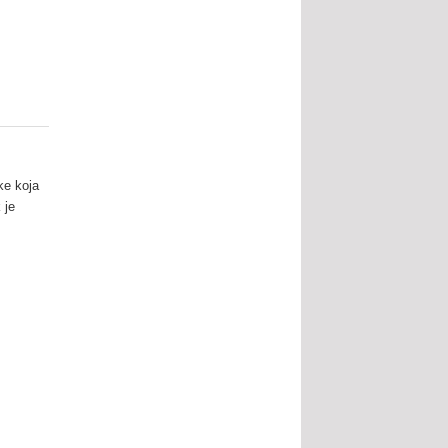
ke koja
 je