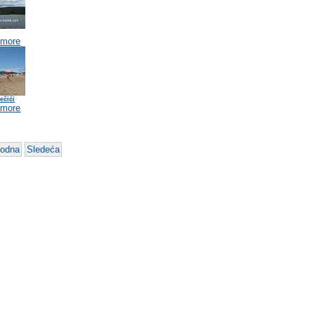
 more
ečići
 more
hodna
Sledeća