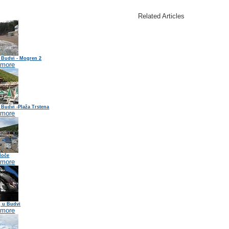
Related Articles
 Budvi - Mogren 2
 more
 Budvi -Plaža Trstena
 more
loče
 more
j u Budvi
 more