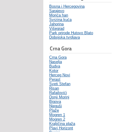
Bosna i Hercegovina
Sarajevo
Morića han
Svrzina kuća
Jahorina
Višegrad
Park prirode Hutovo Blato
Dobojska tvrdjava
Crna Gora
Crna Gora
Naselja
Budva
Kotor
Herceg Novi
Perast
Sveti Stefan
Risan
Rafailovići
Donji Morinj
Bigova
Njeguši
Plaže
Mogren 1
Mogren 2
Kraljičina plaža
Plavi Horizont