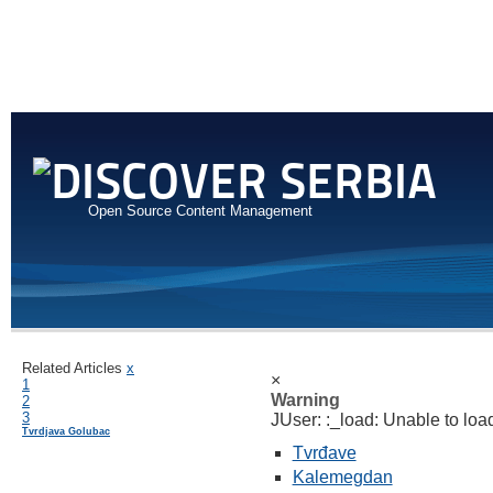
Open Source Content Management
Related Articles
x
×
1
Warning
2
3
JUser: :_load: Unable to load
Tvrdjava Golubac
Tvrđave
Kalemegdan