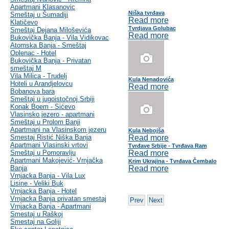
Apartmani Klasanovic
Niška tvrđava
Smeštaj u Šumadiji
Read more
Klatičevo
Tvrdjava Golubac
Smeštaj Dejana Miloševića
Read more
Bukovička Banja - Vila Vidikovac
Atomska Banja - Smeštaj
Oplenac - Hotel
Bukovička Banja - Privatan
smeštaj M
Vila Milica - Trudelj
Kula Nenadovića
Hoteli u Arandjelovcu
Read more
Bobanova bara
Smeštaj u jugoistočnoj Srbiji
Konak Boem - Sićevo
Vlasinsko jezero - apartmani
Smeštaj u Prolom Banji
Apartmani na Vlasinskom jezeru
Kula Nebojša
Smestaj Ristić Niška Banja
Read more
Apartmani Vlasinski vrtovi
Tvrđave Srbije - Tvrđava Ram
Smeštaj u Pomoravlju
Read more
Apartmani Makojević- Vrnjačka
Krim Ukrajina - Tvrđava Čembalo
Banja
Read more
Vrnjacka Banja - Vila Lux
Lisine - Veliki Buk
Vrnjacka Banja - Hotel
Vrnjacka Banja privatan smestaj
Prev
Next
Vrnjacka Banja - Apartmani
Smestaj u Raškoj
Smestaj na Goliji