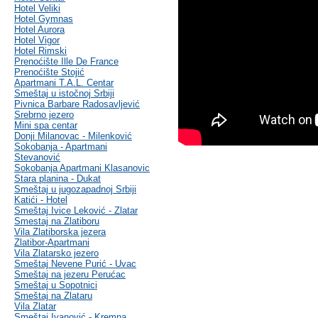
Hotel Veliki
Hotel Gymnas
Hotel Aurora
Hotel Vigor
Hotel Rimski
Prenoćište Ille De France
Prenoćište Stojić
Apartmani T.A.L. Centar
Smeštaj u istočnoj Srbiji
Pivnica Barbare Radosavljević
Srebrno jezero
Mini spa centar
Donji Milanovac - Milenković
Sokobanja - Apartmani
Stevanović
Sokobanja Apartmani Klasanovic
Stara planina - Dukat
Smeštaj u jugozapadnoj Srbiji
Katići - Hotel
Smeštaj Ivice Leković - Zlatar
Smestaj na Zlatiboru
Vila Zlatiborska jezera
Zlatibor-Apartmani
Vila Zlatarsko jezero
Smeštaj Nevene Purić - Uvac
Smeštaj na jezeru Perućac
Smeštaj u Sopotnici
Smeštaj na Zlataru
Vila Zlatar
Smeštaj Ivanović - Kremna