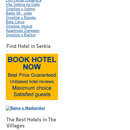
Eko centar Lopatnica
Vila Selena na Goliji
Smeštaj u Sremu
Belilo 69 - sobe
Smeštaj u Banatu
Bela Crkva
Smeštaj Vencel
Apartmani Zrenjanin
Smeštaj u Bačkoj
Find Hotel in Serbia
The Best Hotels in The
Villages