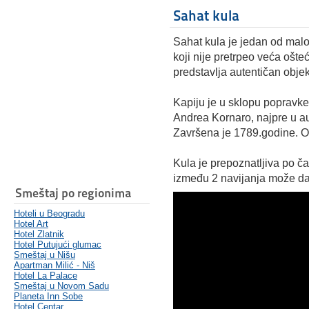
Sahat kula
Sahat kula je jedan od malo
koji nije pretrpeo veća ošteć
predstavlja autentičan objek
Kapiju je u sklopu popravke
Andrea Kornaro, najpre u aust
Završena je 1789.godine. O
Kula je prepoznatljiva po 
između 2 navijanja može da
Smeštaj po regionima
Hoteli u Beogradu
Hotel Art
Hotel Zlatnik
Hotel Putujući glumac
Smeštaj u Nišu
Apartman Milić - Niš
Hotel La Palace
Smeštaj u Novom Sadu
Planeta Inn Sobe
Hotel Centar