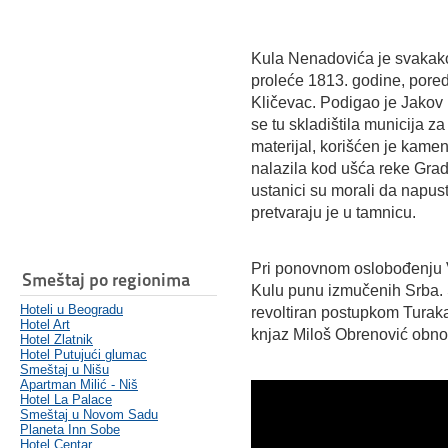
Kula Nenadovića je svakak
proleće 1813. godine, pored
Kličevac. Podigao je Jakov
se tu skladištila municija za
materijal, korišćen je kame
nalazila kod ušća reke Gra
ustanici su morali da napust
pretvaraju je u tamnicu.
Pri ponovnom oslobođenju Va
Smeštaj po regionima
Kulu punu izmučenih Srba.
Hoteli u Beogradu
revoltiran postupkom Turaka,
Hotel Art
knjaz Miloš Obrenović obno
Hotel Zlatnik
Hotel Putujući glumac
Smeštaj u Nišu
Apartman Milić - Niš
Hotel La Palace
Smeštaj u Novom Sadu
Planeta Inn Sobe
Hotel Centar