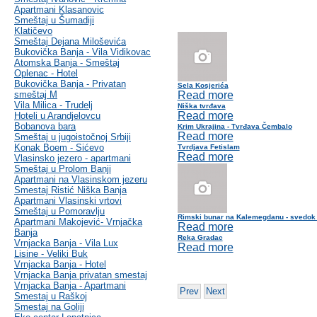
Apartmani Klasanovic
Smeštaj u Šumadiji
Klatičevo
Smeštaj Dejana Miloševića
Bukovička Banja - Vila Vidikovac
Atomska Banja - Smeštaj
Oplenac - Hotel
Bukovička Banja - Privatan
Sela Kosjerića
smeštaj M
Read more
Vila Milica - Trudelj
Niška tvrđava
Read more
Hoteli u Arandjelovcu
Bobanova bara
Krim Ukrajina - Tvrđava Čembalo
Read more
Smeštaj u jugoistočnoj Srbiji
Konak Boem - Sićevo
Tvrdjava Fetislam
Read more
Vlasinsko jezero - apartmani
Smeštaj u Prolom Banji
Apartmani na Vlasinskom jezeru
Smestaj Ristić Niška Banja
Apartmani Vlasinski vrtovi
Smeštaj u Pomoravlju
Rimski bunar na Kalemegdanu - svedok
Apartmani Makojević- Vrnjačka
Read more
Banja
Reka Gradac
Vrnjacka Banja - Vila Lux
Read more
Lisine - Veliki Buk
Vrnjacka Banja - Hotel
Vrnjacka Banja privatan smestaj
Vrnjacka Banja - Apartmani
Prev
Next
Smestaj u Raškoj
Smestaj na Goliji