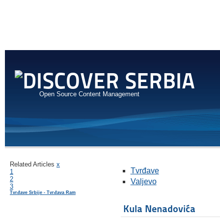
Open Source Content Management
Related Articles
x
Tvrđave
1
2
Valjevo
3
Tvrđave Srbije - Tvrđava Ram
Kula Nenadovića