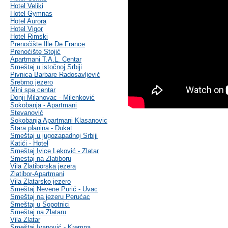
Hotel Veliki
Hotel Gymnas
Hotel Aurora
Hotel Vigor
Hotel Rimski
Prenoćište Ille De France
Prenoćište Stojić
Apartmani T.A.L. Centar
Smeštaj u istočnoj Srbiji
Pivnica Barbare Radosavljević
Srebrno jezero
Mini spa centar
Donji Milanovac - Milenković
Sokobanja - Apartmani
Stevanović
Sokobanja Apartmani Klasanovic
Stara planina - Dukat
Smeštaj u jugozapadnoj Srbiji
Katići - Hotel
Smeštaj Ivice Leković - Zlatar
Smestaj na Zlatiboru
Vila Zlatiborska jezera
Zlatibor-Apartmani
Vila Zlatarsko jezero
Smeštaj Nevene Purić - Uvac
Smeštaj na jezeru Perućac
Smeštaj u Sopotnici
Smeštaj na Zlataru
Vila Zlatar
Smeštaj Ivanović - Kremna