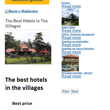
Povlen
Read more
The Best Hotels in The
Villages
Katići Hotel
Read more
Golija - Pansion Avramović
Read more
Smeštaj na Jadovniku
Read more
Smeštaj na jezeru Perućac
Read more
Privatan smeštaj - Vencel
Read more
Prev
Next