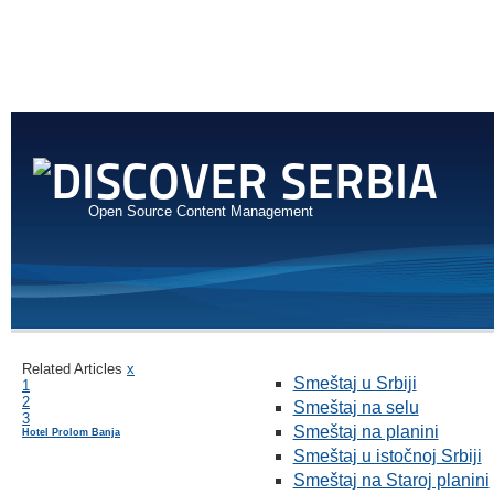
Open Source Content Management
Related Articles
x
Smeštaj u Srbiji
1
2
Smeštaj na selu
3
Smeštaj na planini
Hotel Prolom Banja
Smeštaj u istočnoj Srbiji
Smeštaj na Staroj planini