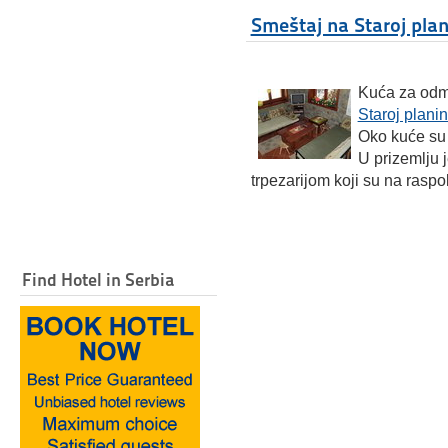
Smeštaj na Staroj plan
Kuća za odmo
Staroj planin
Oko kuće su 
U prizemlju 
trpezarijom koji su na rasp
Find Hotel in Serbia