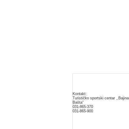
Kontakt:
Turističko sportski centar ,,Bajina
Bašta”
031-865-370
031-865-900