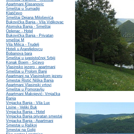
Apartmani Klasanovic
Smeštaj u Šumadiji
Klatičevo
Smeštaj Dejana Miloševića
Bukovička Banja - Vila Vidikovac
Atomska Banja - Smeštaj
Oplenac - Hotel
Bukovička Banja - Privatan
smeštaj M
Vila Milica - Trudelj
Hoteli u Arandjelovcu
Bobanova bara
Smeštaj u jugoistočnoj Srbiji
Konak Boem - Sićevo
Vlasinsko jezero - apartmani
Smeštaj u Prolom Banji
Apartmani na Vlasinskom jezeru
Smestaj Ristić Niška Banja
Apartmani Vlasinski vrtovi
Smeštaj u Pomoravlju
Apartmani Makojević- Vrnjačka
Banja
Vrnjacka Banja - Vila Lux
Lisine - Veliki Buk
Vrnjacka Banja - Hotel
Vrnjacka Banja privatan smestaj
Vrnjacka Banja - Apartmani
Smestaj u Raškoj
Smestaj na Goliji