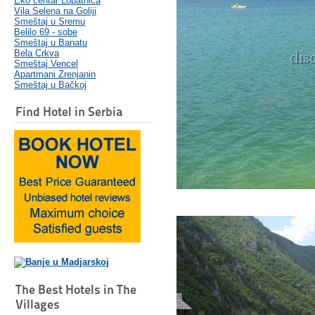
Eko centar Lopatnica
Vila Selena na Goliji
Smeštaj u Sremu
Belilo 69 - sobe
Smeštaj u Banatu
Bela Crkva
Smeštaj Vencel
Apartmani Zrenjanin
Smeštaj u Bačkoj
Find Hotel in Serbia
The Best Hotels in The
Villages