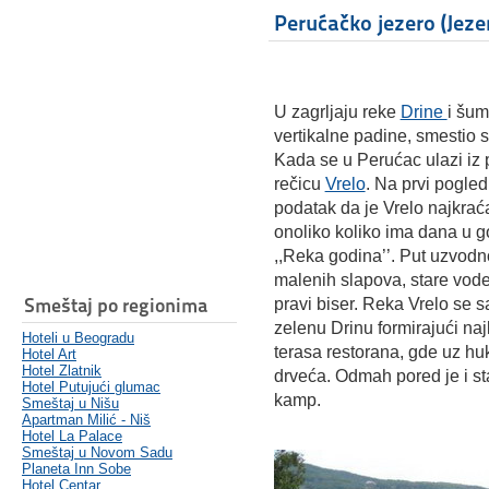
Perućačko jezero (Jeze
U zagrljaju reke
Drine
i
šum
vertikalne padine, smestio 
Kada se u Perućac ulazi iz 
rečicu
Vrelo
. Na prvi pogle
podatak da je Vrelo najkrać
onoliko koliko ima dana u g
,,Reka godina’’. Put uzvodn
malenih slapova, stare voden
Smeštaj po regionima
pravi biser.
Reka Vrelo se s
zelenu Drinu formirajući na
Hoteli u Beogradu
terasa restorana, gde uz hu
Hotel Art
Hotel Zlatnik
drveća. Odmah pored je i st
Hotel Putujući glumac
kamp.
Smeštaj u Nišu
Apartman Milić - Niš
Hotel La Palace
Smeštaj u Novom Sadu
Planeta Inn Sobe
Hotel Centar