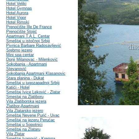
Hotel Veliki
Hotel Gymnas
Hotel Aurora
Hotel Vigor
Hotel Rimski
Prenoćište Ille De France
Prenoćište Stojić
Apartmani T.A.L. Centar
Smeštaj u istočnoj Srbiji
Pivnica Barbare Radosavljević
Srebrno jezero
Mini spa centar
Donji Milanovac - Milenković
Sokobanja - Apartmani
Stevanović
Sokobanja Apartmani Klasanovic
Stara planina - Dukat
Smeštaj u jugozapadnoj Srbiji
Katići - Hotel
Smeštaj Ivice Leković - Zlatar
Smestaj na Zlatiboru
Vila Zlatiborska jezera
Zlatibor-Apartmani
Vila Zlatarsko jezero
Smeštaj Nevene Purić - Uvac
Smeštaj na jezeru Perućac
Smeštaj u Sopotnici
Smeštaj na Zlataru
Vila Zlatar
Smeštaj Ivanović - Kremna