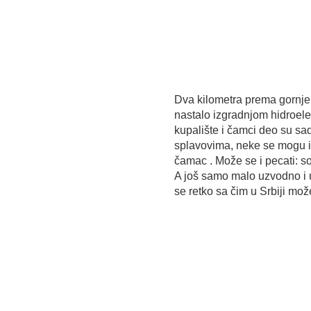
Dva kilometra prema gornje
nastalo izgradnjom hidroele
kupalište i čamci deo su sad
splavovima, neke se mogu i i
čamac . Može se i pecati: so
A još samo malo uzvodno i ul
se retko sa čim u Srbiji mož