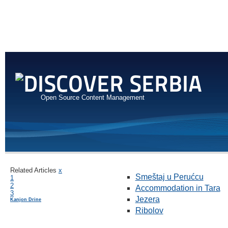
Open Source Content Management
Related Articles
x
Smeštaj u Perućcu
1
2
Accommodation in Tara
3
Jezera
Kanjon Drine
Ribolov