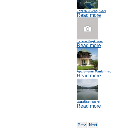
Jezera u Crnoj Gori
Read more
Jezero Krajkovac
Read more
Apartments Tomic Intro
Read more
Garaško jezero
Read more
Prev
Next