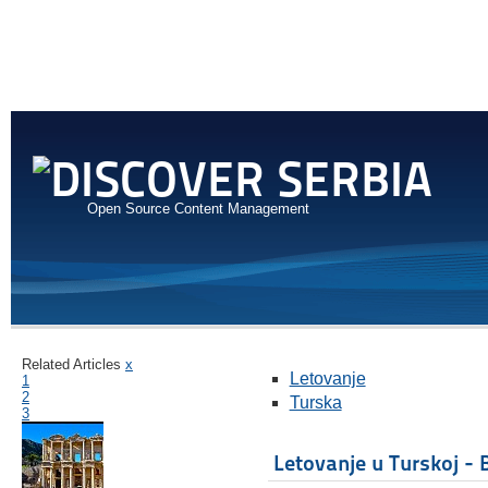
Open Source Content Management
Related Articles
x
Letovanje
1
2
Turska
3
Letovanje u Turskoj -