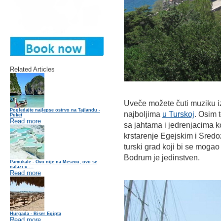
Related Articles
Uveče možete čuti muziku i
Pogledajte najlepse ostrvo na Tajlandu -
najboljima
u Turskoj
. Osim t
Puket
Read more
sa jahtama i jedrenjacima k
krstarenje Egejskim i Sred
turski grad koji bi se moga
Bodrum je jedinstven.
Pamukale - Ovo nije na Mesecu, ovo se
nalazi u ...
Read more
Hurgada - Biser Egipta
Read more