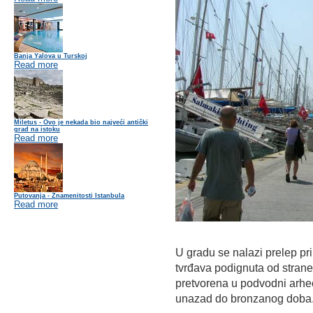
Banja Yalova u Turskoj
Read more
Miletus - Ovo je nekada bio najveći antički
grad na istoku
Read more
Putovanja - Znamenitosti Istanbula
Read more
U gradu se nalazi prelep pr
tvrđava podignuta od stran
pretvorena u podvodni arheo
unazad do bronzanog doba