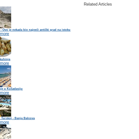
Related Articles
 - Ovo je nekada bio najveći antički grad na istoku
 more
kuhinja
 more
nje u Kušadasiju
 more
 Turskoj - Banja Balcova
 more