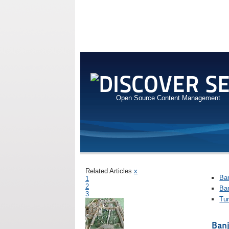
Open Source Content Management
Related Articles
x
Ba
1
2
Ba
3
Tu
Banj