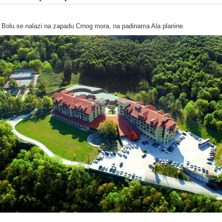
 Bolu se nalazi na zapadu Crnog mora, na padinama Ala planine.