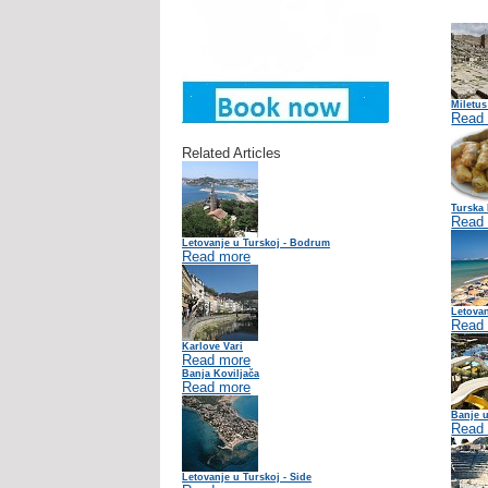
Miletus
Read
Related Articles
Turska 
Read
Letovanje u Turskoj - Bodrum
Read more
Letova
Read
Karlove Vari
Read more
Banja Koviljača
Read more
Banje u
Read
Letovanje u Turskoj - Side