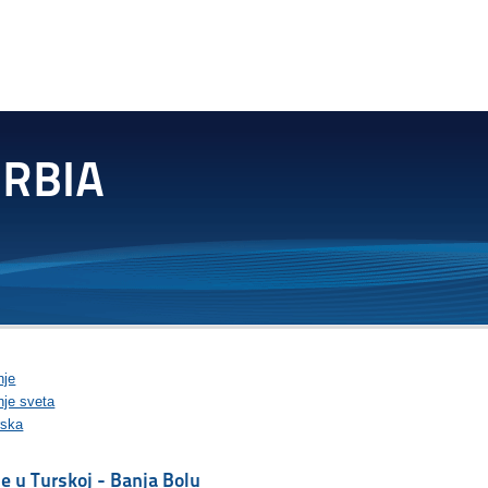
nje
nje sveta
rska
e u Turskoj - Banja Bolu