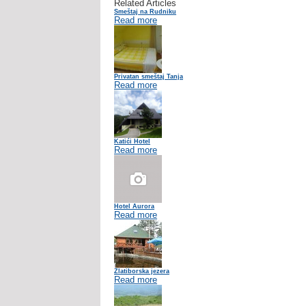
Related Articles
Smeštaj na Rudniku
Read more
Privatan smeštaj Tanja
Read more
Katići Hotel
Read more
Hotel Aurora
Read more
Zlatiborska jezera
Read more