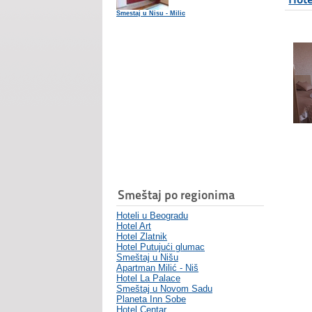
Smestaj u Nisu - Milic
Smeštaj po regionima
Hoteli u Beogradu
Hotel Art
Hotel Zlatnik
Hotel Putujući glumac
Smeštaj u Nišu
Apartman Milić - Niš
Hotel La Palace
Smeštaj u Novom Sadu
Planeta Inn Sobe
Hotel Centar