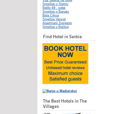
Vila Selena na Goliji
Smeštaj u Sremu
Belilo 69 - sobe
Smeštaj u Banatu
Bela Crkva
Smeštaj Vencel
Apartmani Zrenjanin
Smeštaj u Bačkoj
Find Hotel in Serbia
The Best Hotels in The
Villages