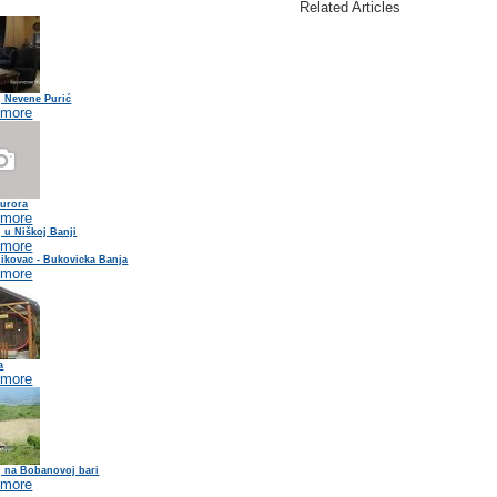
Related Articles
j Nevene Purić
 more
Aurora
 more
 u Niškoj Banji
 more
dikovac - Bukovicka Banja
 more
a
 more
j na Bobanovoj bari
 more