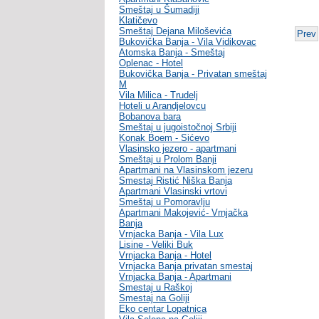
Smeštaj u Šumadiji
Klatičevo
Smeštaj Dejana Miloševića
Prev
Bukovička Banja - Vila Vidikovac
Atomska Banja - Smeštaj
Oplenac - Hotel
Bukovička Banja - Privatan smeštaj
M
Vila Milica - Trudelj
Hoteli u Arandjelovcu
Bobanova bara
Smeštaj u jugoistočnoj Srbiji
Konak Boem - Sićevo
Vlasinsko jezero - apartmani
Smeštaj u Prolom Banji
Apartmani na Vlasinskom jezeru
Smestaj Ristić Niška Banja
Apartmani Vlasinski vrtovi
Smeštaj u Pomoravlju
Apartmani Makojević- Vrnjačka
Banja
Vrnjacka Banja - Vila Lux
Lisine - Veliki Buk
Vrnjacka Banja - Hotel
Vrnjacka Banja privatan smestaj
Vrnjacka Banja - Apartmani
Smestaj u Raškoj
Smestaj na Goliji
Eko centar Lopatnica