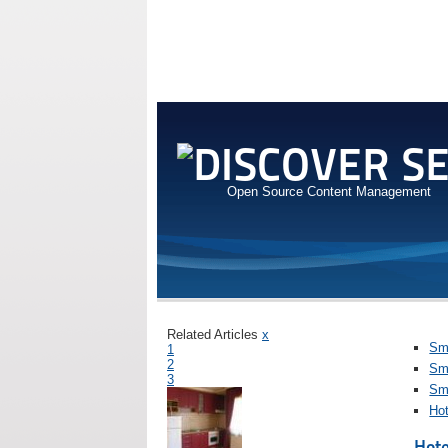
Open Source Content Management
Related Articles
x
Sme
1
2
Sm
3
Sm
Ho
Hote