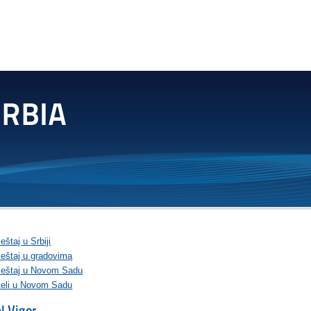
štaj u Srbiji
eštaj u gradovima
eštaj u Novom Sadu
teli u Novom Sadu
l Vigor