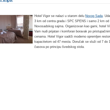
Hotel Vigor se nalazi u starom delu
Novog Sada
. Uda
3 km od centra grada i SPC SPENS i samo 2 km od
Novosadskog sajma. Organizovan kao garni, hotel Vi
Vam nudi prijatan i komforan boravak po pristupačni
cenama. Hotel Vigor sadrži moderno opremljen resto
kapacitetom od 47 mesta. Doručak se služi od 7 do 
časova po principu švedskog stola.