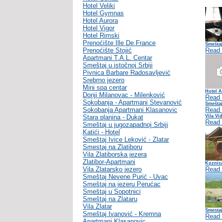
Hotel Veliki
Hotel Gymnas
Hotel Aurora
Hotel Vigor
Hotel Rimski
Prenoćište Ille De France
Smešta
Prenoćište Stojić
Read
Apartmani T.A.L. Centar
Smeštaj u istočnoj Srbiji
Pivnica Barbare Radosavljević
Srebrno jezero
Mini spa centar
Hotel 
Donji Milanovac - Milenković
Read
Sokobanja - Apartmani Stevanović
Smeštaj
Sokobanja Apartmani Klasanovic
Read
Stara planina - Dukat
Vila Vi
Read
Smeštaj u jugozapadnoj Srbiji
Katići - Hotel
Smeštaj Ivice Leković - Zlatar
Smestaj na Zlatiboru
Vila Zlatiborska jezera
Zlatibor-Apartmani
Koznic
Vila Zlatarsko jezero
Read
Smeštaj Nevene Purić - Uvac
Smeštaj na jezeru Perućac
Smeštaj u Sopotnici
Smeštaj na Zlataru
Vila Zlatar
Smesta
Smeštaj Ivanović - Kremna
Read
Apartmani Klasanovic