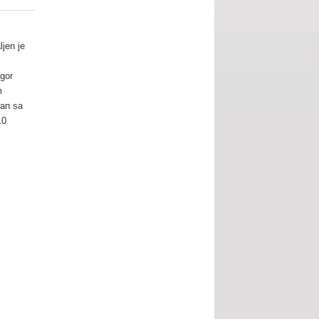
ljen je
gor
m
ran sa
10