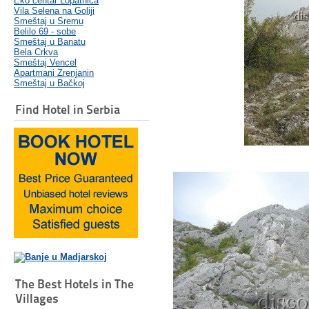
Eko centar Lopatnica
Vila Selena na Goliji
Smeštaj u Sremu
Belilo 69 - sobe
Smeštaj u Banatu
Bela Crkva
Smeštaj Vencel
Apartmani Zrenjanin
Smeštaj u Bačkoj
Find Hotel in Serbia
The Best Hotels in The
Villages