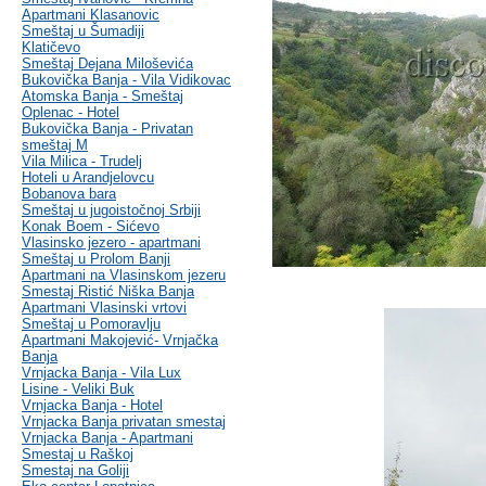
Apartmani Klasanovic
Smeštaj u Šumadiji
Klatičevo
Smeštaj Dejana Miloševića
Bukovička Banja - Vila Vidikovac
Atomska Banja - Smeštaj
Oplenac - Hotel
Bukovička Banja - Privatan
smeštaj M
Vila Milica - Trudelj
Hoteli u Arandjelovcu
Bobanova bara
Smeštaj u jugoistočnoj Srbiji
Konak Boem - Sićevo
Vlasinsko jezero - apartmani
Smeštaj u Prolom Banji
Apartmani na Vlasinskom jezeru
Smestaj Ristić Niška Banja
Apartmani Vlasinski vrtovi
Smeštaj u Pomoravlju
Apartmani Makojević- Vrnjačka
Banja
Vrnjacka Banja - Vila Lux
Lisine - Veliki Buk
Vrnjacka Banja - Hotel
Vrnjacka Banja privatan smestaj
Vrnjacka Banja - Apartmani
Smestaj u Raškoj
Smestaj na Goliji