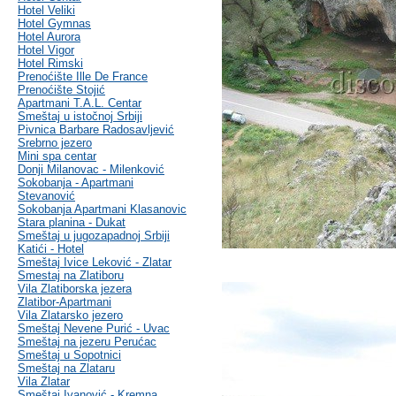
Hotel Veliki
Hotel Gymnas
Hotel Aurora
Hotel Vigor
Hotel Rimski
Prenoćište Ille De France
Prenoćište Stojić
Apartmani T.A.L. Centar
Smeštaj u istočnoj Srbiji
Pivnica Barbare Radosavljević
Srebrno jezero
Mini spa centar
Donji Milanovac - Milenković
Sokobanja - Apartmani
Stevanović
Sokobanja Apartmani Klasanovic
Stara planina - Dukat
Smeštaj u jugozapadnoj Srbiji
Katići - Hotel
Smeštaj Ivice Leković - Zlatar
Smestaj na Zlatiboru
Vila Zlatiborska jezera
Zlatibor-Apartmani
Vila Zlatarsko jezero
Smeštaj Nevene Purić - Uvac
Smeštaj na jezeru Perućac
Smeštaj u Sopotnici
Smeštaj na Zlataru
Vila Zlatar
Smeštaj Ivanović - Kremna