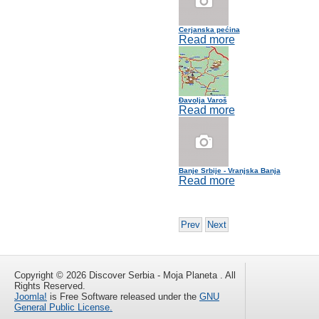
Cerjanska pećina
Read more
Đavolja Varoš
Read more
Banje Srbije - Vranjska Banja
Read more
Prev
Next
Copyright © 2026 Discover Serbia - Moja Planeta . All
Rights Reserved.
Joomla!
is Free Software released under the
GNU
General Public License.