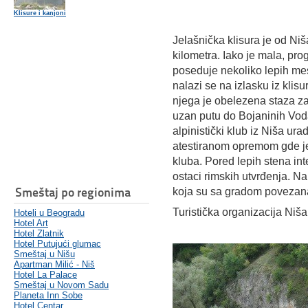
Klisure i kanjoni
Jelašnička klisura je od Ni
kilometra. Iako je mala, prog
poseduje nekoliko lepih mes
nalazi se na izlasku iz klis
njega je obelezena staza za
uzan putu do Bojaninih Voda,
alpinistički klub iz Niša urad
atestiranom opremom gde j
kluba. Pored lepih stena int
ostaci rimskih utvrđenja. Na
Smeštaj po regionima
koja su sa gradom povezana
Turistička organizacija Ni
Hoteli u Beogradu
Hotel Art
Hotel Zlatnik
Hotel Putujući glumac
Smeštaj u Nišu
Apartman Milić - Niš
Hotel La Palace
Smeštaj u Novom Sadu
Planeta Inn Sobe
Hotel Centar