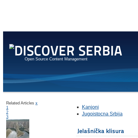
Open Source Content Management
Related Articles
x
Kanjoni
1
2
Jugoistocna Srbija
3
Jelašnička klisura