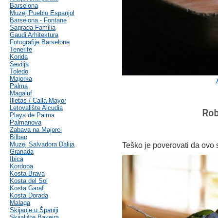
Barselona
Muzej Pueblo Espanjol
Barselona - Fontane
Sagrada Familia
Gaudi Arhitektura
Fotografije Barselone
Tenerife
Korida
Sevilja
Toledo
Majorka
Palma
Magaluf
Illetas / Calla Mayor
Letovalište Alcudia
Rob
Playa de Palma
Palmanova
Zabava na Majorci
Bilbao
Muzej Salvadora Dalija
Teško je poverovati da ovo 
Granada
Ibica
Kordoba
Kosta Brava
Kosta del Sol
Kosta Garaf
Kosta Dorada
Malaga
Skijanje u Španiji
Skijalište Bakeira