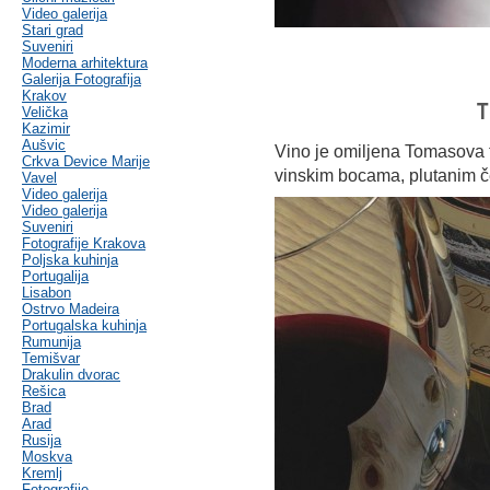
Video galerija
Stari grad
Suveniri
Moderna arhitektura
Galerija Fotografija
Krakov
T
Velička
Kazimir
Aušvic
Vino je omiljena Tomasova t
Crkva Device Marije
vinskim bocama, plutanim č
Vavel
Video galerija
Video galerija
Suveniri
Fotografije Krakova
Poljska kuhinja
Portugalija
Lisabon
Ostrvo Madeira
Portugalska kuhinja
Rumunija
Temišvar
Drakulin dvorac
Rešica
Brad
Arad
Rusija
Moskva
Kremlj
Fotografije