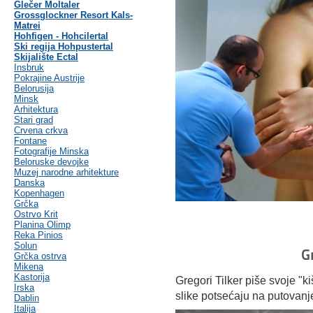
Glečer Moltaler
Grossglockner Resort Kals-
Matrei
Hohfigen - Hohcilertal
Ski regija Hohpustertal
Skijalište Ectal
Insbruk
Pokrajine Austrije
Belorusija
Minsk
Arhitektura
Stari grad
Crvena crkva
Fontane
Fotografije Minska
Beloruske devojke
Muzej narodne arhitekture
Danska
Kopenhagen
Grčka
Ostrvo Krit
Planina Olimp
Reka Pinios
Solun
G
Grčka ostrva
Mikena
Kastorija
Gregori Tilker piše svoje "
Irska
slike potsećaju na putovan
Dablin
Italija