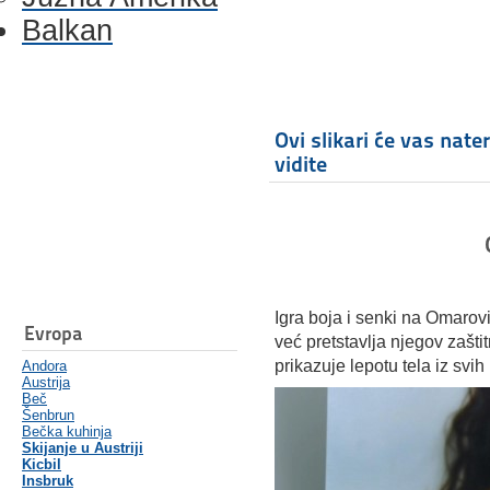
Balkan
Ovi slikari će vas nate
vidite
Igra boja i senki na Omarov
Evropa
već pretstavlja njegov zašt
prikazuje lepotu tela iz svih
Andora
Austrija
Beč
Šenbrun
Bečka kuhinja
Skijanje u Austriji
Kicbil
Insbruk