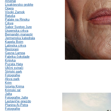
Arsenal
Lisakijevsko groblje
Opera
Visoki Zamok
Ratuša
Palate na Rinoku
Crkve
Sabor Svetog Jure
Uspenska crkva
Bernandin manastir
Jermenska katedrala
Kapela Boim
Latinska crkva
Restorani
Gasna Lampa
Fabrika čokolade
Krijivka
Puzata Hata
Ulični svirači
Strijski park
Fotografije
Akva park
Krim
Istorija Krima
Krimski rat
Jalta
Fotografije Jalte
Lastavičje gnezdo
Planina Ai-Petra
Fotografije