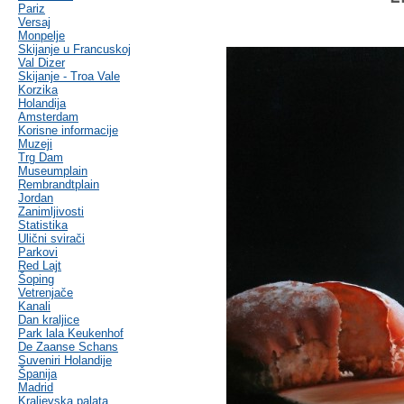
Pariz
Versaj
Monpelje
Skijanje u Francuskoj
Val Dizer
Skijanje - Troa Vale
Korzika
Holandija
Amsterdam
Korisne informacije
Muzeji
Trg Dam
Museumplain
Rembrandtplain
Jordan
Zanimljivosti
Statistika
Ulični svirači
Parkovi
Red Lajt
Šoping
Vetrenjače
Kanali
Dan kraljice
Park lala Keukenhof
De Zaanse Schans
Suveniri Holandije
Španija
Madrid
Kraljevska palata