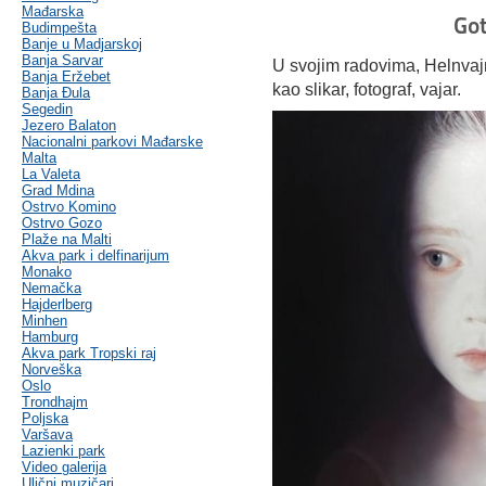
Mađarska
Got
Budimpešta
Banje u Madjarskoj
Banja Sarvar
U svojim radovima, Helnvajn
Banja Eržebet
kao slikar, fotograf, vajar.
Banja Ðula
Segedin
Jezero Balaton
Nacionalni parkovi Mađarske
Malta
La Valeta
Grad Mdina
Ostrvo Komino
Ostrvo Gozo
Plaže na Malti
Akva park i delfinarijum
Monako
Nemačka
Hajderlberg
Minhen
Hamburg
Akva park Tropski raj
Norveška
Oslo
Trondhajm
Poljska
Varšava
Lazienki park
Video galerija
Ulični muzičari