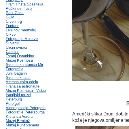
Hram Hrista Spasitelja
Puškinov muzej
Park Gorki
GUM
Crveni trg
Fontane
Lenjinov mauzolej
Crkve
Fotografije Moskve
Suveniri
Ulični svirači
Caricino
Toranj Ostankino
Muzej Kosmosa
Svemirska stanica Mir
Fotografije
Jurij Gagarin
Svemirski alati
Astronautska odela
Hrana za astronaute
Muzej Kosmosa - Video
Istorijski muzej
Peterburg
B
Petergof
Video galerija Petergofa
Fotografije Petersburga
Američki slikar Druri, dobit
Krstarica Aurora
koža je njegova omiljena t
Muzej Ermitaž
Muzej Kunstkamera