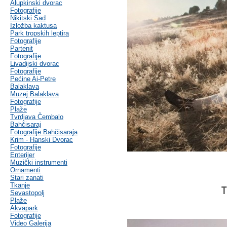
Alupkinski dvorac
Fotografije
Nikitski Sad
Izložba kaktusa
Park tropskih leptira
Fotografije
Partenit
Fotografije
Livadijski dvorac
Fotografije
Pećine Ai-Petre
Balaklava
Muzej Balaklava
Fotografije
Plaže
Tvrdjava Čembalo
Bahčisaraj
Fotografije Bahčisaraja
Krim - Hanski Dvorac
Fotografije
Enterijer
Muzički instrumenti
Ornamenti
Stari zanati
Tkanje
T
Sevastopolj
Plaže
Akvapark
Fotografije
Video Galerija