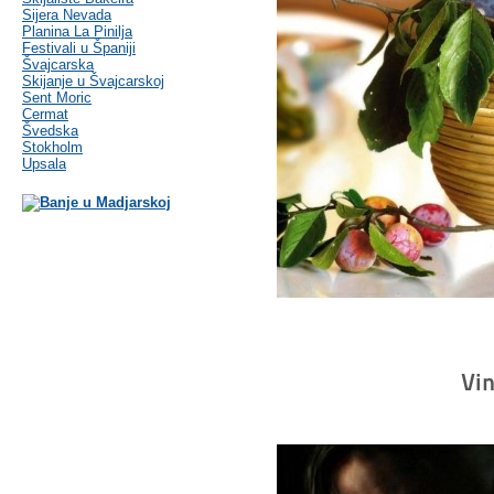
Sijera Nevada
Planina La Pinilja
Festivali u Španiji
Švajcarska
Skijanje u Švajcarskoj
Sent Moric
Cermat
Švedska
Stokholm
Upsala
Vi