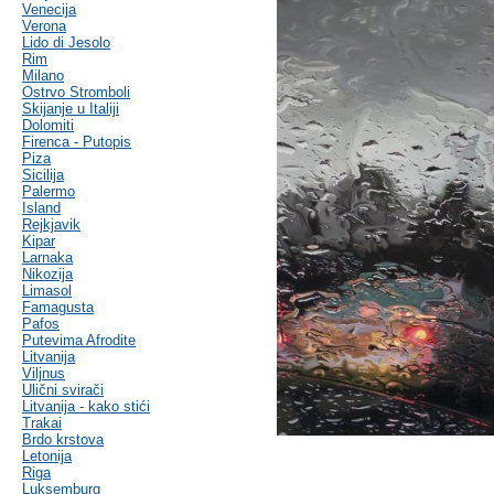
Venecija
Verona
Lido di Jesolo
Rim
Milano
Ostrvo Stromboli
Skijanje u Italiji
Dolomiti
Firenca - Putopis
Piza
Sicilija
Palermo
Island
Rejkjavik
Kipar
Larnaka
Nikozija
Limasol
Famagusta
Pafos
Putevima Afrodite
Litvanija
Viljnus
Ulični svirači
Litvanija - kako stići
Trakai
Brdo krstova
Letonija
Riga
Luksemburg