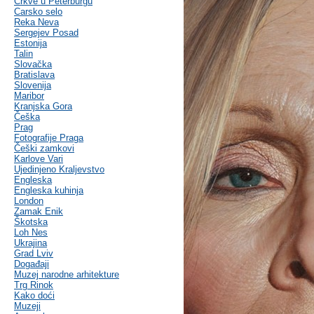
Crkve u Peterburgu
Carsko selo
Reka Neva
Sergejev Posad
Estonija
Talin
Slovačka
Bratislava
Slovenija
Maribor
Kranjska Gora
Češka
Prag
Fotografije Praga
Češki zamkovi
Karlove Vari
Ujedinjeno Kraljevstvo
Engleska
Engleska kuhinja
London
Zamak Enik
Škotska
Loh Nes
Ukrajina
Grad Lviv
Događaji
Muzej narodne arhitekture
Trg Rinok
Kako doći
Muzeji