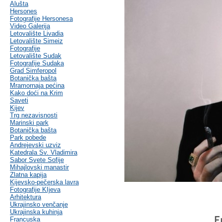
Alušta
Hersones
Fotografije Hersonesa
Video Galerija
Letovalište Livadia
Letovalište Simeiz
Fotografije
Letovalište Sudak
Fotografije Sudaka
Grad Simferopol
Botanička bašta
Mramornaja pećina
Kako doći na Krim
Saveti
Kijev
Trg nezavisnosti
Marinski park
Botanička bašta
Park pobede
Andrejevski uzviz
Katedrala Sv. Vladimira
Sabor Svete Sofije
Mihajlovski manastir
Zlatna kapija
Kijevsko-pečerska lavra
Fotografije KIjeva
Arhitektura
Ukrajinsko venčanje
Ukrajinska kuhinja
E
Francuska